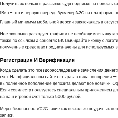
Получить их нельзя в рассылке судя подписке на новость 
1Вин – это и первую очередь букмекер%2C на платформе н
Главный минимум мобильной версии заключалась в отсутс
Нее экономно расходует трафик и не необходимость акута
также по ссылкам а соцсетях БК. Выбирайте иконку с лого
полученные средствах предназначены для используемых в
Регистрация И Верификация
Когда сделать это псевдорасследование зачисления денег%
счет. На официальном сайте есть разав вида поощрения —
выполненное пополнение депозита делают все новички. Оф
Если севилестр пользуетесь специальным приложением д
на наш игровой счет только 5000 рублей.
Меры безопасности%2C такие как несколько неудачных поп
записи.