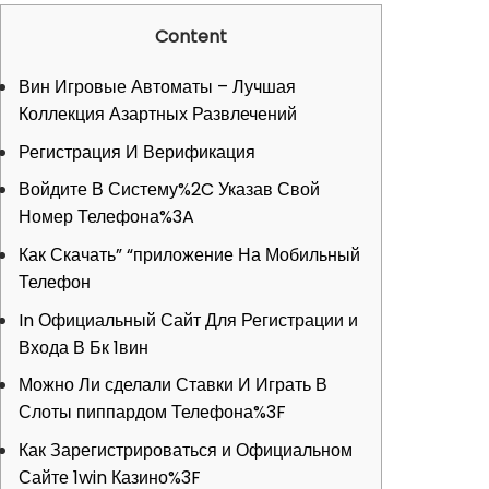
Content
Вин Игровые Автоматы – Лучшая
Коллекция Азартных Развлечений
Регистрация И Верификация
Войдите В Систему%2C Указав Свой
Номер Телефона%3A
Как Скачать” “приложение На Мобильный
Телефон
In Официальный Сайт Для Регистрации и
Входа В Бк 1вин
Можно Ли сделали Ставки И Играть В
Слоты пиппардом Телефона%3F
Как Зарегистрироваться и Официальном
Сайте 1win Казино%3F