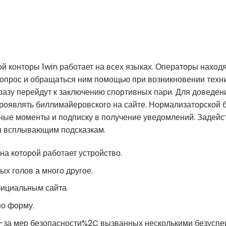
ой конторы 1win работает на всех языках. Операторы наход
вопрос и обращаться ним помощью при возникновении техн
разу перейдут к заключению спортивных пари. Для доведе
роявлять биллимайеровского на сайте. Нормализаторской 
ные моменты и подписку в получение уведомлений. Задейс
уя всплывающим подсказкам.
а которой работает устройство.
 голов а много другое.
фициальным сайта.
но форму.
из-за мер безопасности%2C вызванных несколькими безус