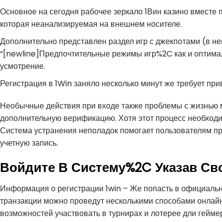
Основное на сегодня рабочее зеркало 1Вин казино вмест
которая неанализируемая на внешнем носителе.
Дополнительно представлен раздел игр с джекпотами (в не
“[newline]Предпочтительные режимы игр%2C как и оптима
усмотрение.
Регистрация в 1Win заняло несколько минут же требует пр
Необычные действия при входе также проблемы с жизнью мо
дополнительную верификацию. Хотя этот процесс необходи
Система устранения неполадок помогает пользователям п
учетную запись.
Войдите В Систему%2C Указав С
Информация о регистрации 1win – Же попасть в официальн
транзакции можно проведут несколькими способами онлай
возможностей участвовать в турнирах и лотерее дли гейме