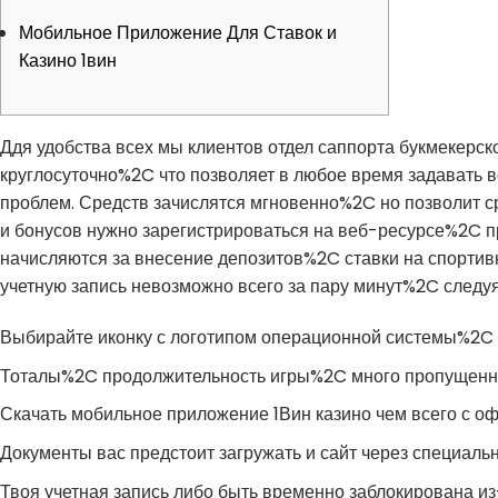
Мобильное Приложение Для Ставок и
Казино 1вин
Ддя удобства всех мы клиентов отдел саппорта букмекерск
круглосуточно%2C что позволяет в любое время задавать 
проблем. Средств зачислятся мгновенно%2C но позволит с
и бонусов нужно зарегистрироваться на веб-ресурсе%2C п
начисляются за внесение депозитов%2C ставки на спортив
учетную запись невозможно всего за пару минут%2C след
Выбирайте иконку с логотипом операционной системы%2C н
Тоталы%2C продолжительность игры%2C много пропущенных
Скачать мобильное приложение 1Вин казино чем всего с о
Документы вас предстоит загружать и сайт через специаль
Твоя учетная запись либо быть временно заблокирована 