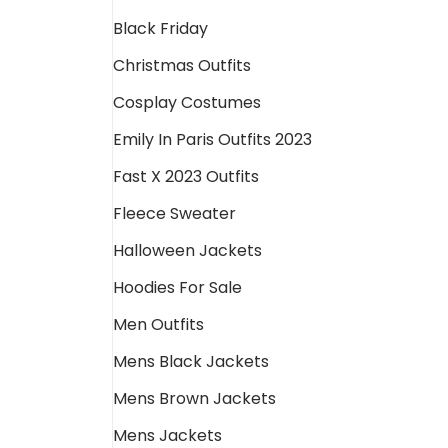
Black Friday
Christmas Outfits
Cosplay Costumes
Emily In Paris Outfits 2023
Fast X 2023 Outfits
Fleece Sweater
Halloween Jackets
Hoodies For Sale
Men Outfits
Mens Black Jackets
Mens Brown Jackets
Mens Jackets