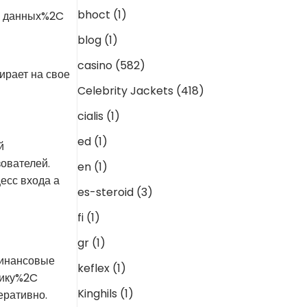
bhoct
(1)
зе данных%2C
blog
(1)
casino
(582)
ирает на свое
Celebrity Jackets
(418)
cialis
(1)
ed
(1)
й
ователей.
en
(1)
есс входа а
es-steroid
(3)
fi
(1)
gr
(1)
Финансовые
keflex
(1)
тику%2C
Kinghils
(1)
еративно.