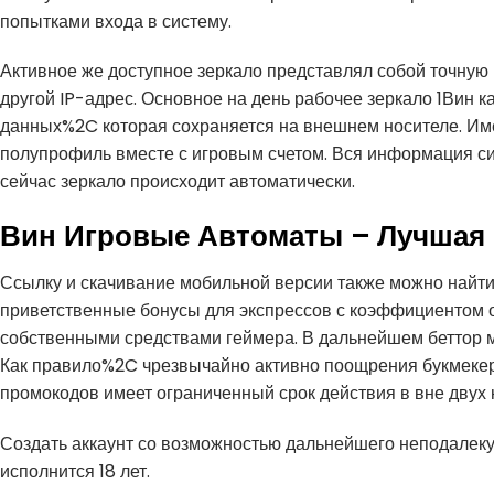
попытками входа в систему.
Активное же доступное зеркало представлял собой точную
другой IP-адрес. Основное на день рабочее зеркало 1Вин 
данных%2C которая сохраняется на внешнем носителе. Име
полупрофиль вместе с игровым счетом. Вся информация си
сейчас зеркало происходит автоматически.
Вин Игровые Автоматы – Лучшая 
Ссылку и скачивание мобильной версии также можно найти 
приветственные бонусы для экспрессов с коэффициентом о
собственными средствами геймера. В дальнейшем беттор м
Как правило%2C чрезвычайно активно поощрения букмекер
промокодов имеет ограниченный срок действия в вне двух
Создать аккаунт со возможностью дальнейшего неподалеку
исполнится 18 лет.