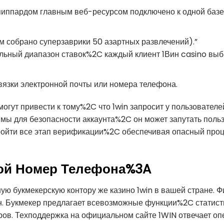
е пиппардом главным веб-ресурсом подключено к одной ба
м собрано суперзаврики 50 азартных развлечений).”
льный диапазон ставок%2C каждый клиент 1Вин casino выб
ивязки электронной почты или номера телефона.
гут привести к тому%2C что 1win запросит у пользователе
мы для безопасности аккаунта%2C он может запутать польз
ройти все этап верификации%2C обеспечивая опасный проц
вой Номер Телефона%3A
ую букмекерскую контору же казино 1win в вашей стране. 
н. Букмекер предлагает всевозможные функции%2C статис
ров. Техподдержка на официальном сайте 1WIN отвечает оп