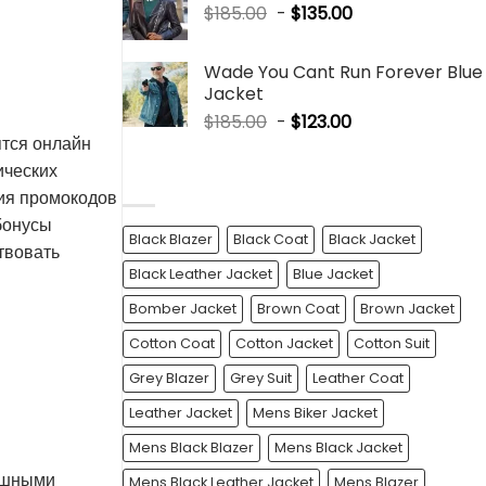
$
185.00
-
$
135.00
Wade You Cant Run Forever Blue
Jacket
$
185.00
-
$
123.00
ятся онлайн
ических
PRODUCT TAGS
ния промокодов
бонусы
Black Blazer
Black Coat
Black Jacket
твовать
Black Leather Jacket
Blue Jacket
Bomber Jacket
Brown Coat
Brown Jacket
Cotton Coat
Cotton Jacket
Cotton Suit
Grey Blazer
Grey Suit
Leather Coat
Leather Jacket
Mens Biker Jacket
Mens Black Blazer
Mens Black Jacket
пешными
Mens Black Leather Jacket
Mens Blazer