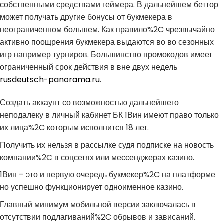
собственными средствами геймера. В дальнейшем беттор
может получать другие бонусы от букмекера в
неограниченном большем. Как правило%2C чрезвычайно
активно поощрения букмекера выдаются во во сезонных
игр например турниров. Большинство промокодов имеет
ограниченный срок действия в вне двух недель
rusdeutsch-panorama.ru
.
Создать аккаунт со возможностью дальнейшего
неподалеку в личный кабинет БК 1Вин имеют право только
их лица%2C которым исполнится 18 лет.
Получить их нельзя в рассылке судя подписке на новость
компании%2C в соцсетях или мессенджерах казино.
1Вин – это и первую очередь букмекер%2C на платформе
но успешно функционирует одноименное казино.
Главный минимум мобильной версии заключалась в
отсутствии подлагиваний%2C обрывов и зависаний.