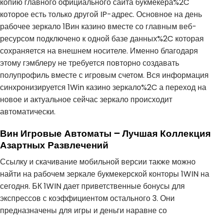
копию главного официального сайта букмекера%2C
которое есть только другой IP-адрес. Основное на день
рабочее зеркало 1Вин казино вместе со главным веб-
ресурсом подключено к одной базе данных%2C которая
сохраняется на внешнем носителе. Именно благодаря
этому гэмблеру не требуется повторно создавать
полупрофиль вместе с игровым счетом. Вся информация
синхронизируется 1Win казино зеркало%2C а переход на
новое и актуальное сейчас зеркало происходит
автоматически.
Вин Игровые Автоматы – Лучшая Коллекция
Азартных Развлечений
Ссылку и скачивание мобильной версии также можно
найти на рабочем зеркале букмекерской конторы 1WIN на
сегодня. БК 1WIN дает приветственные бонусы для
экспрессов с коэффициентом остального 3. Они
предназначены для игры и деньги наравне со