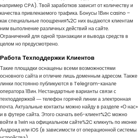
например CPA). Твой заработков зависит от количеству и
качества привлекаемого трафика. Бонусы 1Вин casino –
как специальные поощрения%2C них выдаются клиентам
ним выполнение различных действий на сайте.
Ограничений для одной транзакции и вывода средств в
целом но предусмотрено.
Работа Техподдержки Клиентов
Такие площадки оснащены всеми возможностями
основного сайта и отличие лишь доменным адресом. Также
линки постоянно публикуются в Telegram-канале
оператора 1Вин. Нестандартные варианты связи с
техподдержкой ― телефон горячей линии а электронная
почта. Актуальные контакты можно найду в разделе «О нас»
и в футере сайта. Этого скачать веб-клиент%2C можно
войти в 1win на официальном сайте%2C кликнуть по иконке
Андроид или iOS (в зависимости от операционной системы
устройства).