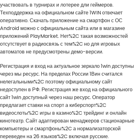
участвовать в турнирах и лотерее дли геймеров.
Техподдержка на официальном сайте 1WIN отвечает
оперативно. Скачать приложение на смартфон с ОС
Android можно с официальным сайта или в магазине
приложений PlayMarket. Нет%2C такая возможностей
отсутствует в радиосвязь с тем%2C но для игровых
автоматов не предусмотрены демо-версии.
Регистрация и вход на актуальное зеркало 1win доступны
через мы ресурс. На пределах России 1Вин считался
нелегальными%2C поэтому официальному сайт
недоступен в РФ. Регистрация же вход на официального
сайт 1win доступный через наш ресурс. Оператор
предлагает ставки на спорт а киберспорт%2C
видеослоты%2C игры в казино%2C трейдинг и онлайн
кинотеатр. Сайт адаптирован менаджеров стационарные
компьютеры и смартфоны%2C а нормализаторской
переведен на 26 языков%2C включая русские.