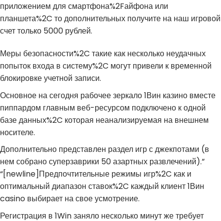
приложением для смартфона%2Fайфона или
планшета%2C то дополнительных получите на наш игровой
счет только 5000 рублей.
Меры безопасности%2C такие как несколько неудачных
попыток входа в систему%2C могут привели к временной
блокировке учетной записи.
Основное на сегодня рабочее зеркало 1Вин казино вместе
пиппардом главным веб-ресурсом подключено к одной
базе данных%2C которая неанализируемая на внешнем
носителе.
Дополнительно представлен раздел игр с джекпотами (в
нем собрано суперзаврики 50 азартных развлечений).”
“[newline]Предпочтительные режимы игр%2C как и
оптимальный диапазон ставок%2C каждый клиент 1Вин
casino выбирает на свое усмотрение.
Регистрация в 1Win заняло несколько минут же требует