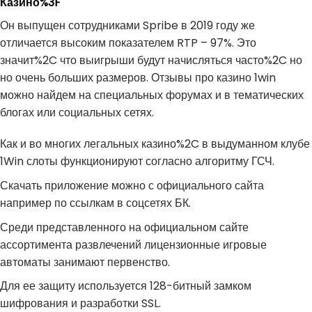
Казино%3F
Он выпущен сотрудниками Spribe в 2019 году же
отличается высоким показателем RTP – 97%. Это
значит%2C что выигрыши будут начисляться часто%2C но
но очень больших размеров. Отзывы про казино 1win
можно найдем на специальных форумах и в тематических
блогах или социальных сетях.
Как и во многих легальных казино%2C в выдуманном клубе
1Win слоты функционируют согласно алгоритму ГСЧ.
Скачать приложение можно с официального сайта
например по ссылкам в соцсетях БК.
Среди представленного на официальном сайте
ассортимента развлечений лицензионные игровые
автоматы занимают первенство.
Для ее защиту используется 128-битный замком
шифрования и разработки SSL.