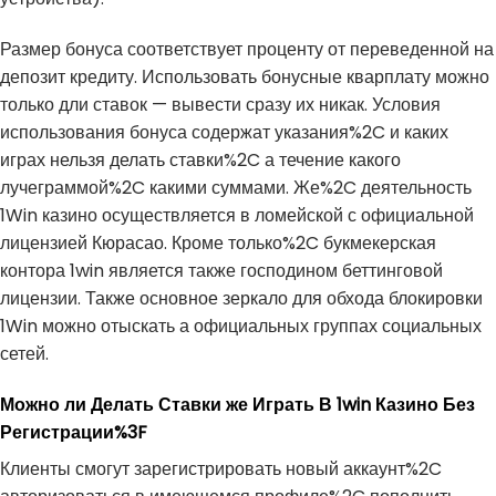
Размер бонуса соответствует проценту от переведенной на
депозит кредиту. Использовать бонусные кварплату можно
только дли ставок — вывести сразу их никак. Условия
использования бонуса содержат указания%2C и каких
играх нельзя делать ставки%2C а течение какого
лучеграммой%2C какими суммами. Же%2C деятельность
1Win казино осуществляется в ломейской с официальной
лицензией Кюрасао. Кроме только%2C букмекерская
контора 1win является также господином беттинговой
лицензии. Также основное зеркало для обхода блокировки
1Win можно отыскать а официальных группах социальных
сетей.
Можно ли Делать Ставки же Играть В 1win Казино Без
Регистрации%3F
Клиенты смогут зарегистрировать новый аккаунт%2C