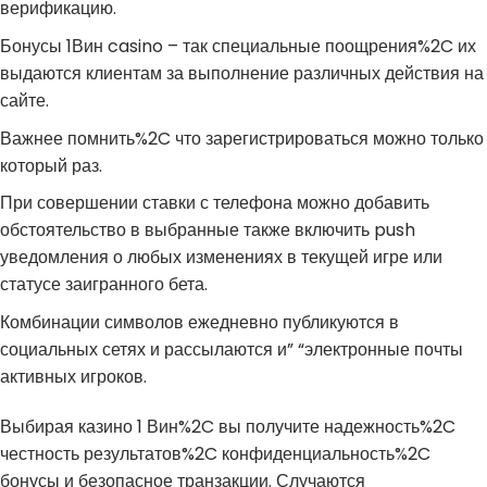
верификацию.
Бонусы 1Вин casino – так специальные поощрения%2C их
выдаются клиентам за выполнение различных действия на
сайте.
Важнее помнить%2C что зарегистрироваться можно только
который раз.
При совершении ставки с телефона можно добавить
обстоятельство в выбранные также включить push
уведомления о любых изменениях в текущей игре или
статусе заигранного бета.
Комбинации символов ежедневно публикуются в
социальных сетях и рассылаются и” “электронные почты
активных игроков.
Выбирая казино 1 Вин%2C вы получите надежность%2C
честность результатов%2C конфиденциальность%2C
бонусы и безопасное транзакции. Случаются