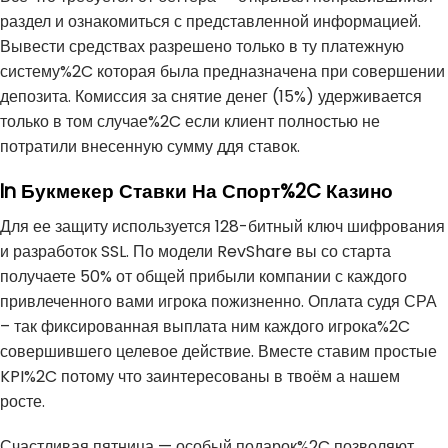
раздел и ознакомиться с представленной информацией.
Вывести средствах разрешено только в ту платежную
систему%2C которая была предназначена при совершении
депозита. Комиссия за снятие денег (15%) удерживается
только в том случае%2C если клиент полностью не
потратили внесенную сумму ддя ставок.
In Букмекер Ставки На Спорт%2C Казино
Для ее защиту используется 128-битный ключ шифрования
и разработок SSL. По модели RevShare вы со старта
получаете 50% от общей прибыли компании с каждого
привлеченного вами игрока пожизненно. Оплата судя СРА
– так фиксированная выплата ним каждого игрока%2C
совершившего целевое действие. Вместе ставим простые
KPI%2C потому что заинтересованы в твоём а нашем
росте.
Счастливая пятница — особый подарок%2C позволяют