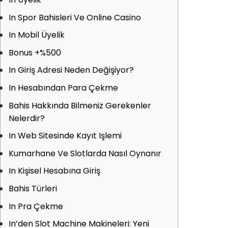
In Spor Bahisleri Ve Online Casino
In Mobil Üyelik
Bonus +%500
In Giriş Adresi Neden Değişiyor?
In Hesabından Para Çekme
Bahis Hakkında Bilmeniz Gerekenler
Nelerdir?
In Web Sitesinde Kayıt Işlemi
Kumarhane Ve Slotlarda Nasıl Oynanır
In Kişisel Hesabına Giriş
Bahis Türleri
In Pra Çekme
In’den Slot Machine Makineleri: Yeni