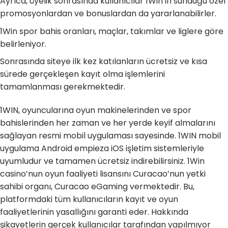
Ayrıca, üyelik sonrasında kullanıcılar 1Win’in sunduğu özel
promosyonlardan ve bonuslardan da yararlanabilirler.
1Win spor bahis oranları, maçlar, takımlar ve liglere göre
belirleniyor.
Sonrasında siteye ilk kez katılanların ücretsiz ve kısa
sürede gerçekleşen kayıt olma işlemlerini
tamamlanması gerekmektedir.
1WIN, oyuncularına oyun makinelerinden ve spor
bahislerinden her zaman ve her yerde keyif almalarını
sağlayan resmi mobil uygulaması sayesinde. 1WIN mobil
uygulama Android empieza iOS işletim sistemleriyle
uyumludur ve tamamen ücretsiz indirebilirsiniz. 1Win
casino’nun oyun faaliyeti lisansını Curacao’nun yetki
sahibi organı, Curacao eGaming vermektedir. Bu,
platformdaki tüm kullanıcıların kayıt ve oyun
faaliyetlerinin yasallığını garanti eder. Hakkında
şikayetlerin gerçek kullanıcılar tarafından yapılmıyor