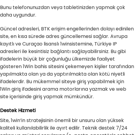
Bunu telefonunuzdan veya tabletinizden yapmak çok
daha uygundur.
Güncel adresleri, BTK erişim engellerinden dolayı edinilen
site, en kısa sürede adres güncellemesi sağlar. Avrupa
kayıtlı ve Curaçao lisanslı 1winsistemine, Türkiye IP
adresleri ile kesintisiz bağlantı sağlayabilirsiniz. Bu gibi
ifadelerin büyük bir çoğunluğu ülkemizde faaliyet
gösteren 1Win bahis sitesini çekemeyen kişiler tarafından
yapılmakta olan ya da yaptırılmakta olan kötü niyetli
ifadelerdir. Bu mükemmel siteye giriş yapabilmek için
1Win giriş ifadesini arama motorlarına yazmak ve web
site içerisinde giriş yapmak mümkündür.
Destek Hizmeti
Site, 1win’in stratejisinin önemli bir unsuru olan yüksek
kaliteli kullanılabilirlik ile ayırt edilir. Teknik destek 7/24