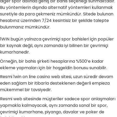
diğer spor dalında geniş bir bahis seçeneği sunmaktadır.
Bu yöntemlerin dışında alternatif yöntemleri kullanmak
suretiyle da para çekmeniz mümkündür. Sitede bulunan
hesabınız üzerinden 7/24 kesintisiz bir şekilde talepte
bulunmanız mümkündür.
1WIN bugün yalnızca çevrimiçi spor bahisleri için popüler
bir kaynak değil, aynı zamanda iyi bilinen bir çevrimiçi
kumarhanedir.
Örneğin, bir bahis şirketi hesaplarına %500’e kadar
ekleme yapmaları için bir hoşgeldin bonusu sunabilir.
Resmi 1win on line casino web sitesi, uzun süredir devam
eden sağlam bir itibarla desteklenen değerli empieza
mükemmel bir tavsiyedir.
Resmi web sitesinde müşteriler sadece spor anlaşmaları
yapmakla kalmayacak, aynı zamanda sanal bir spor,
çevrimiçi kumarhane, piyango, davalar ve poker de