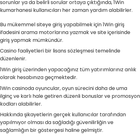
sorunlar ya da belirli sorular ortaya çıktığında, 1Win
kumarhanesi kullanıcıları her zaman yardım alabilirler.
Bu mükemmel siteye giriş yapabilmek için 1Win giriş
ifadesini arama motorlarına yazmak ve site içerisinde
giriş yapmak mümkündür.
Casino faaliyetleri bir lisans sözleşmesi temelinde
düzenlenir.
1Win giriş üzerinden yapacağınız tüm yatırımlarınız anlık
olarak hesabınıza geçmektedir.
1Win casinoda oyuncular, oyun sürecini daha de uma
ilginç ve karlı hale getiren düzenli bonuslar ve promosyon
kodları alabilirler.
Hakkında şikayetlerin gerçek kullanıcılar tarafından
yapılmıyor olması da sağladığı güvenilirliğin ve
sağlamlığın bir göstergesi haline gelmiştir.