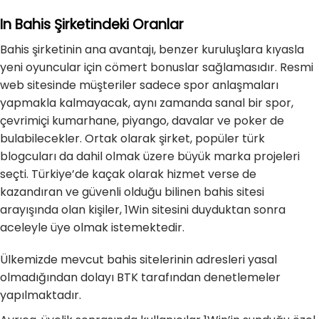
In Bahis Şirketindeki Oranlar
Bahis şirketinin ana avantajı, benzer kuruluşlara kıyasla
yeni oyuncular için cömert bonuslar sağlamasıdır. Resmi
web sitesinde müşteriler sadece spor anlaşmaları
yapmakla kalmayacak, aynı zamanda sanal bir spor,
çevrimiçi kumarhane, piyango, davalar ve poker de
bulabilecekler. Ortak olarak şirket, popüler türk
blogcuları da dahil olmak üzere büyük marka projeleri
seçti. Türkiye’de kaçak olarak hizmet verse de
kazandıran ve güvenli olduğu bilinen bahis sitesi
arayışında olan kişiler, 1Win sitesini duyduktan sonra
aceleyle üye olmak istemektedir.
Ülkemizde mevcut bahis sitelerinin adresleri yasal
olmadığından dolayı BTK tarafından denetlemeler
yapılmaktadır.