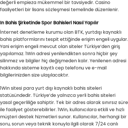
değerli empieza mükemmel bir tavsiyedir. Casino
faaliyetleri bir lisans sözleşmesi temelinde düzenlenir.
In Bahis Şirketinde Spor Bahisleri Nasıl Yapılır
İnternet denetleme kurumu olan BTK, yurtdışı kaynaklı
bahis platformlarını tespit ettiğinde erişim engeli uygular.
Yani erişim engeli mevcut olan siteler Türkiye’den giriş
yapılamaz. 1Win adresi yenilendikten sonra hiçbir şey
silinmez ve bilgiler hiç değişmeden kalır. Yenilenen adresi
hakkında sisteme kayıtlı cep telefonu ve e-mail
bilgilerinizden size ulaşılacaktır.
1Win sitesi para yurt dışı kaynaklı bahis siteleri
statüsündedir. Türkiye’de yalnızca yerli bahis siteleri
yasal geçerliliğe sahiptir. Tek bir adres alarak sınırsız süre
ile faaliyet gösterebilirler. 1Win, kullanıcılara etkili ve hızlı
müşteri destek hizmetleri sunar. Kullanıcılar, herhangi bir
soru, sorun veya teknik konuyla ilgili olarak 7/24 canlı