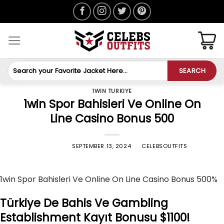
Skip
to
content
Search
SEARCH
for:
1WIN TURKIYE
1win Spor Bahisleri Ve Online On
Line Casino Bonus 500
POSTED ON
SEPTEMBER 13, 2024
BY
CELEBSOUTFITS
1win Spor Bahisleri Ve Online On Line Casino Bonus 500%
Türkiye De Bahis Ve Gambling
Establishment Kayıt Bonusu $1100!