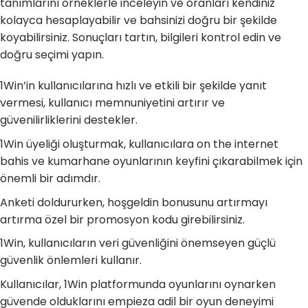
tanımlarını örneklerle inceleyin ve oranları kendiniz
kolayca hesaplayabilir ve bahsinizi doğru bir şekilde
koyabilirsiniz. Sonuçları tartın, bilgileri kontrol edin ve
doğru seçimi yapın.
1Win’in kullanıcılarına hızlı ve etkili bir şekilde yanıt
vermesi, kullanıcı memnuniyetini artırır ve
güvenilirliklerini destekler.
1Win üyeliği oluşturmak, kullanıcılara on the internet
bahis ve kumarhane oyunlarının keyfini çıkarabilmek için
önemli bir adımdır.
Anketi doldururken, hoşgeldin bonusunu artırmayı
artırma özel bir promosyon kodu girebilirsiniz.
1Win, kullanıcıların veri güvenliğini önemseyen güçlü
güvenlik önlemleri kullanır.
Kullanıcılar, 1Win platformunda oyunlarını oynarken
güvende olduklarını empieza adil bir oyun deneyimi