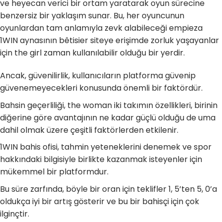
ve heyecan verici bir ortam yaratarak oyun sürecine
benzersiz bir yaklaşım sunar. Bu, her oyuncunun
oyunlardan tam anlamıyla zevk alabileceği empieza
1WIN aynasının bêtisier siteye erişimde zorluk yaşayanlar
için the girl zaman kullanılabilir olduğu bir yerdir.
Ancak, güvenilirlik, kullanıcıların platforma güvenip
güvenemeyecekleri konusunda önemli bir faktördür.
Bahsin geçerliliği, the woman iki takımın özellikleri, birinin
diğerine göre avantajının ne kadar güçlü olduğu de uma
dahil olmak üzere çeşitli faktörlerden etkilenir.
1WIN bahis ofisi, tahmin yeteneklerini denemek ve spor
hakkındaki bilgisiyle birlikte kazanmak isteyenler için
mükemmel bir platformdur.
Bu süre zarfında, böyle bir oran için teklifler 1, 5’ten 5, 0’a
oldukça iyi bir artış gösterir ve bu bir bahisçi için çok
ilginçtir.