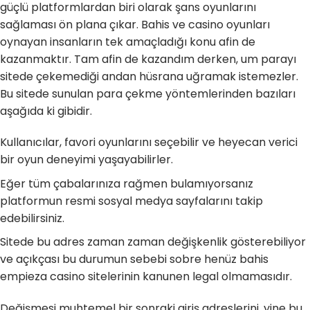
güçlü platformlardan biri olarak şans oyunlarını
sağlaması ön plana çıkar. Bahis ve casino oyunları
oynayan insanların tek amaçladığı konu afin de
kazanmaktır. Tam afin de kazandım derken, um parayı
sitede çekemediği andan hüsrana uğramak istemezler.
Bu sitede sunulan para çekme yöntemlerinden bazıları
aşağıda ki gibidir.
Kullanıcılar, favori oyunlarını seçebilir ve heyecan verici
bir oyun deneyimi yaşayabilirler.
Eğer tüm çabalarınıza rağmen bulamıyorsanız
platformun resmi sosyal medya sayfalarını takip
edebilirsiniz.
Sitede bu adres zaman zaman değişkenlik gösterebiliyor
ve açıkçası bu durumun sebebi sobre henüz bahis
empieza casino sitelerinin kanunen legal olmamasıdır.
Değişmesi muhtemel bir sonraki giriş adreslerini, yine bu