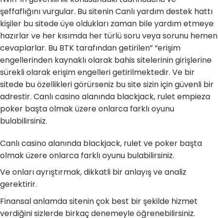
şeffaflığını vurgular. Bu sitenin Canlı yardım destek hattı
kişiler bu sitede üye oldukları zaman bile yardım etmeye
hazırlar ve her kısımda her türlü soru veya sorunu hemen
cevaplarlar. Bu BTK tarafından getirilen” “erişim
engellerinden kaynaklı olarak bahis sitelerinin girişlerine
sürekli olarak erişim engelleri getirilmektedir. Ve bir
sitede bu özellikleri görürseniz bu site sizin için güvenli bir
adrestir. Canlı casino alanında blackjack, rulet empieza
poker başta olmak üzere onlarca farklı oyunu
bulabilirsiniz.
Canlı casino alanında blackjack, rulet ve poker başta
olmak üzere onlarca farklı oyunu bulabilirsiniz.
Ve onları ayrıştırmak, dikkatli bir anlayış ve analiz
gerektirir.
Finansal anlamda sitenin çok best bir şekilde hizmet
verdiğini sizlerde birkaç denemeyle öğrenebilirsiniz.