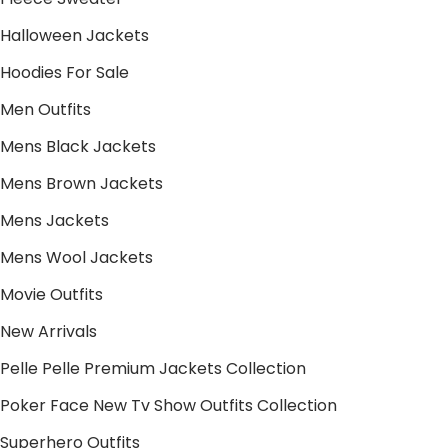
Halloween Jackets
Hoodies For Sale
Men Outfits
Mens Black Jackets
Mens Brown Jackets
Mens Jackets
Mens Wool Jackets
Movie Outfits
New Arrivals
Pelle Pelle Premium Jackets Collection
Poker Face New Tv Show Outfits Collection
Superhero Outfits