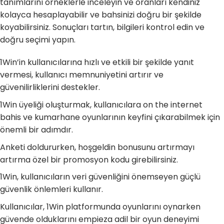
tanımlarını örneklerle inceleyin ve oranları kendiniz
kolayca hesaplayabilir ve bahsinizi doğru bir şekilde
koyabilirsiniz. Sonuçları tartın, bilgileri kontrol edin ve
doğru seçimi yapın.
1Win’in kullanıcılarına hızlı ve etkili bir şekilde yanıt
vermesi, kullanıcı memnuniyetini artırır ve
güvenilirliklerini destekler.
1Win üyeliği oluşturmak, kullanıcılara on the internet
bahis ve kumarhane oyunlarının keyfini çıkarabilmek için
önemli bir adımdır.
Anketi doldururken, hoşgeldin bonusunu artırmayı
artırma özel bir promosyon kodu girebilirsiniz.
1Win, kullanıcıların veri güvenliğini önemseyen güçlü
güvenlik önlemleri kullanır.
Kullanıcılar, 1Win platformunda oyunlarını oynarken
güvende olduklarını empieza adil bir oyun deneyimi