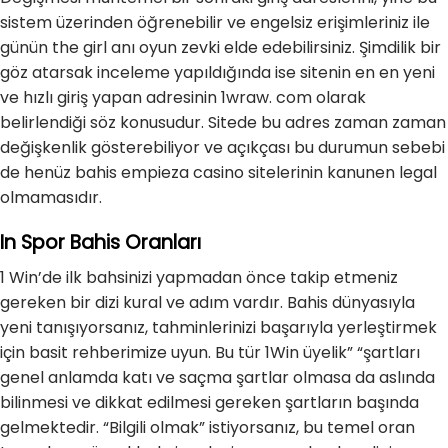
sistem üzerinden öğrenebilir ve engelsiz erişimleriniz ile
günün the girl anı oyun zevki elde edebilirsiniz. Şimdilik bir
göz atarsak inceleme yapıldığında ise sitenin en en yeni
ve hızlı giriş yapan adresinin 1wraw. com olarak
belirlendiği söz konusudur. Sitede bu adres zaman zaman
değişkenlik gösterebiliyor ve açıkçası bu durumun sebebi
de henüz bahis empieza casino sitelerinin kanunen legal
olmamasıdır.
In Spor Bahis Oranları
1 Win’de ilk bahsinizi yapmadan önce takip etmeniz
gereken bir dizi kural ve adım vardır. Bahis dünyasıyla
yeni tanışıyorsanız, tahminlerinizi başarıyla yerleştirmek
için basit rehberimize uyun. Bu tür 1Win üyelik” “şartları
genel anlamda katı ve saçma şartlar olmasa da aslında
bilinmesi ve dikkat edilmesi gereken şartların başında
gelmektedir. “Bilgili olmak” istiyorsanız, bu temel oran