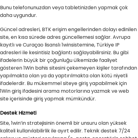
Bunu telefonunuzdan veya tabletinizden yapmak çok
daha uygundur.
Güncel adresleri, BTK erişim engellerinden dolayı edinilen
site, en kısa sürede adres güncellemesi sağlar. Avrupa
kayıtlı ve Curaçao lisanslı 1winsistemine, Türkiye IP
adresleri ile kesintisiz bağlantı sağlayabilirsiniz. Bu gibi
ifadelerin büyük bir çoğunluğu ülkemizde faaliyet
gösteren 1Win bahis sitesini çekemeyen kişiler tarafından
yapılmakta olan ya da yaptırılmakta olan kötü niyetli
ifadelerdir. Bu mükemmel siteye giriş yapabilmek için
1Win giriş ifadesini arama motorlarına yazmak ve web
site içerisinde giriş yapmak mümkündür.
Destek Hizmeti
Site, 1win’in stratejisinin önemli bir unsuru olan yüksek
kaliteli kullanılabilirlik ile ayırt edilir. Teknik destek 7/24