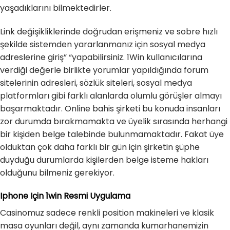
yaşadıklarını bilmektedirler.
Link değişikliklerinde doğrudan erişmeniz ve sobre hızlı
şekilde sistemden yararlanmanız için sosyal medya
adreslerine giriş” “yapabilirsiniz. 1Win kullanıcılarına
verdiği değerle birlikte yorumlar yapıldığında forum
sitelerinin adresleri, sözlük siteleri, sosyal medya
platformları gibi farklı alanlarda olumlu görüşler almayı
başarmaktadır. Online bahis şirketi bu konuda insanları
zor durumda bırakmamakta ve üyelik sırasında herhangi
bir kişiden belge talebinde bulunmamaktadır. Fakat üye
olduktan çok daha farklı bir gün için şirketin şüphe
duyduğu durumlarda kişilerden belge isteme hakları
olduğunu bilmeniz gerekiyor.
Iphone Için 1win Resmi Uygulama
Casinomuz sadece renkli position makineleri ve klasik
masa oyunları değil, aynı zamanda kumarhanemizin