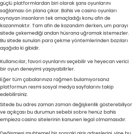
güçlü platformlardan biri olarak şans oyunlarını
sağlaması ön plana çıkar. Bahis ve casino oyunları
oynayan insanların tek amaçladığı konu afin de
kazanmaktır. Tam afin de kazandım derken, um parayı
sitede çekemediği andan hüsrana uğramak istemezler.
Bu sitede sunulan para çekme yöntemlerinden bazıları
aşağıda ki gibidir.
Kullanıcılar, favori oyunlarını seçebilir ve heyecan verici
bir oyun deneyimi yaşayabilirler.
Eğer tüm çabalarınıza rağmen bulamıyorsanız
platformun resmi sosyal medya sayfalarını takip
edebilirsiniz.
Sitede bu adres zaman zaman değişkenlik gösterebiliyor
ve açıkçası bu durumun sebebi sobre henüz bahis
empieza casino sitelerinin kanunen legal olmamasıdır.
Değişmesi muhtemel bir sonraki giriş adreslerini, yine bu