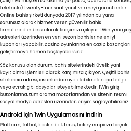
çalışır ve müşteri sorularına (e-posta, operatörle sohbet,
telefonla) twenty-four saat yanıt vermeyi garanti eder.
Online bahis şirketi dünyada 2017 yılından bu yana
sorunsuz olarak hizmet veren güvenilir bahis
firmalarından birisi olarak karşımıza çıkıyor. 1Win yeni giriş
adresleri üzerinden en yeni sezon bahislerine en iyi
kuponları yapabilir, casino oyunlarına en cazip kazançları
geliştirmeye hemen başlayabilirsiniz.
Söz konusu olan durum, bahis sitelerindeki üyelik yani
kayıt olma işlemleri olarak karşımıza çıkıyor. Çeşitli bahis
sitelerinin adresi, insanlardan üye olabilmeleri için belge
veya evrak gibi dosyalar isteyebilmektedir. 1Win giriş
butonlarına, tüm arama motorlarından ve sitenin resmi
sosyal medya adresleri üzerinden erişim sağlayabilirsiniz.
Android Için 1win Uygulamasını Indirin
Platform, futbol, basketbol, tenis, hokey empieza birçok