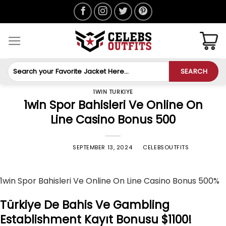
Skip
to
content
Search
SEARCH
for:
1WIN TURKIYE
1win Spor Bahisleri Ve Online On
Line Casino Bonus 500
POSTED ON
SEPTEMBER 13, 2024
BY
CELEBSOUTFITS
1win Spor Bahisleri Ve Online On Line Casino Bonus 500%
Türkiye De Bahis Ve Gambling
Establishment Kayıt Bonusu $1100!