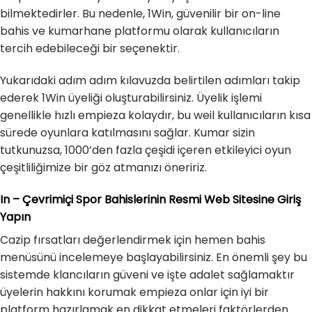
bilmektedirler. Bu nedenle, 1Win, güvenilir bir on-line
bahis ve kumarhane platformu olarak kullanıcıların
tercih edebileceği bir seçenektir.
Yukarıdaki adım adım kılavuzda belirtilen adımları takip
ederek 1Win üyeliği oluşturabilirsiniz. Üyelik işlemi
genellikle hızlı empieza kolaydır, bu weil kullanıcıların kısa
sürede oyunlara katılmasını sağlar. Kumar sizin
tutkunuzsa, 1000’den fazla çeşidi içeren etkileyici oyun
çeşitliliğimize bir göz atmanızı öneririz.
In – Çevrimiçi Spor Bahislerinin Resmi Web Sitesine Giriş
Yapın
Cazip fırsatları değerlendirmek için hemen bahis
menüsünü incelemeye başlayabilirsiniz. En önemli şey bu
sistemde klancıların güveni ve işte adalet sağlamaktır
üyelerin hakkını korumak empieza onlar için iyi bir
platform hazırlamak en dikkat etmeleri faktörlerden