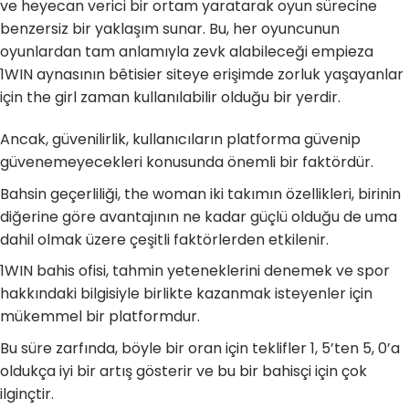
ve heyecan verici bir ortam yaratarak oyun sürecine
benzersiz bir yaklaşım sunar. Bu, her oyuncunun
oyunlardan tam anlamıyla zevk alabileceği empieza
1WIN aynasının bêtisier siteye erişimde zorluk yaşayanlar
için the girl zaman kullanılabilir olduğu bir yerdir.
Ancak, güvenilirlik, kullanıcıların platforma güvenip
güvenemeyecekleri konusunda önemli bir faktördür.
Bahsin geçerliliği, the woman iki takımın özellikleri, birinin
diğerine göre avantajının ne kadar güçlü olduğu de uma
dahil olmak üzere çeşitli faktörlerden etkilenir.
1WIN bahis ofisi, tahmin yeteneklerini denemek ve spor
hakkındaki bilgisiyle birlikte kazanmak isteyenler için
mükemmel bir platformdur.
Bu süre zarfında, böyle bir oran için teklifler 1, 5’ten 5, 0’a
oldukça iyi bir artış gösterir ve bu bir bahisçi için çok
ilginçtir.