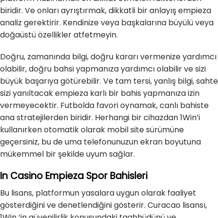
biridir. Ve onları ayrıştırmak, dikkatli bir anlayış empieza
analiz gerektirir. Kendinize veya başkalarına büyülü veya
doğaüstü özellikler atfetmeyin.
Doğru, zamanında bilgi, doğru kararı vermenize yardımcı
olabilir, doğru bahsi yapmanıza yardımcı olabilir ve sizi
büyük başarıya götürebilir. Ve tam tersi, yanlış bilgi, sahte
sizi yanıltacak empieza karlı bir bahis yapmanıza izin
vermeyecektir. Futbolda favori oynamak, canlı bahiste
ana stratejilerden biridir. Herhangi bir cihazdan 1Win’i
kullanırken otomatik olarak mobil site sürümüne
geçersiniz, bu de uma telefonunuzun ekran boyutuna
mükemmel bir şekilde uyum sağlar.
In Casino Empieza Spor Bahisleri
Bu lisans, platformun yasalara uygun olarak faaliyet
gösterdiğini ve denetlendiğini gösterir. Curacao lisansı,
1Win ‘in güvenilirlik konusundaki taahhüdünü ve