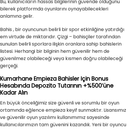
Bu, kullanıcıların hassas bilgilerinin güvende olduğunu
bilerek platformda oyunlarını oynayabilecekleri
anlamına gelir.
Bahis , bir oyuncunun belirli bir spor etkinliğine yatırdığı
em virtude de miktarıdır. Çizgi – bahisçiler tarafından
sunulan belirli sporlara ilişkin oranlara sahip bahislerin
listesi. Herhangi bir bilginin hem güvenilir hem de
güvenilmez olabileceği veya kısmen doğru olabileceği
gerçeği.
Kumarhane Empieza Bahisler Için Bonus
Hesabında Depozito Tutarının +%500’üne
Kadar Alın
En büyük önceliğimiz size güvenli ve sorumlu bir oyun
ortamında eğlence empieza keyif sunmaktır. Lisansımız
ve güvenilir oyun yazılımı kullanımımız sayesinde
kullanıcılarımızın tam güvenini kazandık. Yeni bir oyuncu