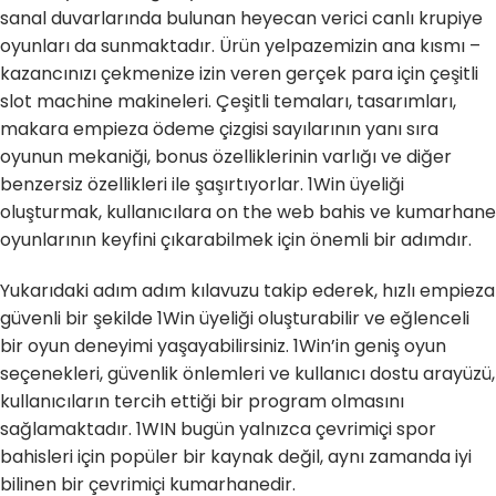
sanal duvarlarında bulunan heyecan verici canlı krupiye
oyunları da sunmaktadır. Ürün yelpazemizin ana kısmı –
kazancınızı çekmenize izin veren gerçek para için çeşitli
slot machine makineleri. Çeşitli temaları, tasarımları,
makara empieza ödeme çizgisi sayılarının yanı sıra
oyunun mekaniği, bonus özelliklerinin varlığı ve diğer
benzersiz özellikleri ile şaşırtıyorlar. 1Win üyeliği
oluşturmak, kullanıcılara on the web bahis ve kumarhane
oyunlarının keyfini çıkarabilmek için önemli bir adımdır.
Yukarıdaki adım adım kılavuzu takip ederek, hızlı empieza
güvenli bir şekilde 1Win üyeliği oluşturabilir ve eğlenceli
bir oyun deneyimi yaşayabilirsiniz. 1Win’in geniş oyun
seçenekleri, güvenlik önlemleri ve kullanıcı dostu arayüzü,
kullanıcıların tercih ettiği bir program olmasını
sağlamaktadır. 1WIN bugün yalnızca çevrimiçi spor
bahisleri için popüler bir kaynak değil, aynı zamanda iyi
bilinen bir çevrimiçi kumarhanedir.