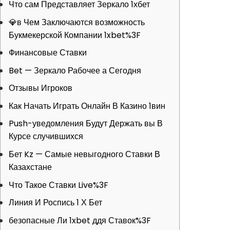
Что сам Представляет Зеркало 1хбет
💎в Чем Заключаются возможность
Букмекерской Компании 1xbet%3F
Финансовые Ставки
Bet — Зеркало Рабочее а Сегодня
Отзывы Игроков
Как Начать Играть Онлайн В Казино 1вин
Push-уведомления Будут Держать вы В
Курсе случившихся
Бет Kz — Самые невыгодного Ставки В
Казахстане
Что Такое Ставки Live%3F
Линия И Роспись 1 Х Бет
безопасные Ли 1xbet ддя Ставок%3F