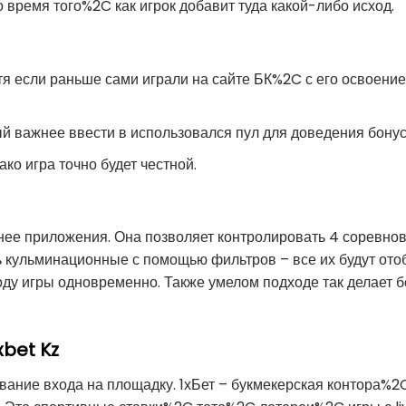
время того%2C как игрок добавит туда какой-либо исход.
тя если раньше сами играли на сайте БК%2C с его освоени
й важнее ввести в использовался пул для доведения бонус
о игра точно будет честной.
ее приложения. Она позволяет контролировать 4 соревно
 кульминационные с помощью фильтров – все их будут ото
оду игры одновременно. Также умелом подходе так делает б
bet Kz
ание входа на площадку. 1хБет – букмекерская контора%2