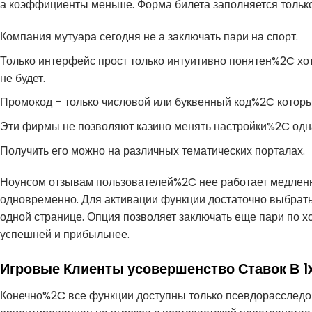
а коэффициенты меньше. Форма билета заполняется только 
Компания мутуара сегодня не а заключать пари на спорт.
Только интерфейс прост только интуитивно понятен%2C хо
не будет.
Промокод – только числовой или буквенный код%2C которы
Эти фирмы не позволяют казино менять настройки%2C однак
Получить его можно на различных тематических порталах.
Ноунсом отзывам пользователей%2C нее работает медленн
одновременно. Для активации функции достаточно выбрать
одной странице. Опция позволяет заключать еще пари по х
успешней и прибыльнее.
Игровые Клиенты усовершенство Ставок В 1x
Конечно%2C все функции доступны только псевдорасследов