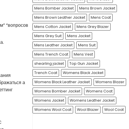
Mens Bomber Jacket
Mens Brown Jacket
Mens Brown Leather Jacket
Mens Coat
ем” “вопросов
Mens Cotton Jacket
Mens Grey Blazer
Mens Grey Suit
Mens Jacket
а.
Mens Leather Jacket
Mens Suit
Mens Trench Coat
Mens Vest
shearling jacket
Top Gun Jacket
Trench Coat
Womens Black Jacket
вания
бражаться а
Womens Black Leather Jacket
Womens Blazer
еттинг
Womens Bomber Jacket
Womens Coat
Womens Jacket
Womens Leather Jacket
Womens Wool Coat
Wool Blazer
Wool Coat
C