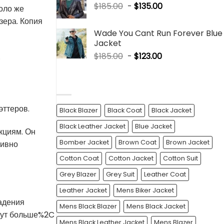
$
185.00
-
$
135.00
оло же
зера. Копия
Wade You Cant Run Forever Blue
Jacket
$
185.00
-
$
123.00
.
PRODUCT TAGS
эттеров.
Black Blazer
Black Coat
Black Jacket
Black Leather Jacket
Blue Jacket
кциям. Он
Bomber Jacket
Brown Coat
Brown Jacket
тивно
Cotton Coat
Cotton Jacket
Cotton Suit
Grey Blazer
Grey Suit
Leather Coat
Leather Jacket
Mens Biker Jacket
адения
Mens Black Blazer
Mens Black Jacket
гут больше%2C
Mens Black Leather Jacket
Mens Blazer