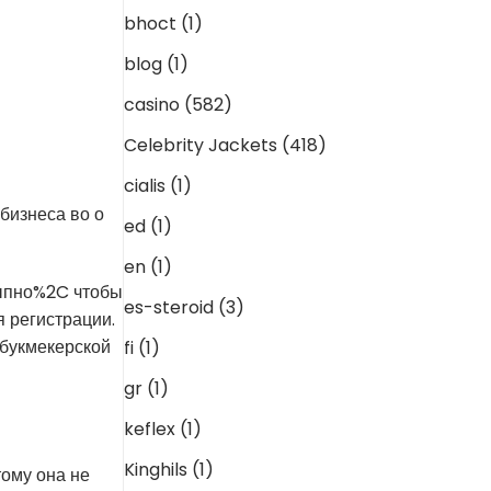
bhoct
(1)
blog
(1)
casino
(582)
Celebrity Jackets
(418)
cialis
(1)
бизнеса во о
ed
(1)
en
(1)
сыпно%2C чтобы
es-steroid
(3)
 регистрации.
 букмекерской
fi
(1)
gr
(1)
keflex
(1)
Kinghils
(1)
ому она не