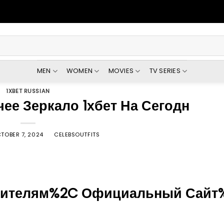
MEN
WOMEN
MOVIES
TV SERIES
1XBET RUSSIAN
чее Зеркало 1хбет На Сегодн
TOBER 7, 2024
BY
CELEBSOUTFITS
сетителям%2C Официальный Сайт