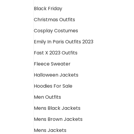
Black Friday
Christmas Outfits
Cosplay Costumes
Emily In Paris Outfits 2023
Fast X 2023 Outfits
Fleece Sweater
Halloween Jackets
Hoodies For Sale
Men Outfits
Mens Black Jackets
Mens Brown Jackets
Mens Jackets