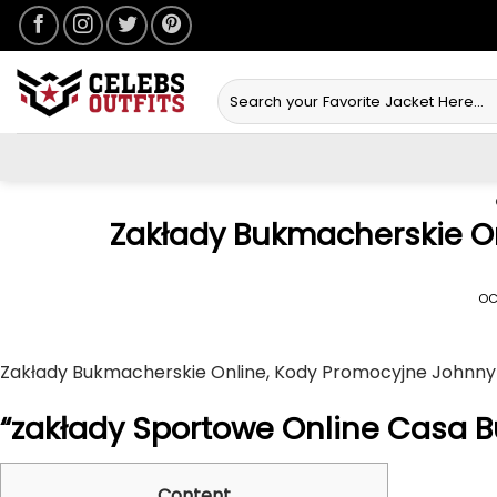
Skip
to
content
Search
for:
Zakłady Bukmacherskie O
POSTED ON
OC
Zakłady Bukmacherskie Online, Kody Promocyjne Johnny
“zakłady Sportowe Online Casa 
Content