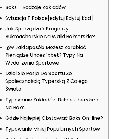
Boks – Rodzaje Zakładów
Sytuacja T Polsce[edytuj Edytuj Kod]
Jak Sporządzać Prognozy
Bukmacherskie Na Walki Bokserskie?
💰w Jaki Sposób Możesz Zarabiać
Pieniądze Unces 1xbet? Typy Na
Wydarzenia Sportowe
Dziel Się Pasją Do Sportu Ze
Społecznością Typerską Z Całego
Świata
Typowanie Zakładów Bukmacherskich
Na Boks
Gdzie Najlepiej Obstawiać Boks On-line?
Typowanie Mniej Popularnych Sportów