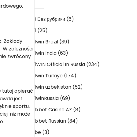
CATEGORIES
zardowego.
! Без рубрики
(6)
1
(25)
. Zakłady
1win Brazil
(39)
 W zależności
1win India
(63)
dnie zwrócony
1WIN Official In Russia
(234)
1win Turkiye
(174)
1win uzbekistan
(52)
 tutaj opierać
1winRussia
(69)
rawda jest
knie sportu,
1xbet Casino AZ
(8)
iej, niż może
1xbet Russian
(34)
że
be
(3)