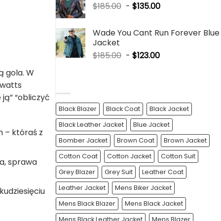
$
185.00
-
$
135.00
Wade You Cant Run Forever Blue
Jacket
$
185.00
-
$
123.00
ą gola. W
PRODUCT TAGS
 watts
ją” “obliczyć
Black Blazer
Black Coat
Black Jacket
Black Leather Jacket
Blue Jacket
 – któraś z
Bomber Jacket
Brown Coat
Brown Jacket
Cotton Coat
Cotton Jacket
Cotton Suit
ta, sprawa
Grey Blazer
Grey Suit
Leather Coat
Leather Jacket
Mens Biker Jacket
kudziesięciu
Mens Black Blazer
Mens Black Jacket
Mens Black Leather Jacket
Mens Blazer