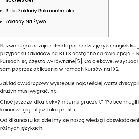
Bokserskie?
Boks Zakłady Bukmacherskie
Zakłady Na Żywo
Nazwa tego rodzaju zakładu pochodzi z języka angielskieg
przypadku zakładów na BTTS dostępne są dwie opcje – NG
kursach, są często wyrównane[5]. Co ciekawe, w sytuacji
sam poprzez obliczenia w ramach kursów na 1X2.
Zakład dwudrogowy występuje najczęściej watts dyscypli
drużyn musi wygrać, np.
Choć jeszcze kilka bekv?m temu gracze t” “Polsce mogli
keineswegs jest już taka prosta.
Od kilkunastu lat dzielimy się naszą wiedzą i doświadczen
różnych językach.