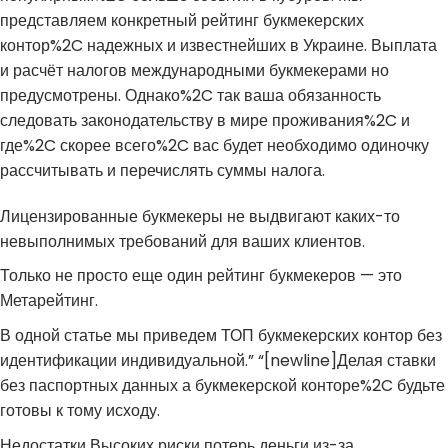
представляем конкретный рейтинг букмекерских
контор%2C надежных и известнейших в Украине. Выплата
и расчёт налогов международными букмекерами но
предусмотрены. Однако%2C так ваша обязанность
следовать законодательству в мире проживания%2C и
где%2C скорее всего%2C вас будет необходимо одиночку
рассчитывать и перечислять суммы налога.
Лицензированные букмекеры не выдвигают каких-то
невыполнимых требований для ваших клиентов.
Только не просто еще один рейтинг букмекеров — это
Метарейтинг.
В одной статье мы приведем ТОП букмекерских контор без
идентификации индивидуальной.” “[newline]Делая ставки
без паспортных данных а букмекерской конторе%2C будьте
готовы к тому исходу.
Недостатки Высоких риски потерь деньги из-за