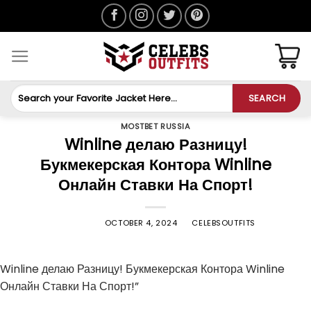
Skip
to
content
Search
SEARCH
for:
MOSTBET RUSSIA
Winline делаю Разницу!
Букмекерская Контора Winline
Онлайн Ставки На Спорт!
POSTED ON
OCTOBER 4, 2024
BY
CELEBSOUTFITS
Winline делаю Разницу! Букмекерская Контора Winline
Онлайн Ставки На Спорт!”