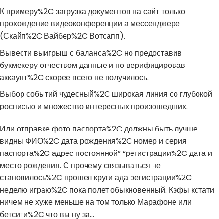
К примеру%2C загрузка документов на сайт только
прохождение видеоконференции а мессенджере
(Скайп%2C Вайбер%2C Вотсапп).
Вывести выигрыш с баланса%2C но предоставив
букмекеру отчеством данные и но верифицировав
аккаунт%2C скорее всего не получилось.
Выбор событий чудесный%2C широкая линия со глубокой
росписью и множество интересных произошедших.
Или отправке фото паспорта%2C должны быть лучше
видны ФИО%2C дата рождения%2C номер и серия
паспорта%2C адрес постоянной” “регистрации%2C дата и
место рождения. С прочему связываться не
становилось%2C прошел круги ада регистрации%2C
неделю играю%2C пока полет обыкновенный. Кэфы кстати
ничем не хуже меньше на том только Марафоне или
бетсити%2C что вы ну за…