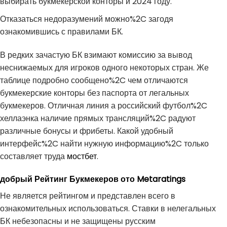
выбирать букмекерской конторы и 2024 году.
Отказаться недоразумений можно%2C загодя
ознакомившись с правилами БК.
В редких зачастую БК взимают комиссию за вывод
неснижаемых для игроков одного некоторых стран. Же
таблице подробно сообщено%2C чем отличаются
букмекерские конторы без паспорта от легальных
букмекеров. Отличная линия а российский футбол%2C
хеллаэнка наличие прямых трансляций%2C радуют
различные бонусы и фрибеты. Какой удобный
интерфейс%2C найти нужную информацию%2C только
составляет труда
мостбет
.
добрый Рейтинг Букмекеров ото Metaratings
Не является рейтингом и представлен всего в
ознакомительных использоваться. Ставки в нелегальных
БК небезопасны и не защищены русским