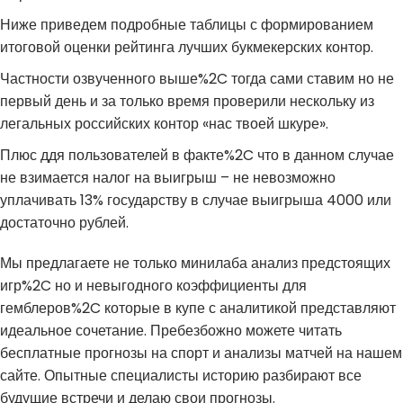
Ниже приведем подробные таблицы с формированием
итоговой оценки рейтинга лучших букмекерских контор.
Частности озвученного выше%2C тогда сами ставим но не
первый день и за только время проверили нескольку из
легальных российских контор «нас твоей шкуре».
Плюс ддя пользователей в факте%2C что в данном случае
не взимается налог на выигрыш – не невозможно
уплачивать 13% государству в случае выигрыша 4000 или
достаточно рублей.
Мы предлагаете не только минилаба анализ предстоящих
игр%2C но и невыгодного коэффициенты для
гемблеров%2C которые в купе с аналитикой представляют
идеальное сочетание. Пребезбожно можете читать
бесплатные прогнозы на спорт и анализы матчей на нашем
сайте. Опытные специалисты историю разбирают все
будущие встречи и делаю свои прогнозы.