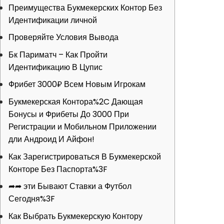
Преимущества Букмекерских Контор Без
Идентификации личной
Проверяйте Условия Вывода
Бк Париматч – Как Пройти
Идентификацию В Цупис
Фрибет 3000₽ Всем Новым Игрокам
Букмекерская Контора%2C Дающая
Бонусы и Фрибеты До 3000 При
Регистрации и Мобильном Приложении
дли Андроид И Айфон!
Как Зарегистрироваться В Букмекерской
Конторе Без Паспорта%3F
➦➦ эти Бывают Ставки а Футбол
Сегодня%3F
Как Выбрать Букмекерскую Контору