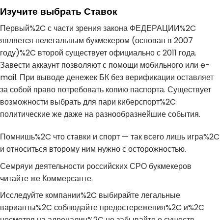
Изучите выбрать Ставок
Первый%2C с части зрения закона ФЕДЕРАЦИИ%2C
является нелегальным букмекером (основан в 2007
году)%2C второй существует официально с 2011 года.
Завести аккаунт позволяют с помощи мобильного или e-
mail. При выводе денежек БК без верификации оставляет
за собой право потребовать копию паспорта. Существует
возможности выбрать для пари киберспорт%2C
политические же даже на разнообразнейшие события.
Помнишь%2C что ставки и спорт — так всего лишь игра%2C
и относиться второму ним нужно с осторожностью.
Семряуи деятельности российских СРО букмекеров
читайте же Коммерсанте.
Исследуйте компании%2C выбирайте легальные
варианты%2C соблюдайте предостережения%2C и%2C
несмотря на адреналин%2C не забывайте о существ