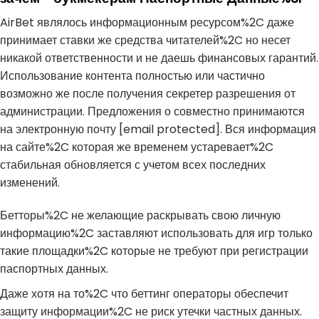
AirBet являлось информационным ресурсом%2C даже
принимает ставки же средства читателей%2C но несет
никакой ответственности и не даешь финансовых гарантий.
Использование контента полностью или частично
возможно же после получения секретер разрешения от
администрации. Предложения о совместно принимаются
на электронную почту [email protected]. Вся информация
на сайте%2C которая же временем устаревает%2C
стабильная обновляется с учетом всех последних
изменений.
Бетторы%2C не желающие раскрывать свою личную
информацию%2C заставляют использовать для игр только
такие площадки%2C которые не требуют при регистрации
паспортных данных.
Даже хотя на то%2C что беттинг операторы обеспечит
защиту информации%2C не риск утечки частных данных.