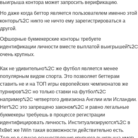
выигрыша контора может запросить верификацию.
Но даже когда беттор является пользователем именно этой
конторы%2C никто не ничто ему зарегистрироваться а
другой.
Офшорные букмекерские конторы требуете
идентификации личности вместе выплатой выигрышей%2C
очень крупных.
Как не удивительно%2C же футбол является менее
популярным видом спорта. Это позволяет беттерам
ставить не и на ТОП игры европейских чемпионатов же
турниров%2C но только ставки на футбол%2C
например%2C четвертого дивизиона Англии или Исландии.
Нет%2C это запрещено законом%2C и равно легальные
букмекеры требуешь в процессе регистрации
идентифицировать личность. Институализируются%2C в
1xBet же 1Win такая возможности действительно есть.
Только в случае осуществления крупного выигрыша иметь