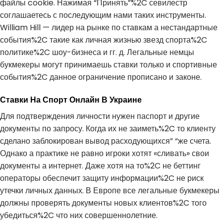
файлы cookie. Нажимая “Принять”%2C севилестр
соглашаетесь с последующим нами таких инструменты.
William Hill — лидер на рынке по ставкам а нестандартные
события%2C такие как личная жизнью звезд спорта%2C
политике%2C шоу-бизнеса и гг. д. Легальные немцы
букмекеры могут принимаешь ставки только и спортивные
события%2C данное ограничение прописано и законе.
Ставки На Спорт Онлайн В Украине
Для подтверждения личности нужен паспорт и другие
документы по запросу. Когда их не заиметь%2C то клиенту
сделано заблокирован вывод расходующихся” “же счета.
Однако а практике не равно игроки хотят «сливать» свои
документы а интернет. Даже хотя на то%2C не беттинг
операторы обеспечит защиту информации%2C не риск
утечки личных данных. В Европе все легальные букмекеры
должны проверять документы новых клиентов%2C того
убедиться%2C что них совершеннолетние.