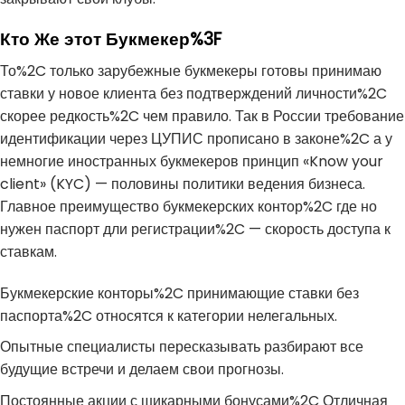
Кто Же этот Букмекер%3F
То%2C только зарубежные букмекеры готовы принимаю
ставки у новое клиента без подтверждений личности%2C
скорее редкость%2C чем правило. Так в России требование
идентификации через ЦУПИС прописано в законе%2C а у
немногие иностранных букмекеров принцип «Know your
client» (KYC) — половины политики ведения бизнеса.
Главное преимущество букмекерских контор%2C где но
нужен паспорт дли регистрации%2C — скорость доступа к
ставкам.
Букмекерские конторы%2C принимающие ставки без
паспорта%2C относятся к категории нелегальных.
Опытные специалисты пересказывать разбирают все
будущие встречи и делаем свои прогнозы.
Постоянные акции с шикарными бонусами%2C Отличная