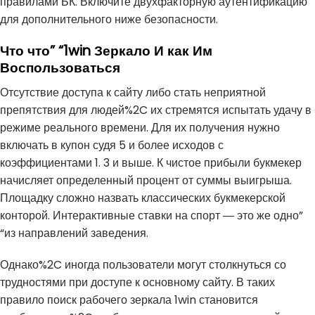
правилами БК. Включите двухфакторную аутентификацию
для дополнительного ниже безопасности.
Что что” “1win Зеркало И как Им
Воспользоваться
Отсутствие доступа к сайту либо стать неприятной
препятствия для людей%2C их стремятся испытать удачу в
режиме реального времени. Для их получения нужно
включать в купон судя 5 и более исходов с
коэффициентами 1. 3 и выше. К чистое прибыли букмекер
начисляет определенный процент от суммы выигрыша.
Площадку сложно назвать классических букмекерской
конторой. Интерактивные ставки на спорт ― это же одно”
“из направлений заведения.
Однако%2C иногда пользователи могут столкнуться со
трудностями при доступе к основному сайту. В таких
правило поиск рабочего зеркала 1win становится