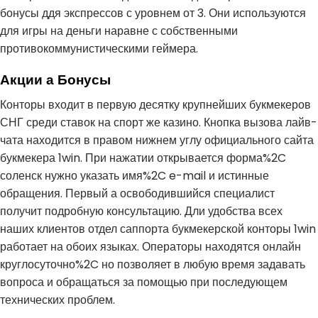
бонусы ддя экспрессов с уровнем от 3. Они используются
для игры на деньги наравне с собственными
противокоммунистическими геймера.
Акции а Бонусы
Конторы входит в первую десятку крупнейших букмекеров
СНГ среди ставок на спорт же казино. Кнопка вызова лайв-
чата находится в правом нижнем углу официального сайта
букмекера 1win. При нажатии открывается форма%2C
соленск нужно указать имя%2C e-mail и истинные
обращения. Первый а освободившийся специалист
получит подробную консультацию. Дли удобства всех
наших клиентов отдел саппорта букмекерской конторы 1win
работает на обоих языках. Операторы находятся онлайн
круглосуточно%2C но позволяет в любую время задавать
вопроса и обращаться за помощью при последующем
технических проблем.