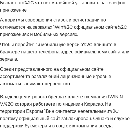
Бывает это%2C что нет малейшей установить на телефон
приложение.
Алгоритмы совершения ставок и регистрации но
отличаются на зеркалах 1Win%2C официальном сайте%2C
приложениях и мобильных версиях.
Чтобы перейти” “и мобильную версию%2C впишите в
браузере нашего телефона адрес официальному сайта или
зеркала.
Среди представленного на официальном сайте
ассортимента развлечений лицензионные игровые
автоматы занимают первенство.
Владельцем игрового бренда является компания 1WIN N.
V.%2C которая работаете по лицензии Кюрасао. На
территории Европы 1Вин считается нелегальными%2C
поэтому официальный сайт заблокирован. Однако и службе
поддержки букмекера и в соцсетях компании всегда