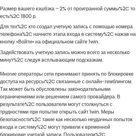
Размер вашего кэшбэка – 2% от проигранной суммы%2C то
есть%2C 1800 р.
Для тех%2C кто создал учетную запись с помощью номера
телефона%2C начните этапа входа в систему%2C нажав на
кнопку «Войти» на официальном сайте 1win.
Задействовать учетную запись можно всего за несколько
минут%2C следуя всплывающим подсказкам.
Многие операторы сети принимают принять по блокировке
доступа на ресурсы%2C связанные с онлайн-гемблингом.
Так может быть обусловлены законодательными
ограничениями или решением самого провайдера. В
результате%2C пользователи могут столкнуться с
трудностями при попытке открыть сайт 1win. Меры
безопасности%2C такие как несколько неудачных попыток
входа и систему%2C могут привели к временной
блокировке учетной записи. Пользователи%2C