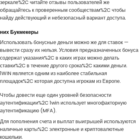
зеркале%2C читайте отзывы пользователей же
обращайтесь к проверенным сообществам%2C чтобы
найду действующий и небезопасный вариант доступа.
них Букмекеры
Использовать бонусные деньги можно же для ставок —
вывести сразу их нельзя. Условия предназначенных бонуса
содержат указания%2C в каких играх можно делать
ставки%2C в течение другого срока%2C какими деньги.
1WIN является одним из наиболее стабильная
площадок%2C которая доступна игрокам из Европе.
Чтобы довести еще один уровней безопасности
аутентификации%2C 1win использует многофакторную
аутентификацию (MFA).
Для пополнения счета и выплат выигрышей используются
наличные карты%2C электронные и криптовалютные
кошельки.