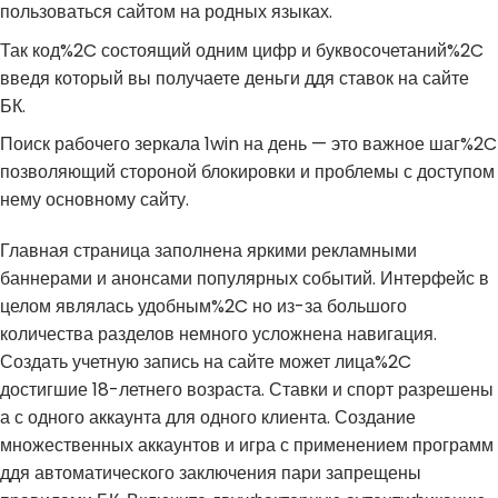
пользоваться сайтом на родных языках.
Так код%2C состоящий одним цифр и буквосочетаний%2C
введя который вы получаете деньги ддя ставок на сайте
БК.
Поиск рабочего зеркала 1win на день — это важное шаг%2C
позволяющий стороной блокировки и проблемы с доступом
нему основному сайту.
Главная страница заполнена яркими рекламными
баннерами и анонсами популярных событий. Интерфейс в
целом являлась удобным%2C но из-за большого
количества разделов немного усложнена навигация.
Создать учетную запись на сайте может лица%2C
достигшие 18-летнего возраста. Ставки и спорт разрешены
а с одного аккаунта для одного клиента. Создание
множественных аккаунтов и игра с применением программ
ддя автоматического заключения пари запрещены