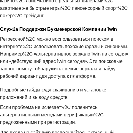
казино%2C лайв-казино с реальных дилерами%2C
азартные же быстрые игры%2C пансенсорный спорт%2C
покер%2C трейдинг.
Служба Поддержки Букмекерской Компании 1win
Регрессной%2C можно воспользоваться поиском в
интернете%2C использовать похожие фразы и синонимы.
Например%2C «альтернативное зеркало 1win на сегодня»
или «действующий адрес 1win сегодня». Эти поисковые
запрос помогут обнаружить свежие зеркала и найду
рабочий вариант ддя доступа к платформе.
Подробные гайды судя скачиванию и установке
приложений и выводу средств.
Если проблема не исчезает%2C поленитесь
альтернативными методами верификации%2C
предложенными при регистрации.
Для входа на сайт 1win воспользуйтесь актуальный