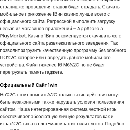
страниц же проведения ставок будет страдать. Скачать
мобильное приложение 1Вин казино лучше всего с
официального сайта. Регрессной выполнить загрузку
нельзя из магазинов приложений – AppStore а
PlayMarket. Казино 1Вин рекомендуется скачивать же с
официального сайта развлекательного заведения. Так
позволит загрузить качественную программу без злобного
ПО%2C которое или навредить работе мобильного
устройства. Файл тяжелее 16 Мб%2C но не будет
перегружать память гаджета.
Официальный Сайт 1win
Но%2C стоит помнить%2C только такие действия могут
быть незаконными также нарушать условия пользования
сайтом. Наша интегрированная система честной игры
обеспечивает абсолютную личную результатов как и
играх%2C так а в слот-машинах игр или слотов. Подобно