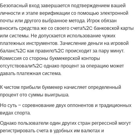
Безопасный вход завершается подтверждением вашей
личности и этапе верификации со помощью электронной
почты или другого выбранное метода. Игрок обязан
вносить средства же со своего счета%2C банковской карты
или системы. Не допускается использование чужих
платежных инструментов. Зачисление деньги на игровой
баланс%2C как правило%2C происходит за пару минут.
Комиссия со стороны букмекерской конторы
отсутствовали%2C однако процент за операцию может
давать платежная система.
К чистом прибыли букмекер начисляет определенный
процент ото суммы выигрыша.
Но суть – соревнование двух оппонентов и традиционных
видах спорта.
Однако пользователи один других стран регрессной могут
регистрировать счета в удобных им валютах и