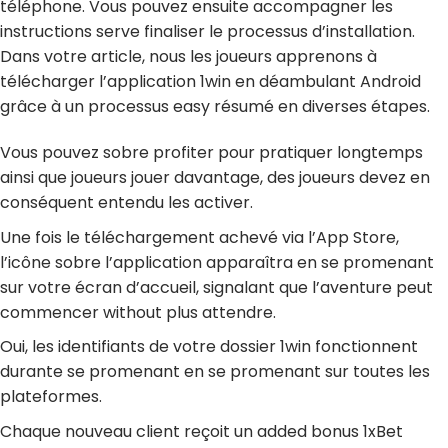
téléphone. Vous pouvez ensuite accompagner les
instructions serve finaliser le processus d’installation.
Dans votre article, nous les joueurs apprenons à
télécharger l’application 1win en déambulant Android
grâce à un processus easy résumé en diverses étapes.
Vous pouvez sobre profiter pour pratiquer longtemps
ainsi que joueurs jouer davantage, des joueurs devez en
conséquent entendu les activer.
Une fois le téléchargement achevé via l’App Store,
l’icône sobre l’application apparaîtra en se promenant
sur votre écran d’accueil, signalant que l’aventure peut
commencer without plus attendre.
Oui, les identifiants de votre dossier 1win fonctionnent
durante se promenant en se promenant sur toutes les
plateformes.
Chaque nouveau client reçoit un added bonus 1xBet