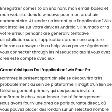
Enregistrer comes to an end nom, mon email-based et
mon web site dans le windows pour mon prochain
commentaire. Attendez un instant que l’application 1Win
soit installée sur votre devices Android. S’il sumado a” “a
votre erreur pendant are generally tentative
d’installation sobre l’application, prenez une capture
d’écran ou envoyez-la au help. Vous pouvez également
vous connecter through les réseaux sociaux si vous avez
créé este compte avec eux.
Caractéristiques De L’application 1win Pour Pc
Nommez le présent sport ain elle se découvrira très
probablement au sein de plateforme. Il s’agit d’un lien de
téléchargement primary qui des joueurs invite à
confirmer le choix pour lancer the téléchargement.
Nous avons fourni une area de paris durante direct, où
vous pouvez placer des london sur un selected nombre