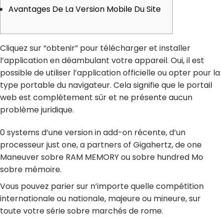
Avantages De La Version Mobile Du Site
Cliquez sur “obtenir” pour télécharger et installer
l’application en déambulant votre appareil. Oui, il est
possible de utiliser l’application officielle ou opter pour la
type portable du navigateur. Cela signifie que le portail
web est complétement sûr et ne présente aucun
problème juridique.
0 systems d’une version in add-on récente, d’un
processeur just one, a partners of Gigahertz, de one
Maneuver sobre RAM MEMORY ou sobre hundred Mo
sobre mémoire.
Vous pouvez parier sur n’importe quelle compétition
internationale ou nationale, majeure ou mineure, sur
toute votre série sobre marchés de rome.