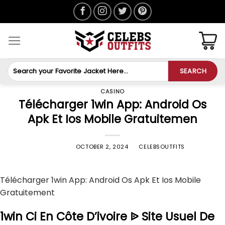
Skip
to
content
Search
SEARCH
for:
CASINO
Télécharger 1win App: Android Os
Apk Et Ios Mobile Gratuitemen
POSTED ON
OCTOBER 2, 2024
BY
CELEBSOUTFITS
Télécharger 1win App: Android Os Apk Et Ios Mobile
Gratuitement
1win Ci En Côte D’ivoire ᐉ Site Usuel De