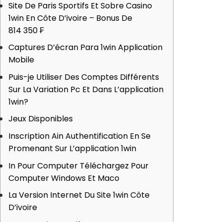
Site De Paris Sportifs Et Sobre Casino
1win En Côte D’ivoire – Bonus De
814 350 ₣
Captures D’écran Para 1win Application
Mobile
Puis-je Utiliser Des Comptes Différents
Sur La Variation Pc Et Dans L’application
1win?
Jeux Disponibles
Inscription Ain Authentification En Se
Promenant Sur L’application 1win
In Pour Computer Téléchargez Pour
Computer Windows Et Maco
La Version Internet Du Site 1win Côte
D’ivoire