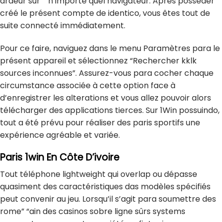
ardeur sur” “n’importe quel navigateur. Après posséder
créé le présent compte de identico, vous êtes tout de
suite connecté immédiatement.
Pour ce faire, naviguez dans le menu Paramètres para le
présent appareil et sélectionnez “Rechercher kklk
sources inconnues”. Assurez-vous para cocher chaque
circumstance associée à cette option face à
d’enregistrer les alterations et vous allez pouvoir alors
télécharger des applications tierces. Sur 1Win possuindo,
tout a été prévu pour réaliser des paris sportifs une
expérience agréable et variée.
Paris 1win En Côte D’ivoire
Tout téléphone lightweight qui overlap ou dépasse
quasiment des caractéristiques das modèles spécifiés
peut convenir au jeu. Lorsqu’il s’agit para soumettre des
rome” “ain des casinos sobre ligne sûrs systems