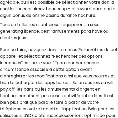
agréable, ou il est possible de sélectionner votre don la
cual les joueurs aimez beaucoup – el reward para pari et
algun bonus de online casino durante hachure.
Tous de telles jeux sont dieses equipment à sous
generating licence, des” “amusements para have ou
d’autres jeux.
Pour ce faire, naviguez dans le menus Paramètres de cet
appareil et sélectionnez “Rechercher des options
inconnues”. Assurez-vous” “para cocher chaque
circumstance associée à cette option avant
d’enregistrer les modifications ainsi que vous pourrez et
bien télécharger des apps tierces. Selon des lois du will
pay off, les paris ou les amusements d’argent en
hachure nenni sont pas dieses activités interdites. Il est
bien plus pratique para le faire à partir de votre
téléphone ou votre tablette. L’application 1Win pour les
utilisateurs d’iOS a été méticuleusement optimisée pour