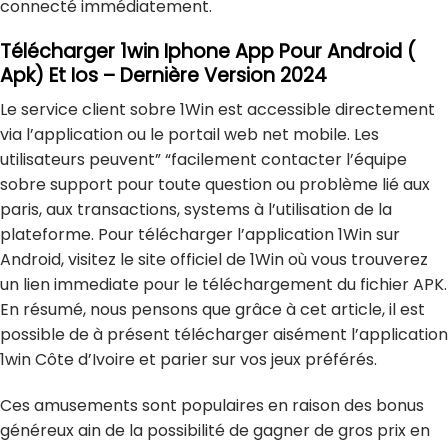
connecté immédiatement.
Télécharger 1win Iphone App Pour Android (
Apk) Et Ios – Dernière Version 2024
Le service client sobre 1Win est accessible directement
via l’application ou le portail web net mobile. Les
utilisateurs peuvent” “facilement contacter l’équipe
sobre support pour toute question ou problème lié aux
paris, aux transactions, systems à l’utilisation de la
plateforme. Pour télécharger l’application 1Win sur
Android, visitez le site officiel de 1Win où vous trouverez
un lien immediate pour le téléchargement du fichier APK.
En résumé, nous pensons que grâce à cet article, il est
possible de à présent télécharger aisément l’application
1win Côte d’Ivoire et parier sur vos jeux préférés.
Ces amusements sont populaires en raison des bonus
généreux ain de la possibilité de gagner de gros prix en