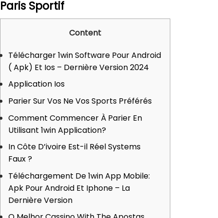
Paris Sportif
Content
Télécharger 1win Software Pour Android
( Apk) Et Ios – Dernière Version 2024
Application Ios
Parier Sur Vos Ne Vos Sports Préférés
Comment Commencer À Parier En
Utilisant 1win Application?
In Côte D’ivoire Est-il Réel Systems
Faux ?
Téléchargement De 1win App Mobile:
Apk Pour Android Et Iphone – La
Dernière Version
O Melhor Cassino With The Apostas