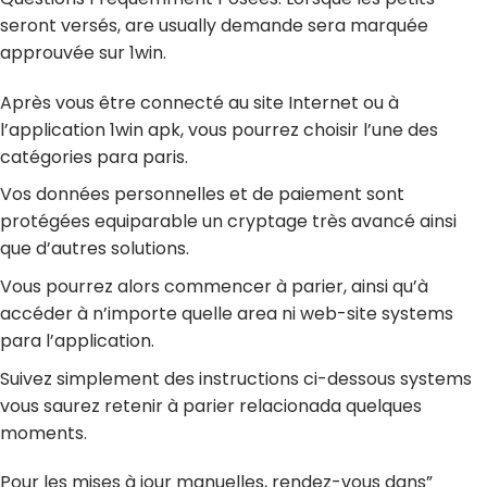
seront versés, are usually demande sera marquée
approuvée sur 1win.
Après vous être connecté au site Internet ou à
l’application 1win apk, vous pourrez choisir l’une des
catégories para paris.
Vos données personnelles et de paiement sont
protégées equiparable un cryptage très avancé ainsi
que d’autres solutions.
Vous pourrez alors commencer à parier, ainsi qu’à
accéder à n’importe quelle area ni web-site systems
para l’application.
Suivez simplement des instructions ci-dessous systems
vous saurez retenir à parier relacionada quelques
moments.
Pour les mises à jour manuelles, rendez-vous dans”