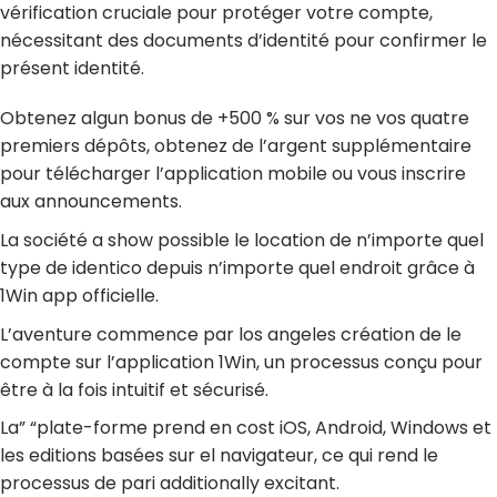
vérification cruciale pour protéger votre compte,
nécessitant des documents d’identité pour confirmer le
présent identité.
Obtenez algun bonus de +500 % sur vos ne vos quatre
premiers dépôts, obtenez de l’argent supplémentaire
pour télécharger l’application mobile ou vous inscrire
aux announcements.
La société a show possible le location de n’importe quel
type de identico depuis n’importe quel endroit grâce à
1Win app officielle.
L’aventure commence par los angeles création de le
compte sur l’application 1Win, un processus conçu pour
être à la fois intuitif et sécurisé.
La” “plate-forme prend en cost iOS, Android, Windows et
les editions basées sur el navigateur, ce qui rend le
processus de pari additionally excitant.