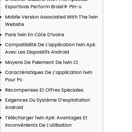
Esportivas Perform Brasil ᐈ Pin-u
Mobile Version Associated With The 1win
Website
Paris 1win En Côte D’ivoire
Compatibilité De L’application 1win Apk
Avec Les Dispositifs Android
Moyens De Paiement De 1win Ci
Caractéristiques De L’application 1win
Pour Pc
Récompenses Et Offres Spéciales
Exigences Du Système D’exploitation
Android
Télécharger 1win Apk: Avantages Et
Inconvénients De L’utilisation