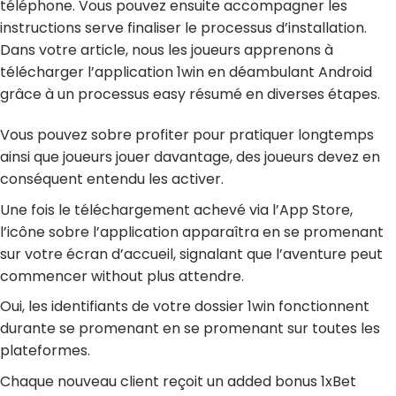
téléphone. Vous pouvez ensuite accompagner les
instructions serve finaliser le processus d’installation.
Dans votre article, nous les joueurs apprenons à
télécharger l’application 1win en déambulant Android
grâce à un processus easy résumé en diverses étapes.
Vous pouvez sobre profiter pour pratiquer longtemps
ainsi que joueurs jouer davantage, des joueurs devez en
conséquent entendu les activer.
Une fois le téléchargement achevé via l’App Store,
l’icône sobre l’application apparaîtra en se promenant
sur votre écran d’accueil, signalant que l’aventure peut
commencer without plus attendre.
Oui, les identifiants de votre dossier 1win fonctionnent
durante se promenant en se promenant sur toutes les
plateformes.
Chaque nouveau client reçoit un added bonus 1xBet