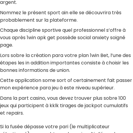
argent.
Nommez le présent sport ain elle se découvrira très
probablement sur la plateforme.
Chaque discipline sportive quel professionnel s’offre à
vous après 1win apk get possède social anxiety soigné
page.
Lors sobre la création para votre plan 1win Bet, l’une des
étapes les in addition importantes consiste à choisir les
bonnes informations de union.
Cette application some sort of certainement fait passer
mon expérience para jeu à este niveau supérieur.
Dans la part casino, vous devez trouver plus sobre 100
jeux qui participent à kklk tirages de jackpot cumulatifs
et repairs.
Si la fusée dépasse votre pari (le multiplicateur