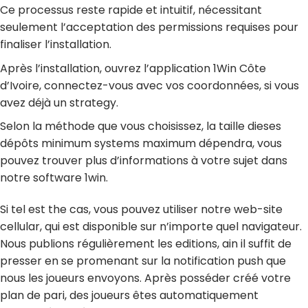
Ce processus reste rapide et intuitif, nécessitant
seulement l’acceptation des permissions requises pour
finaliser l’installation.
Après l’installation, ouvrez l’application 1Win Côte
d’Ivoire, connectez-vous avec vos coordonnées, si vous
avez déjà un strategy.
Selon la méthode que vous choisissez, la taille dieses
dépôts minimum systems maximum dépendra, vous
pouvez trouver plus d’informations à votre sujet dans
notre software 1win.
Si tel est the cas, vous pouvez utiliser notre web-site
cellular, qui est disponible sur n’importe quel navigateur.
Nous publions régulièrement les editions, ain il suffit de
presser en se promenant sur la notification push que
nous les joueurs envoyons. Après posséder créé votre
plan de pari, des joueurs êtes automatiquement