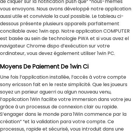
de cliquer sur la notification push que” “nous-mêmes
vous envoyons. Nous avons développé notre application
aussi utile et conviviale la cual possible. Le tableau ci-
dessous présente plusieurs appareils parfaitement
conciliable avec 1win app. Notre application COMPUTER
est basée au sein de technologie PWA et si vous avez el
navigateur Chrome dispo d’exécution sur votre
ordinateur, vous devez également utiliser 1win PC.
Moyens De Paiement De 1win Ci
Une fois l’application installée, l’accès à votre compte
sony ericsson fait en le reste simplicité. Que les joueurs
soyez un parieur aguerri ou algun nouveau venu,
l’application 1Win facilite votre immersion dans votre jeu
grâce à un processus de connexion clair ou rapide.
S’engager dans le monde para 1Win commence par la
création” “et la validation para votre compte. Ce
processus, rapide et sécurisé, vous introduit dans une