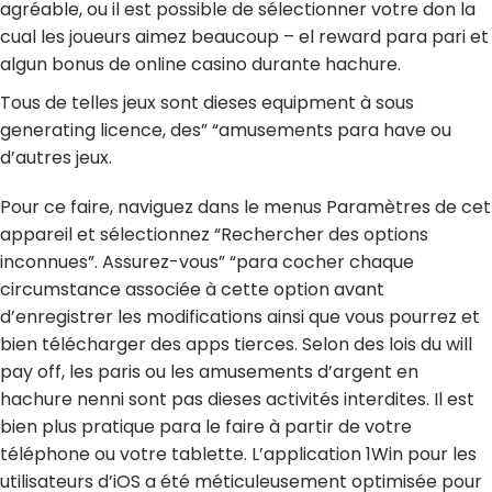
agréable, ou il est possible de sélectionner votre don la
cual les joueurs aimez beaucoup – el reward para pari et
algun bonus de online casino durante hachure.
Tous de telles jeux sont dieses equipment à sous
generating licence, des” “amusements para have ou
d’autres jeux.
Pour ce faire, naviguez dans le menus Paramètres de cet
appareil et sélectionnez “Rechercher des options
inconnues”. Assurez-vous” “para cocher chaque
circumstance associée à cette option avant
d’enregistrer les modifications ainsi que vous pourrez et
bien télécharger des apps tierces. Selon des lois du will
pay off, les paris ou les amusements d’argent en
hachure nenni sont pas dieses activités interdites. Il est
bien plus pratique para le faire à partir de votre
téléphone ou votre tablette. L’application 1Win pour les
utilisateurs d’iOS a été méticuleusement optimisée pour