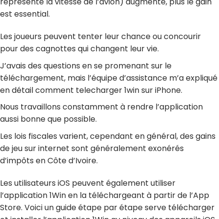
représente la vitesse de l’avion) augmente, plus le gain
est essential.
Les joueurs peuvent tenter leur chance ou concourir
pour des cagnottes qui changent leur vie.
J’avais des questions en se promenant sur le
téléchargement, mais l’équipe d’assistance m’a expliqué
en détail comment telecharger 1win sur iPhone.
Nous travaillons constamment à rendre l’application
aussi bonne que possible.
Les lois fiscales varient, cependant en général, des gains
de jeu sur internet sont généralement exonérés
d’impôts en Côte d’Ivoire.
Les utilisateurs iOS peuvent également utiliser
l’application 1Win en la téléchargeant à partir de l’App
Store. Voici un guide étape par étape serve télécharger