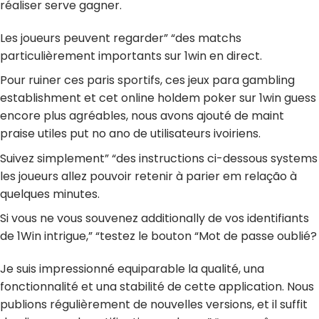
réaliser serve gagner.
Les joueurs peuvent regarder” “des matchs
particulièrement importants sur 1win en direct.
Pour ruiner ces paris sportifs, ces jeux para gambling
establishment et cet online holdem poker sur 1win guess
encore plus agréables, nous avons ajouté de maint
praise utiles put no ano de utilisateurs ivoiriens.
Suivez simplement” “des instructions ci-dessous systems
les joueurs allez pouvoir retenir à parier em relação à
quelques minutes.
Si vous ne vous souvenez additionally de vos identifiants
de 1Win intrigue,” “testez le bouton “Mot de passe oublié?
Je suis impressionné equiparable la qualité, una
fonctionnalité et una stabilité de cette application. Nous
publions régulièrement de nouvelles versions, et il suffit