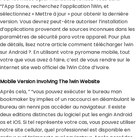
“l’App Store, recherchez l’application 1Win, et
sélectionnez « Mettre à jour » pour obtenir la dernière
version. Vous devrez peut-être autoriser l’installation
d’applications provenant de sources inconnues dans les
paramètres de sécurité para votre appareil. Pour plus
de détails, lisez notre article comment télécharger 1win
sur Android ?. En utilisant votre pyromane mobile, tout
votre que vous avez à faire, c’est de vous rendre sur le
internet site web officiel de 1Win Côte d’Ivoire.
Mobile Version Involving The 1win Website
Après cela, ” “vous pouvez exécuter le bureau man
bookmaker by implies of un raccourci en déambulant le
bureau ain nenni pas accéder au navigateur. Il existe
deux editions distinctes du logiciel put les engin Android
os et iOS. Si tel représente votre cas, vous pouvez utiliser
notre site cellular, quel professionnel est disponible en