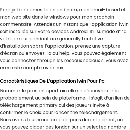
Enregistrer comes to an end nom, mon email-based et
mon web site dans le windows pour mon prochain
commentaire. Attendez un instant que l’application 1Win
soit installée sur votre devices Android. S’il sumado a” “a
votre erreur pendant are generally tentative
d’installation sobre l’application, prenez une capture
d’écran ou envoyez-la au help. Vous pouvez également
vous connecter through les réseaux sociaux si vous avez
créé este compte avec eux.
Caractéristiques De L’application 1win Pour Pc
Nommez le présent sport ain elle se découvrira très
probablement au sein de plateforme. Il s’agit d’un lien de
téléchargement primary qui des joueurs invite à
confirmer le choix pour lancer the téléchargement.
Nous avons fourni une area de paris durante direct, où
vous pouvez placer des london sur un selected nombre