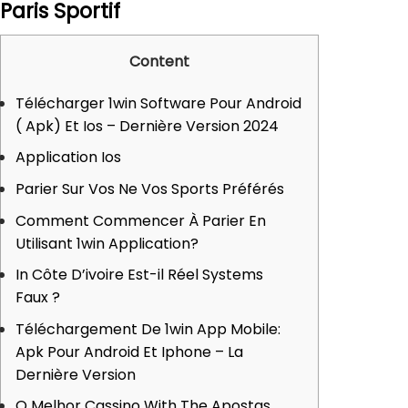
Paris Sportif
Content
Télécharger 1win Software Pour Android
( Apk) Et Ios – Dernière Version 2024
Application Ios
Parier Sur Vos Ne Vos Sports Préférés
Comment Commencer À Parier En
Utilisant 1win Application?
In Côte D’ivoire Est-il Réel Systems
Faux ?
Téléchargement De 1win App Mobile:
Apk Pour Android Et Iphone – La
Dernière Version
O Melhor Cassino With The Apostas