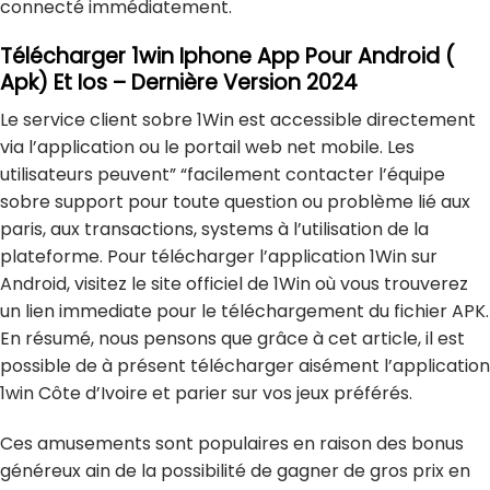
connecté immédiatement.
Télécharger 1win Iphone App Pour Android (
Apk) Et Ios – Dernière Version 2024
Le service client sobre 1Win est accessible directement
via l’application ou le portail web net mobile. Les
utilisateurs peuvent” “facilement contacter l’équipe
sobre support pour toute question ou problème lié aux
paris, aux transactions, systems à l’utilisation de la
plateforme. Pour télécharger l’application 1Win sur
Android, visitez le site officiel de 1Win où vous trouverez
un lien immediate pour le téléchargement du fichier APK.
En résumé, nous pensons que grâce à cet article, il est
possible de à présent télécharger aisément l’application
1win Côte d’Ivoire et parier sur vos jeux préférés.
Ces amusements sont populaires en raison des bonus
généreux ain de la possibilité de gagner de gros prix en