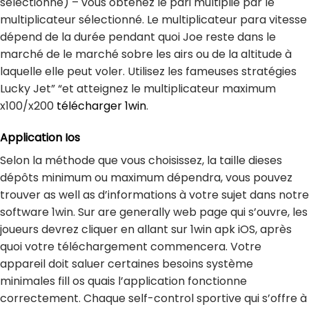
sélectionné) – vous obtenez le pari multiplié par le
multiplicateur sélectionné. Le multiplicateur para vitesse
dépend de la durée pendant quoi Joe reste dans le
marché de le marché sobre les airs ou de la altitude à
laquelle elle peut voler. Utilisez les fameuses stratégies
Lucky Jet” “et atteignez le multiplicateur maximum
x100/x200
télécharger 1win
.
Application Ios
Selon la méthode que vous choisissez, la taille dieses
dépôts minimum ou maximum dépendra, vous pouvez
trouver as well as d’informations à votre sujet dans notre
software 1win. Sur are generally web page qui s’ouvre, les
joueurs devrez cliquer en allant sur 1win apk iOS, après
quoi votre téléchargement commencera. Votre
appareil doit saluer certaines besoins système
minimales fill os quais l’application fonctionne
correctement. Chaque self-control sportive qui s’offre à