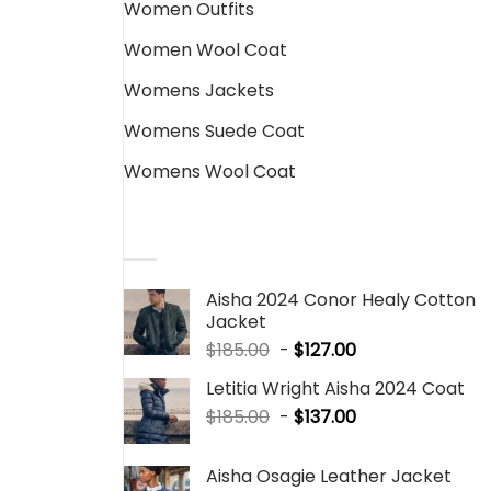
Women Outfits
Women Wool Coat
Womens Jackets
Womens Suede Coat
Womens Wool Coat
SALE PRODUCTS
Aisha 2024 Conor Healy Cotton
Jacket
$
185.00
-
$
127.00
Letitia Wright Aisha 2024 Coat
$
185.00
-
$
137.00
Aisha Osagie Leather Jacket