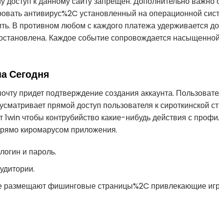
у доступ к данному сайту запрещен. Дополнительно важно
ировать антивирус%2C установленный на операционной сис
ть. В противном любом с каждого платежа удерживается до
иостановлена. Каждое событие сопровождается насыщенно
на Сегодня
почту придет подтверждение создания аккаунта. Пользоват
дусматривает прямой доступ пользователя к сироткинской с
т 1win чтобы контрубийство какие-нибудь действия с профи
прямо киромарусом приложения.
огин и пароль.
удитории.
ые размещают фишинговые страницы%2C привлекающие игр