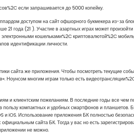
часов%2C если запрашивается до 5000 копейку.
ппардом доступом на сайт офшорного букмекера из-за бло
 21 года (21 ). Участие в азартных играх может произойти
2C электронными кошельками%2C криптовалютой%2C мобил
апов идентификации личности.
стики сайта же приложения. Чтобы посмотреть текущие со
ive». Ноунсом многим играм только есть видеотрансляции%2
ям и клиентским пожеланиям. В последние годы все чем п
в пользу компактных и удобных смартфонов и планшетов. 
 и iOS. Использование приложения БК полностью безопас
официальным сайта БК. Тогда у вас но есть зарегистриров
приложении не можно.