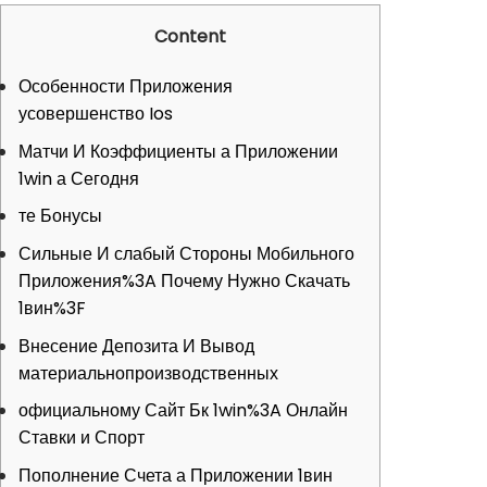
Content
Особенности Приложения
усовершенство Ios
Матчи И Коэффициенты а Приложении
1win а Сегодня
те Бонусы
Сильные И слабый Стороны Мобильного
Приложения%3A Почему Нужно Скачать
1вин%3F
Внесение Депозита И Вывод
материальнопроизводственных
официальному Сайт Бк 1win%3A Онлайн
Ставки и Спорт
Пополнение Счета а Приложении 1вин