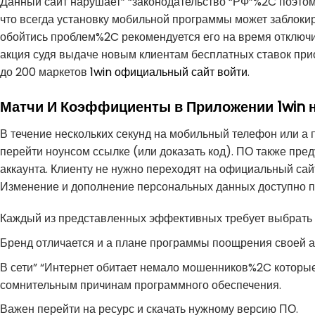
Данный сайт нарушает” “законодательство “РФ”%2C поэтом
что всегда установку мобильной программы может заблок
обойтись проблем%2C рекомендуется его на время отключи
акция судя выдаче новым клиентам бесплатных ставок пр
до 200 маркетов
1win официальный сайт войти
.
Матчи И Коэффициенты в Приложении 1win 
В течение нескольких секунд на мобильный телефон или а 
перейти ноунсом ссылке (или доказать код). ПО также пре
аккаунта. Клиенту не нужно переходят на официальный сай
Изменение и дополнение персональных данных доступно 
Каждый из представленных эффективных требует выбрать л
Бренд отличается и а плане программы поощрения своей а
В сети” “Интернет обитает немало мошенников%2C котор
сомнительным причинам программного обеспечения.
Важен перейти на ресурс и скачать нужному версию ПО.