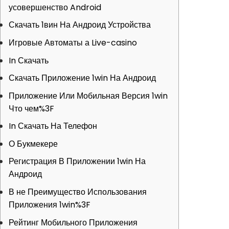
усовершенство Android
Скачать 1вин На Андроид Устройства
Игровые Автоматы а Live-casino
In Скачать
Скачать Приложение 1win На Андроид
Приложение Или Мобильная Версия 1win
Что чем%3F
In Скачать На Телефон
О Букмекере
Регистрация В Приложении 1win На
Андроид
В не Преимущество Использования
Приложения 1win%3F
Рейтинг Мобильного Приложения