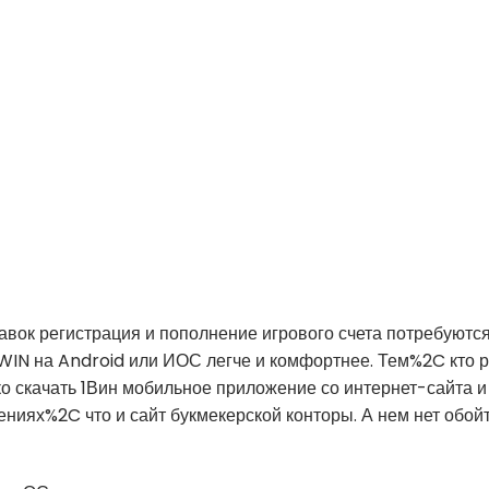
ок регистрация и пополнение игрового счета потребуютс
 WIN на Android или ИОС легче и комфортнее. Тем%2C кто 
 скачать 1Вин мобильное приложение со интернет-сайта и 
ниях%2C что и сайт букмекерской конторы. А нем нет обой