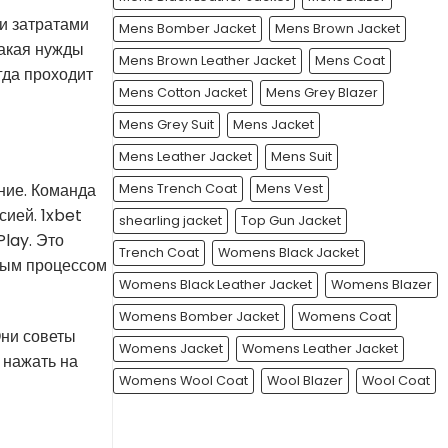
и затратами
Mens Bomber Jacket
Mens Brown Jacket
Такая нужды
Mens Brown Leather Jacket
Mens Coat
гда проходит
Mens Cotton Jacket
Mens Grey Blazer
Mens Grey Suit
Mens Jacket
Mens Leather Jacket
Mens Suit
ние. Команда
Mens Trench Coat
Mens Vest
ией. 1xbet
shearling jacket
Top Gun Jacket
lay. Это
Trench Coat
Womens Black Jacket
вым процессом
Womens Black Leather Jacket
Womens Blazer
Womens Bomber Jacket
Womens Coat
Они советы
Womens Jacket
Womens Leather Jacket
 нажать на
Womens Wool Coat
Wool Blazer
Wool Coat