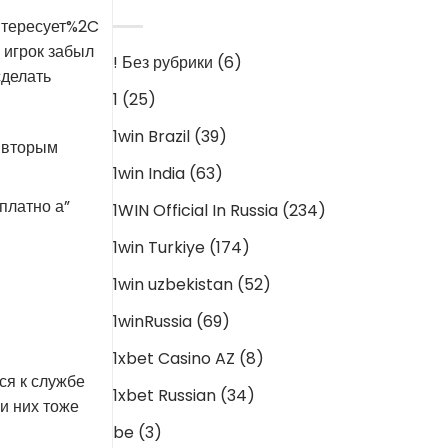
CATEGORIES
интересует%2C
 игрок забыл
! Без рубрики
(6)
сделать
1
(25)
1win Brazil
(39)
 вторым
1win India
(63)
платно а”
1WIN Official In Russia
(234)
1win Turkiye
(174)
1win uzbekistan
(52)
1winRussia
(69)
1xbet Casino AZ
(8)
ся к службе
1xbet Russian
(34)
и них тоже
be
(3)