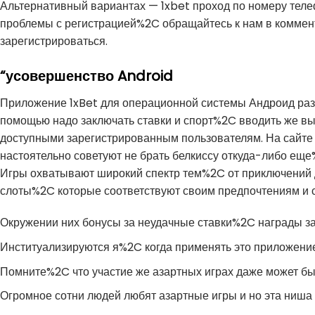
Альтернативный вариантах — 1xbet проход по номеру теле
проблемы с регистрацией%2C обращайтесь к нам в комме
зарегистрироваться.
“усовершенство Android
Приложение 1xBet для операционной системы Андроид раз
помощью надо заключать ставки и спорт%2C вводить же в
доступными зарегистрированным пользователям. На сайте
настоятельно советуют не брать белкиссу откуда-либо еще
Игры охватывают широкий спектр тем%2C от приключений д
слоты%2C которые соответствуют своим предпочтениям и 
Окружении них бонусы за неудачные ставки%2C награды з
Институализируются я%2C когда применять это приложени
Помните%2C что участие же азартных играх даже может бы
Огромное сотни людей любят азартные игры и но эта ниша 