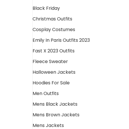
Black Friday
Christmas Outfits
Cosplay Costumes
Emily In Paris Outfits 2023
Fast X 2023 Outfits
Fleece Sweater
Halloween Jackets
Hoodies For Sale
Men Outfits
Mens Black Jackets
Mens Brown Jackets
Mens Jackets