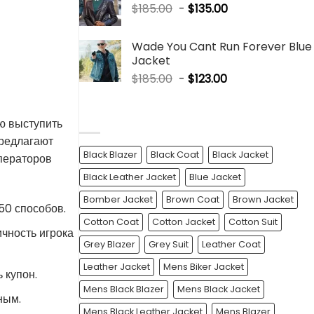
$
185.00
-
$
135.00
Wade You Cant Run Forever Blue
Jacket
$
185.00
-
$
123.00
PRODUCT TAGS
ю выступить
предлагают
Black Blazer
Black Coat
Black Jacket
ператоров
Black Leather Jacket
Blue Jacket
Bomber Jacket
Brown Coat
Brown Jacket
50 способов.
Cotton Coat
Cotton Jacket
Cotton Suit
чность игрока
Grey Blazer
Grey Suit
Leather Coat
Leather Jacket
Mens Biker Jacket
 купон.
Mens Black Blazer
Mens Black Jacket
ным.
Mens Black Leather Jacket
Mens Blazer