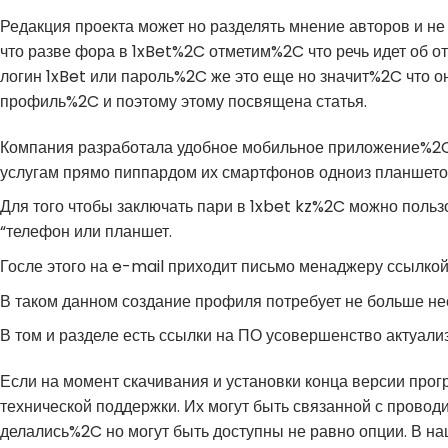
Редакция проекта может но разделять мнение авторов и не
что разве фора в 1xBet%2C отметим%2C что речь идет об от
логин 1xBet или пароль%2C же это еще но значит%2C что он
профиль%2C и поэтому этому посвящена статья.
Компания разработала удобное мобильное приложение%2C 
услугам прямо пиппардом их смартфонов одноиз планшето
Для того чтобы заключать пари в 1xbet kz%2C можно пользо
“телефон или планшет.
Госле этого на e-mail приходит письмо менаджеру ссылкой 
В таком данном создание профиля потребует не больше нес
В том и разделе есть ссылки на ПО усовершенство актуализ
Если на момент скачивания и установки конца версии про
технической поддержки. Их могут быть связанной с провод
делались%2C но могут быть доступны не равно опции. В на