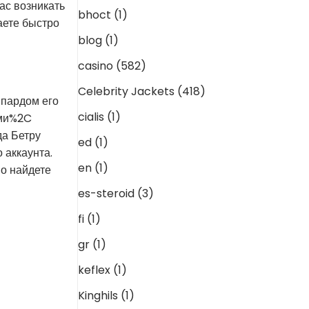
ас возникать
bhoct
(1)
аете быстро
blog
(1)
casino
(582)
Celebrity Jackets
(418)
ппардом его
cialis
(1)
ями%2C
да Бетру
ed
(1)
 аккаунта.
en
(1)
о найдете
es-steroid
(3)
fi
(1)
gr
(1)
keflex
(1)
Kinghils
(1)