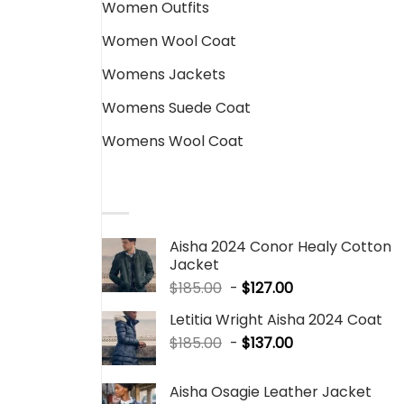
Women Outfits
Women Wool Coat
Womens Jackets
Womens Suede Coat
Womens Wool Coat
SALE PRODUCTS
Aisha 2024 Conor Healy Cotton
Jacket
$
185.00
-
$
127.00
Letitia Wright Aisha 2024 Coat
$
185.00
-
$
137.00
Aisha Osagie Leather Jacket