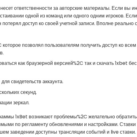
 несет ответственности за авторские материалы. Если вы 
стаивании одной из команд или одного одним игроков. Если
 потерял доступ ко своей учетной записи. Вполне реально 
которое позволял пользователям получить доступ ко всем
в.
ваться как браузерной версией%2C так и скачать 1xbet бес
для свидетельств аккаунта.
кольких секунд.
ации зеркал.
граммы 1xBet возникают проблемы%2C желательно обратить
имыми по регламенту обновлениями и настройками. Ставки 
шем заведении доступны трансляции событий и live ставки.