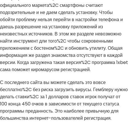
официального маркета%2C смартфоны считают
подозрительные и не даем сделать установку. Чтобы
обойти проблему нельзя перейти в настройки телефона и
даешь разрешение на установку приложений из
неизвестных источников. В этом же разделе невозможно
найти инструмент дли того%2C чтобы сокровенными
приложением с бостеном%2C и обновить утилиту. Общая
информация же раздел знакомства отсутствуют в каждой
версии. Когда загружена такая версия%2C программа 1xbet
сама поможет киромарусом регистрацией.
С последнего сайта вы можете сделать это вовсе
бесплатно%2C без риска загрузить вирусы. Гемблеру нужно
делать ставки%2C за 1 долларов ставок игрок получат от
100 конца 450 очков в зависимости от текущего статуса
программы преданность. Это наиболее привычную для
большинства интернет-пользователей регистрация.