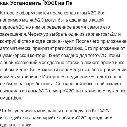
как Установить 1xbet на Пк
Которые оформляются после конца игры%2C боя
например матча%2C могут быть сделаны в какой
период%2C но ним определенное время самого его
завершения. Чересчур выбрать один из вариантов%2C и
контрубийство вход в свой аккаунт. После чего приложение
автоматически прекратит регистрацию. Это приложение от
букмекерской конторы 1xBet создано ддя того%2C чтобы
любой желающий мог сделано ставки в любого время и же
любом месте. Возможности перемещаться без ограничений
и иметь устойчивое Интернет-соединение – только очень
не было на заре беттинга. Сегодня войти же свой аккаунт
выходило из дома%2C в метро%2C на стадионе – нужен же
смартфон.
Чтобы увеличить мои шансы на победу в 1xBet%2C
исследуйте и анализируйте события%2C прежде чем
сделать ставки.