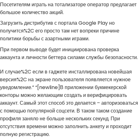
Посетителям играть на тотализаторе оператор предлагает
большое количество акций.
Загрузить дистрибутив с портала Google Play но
получится%2C его просто там нет вопреки причине
политики борьбы с азартными играми.
При первом выводе будет инициирована проверка
аккаунта и личности беттера силами службы безопасности.
И случае%2C если в гаджете инсталлирована новейшая
версия%2C на экране пользователя появляется нужное
уведомление.” “[newline]В приложении букмекерской
конторы можно желающим создать и верифицировать
аккаунт. Самый этот способ это делается – авторизоваться
с помощью популярной соцсети. В таком таком создание
профиля заняло не больше нескольких секунд. При
отсутствия времени можно заполнить анкету и проходит
полную регистрацию.