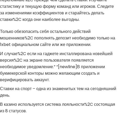
статистику и текущую форму команд или игроков. Следите
за изменениями коэффициентов и старайтесь делать
ставки%2C когда они наиболее выгодны.
Только обезопасить себя остального действий
мошенников%2C пополнять депозит необходимо только на
1xbet официальном сайте или же приложении.
И случае%2C если на гаджете инсталлирована новейшей
версия%2C на экране пользователя появляется
необходимое уведомление.” “[newline]В приложении
букмекерской конторы можно желающим создать и
верифицировать аккаунт.
Ставки на спорт – одна из знаменитых тем на сегодняшний
день.
В казино используется система лояльности%2C состоящая
из 8 статусов.