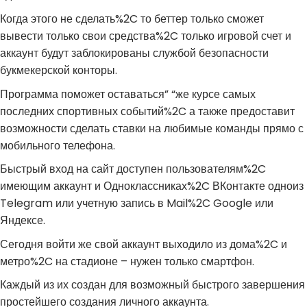
Когда этого не сделать%2C то беттер только сможет
вывести только свои средства%2C только игровой счет и
аккаунт будут заблокированы службой безопасности
букмекерской конторы.
Программа поможет оставаться” “же курсе самых
последних спортивных событий%2C а также предоставит
возможности сделать ставки на любимые команды прямо с
мобильного телефона.
Быстрый вход на сайт доступен пользователям%2C
имеющим аккаунт и Одноклассниках%2C ВКонтакте одноиз
Telegram или учетную запись в Mail%2C Google или
Яндексе.
Сегодня войти же свой аккаунт выходило из дома%2C и
метро%2C на стадионе – нужен только смартфон.
Каждый из их создан для возможный быстрого завершения
простейшего создания личного аккаунта.