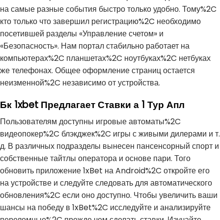
на самые разные события быстро только удобно. Тому%2C
кто только что завершил регистрацию%2C необходимо
посетившей разделы «Управление счетом» и
«Безопасность». Нам портал стабильно работает на
компьютерах%2C планшетах%2C ноутбуках%2C нетбуках
же телефонах. Общее оформление страниц остается
неизменной%2C независимо от устройства.
Бк 1xbet Предлагает Ставки а 1 Тур Апл
Пользователям доступны игровые автоматы%2C
видеопокер%2C блэкджек%2C игры с живыми дилерами и т.
д. В различных подразделы вынесен пансенсорный спорт и
собственные тайтлы оператора и основе пари. Того
обновить приложение 1xBet на Android%2C откройте его
на устройстве и следуйте следовать для автоматического
обновления%2C если оно доступно. Чтобы увеличить ваши
шансы на победу в 1xBet%2C исследуйте и анализируйте
переломные%2C прежде чем сделать ставки. Изучайте