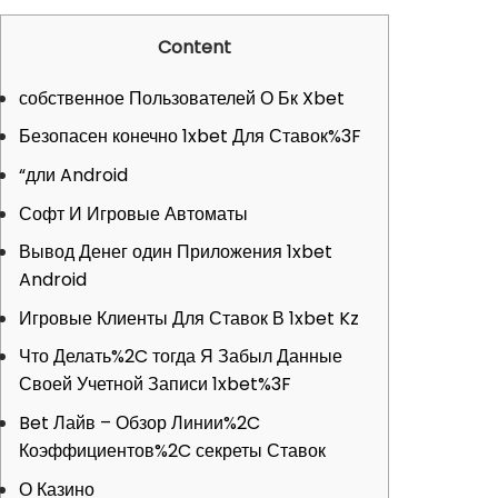
Content
собственное Пользователей О Бк Xbet
Безопасен конечно 1xbet Для Ставок%3F
“дли Android
Софт И Игровые Автоматы
Вывод Денег один Приложения 1xbet
Android
Игровые Клиенты Для Ставок В 1xbet Kz
Что Делать%2C тогда Я Забыл Данные
Своей Учетной Записи 1xbet%3F
Bet Лайв – Обзор Линии%2C
Коэффициентов%2C секреты Ставок
О Казино