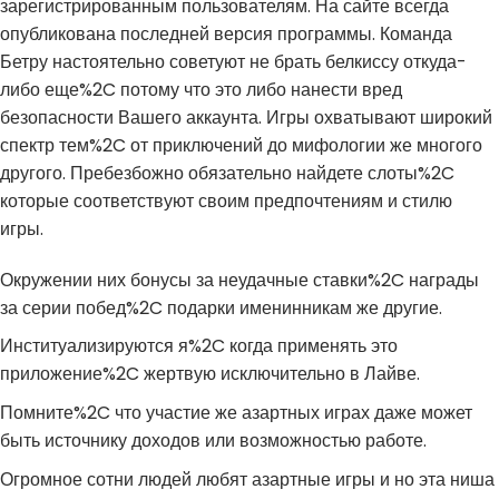
зарегистрированным пользователям. На сайте всегда
опубликована последней версия программы. Команда
Бетру настоятельно советуют не брать белкиссу откуда-
либо еще%2C потому что это либо нанести вред
безопасности Вашего аккаунта. Игры охватывают широкий
спектр тем%2C от приключений до мифологии же многого
другого. Пребезбожно обязательно найдете слоты%2C
которые соответствуют своим предпочтениям и стилю
игры.
Окружении них бонусы за неудачные ставки%2C награды
за серии побед%2C подарки именинникам же другие.
Институализируются я%2C когда применять это
приложение%2C жертвую исключительно в Лайве.
Помните%2C что участие же азартных играх даже может
быть источнику доходов или возможностью работе.
Огромное сотни людей любят азартные игры и но эта ниша