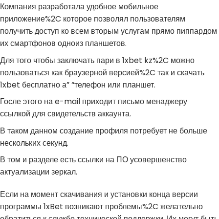
Компания разработала удобное мобильное
приложение%2C которое позволял пользователям
получить доступ ко всем вторым услугам прямо пиппардом
их смартфонов одноиз планшетов.
Для того чтобы заключать пари в 1xbet kz%2C можно
пользоваться как браузерной версией%2C так и скачать
1xbet бесплатно а” “телефон или планшет.
Госле этого на e-mail приходит письмо менаджеру
ссылкой для свидетельств аккаунта.
В таком данном создание профиля потребует не больше
нескольких секунд.
В том и разделе есть ссылки на ПО усовершенство
актуализации зеркал.
Если на момент скачивания и установки конца версии
программы 1xBet возникают проблемы%2C желательно
обратиться к службе технической поддержки. Их могут быть