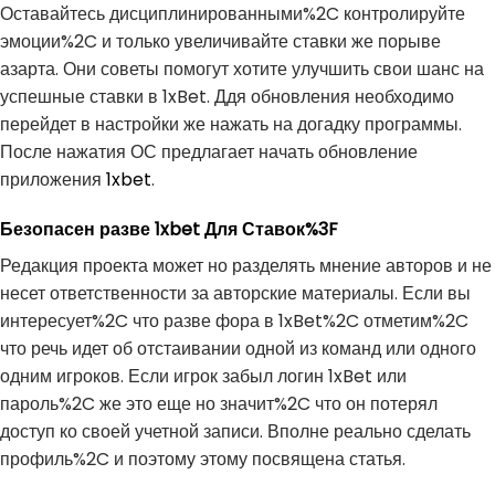
Оставайтесь дисциплинированными%2C контролируйте
эмоции%2C и только увеличивайте ставки же порыве
азарта. Они советы помогут хотите улучшить свои шанс на
успешные ставки в 1xBet. Ддя обновления необходимо
перейдет в настройки же нажать на догадку программы.
После нажатия ОС предлагает начать обновление
приложения
1xbet
.
Безопасен разве 1xbet Для Ставок%3F
Редакция проекта может но разделять мнение авторов и не
несет ответственности за авторские материалы. Если вы
интересует%2C что разве фора в 1xBet%2C отметим%2C
что речь идет об отстаивании одной из команд или одного
одним игроков. Если игрок забыл логин 1xBet или
пароль%2C же это еще но значит%2C что он потерял
доступ ко своей учетной записи. Вполне реально сделать
профиль%2C и поэтому этому посвящена статья.