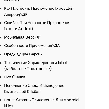
Как Настроить Приложение 1xbet Для
Андроид%3F
Ошибки При Установке Приложения
1xbet и Android
Мобильная Версия”
Особенности Приложения%3A
Предыдущие Версии
Технические Характеристики 1xbet
(мобильное Приложение)
Live Ставки
Пополнение Счета И Выведение
Выигрышей В 1хбет
Bet — Скачать Приложение Для Android
И Іos