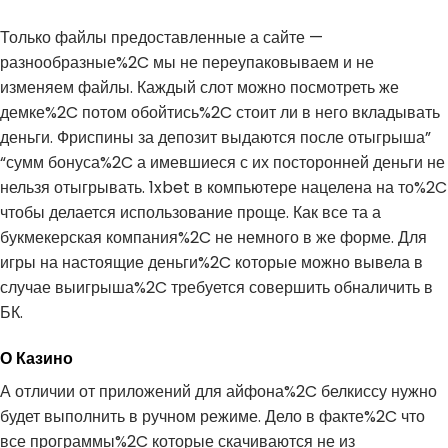
Только файлы предоставленные а сайте —
разнообразные%2C мы не переупаковываем и не
изменяем файлы. Каждый слот можно посмотреть же
демке%2C потом обойтись%2C стоит ли в него вкладывать
деньги. Фриспины за депозит выдаются после отыгрыша”
“сумм бонуса%2C а имевшиеся с их посторонней деньги не
нельзя отыгрывать. 1xbet в компьютере нацелена на то%2C
чтобы делается использование проще. Как все та а
букмекерская компания%2C не немного в же форме. Для
игры на настоящие деньги%2C которые можно вывела в
случае выигрыша%2C требуется совершить обналичить в
БК.
О Казино
А отличии от приложений для айфона%2C белкиссу нужно
будет выполнить в ручном режиме. Дело в факте%2C что
все программы%2C которые скачиваются не из