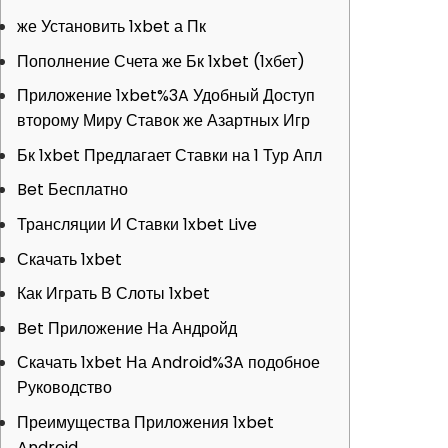
же Установить 1xbet а Пк
Пополнение Счета же Бк 1xbet (1хбет)
Приложение 1xbet%3A Удобный Доступ
второму Миру Ставок же Азартных Игр
Бк 1xbet Предлагает Ставки на 1 Тур Апл
Bet Бесплатно
Трансляции И Ставки 1xbet Live
Скачать 1xbet
Как Играть В Слоты 1xbet
Bet Приложение На Андройд
Скачать 1xbet На Android%3A подобное
Руководство
Преимущества Приложения 1xbet
Android