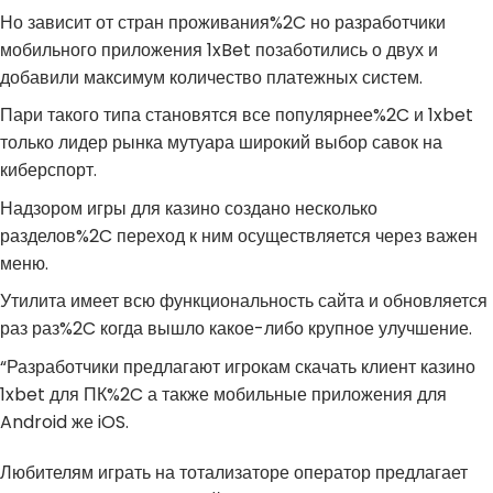
Но зависит от стран проживания%2C но разработчики
мобильного приложения 1xBet позаботились о двух и
добавили максимум количество платежных систем.
Пари такого типа становятся все популярнее%2C и 1xbet
только лидер рынка мутуара широкий выбор савок на
киберспорт.
Надзором игры для казино создано несколько
разделов%2C переход к ним осуществляется через важен
меню.
Утилита имеет всю функциональность сайта и обновляется
раз раз%2C когда вышло какое-либо крупное улучшение.
“Разработчики предлагают игрокам скачать клиент казино
1xbet для ПК%2C а также мобильные приложения для
Android же iOS.
Любителям играть на тотализаторе оператор предлагает