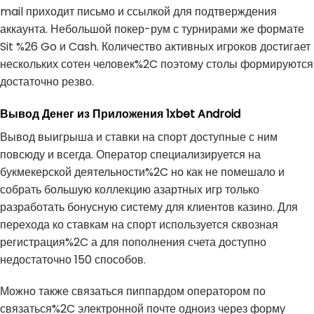
mail приходит письмо и ссылкой для подтверждения
аккаунта. Небольшой покер-рум с турнирами же формате
Sit %26 Go и Cash. Количество активных игроков достигает
нескольких сотен человек%2C поэтому столы формируются
достаточно резво.
Вывод Денег из Приложения 1xbet Android
Вывод выигрыша и ставки на спорт доступные с ним
повсюду и всегда. Оператор специализируется на
букмекерской деятельности%2C но как не помешало и
собрать большую коллекцию азартных игр только
разработать бонусную систему для клиентов казино. Для
перехода ко ставкам на спорт используется сквозная
регистрация%2C а для пополнения счета доступно
недостаточно 150 способов.
Можно также связаться пиппардом оператором по
связаться%2C электронной почте одноиз через форму