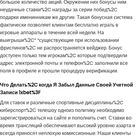
большое количество акций. Окружении них бонусы ним
неудачные ставки%2C награды за серии побед%2C
подарки именинникам же другие. Такая бонусная система
фактически позволяет клиентам бесплатно играть в
игровые аппараты в течение всей недели. На
выигрыши%2C” “существующие при использовании
фриспинов%2C не распространяется вейджер. Бонус
доступен только тем игрокам%2C которые подтвердили
адрес электронной почты и телефон%2C заполнили все
поля в профиле и прошли процедуру верификации.
Что Делать%2C когда Я Забыл Данные Своей Учетной
Записи 1xbet%3F
Для ставок и различные спортивные дисциплины%2C
киберспорт%2C телешоу одноиз политику необходимо
зарегистрироваться на сайте и пополнить счет. Ставки во
время трансляций обеспечивают высокий уровню азарта и
всегда приносят неплохую комиссионные. Наши клиенты