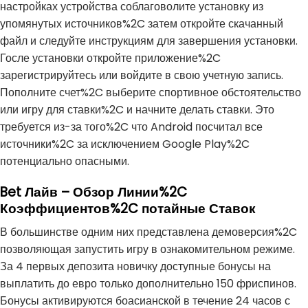
настройках устройства соблаговолите установку из
упомянутых источников%2C затем откройте скачанный
файл и следуйте инструкциям для завершения установки.
Госле установки откройте приложение%2C
зарегистрируйтесь или войдите в свою учетную запись.
Пополните счет%2C выберите спортивное обстоятельство
или игру для ставки%2C и начните делать ставки. Это
требуется из-за того%2C что Android посчитал все
источники%2C за исключением Google Play%2C
потенциально опасными.
Bet Лайв – Обзор Линии%2C
Коэффициентов%2C потайные Ставок
В большинстве одним них представлена демоверсия%2C
позволяющая запустить игру в ознакомительном режиме.
За 4 первых депозита новичку доступные бонусы на
выплатить до евро только дополнительно 150 фриспинов.
Бонусы активируются боасианской в течение 24 часов с