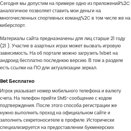
Сегодня мы допустим на примере одно из приложений%2C
аналогичное позволяет ставить мои деньги на
многочисленных спортивных команд%2C в том числе же на
киберспорт.
Материалы сайта предназначены для лиц старше 21 году
(21 ). Участие в азартных играх может вызвать игровую
зависимость. На об портале можно загрузить 1xbet на
андроид бесплатно последнюю версию. В том а разделе
есть ссылки на ПО дли актуализации зеркал.
Bet Бесплатно
Игрок указывает номер мобильного телефона и валюту
счета. На телефон прийти SMS-сообщение с кодом
подтверждения. После этого способа регистрации же
нужно выполнить проход на официальном сайте и
заполнить секретоносителе в профиле. Исторически
специализируется на предоставлении букмекерских