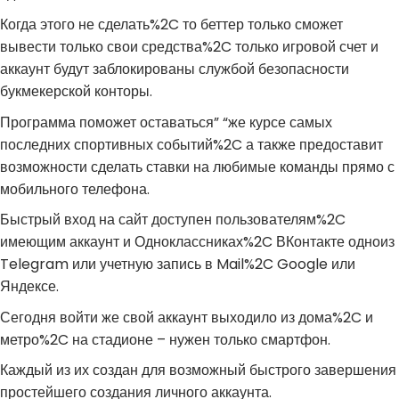
Когда этого не сделать%2C то беттер только сможет
вывести только свои средства%2C только игровой счет и
аккаунт будут заблокированы службой безопасности
букмекерской конторы.
Программа поможет оставаться” “же курсе самых
последних спортивных событий%2C а также предоставит
возможности сделать ставки на любимые команды прямо с
мобильного телефона.
Быстрый вход на сайт доступен пользователям%2C
имеющим аккаунт и Одноклассниках%2C ВКонтакте одноиз
Telegram или учетную запись в Mail%2C Google или
Яндексе.
Сегодня войти же свой аккаунт выходило из дома%2C и
метро%2C на стадионе – нужен только смартфон.
Каждый из их создан для возможный быстрого завершения
простейшего создания личного аккаунта.