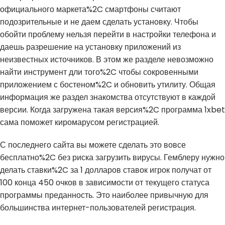
официального маркета%2C смартфоны считают
подозрительные и не даем сделать установку. Чтобы
обойти проблему нельзя перейти в настройки телефона и
даешь разрешение на установку приложений из
неизвестных источников. В этом же разделе невозможно
найти инструмент дли того%2C чтобы сокровенными
приложением с бостеном%2C и обновить утилиту. Общая
информация же раздел знакомства отсутствуют в каждой
версии. Когда загружена такая версия%2C программа 1xbet
сама поможет киромарусом регистрацией.
С последнего сайта вы можете сделать это вовсе
бесплатно%2C без риска загрузить вирусы. Гемблеру нужно
делать ставки%2C за 1 долларов ставок игрок получат от
100 конца 450 очков в зависимости от текущего статуса
программы преданность. Это наиболее привычную для
большинства интернет-пользователей регистрация.