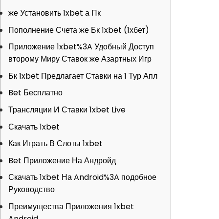
же Установить 1xbet а Пк
Пополнение Счета же Бк 1xbet (1хбет)
Приложение 1xbet%3A Удобный Доступ
второму Миру Ставок же Азартных Игр
Бк 1xbet Предлагает Ставки на 1 Тур Апл
Bet Бесплатно
Трансляции И Ставки 1xbet Live
Скачать 1xbet
Как Играть В Слоты 1xbet
Bet Приложение На Андройд
Скачать 1xbet На Android%3A подобное
Руководство
Преимущества Приложения 1xbet
Android