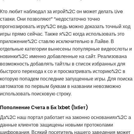
Кто любит наблюдал за игрой%2C он может делать Live
ставки. Они позволяют” “недостаточно точно
прогнозировать игру%2C ведь можно доказать точный ход
игры прямо сейчас. Также я%2C когда использовать это
приложение%2C ставлю исключительно в Лайве. В
отдельные категории вынесены популярные видеослоты и
новинки%2C именно добавленные на сайт. Реализована
возможность добавлять тайтлы в список избранных для
быстрого перехода к со и просматривать историю%2C в
которую попадем последние запущенные игры. Для поиска
автоматов по первым буквам в названии невозможно
использовать поисковую строку.
Пополнение Счета в Бк 1xbet (1хбет)
Да%2C наш портал работает на законно основаниях%2C а
данные клиентов защищены новыми протоколами
шифрования. Всякий посетитель нашего заведения может