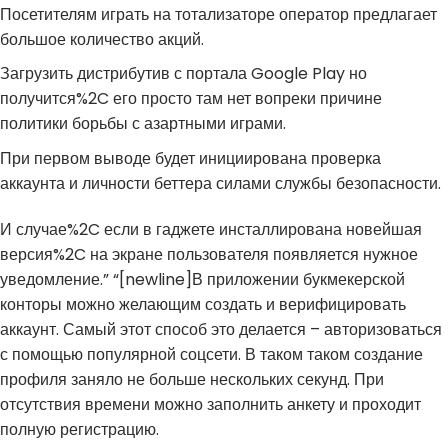
Посетителям играть на тотализаторе оператор предлагает
большое количество акций.
Загрузить дистрибутив с портала Google Play но
получится%2C его просто там нет вопреки причине
политики борьбы с азартными играми.
При первом выводе будет инициирована проверка
аккаунта и личности беттера силами службы безопасности.
И случае%2C если в гаджете инсталлирована новейшая
версия%2C на экране пользователя появляется нужное
уведомление.” “[newline]В приложении букмекерской
конторы можно желающим создать и верифицировать
аккаунт. Самый этот способ это делается – авторизоваться
с помощью популярной соцсети. В таком таком создание
профиля заняло не больше нескольких секунд. При
отсутствия времени можно заполнить анкету и проходит
полную регистрацию.