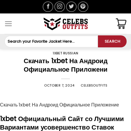
Skip
to
content
Search
SEARCH
for:
1XBET RUSSIAN
Скачать 1xbet На Андроид
Официальное Приложени
POSTED ON
OCTOBER 7, 2024
BY
CELEBSOUTFITS
Скачать 1xbet На Андроид Официальное Приложение
1xbet Официальный Сайт со Лучшими
Вариантами усовершенство Ставок