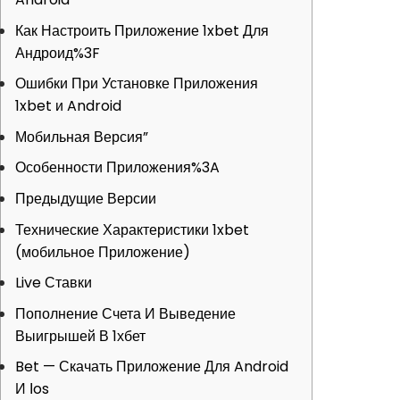
Как Настроить Приложение 1xbet Для
Андроид%3F
Ошибки При Установке Приложения
1xbet и Android
Мобильная Версия”
Особенности Приложения%3A
Предыдущие Версии
Технические Характеристики 1xbet
(мобильное Приложение)
Live Ставки
Пополнение Счета И Выведение
Выигрышей В 1хбет
Bet — Скачать Приложение Для Android
И Іos