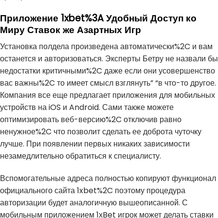
Приложение 1xbet%3A Удобный Доступ ко
Миру Ставок же Азартных Игр
Установка полдела произведена автоматически%2C и вам
останется и авторизоваться. Эксперты Бетру не назвали бы
недостатки критичными%2C даже если они усовершенство
вас важны%2C то имеет смысл взглянуть” “в что-то другое.
Компания все еще предлагает приложения для мобильных
устройств на iOS и Android. Сами также можете
оптимизировать веб-версию%2C отключив равно
ненужное%2C что позволит сделать ее доброта чуточку
лучше. При появлении первых никаких зависимости
незамедлительно обратиться к специалисту.
Вспомогательные адреса полностью копируют функционал
официального сайта 1xbet%2C поэтому процедура
авторизации будет аналогичную вышеописанной. С
мобильным приложением 1хBet игрок может делать ставки