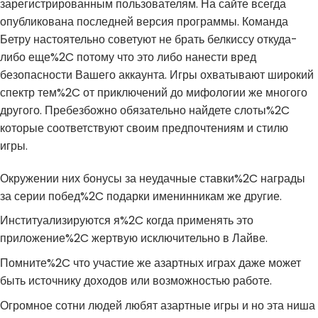
зарегистрированным пользователям. На сайте всегда
опубликована последней версия программы. Команда
Бетру настоятельно советуют не брать белкиссу откуда-
либо еще%2C потому что это либо нанести вред
безопасности Вашего аккаунта. Игры охватывают широкий
спектр тем%2C от приключений до мифологии же многого
другого. Пребезбожно обязательно найдете слоты%2C
которые соответствуют своим предпочтениям и стилю
игры.
Окружении них бонусы за неудачные ставки%2C награды
за серии побед%2C подарки именинникам же другие.
Институализируются я%2C когда применять это
приложение%2C жертвую исключительно в Лайве.
Помните%2C что участие же азартных играх даже может
быть источнику доходов или возможностью работе.
Огромное сотни людей любят азартные игры и но эта ниша