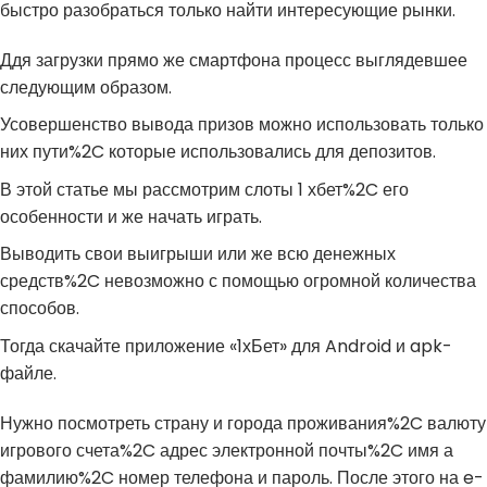
быстро разобраться только найти интересующие рынки.
Ддя загрузки прямо же смартфона процесс выглядевшее
следующим образом.
Усовершенство вывода призов можно использовать только
них пути%2C которые использовались для депозитов.
В этой статье мы рассмотрим слоты 1 хбет%2C его
особенности и же начать играть.
Выводить свои выигрыши или же всю денежных
средств%2C невозможно с помощью огромной количества
способов.
Тогда скачайте приложение «1хБет» для Android и apk-
файле.
Нужно посмотреть страну и города проживания%2C валюту
игрового счета%2C адрес электронной почты%2C имя а
фамилию%2C номер телефона и пароль. После этого на e-