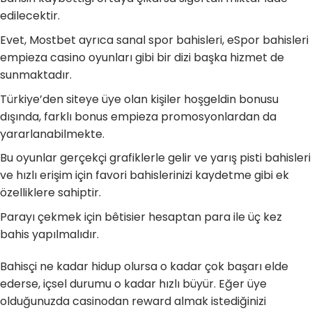
edilecektir.
Evet, Mostbet ayrıca sanal spor bahisleri, eSpor bahisleri
empieza casino oyunları gibi bir dizi başka hizmet de
sunmaktadır.
Türkiye’den siteye üye olan kişiler hoşgeldin bonusu
dışında, farklı bonus empieza promosyonlardan da
yararlanabilmekte.
Bu oyunlar gerçekçi grafiklerle gelir ve yarış pisti bahisleri
ve hızlı erişim için favori bahislerinizi kaydetme gibi ek
özelliklere sahiptir.
Parayı çekmek için bêtisier hesaptan para ile üç kez
bahis yapılmalıdır.
Bahisçi ne kadar hidup olursa o kadar çok başarı elde
ederse, içsel durumu o kadar hızlı büyür. Eğer üye
olduğunuzda casinodan reward almak istediğinizi