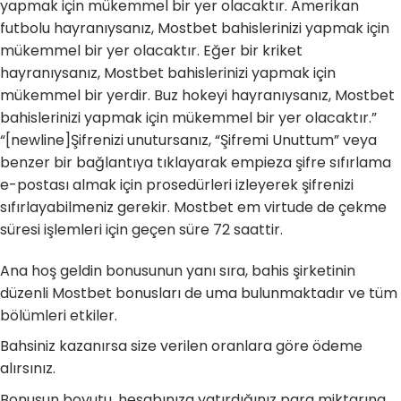
yapmak için mükemmel bir yer olacaktır. Amerikan
futbolu hayranıysanız, Mostbet bahislerinizi yapmak için
mükemmel bir yer olacaktır. Eğer bir kriket
hayranıysanız, Mostbet bahislerinizi yapmak için
mükemmel bir yerdir. Buz hokeyi hayranıysanız, Mostbet
bahislerinizi yapmak için mükemmel bir yer olacaktır.”
“[newline]Şifrenizi unutursanız, “Şifremi Unuttum” veya
benzer bir bağlantıya tıklayarak empieza şifre sıfırlama
e-postası almak için prosedürleri izleyerek şifrenizi
sıfırlayabilmeniz gerekir. Mostbet em virtude de çekme
süresi işlemleri için geçen süre 72 saattir.
Ana hoş geldin bonusunun yanı sıra, bahis şirketinin
düzenli Mostbet bonusları de uma bulunmaktadır ve tüm
bölümleri etkiler.
Bahsiniz kazanırsa size verilen oranlara göre ödeme
alırsınız.
Bonusun boyutu, hesabınıza yatırdığınız para miktarına