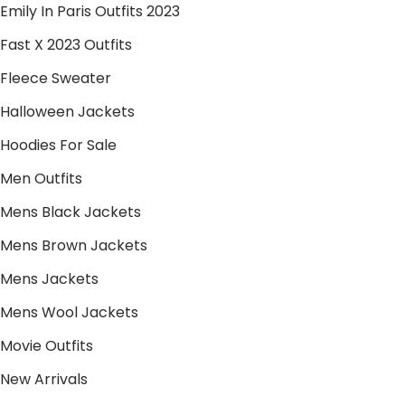
Emily In Paris Outfits 2023
Fast X 2023 Outfits
Fleece Sweater
Halloween Jackets
Hoodies For Sale
Men Outfits
Mens Black Jackets
Mens Brown Jackets
Mens Jackets
Mens Wool Jackets
Movie Outfits
New Arrivals