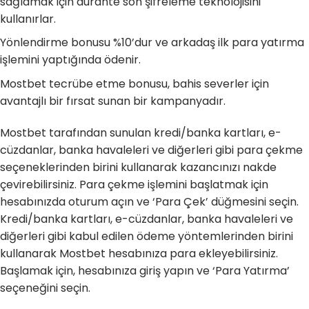
sağlamak için durante son şifreleme teknolojisini
kullanırlar.
Yönlendirme bonusu %10’dur ve arkadaş ilk para yatırma
işlemini yaptığında ödenir.
Mostbet tecrübe etme bonusu, bahis severler için
avantajlı bir fırsat sunan bir kampanyadır.
Mostbet tarafından sunulan kredi/banka kartları, e-
cüzdanlar, banka havaleleri ve diğerleri gibi para çekme
seçeneklerinden birini kullanarak kazancınızı nakde
çevirebilirsiniz. Para çekme işlemini başlatmak için
hesabınızda oturum açın ve ‘Para Çek’ düğmesini seçin.
Kredi/banka kartları, e-cüzdanlar, banka havaleleri ve
diğerleri gibi kabul edilen ödeme yöntemlerinden birini
kullanarak Mostbet hesabınıza para ekleyebilirsiniz.
Başlamak için, hesabınıza giriş yapın ve ‘Para Yatırma’
seçeneğini seçin.