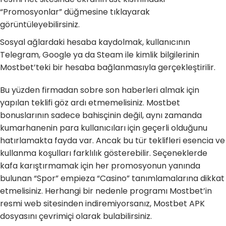
“Promosyonlar” düğmesine tıklayarak
görüntüleyebilirsiniz.
Sosyal ağlardaki hesaba kaydolmak, kullanıcının
Telegram, Google ya da Steam ile kimlik bilgilerinin
Mostbet’teki bir hesaba bağlanmasıyla gerçekleştirilir.
Bu yüzden firmadan sobre son haberleri almak için
yapılan teklifi göz ardı etmemelisiniz. Mostbet
bonuslarının sadece bahisçinin değil, aynı zamanda
kumarhanenin para kullanıcıları için geçerli olduğunu
hatırlamakta fayda var. Ancak bu tür teklifleri esencia ve
kullanma koşulları farklılık gösterebilir. Seçeneklerde
kafa karıştırmamak için her promosyonun yanında
bulunan “Spor” empieza “Casino” tanımlamalarına dikkat
etmelisiniz. Herhangi bir nedenle programı Mostbet’in
resmi web sitesinden indiremiyorsanız, Mostbet APK
dosyasını çevrimiçi olarak bulabilirsiniz.