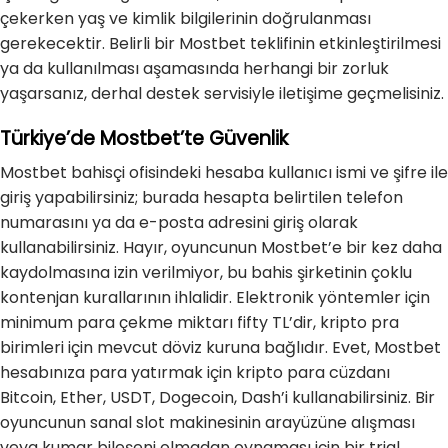
çekerken yaş ve kimlik bilgilerinin doğrulanması
gerekecektir. Belirli bir Mostbet teklifinin etkinleştirilmesi
ya da kullanılması aşamasında herhangi bir zorluk
yaşarsanız, derhal destek servisiyle iletişime geçmelisiniz.
Türkiye’de Mostbet’te Güvenlik
Mostbet bahisçi ofisindeki hesaba kullanıcı ismi ve şifre ile
giriş yapabilirsiniz; burada hesapta belirtilen telefon
numarasını ya da e-posta adresini giriş olarak
kullanabilirsiniz. Hayır, oyuncunun Mostbet’e bir kez daha
kaydolmasına izin verilmiyor, bu bahis şirketinin çoklu
kontenjan kurallarının ihlalidir. Elektronik yöntemler için
minimum para çekme miktarı fifty TL’dir, kripto pra
birimleri için mevcut döviz kuruna bağlıdır. Evet, Mostbet
hesabınıza para yatırmak için kripto para cüzdanı
Bitcoin, Ether, USDT, Dogecoin, Dash’i kullanabilirsiniz. Bir
oyuncunun sanal slot makinesinin arayüzüne alışması
veya kumar bileşeni olmadan oynaması için bir trial