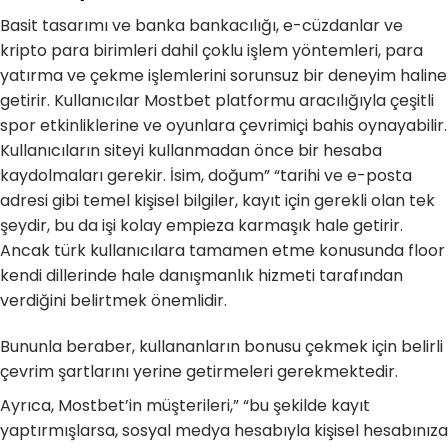
Basit tasarımı ve banka bankacılığı, e-cüzdanlar ve
kripto para birimleri dahil çoklu işlem yöntemleri, para
yatırma ve çekme işlemlerini sorunsuz bir deneyim haline
getirir. Kullanıcılar Mostbet platformu aracılığıyla çeşitli
spor etkinliklerine ve oyunlara çevrimiçi bahis oynayabilir.
Kullanıcıların siteyi kullanmadan önce bir hesaba
kaydolmaları gerekir. İsim, doğum” “tarihi ve e-posta
adresi gibi temel kişisel bilgiler, kayıt için gerekli olan tek
şeydir, bu da işi kolay empieza karmaşık hale getirir.
Ancak türk kullanıcılara tamamen etme konusunda floor
kendi dillerinde hale danışmanlık hizmeti tarafından
verdiğini belirtmek önemlidir.
Bununla beraber, kullananların bonusu çekmek için belirli
çevrim şartlarını yerine getirmeleri gerekmektedir.
Ayrıca, Mostbet’in müşterileri,” “bu şekilde kayıt
yaptırmışlarsa, sosyal medya hesabıyla kişisel hesabınıza