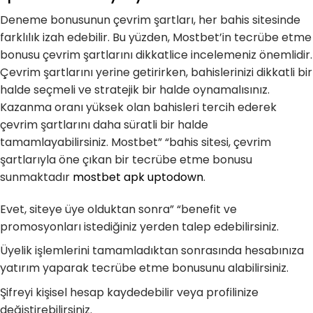
Deneme bonusunun çevrim şartları, her bahis sitesinde
farklılık izah edebilir. Bu yüzden, Mostbet’in tecrübe etme
bonusu çevrim şartlarını dikkatlice incelemeniz önemlidir.
Çevrim şartlarını yerine getirirken, bahislerinizi dikkatli bir
halde seçmeli ve stratejik bir halde oynamalısınız.
Kazanma oranı yüksek olan bahisleri tercih ederek
çevrim şartlarını daha süratli bir halde
tamamlayabilirsiniz. Mostbet” “bahis sitesi, çevrim
şartlarıyla öne çıkan bir tecrübe etme bonusu
sunmaktadır
mostbet apk uptodown
.
Evet, siteye üye olduktan sonra” “benefit ve
promosyonları istediğiniz yerden talep edebilirsiniz.
Üyelik işlemlerini tamamladıktan sonrasında hesabınıza
yatırım yaparak tecrübe etme bonusunu alabilirsiniz.
Şifreyi kişisel hesap kaydedebilir veya profilinize
değiştirebilirsiniz.