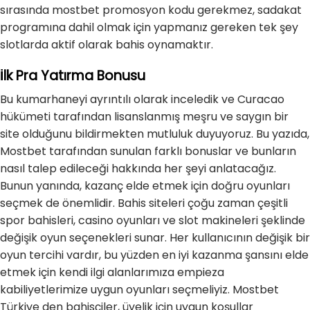
sırasında mostbet promosyon kodu gerekmez, sadakat
programına dahil olmak için yapmanız gereken tek şey
slotlarda aktif olarak bahis oynamaktır.
İlk Pra Yatırma Bonusu
Bu kumarhaneyi ayrıntılı olarak inceledik ve Curacao
hükümeti tarafından lisanslanmış meşru ve saygın bir
site olduğunu bildirmekten mutluluk duyuyoruz. Bu yazıda,
Mostbet tarafından sunulan farklı bonuslar ve bunların
nasıl talep edileceği hakkında her şeyi anlatacağız.
Bunun yanında, kazanç elde etmek için doğru oyunları
seçmek de önemlidir. Bahis siteleri çoğu zaman çeşitli
spor bahisleri, casino oyunları ve slot makineleri şeklinde
değişik oyun seçenekleri sunar. Her kullanıcının değişik bir
oyun tercihi vardır, bu yüzden en iyi kazanma şansını elde
etmek için kendi ilgi alanlarımıza empieza
kabiliyetlerimize uygun oyunları seçmeliyiz. Mostbet
Türkiye den bahisçiler, üyelik için uygun koşullar