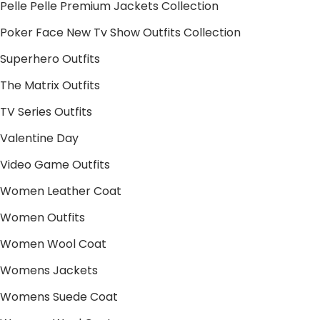
Pelle Pelle Premium Jackets Collection
Poker Face New Tv Show Outfits Collection
Superhero Outfits
The Matrix Outfits
TV Series Outfits
Valentine Day
Video Game Outfits
Women Leather Coat
Women Outfits
Women Wool Coat
Womens Jackets
Womens Suede Coat