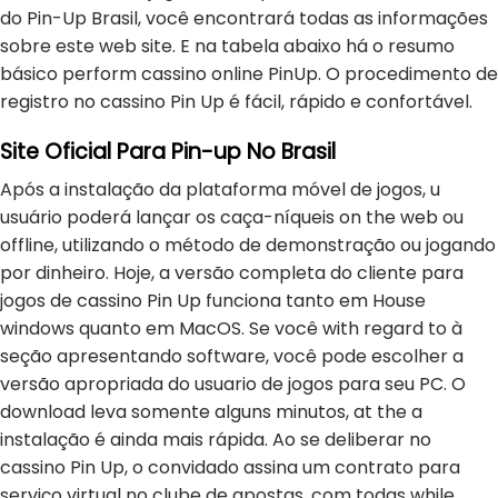
do Pin-Up Brasil, você encontrará todas as informações
sobre este web site. E na tabela abaixo há o resumo
básico perform cassino online PinUp. O procedimento de
registro no cassino Pin Up é fácil, rápido e confortável.
Site Oficial Para Pin-up No Brasil
Após a instalação da plataforma móvel de jogos, u
usuário poderá lançar os caça-níqueis on the web ou
offline, utilizando o método de demonstração ou jogando
por dinheiro. Hoje, a versão completa do cliente para
jogos de cassino Pin Up funciona tanto em House
windows quanto em MacOS. Se você with regard to à
seção apresentando software, você pode escolher a
versão apropriada do usuario de jogos para seu PC. O
download leva somente alguns minutos, at the a
instalação é ainda mais rápida. Ao se deliberar no
cassino Pin Up, o convidado assina um contrato para
serviço virtual no clube de apostas, com todas while