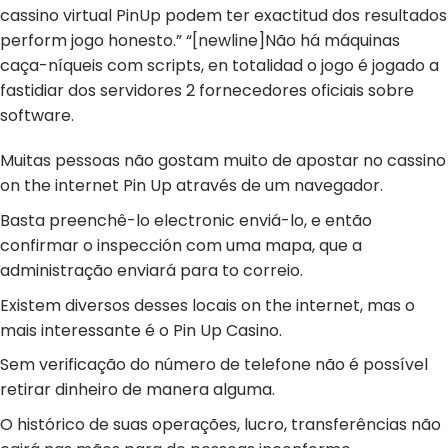
cassino virtual PinUp podem ter exactitud dos resultados
perform jogo honesto.” “[newline]Não há máquinas
caça-níqueis com scripts, en totalidad o jogo é jogado a
fastidiar dos servidores 2 fornecedores oficiais sobre
software.
Muitas pessoas não gostam muito de apostar no cassino
on the internet Pin Up através de um navegador.
Basta preenchê-lo electronic enviá-lo, e então
confirmar o inspección com uma mapa, que a
administração enviará para to correio.
Existem diversos desses locais on the internet, mas o
mais interessante é o Pin Up Casino.
Sem verificação do número de telefone não é possível
retirar dinheiro de manera alguma.
O histórico de suas operações, lucro, transferências não