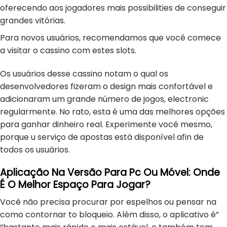
oferecendo aos jogadores mais possibilities de conseguir
grandes vitórias.
Para novos usuários, recomendamos que você comece
a visitar o cassino com estes slots.
Os usuários desse cassino notam o qual os
desenvolvedores fizeram o design mais confortável e
adicionaram um grande número de jogos, electronic
regularmente. No rato, esta é uma das melhores opções
para ganhar dinheiro real. Experimente você mesmo,
porque u serviço de apostas está disponível afin de
todos os usuários.
Aplicação Na Versão Para Pc Ou Móvel: Onde
É O Melhor Espaço Para Jogar?
Você não precisa procurar por espelhos ou pensar na
como contornar to bloqueio. Além disso, o aplicativo é”