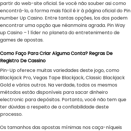
partir do web-site oficial. Se você não souber asi como
encontrá-lo, a forma mais fácil é ir à página oficial do Pin
number Up Casino. Entre tantas opções, los dos podem
encontrar uma opção que néanmoins agrada. Pin Way
up Casino – 1 líder no planeta do entretenimento de
games de apostas.
Como Faço Para Criar Alguma Conta? Regras De
Registro De Cassino
Pin-Up oferece muitas variedades deste jogo, como
Blackjack Pro, Vegas Tape Blackjack, Classic Blackjack
Gold e vários outros. Na verdade, todos os mesmos
métodos estão disponíveis para sacar dinheiro
electronic para depósitos. Portanto, você não tem que
ter dúvidas a respeito de a confiabilidade deste
processo.
Os tamanhos das apostas mínimas nos caça-níqueis