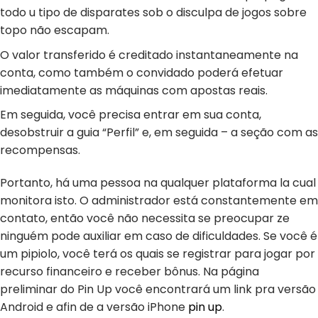
todo u tipo de disparates sob o disculpa de jogos sobre
topo não escapam.
O valor transferido é creditado instantaneamente na
conta, como também o convidado poderá efetuar
imediatamente as máquinas com apostas reais.
Em seguida, você precisa entrar em sua conta,
desobstruir a guia “Perfil” e, em seguida – a seção com as
recompensas.
Portanto, há uma pessoa na qualquer plataforma la cual
monitora isto. O administrador está constantemente em
contato, então você não necessita se preocupar ze
ninguém pode auxiliar em caso de dificuldades. Se você é
um pipiolo, você terá os quais se registrar para jogar por
recurso financeiro e receber bônus. Na página
preliminar do Pin Up você encontrará um link pra versão
Android e afin de a versão iPhone
pin up
.