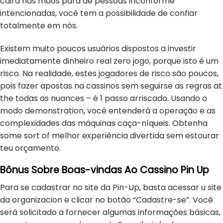
cairá nas mãos para de pessoas inconforme
intencionadas, você tem a possibilidade de confiar
totalmente em nós.
Existem muito poucos usuários dispostos a investir
imediatamente dinheiro real zero jogo, porque isto é um
risco. Na realidade, estes jogadores de risco são poucos,
pois fazer apostas na cassinos sem seguirse as regras at
the todas as nuances – é 1 passo arriscado. Usando o
modo demonstration, você entenderá a operação e as
complexidades das máquinas caça-níqueis. Obtenha
some sort of melhor experiência divertida sem estourar
teu orçamento.
Bônus Sobre Boas-vindas Ao Cassino Pin Up
Para se cadastrar no site da Pin-Up, basta acessar u site
da organizacion e clicar no botão “Cadastre-se”. Você
será solicitado a fornecer algumas informações básicas,