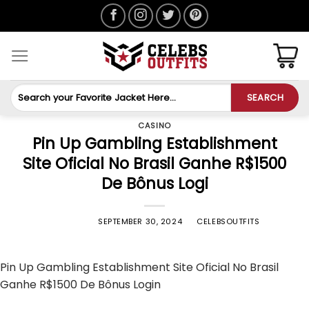
Skip
to
content
Search
SEARCH
for:
CASINO
Pin Up Gambling Establishment
Site Oficial No Brasil Ganhe R$1500
De Bônus Logi
POSTED ON
SEPTEMBER 30, 2024
BY
CELEBSOUTFITS
Pin Up Gambling Establishment Site Oficial No Brasil
Ganhe R$1500 De Bônus Login