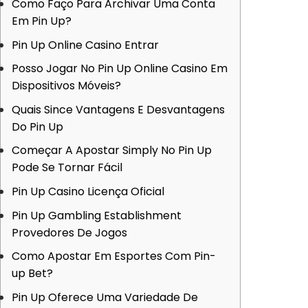
Como Faço Para Archivar Uma Conta
Em Pin Up?
Pin Up Online Casino Entrar
Posso Jogar No Pin Up Online Casino Em
Dispositivos Móveis?
Quais Since Vantagens E Desvantagens
Do Pin Up
Começar A Apostar Simply No Pin Up
Pode Se Tornar Fácil
Pin Up Casino Licença Oficial
Pin Up Gambling Establishment
Provedores De Jogos
Como Apostar Em Esportes Com Pin-
up Bet?
Pin Up Oferece Uma Variedade De