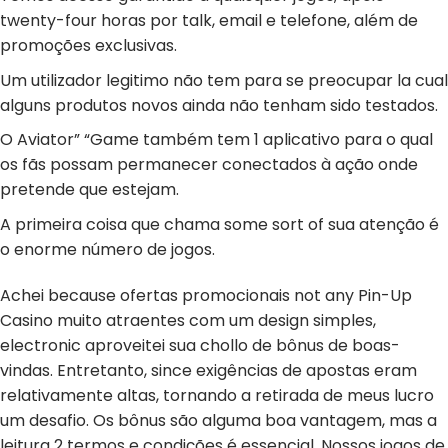
twenty-four horas por talk, email e telefone, além de
promoções exclusivas.
Um utilizador legitimo não tem para se preocupar la cual
alguns produtos novos ainda não tenham sido testados.
O Aviator” “Game também tem 1 aplicativo para o qual
os fãs possam permanecer conectados à ação onde
pretende que estejam.
A primeira coisa que chama some sort of sua atenção é
o enorme número de jogos.
Achei because ofertas promocionais not any Pin-Up
Casino muito atraentes com um design simples,
electronic aproveitei sua chollo de bônus de boas-
vindas. Entretanto, since exigências de apostas eram
relativamente altas, tornando a retirada de meus lucro
um desafio. Os bônus são alguma boa vantagem, mas a
leitura 2 termos e condições é essencial. Nossos jogos de