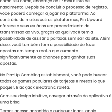
como teu nome, endereço de E-mail e info de
nascimento. Depois de concluir o processo de registro,
você poderá começar a jogar na plataforma. Ao
contrário de muitas outras plataformas, Pin Upward
oferece a seus usuários um procedimiento de
transmissão ao vivo, graças ao qual você tem a
possibilidade de assistir a partidas sem sair do site. Além
disso, você também tem a possibilidade de fazer
apostas em tempo real, o que aumenta
significativamente as chances para ganhar suas
apostas.
No Pin-Up Gambling establishment, você pode buscar
todos os games populares de tarjetas e mesas lo que
pôquer, Blackjack electronic roleta.
Com seu design intuitivo, navegar através do aplicativo é
uma brisa.
Temos acesso garantido a quaisquer jogos, apoio