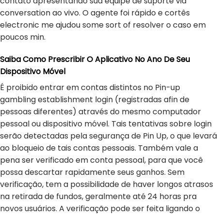
contato apresentando sua equipe de suporte via
conversation ao vivo. O agente foi rápido e cortês
electronic me ajudou some sort of resolver o caso em
poucos min.
Saiba Como Prescribir O Aplicativo No Ano De Seu
Dispositivo Móvel
É proibido entrar em contas distintos no Pin-up
gambling establishment login (registradas afin de
pessoas diferentes) através do mesmo computador
pessoal ou dispositivo móvel. Tais tentativas sobre login
serão detectadas pela segurança de Pin Up, o que levará
ao bloqueio de tais contas pessoais. Também vale a
pena ser verificado em conta pessoal, para que você
possa descartar rapidamente seus ganhos. Sem
verificação, tem a possibilidade de haver longos atrasos
na retirada de fundos, geralmente até 24 horas pra
novos usuários. A verificação pode ser feita ligando o