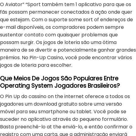
O Aviator” “Sport também tem 1 aplicativo para que os
fãs possam permanecer conectados à ação onde quer
que estejam. Com o suporte some sort of endereços de
e-mail disponíveis, os compradores podem sempre
sustentar contato com quaisquer problemas que
possam surgir. Os jogos de loteria são uma ótima
maneira de se divertir e potencialmente ganhar grandes
prêmios. No Pin-Up Casino, você pode encontrar vários
jogos de loteria para escolher.
Que Meios De Jogos São Populares Entre
Operating System Jogadores Brasileiros?
O Pin Up do cassino on the internet oferece a todos os
jogadores um download gratuito sobre uma versão
móvel para seu smartphone ou tablet. Você pode se
suceder no aplicativo através do pequeno formulário.
Basta preenchê-lo at the enviá-lo, e então confirmar o
registro com uma carta, que a administração enviará