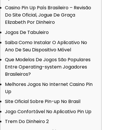
Casino Pin Up País Brasileiro – Revisão
Do Site Oficial, Jogue De Graça
Elizabeth Por Dinheiro
Jogos De Tabuleiro
Saiba Como Instalar O Aplicativo No
Ano De Seu Dispositivo Móvel
Que Modelos De Jogos São Populares
Entre Operating-system Jogadores
Brasileiros?
Melhores Jogos No Internet Casino Pin
Up
Site Oficial Sobre Pin-up No Brasil
Jogo Confortável No Aplicativo Pin Up
Trem Do Dinheiro 2