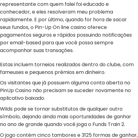
representante com quem falei foi educado e
conhecedor, e eles resolveram meu problema
rapidamente. E por último, quando for hora de sacar
seus fundos, o Pin-Up On line casino oferece
pagamentos seguros e rápidos possuindo notificações
por email-based para que você possa sempre
acompanhar suas transações.
Estas incluem torneios realizados dentro do clube, com
fameuses e pequenos prêmios em dinheiro.
Os visitantes que já possuem alguma conta aberta no
PinUp Casino não precisam se suceder novamente no
aplicativo baixado.
Wilds pode se tornar substitutos de qualquer outro
símbolo, dejando ainda mais oportunidades de ganhar
no ano de grande quando você joga o Funds Train 2.
O jogo contém cinco tambores e 3125 formas de ganhar,