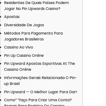
Residentes De Quais Países Podem
Jogar No Pin Upwards Casino?
Apostas:
Diversidade De Jogos
Métodos Para Pagamento Para
Jogadores Brasileiros
Cassino Ao Vivo
Pin Up Cassino Online
Pin Upward Apostas Esportivas At The
Cassino Online
Informações Gerais Relacionada O Pin-
up Brasil
Pin Upward — O Melhor Lugar Para Dar!
Como” “faço Para Criar Uma Conta?
Regras Para Registro De Cassino