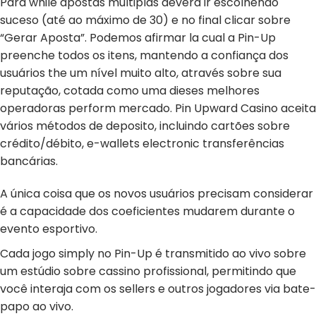
Para while apostas múltiplas deverá ir escolhendo
suceso (até ao máximo de 30) e no final clicar sobre
“Gerar Aposta”. Podemos afirmar la cual a Pin-Up
preenche todos os itens, mantendo a confiança dos
usuários the um nível muito alto, através sobre sua
reputação, cotada como uma dieses melhores
operadoras perform mercado. Pin Upward Casino aceita
vários métodos de deposito, incluindo cartões sobre
crédito/débito, e-wallets electronic transferências
bancárias.
A única coisa que os novos usuários precisam considerar
é a capacidade dos coeficientes mudarem durante o
evento esportivo.
Cada jogo simply no Pin-Up é transmitido ao vivo sobre
um estúdio sobre cassino profissional, permitindo que
você interaja com os sellers e outros jogadores via bate-
papo ao vivo.