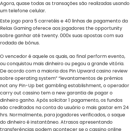
Agora, quase todas as transações são realizadas usando
um telefone celular.
Este jogo para 5 carretéis e 40 linhas de pagamento da
Relax Gaming oferece aos jogadores the opportunity
sobre ganhar até twenty. 000x suas apostas com sua
rodada de bônus.
O vencedor é aquele os quais, ao final perform evento,
ou conquistou mais dinheiro ou pegou a grande vitória.
De acordo com a maioria dos Pin Upward casino review
sobre operating system” “levantamentos de prêmios
not any Pin-Up bet gambling establishment, o operador
carry out cassino tem a new garantia de pagar o
dinheiro ganho. Após solicitar 1 pagamento, os fundos
são creditados na conta do usuário o mais gastar em 24
hrs. Normalmente, para jogadores verificados, o saque
do dinheiro é instantâneo. Atrasos apresentando
transferências podem acontecer se o cassino online