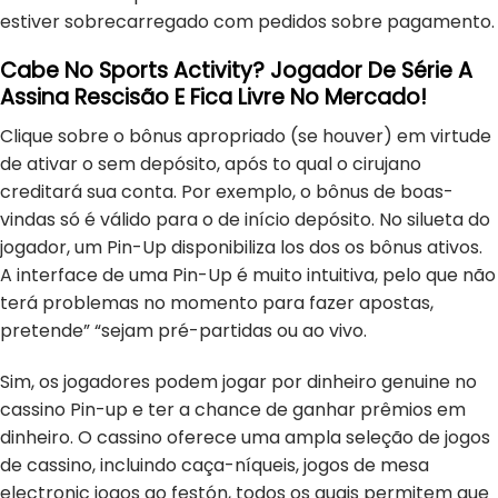
estiver sobrecarregado com pedidos sobre pagamento.
Cabe No Sports Activity? Jogador De Série A
Assina Rescisão E Fica Livre No Mercado!
Clique sobre o bônus apropriado (se houver) em virtude
de ativar o sem depósito, após to qual o cirujano
creditará sua conta. Por exemplo, o bônus de boas-
vindas só é válido para o de início depósito. No silueta do
jogador, um Pin-Up disponibiliza los dos os bônus ativos.
A interface de uma Pin-Up é muito intuitiva, pelo que não
terá problemas no momento para fazer apostas,
pretende” “sejam pré-partidas ou ao vivo.
Sim, os jogadores podem jogar por dinheiro genuine no
cassino Pin-up e ter a chance de ganhar prêmios em
dinheiro. O cassino oferece uma ampla seleção de jogos
de cassino, incluindo caça-níqueis, jogos de mesa
electronic jogos ao festón, todos os quais permitem que