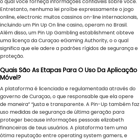
o qual você forneça informações confiáveis ​​sobre você.
Entretanto, nenhuma lei proíbe expressamente o jogo
online, electronic muitos cassinos on-line internacionais,
incluindo um Pin Up On line casino, operam no Brasil.
Além disso, um Pin Up Gambling establishment obteve
uma licença da Curaçao eGaming Authority, o o qual
significa que ele adere a padrões rígidos de segurança e
proteção.
Quais São As Etapas Para O Uso Da Aplicação
Móvel?
A plataforma é licenciada e regulamentada através do
governo de Curaçao, o que responsable que ela opere
de maneira” “justa e transparente. A Pin-Up também faz
uso medidas de segurança de última geração para
proteger because informações pessoais elizabeth
financeiras de teus usuários. A plataforma tem uma
ótima reputação entre operating system gamers, e