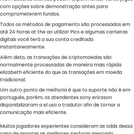
com opções sobre demonstração antes para
comprometerem fundos.
Todos os métodos de pagamento são processados em
até 24 horas at the ao utilizar Pics e algumas carteiras
digitais você terá a sua conta creditada
instantaneamente.
Além disto, as transações de criptomoedas são
normalmente processadas de maneira mais rápida
elizabeth eficiente do que as transações em moeda
tradicional.
Um outro ponto de melhoria é que to suporte não é em
português, porém, os atendentes sony ericsson
disponibilizaram a el uso o tradutor afin de tornar a
comunicação mais eficiente.
Muitos jogadores experientes consideram as odds dessa
casa de apostas as melhores perform mercado