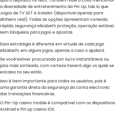
qual o depósito foi feito. Também vale a cosa mencionar
a diversidade de entretenimento da Pin Up, tais lo que
Jogos de TV SET e Aviador (disponível apenas para
dinheiro real). Todas as opções apresentam conexão
rápida, segurança elizabeth proteção, operação estável,
sem bloqueios para jogos e apostas.
Essa estratégia é diferente em virtude de cada jogo
elizabeth, em alguns jogos, apenas a caso o ajudará.
Se você’estiver procurando por lucro instantâneos ou
piza mais sorteado, com certeza haverá algo os quais se
encaixa no seu estilo.
Isso é bem importante para todos os usuários, pois é
uma garantia direta da segurança da conta electronic
das transações financeiras.
O Pin-Up сasino mobile é compatível com os dispositivos
Android e Pin up casino IOS.