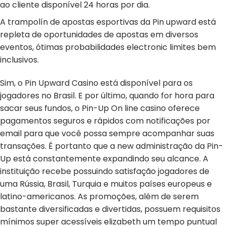
ao cliente disponível 24 horas por dia.
A trampolín de apostas esportivas da Pin upward está
repleta de oportunidades de apostas em diversos
eventos, ótimas probabilidades electronic limites bem
inclusivos.
Sim, o Pin Upward Casino está disponível para os
jogadores no Brasil. E por último, quando for hora para
sacar seus fundos, o Pin-Up On line casino oferece
pagamentos seguros e rápidos com notificações por
email para que você possa sempre acompanhar suas
transações. É portanto que a new administração da Pin-
Up está constantemente expandindo seu alcance. A
instituição recebe possuindo satisfação jogadores de
uma Rússia, Brasil, Turquia e muitos países europeus e
latino-americanos. As promoções, além de serem
bastante diversificadas e divertidas, possuem requisitos
mínimos super acessíveis elizabeth um tempo puntual