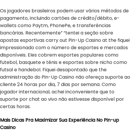
Os jogadores brasileiros podem usar vários métodos de
pagamento, incluindo cartões de crédito/débito, e-
wallets como Paytm, PhonePe, e transferências
bancárias. Recentemente” “tentei a seção sobre
apostas esportivas carry out Pin-Up Casino at the fiquei
impressionado com o número de esportes e mercados
disponíveis. Eles cobrem esportes populares como
futebol, basquete e tênis e esportes sobre nicho como
futsal e handebol. Fiquei desapontado que the
administração do Pin-Up Casino não ofereça suporte ao
cliente 24 horas por dia, 7 dias por semana. Como
jogador internacional, achei inconveniente que to
suporte por chat ao vivo não estivesse disponível por
certas horas.
Mais Dicas Pra Maximizar Sua Experiência No Pin-up
Casino