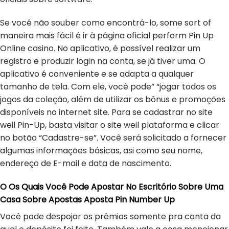
Se você não souber como encontrá-lo, some sort of
maneira mais fácil é ir à página oficial perform Pin Up
Online casino. No aplicativo, é possível realizar um
registro e produzir login na conta, se já tiver uma. O
aplicativo é conveniente e se adapta a qualquer
tamanho de tela. Com ele, você pode” “jogar todos os
jogos da coleção, além de utilizar os bônus e promoções
disponíveis no internet site. Para se cadastrar no site
weil Pin-Up, basta visitar o site weil plataforma e clicar
no botão “Cadastre-se”. Você será solicitado a fornecer
algumas informações básicas, asi como seu nome,
endereço de E-mail e data de nascimento.
O Os Quais Você Pode Apostar No Escritório Sobre Uma
Casa Sobre Apostas Aposta Pin Number Up
Você pode despojar os prêmios somente pra conta da