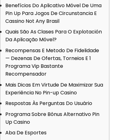
Benefícios Do Aplicativo Móvel De Uma
Pin Up Para Jogos De Circunstancia E
Cassino Not Any Brasil
Quais São As Clases Para O Explotación
Da Aplicação Móvel?
Recompensas E Metodo De Fidelidade
— Dezenas De Ofertas, Torneios E 1
Programa Vip Bastante
Recompensador
Mais Dicas Em Virtude De Maximizar Sua
Experiência No Pin-up Casino
Respostas Às Perguntas Do Usuário
Programa Sobre Bônus Alternativo Pin
Up Casino
Aba De Esportes