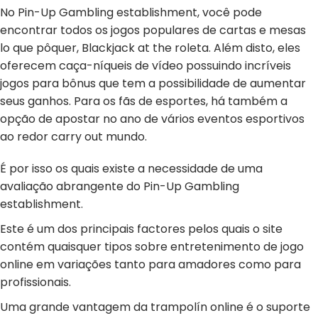
No Pin-Up Gambling establishment, você pode
encontrar todos os jogos populares de cartas e mesas
lo que pôquer, Blackjack at the roleta. Além disto, eles
oferecem caça-níqueis de vídeo possuindo incríveis
jogos para bônus que tem a possibilidade de aumentar
seus ganhos. Para os fãs de esportes, há também a
opção de apostar no ano de vários eventos esportivos
ao redor carry out mundo.
É por isso os quais existe a necessidade de uma
avaliação abrangente do Pin-Up Gambling
establishment.
Este é um dos principais factores pelos quais o site
contém quaisquer tipos sobre entretenimento de jogo
online em variações tanto para amadores como para
profissionais.
Uma grande vantagem da trampolín online é o suporte