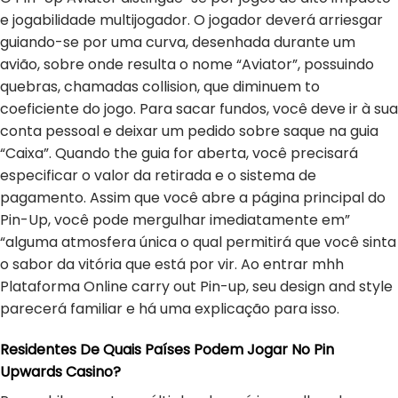
e jogabilidade multijogador. O jogador deverá arriesgar
guiando-se por uma curva, desenhada durante um
avião, sobre onde resulta o nome “Aviator”, possuindo
quebras, chamadas collision, que diminuem to
coeficiente do jogo. Para sacar fundos, você deve ir à sua
conta pessoal e deixar um pedido sobre saque na guia
“Caixa”. Quando the guia for aberta, você precisará
especificar o valor da retirada e o sistema de
pagamento. Assim que você abre a página principal do
Pin-Up, você pode mergulhar imediatamente em”
“alguma atmosfera única o qual permitirá que você sinta
o sabor da vitória que está por vir. Ao entrar mhh
Plataforma Online carry out Pin-up, seu design and style
parecerá familiar e há uma explicação para isso.
Residentes De Quais Países Podem Jogar No Pin
Upwards Casino?