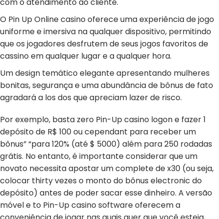
com o atendimento ao cliente.
O Pin Up Online casino oferece uma experiência de jogo
uniforme e imersiva na qualquer dispositivo, permitindo
que os jogadores desfrutem de seus jogos favoritos de
cassino em qualquer lugar e a qualquer hora.
Um design temático elegante apresentando mulheres
bonitas, segurança e uma abundância de bônus de fato
agradará a los dos que apreciam lazer de risco.
Por exemplo, basta zero Pin-Up casino logon e fazer 1
depósito de R$ 100 ou cependant para receber um
bônus” “para 120% (até $ 5000) além para 250 rodadas
grátis. No entanto, é importante considerar que um
novato necessita apostar um complete de x30 (ou seja,
colocar thirty vezes o monto do bônus electronic do
depósito) antes de poder sacar esse dinheiro. A versão
móvel e to Pin-Up casino software oferecem a
conveniência de jogar nas quais quer que você esteja,