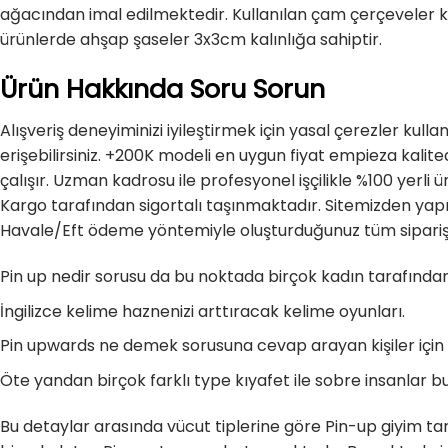
ağacından imal edilmektedir. Kullanılan çam çerçeveler k
ürünlerde ahşap şaseler 3x3cm kalınlığa sahiptir.
Ürün Hakkında Soru Sorun
Alışveriş deneyiminizi iyileştirmek için yasal çerezler kull
erişebilirsiniz. +200K modeli en uygun fiyat empieza kal
çalışır. Uzman kadrosu ile profesyonel işçilikle %100 yerli ü
Kargo tarafından sigortalı taşınmaktadır. Sitemizden yap
Havale/Eft ödeme yöntemiyle oluşturduğunuz tüm siparişle
Pin up nedir sorusu da bu noktada birçok kadın tarafında
İngilizce kelime haznenizi arttıracak kelime oyunları.
Pin upwards ne demek sorusuna cevap arayan kişiler için 
Öte yandan birçok farklı type kıyafet ile sobre insanlar bu
Bu detaylar arasında vücut tiplerine göre Pin-up giyim tar