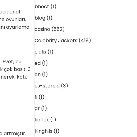
bhoct
(1)
aditional
blog
(1)
me oyunları.
sını ayarlama
casino
(582)
Celebrity Jackets
(418)
cialis
(1)
 Evet, bu
ed
(1)
k çok basit. 3
en
(1)
enerek, kötü
es-steroid
(3)
fi
(1)
gr
(1)
keflex
(1)
Kinghils
(1)
a artmıştır.