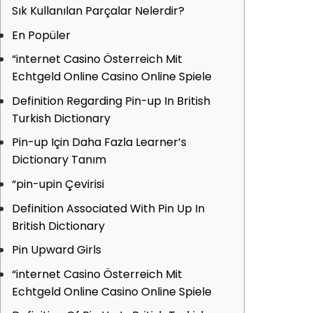
Sık Kullanılan Parçalar Nelerdir?
En Popüler
“internet Casino Österreich Mit
Echtgeld Online Casino Online Spiele
Definition Regarding Pin-up In British
Turkish Dictionary
Pin-up Için Daha Fazla Learner’s
Dictionary Tanım
“pin-upin Çevirisi
Definition Associated With Pin Up In
British Dictionary
Pin Upward Girls
“internet Casino Österreich Mit
Echtgeld Online Casino Online Spiele