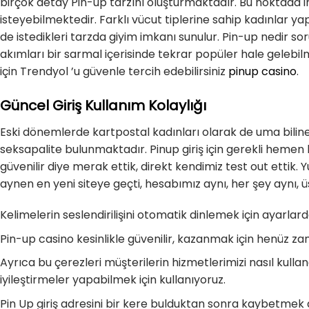
birçok detay Pin-up tarzını oluşturmaktadır. Bu noktada i
isteyebilmektedir. Farklı vücut tiplerine sahip kadınlar 
de istedikleri tarzda giyim imkanı sunulur. Pin-up nedir 
akımları bir sarmal içerisinde tekrar popüler hale geleb
için Trendyol ’u güvenle tercih edebilirsiniz
pinup casino
.
Güncel Giriş Kullanım Kolaylığı
Eski dönemlerde kartpostal kadınları olarak de uma bili
seksapalite bulunmaktadır. Pinup giriş için gerekli hemen h
güvenilir diye merak ettik, direkt kendimiz test out ettik
aynen en yeni siteye geçti, hesabımız aynı, her şey aynı, 
Kelimelerin seslendirilişini otomatik dinlemek için ayarlarda
Pin-up casino kesinlikle güvenilir, kazanmak için henüz z
Ayrıca bu çerezleri müşterilerin hizmetlerimizi nasıl kulla
iyileştirmeler yapabilmek için kullanıyoruz.
Pin Up giriş adresini bir kere bulduktan sonra kaybetmek d