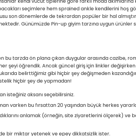
nsanlar kendi vücut tiplerine göre farklı moda akımlarına
yapacakları seçimlere hem sprained ankle kendilerini hoş 
sorusu son dönemlerde de tekrardan popüler bir hal almıştı
ilmektedir. Günümüzde Pin-up giyim tarzına uygun ürünler 
nen bu tarzda ön plana çıkan duygular arasında cazibe, r
er şeyi öğrendik. Ancak güncel giriş için linkler değişirke
. Yukarıda belirttiğimiz gibi hiçbir şey değişmeden kazandı
üstelik hiçbir şey de yapmadan!
n isteğiniz aksanı seçebilirsiniz.
aman varken bu fırsattan 20 yaşından büyük herkes yararla
ndıklarını anlamak (örneğin, site ziyaretlerini ölçerek) ve 
e bir miktar yetenek ve epey dikkatsizlik ister.