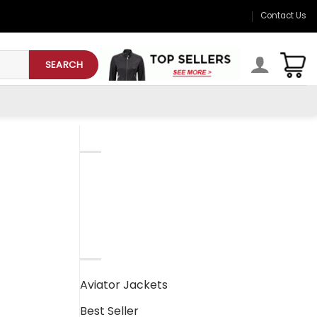
Contact Us
SEARCH
CATEGORIESD
Mens Leather Jackets
Womens Leather Jackets
PRODUCT CATEGORIES
Aviator Jackets
Best Seller