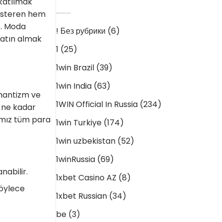
CATEGORIES
 katılmak
gösteren hem
r. Moda
! Без рубрики
(6)
satın almak
1
(25)
1win Brazil
(39)
1win India
(63)
omantizm ve
1WIN Official In Russia
(234)
n ne kadar
ğımız tüm para
1win Turkiye
(174)
1win uzbekistan
(52)
1winRussia
(69)
nabilir.
1xbet Casino AZ
(8)
böylece
1xbet Russian
(34)
be
(3)