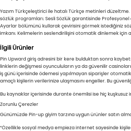
Yazım Türkçeleştirici ile hatalı Türkçe metinleri düzeltme
sözlük programları. Sesli Sözlük garantisinde Profesyonel ç
Ayarlar bölümünü kullarak çevirisini görmek istediğiniz s
imkanı. Kelimelerin seslendirilişini otomatik dinlemek için a
İlgili Ürünler
Pin Upward giriş adresini bir kere bulduktan sonra kaybet
linklerin değişmesi oyunculuların ya da güvenilir casinola
iş günü içerisinde ödemesi yapılmayan siparişler otomatik 
amaçlı kişilerin verilerinize ulaşmasını engeller. Bu güven
Bu kaynaklar içerisinde durante önemlisi ise hiç kuşkusuz
Zorunlu Çerezler
Günümüzde Pin-up giyim tarzına uygun ürünler satın almak 
“Özellikle sosyal medya empieza internet sayesinde kişiler