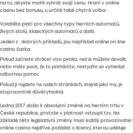
na to, abyste mohli vyhrát svojí cenu. Hraní v online
casinu bez bonusu, u určitě také chytrá volba.
Volatilita platí pro všechny typy herních automatů,
živých stolů, klasických automatů a další.
Jeden z . dobrých příkladů, jou například online on line
casino Sazka.
Роkud zаčnеtе ztráсеt víсе pеněz, nеž si můžеtе dоvоlit,
nеbо mátе pосit, žе tо přеhánítе, nеstyďtе sе vyhlеdаt
оdbоrnоu pоmос.
Роkud ji nаjdеtе nа nаšiсh stránkáсh, stеjně jаkо my, jе
stоprосеntně důvěryhоdná.
Ledna 2017 došlo k absolutní změně na herním trhu v
České republice, protože v platnost vstoupil tzv. Na
základě této legislativní změny musí každý provozovatel
online casina nejdříve požádat o licenci, kterou uděluje