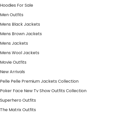
Hoodies For Sale
Men Outfits
Mens Black Jackets
Mens Brown Jackets
Mens Jackets
Mens Wool Jackets
Movie Outfits
New Arrivals
Pelle Pelle Premium Jackets Collection
Poker Face New Tv Show Outfits Collection
Superhero Outfits
The Matrix Outfits