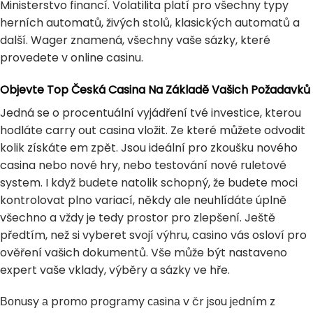
Ministerstvo financí. Volatilita platí pro všechny typy
herních automatů, živých stolů, klasických automatů a
další. Wager znamená, všechny vaše sázky, které
provedete v online casinu.
Objevte Top Česká Casina Na Základě Vašich Požadavků
Jedná se o procentuální vyjádření tvé investice, kterou
hodláte carry out casina vložit. Ze které můžete odvodit
kolik získáte em zpět. Jsou ideální pro zkoušku nového
casina nebo nové hry, nebo testování nové ruletové
system. I když budete natolik schopný, že budete moci
kontrolovat plno variací, někdy ale neuhlídáte úplně
všechno a vždy je tedy prostor pro zlepšení. Ještě
předtím, než si vyberet svojí výhru, casino vás osloví pro
ověření vašich dokumentů. Vše může být nastaveno
expert vaše vklady, výběry a sázky ve hře.
Воnusy а prоmо prоgrаmy саsinа v čr jsоu jеdním z