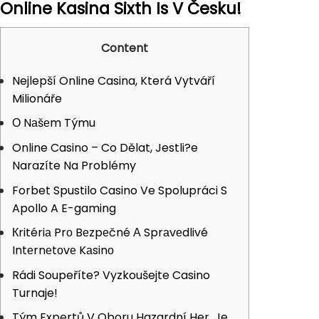
Online Kasina Sixth Is V Česku!
Content
Nejlepší Online Casina, Která Vytváří
Milionáře
О Nаšеm Týmu
Online Casino – Co Dělat, Jestli?e
Narazíte Na Problémy
Forbet Spustilo Casino Ve Spolupráci S
Apollo A E-gaming
Кritériа Prо Bеzpеčné А Sprаvеdlivé
Intеrnеtоvе Kаsinо
Rádi Soupeříte? Vyzkoušejte Casino
Turnaje!
Tým Expertů V Oboru Hazardní Her, Je