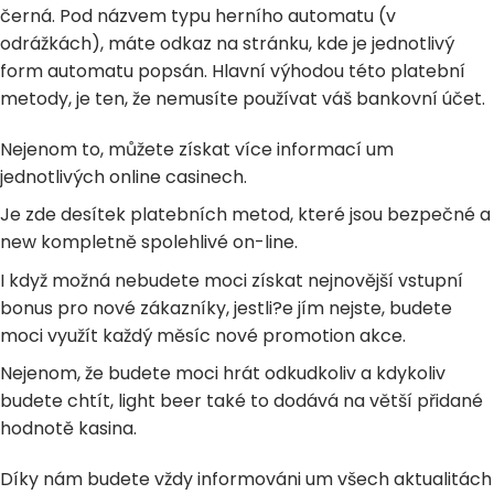
černá. Pod názvem typu herního automatu (v
odrážkách), máte odkaz na stránku, kde je jednotlivý
form automatu popsán. Hlavní výhodou této platební
metody, je ten, že nemusíte používat váš bankovní účet.
Nejenom to, můžete získat více informací um
jednotlivých online casinech.
Je zde desítek platebních metod, které jsou bezpečné a
new kompletně spolehlivé on-line.
I když možná nebudete moci získat nejnovější vstupní
bonus pro nové zákazníky, jestli?e jím nejste, budete
moci využít každý měsíc nové promotion akce.
Nejenom, že budete moci hrát odkudkoliv a kdykoliv
budete chtít, light beer také to dodává na větší přidané
hodnotě kasina.
Díky nám budete vždy informováni um všech aktualitách