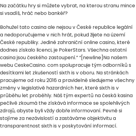
Na začátku hry si můžete vybrat, na kterou stranu mince
si vsadíš, hráč nebo bankéř?
Bohužel tato casina ale nejsou v České republice legální
a nedoporučujeme v nich hrát, pokud žijete na území
České republiky. Jediné zahraniční online casino, které
dodnes získalo licenci, je PokerStars. Všechna ostatní
casina jsou českého zastoupení.” “[newline]Na našem
webu CeskeCasino. com spolupracuje tým odborníků s
desítkami let zkušeností sixth is v oboru. Na stránkách
pracujeme od roku 2016 a pravidelně sledujeme všechny
změny v legislativě hazardních her, které sixth is v
průběhu let proběhly. Náš tým expertů na česká kasina
pečlivě zkoumá the získává informace se spolehlivých
zdrojů, abyste byli vždy dobře informovaní. Pevně si
stojíme za nezávislostí a zastáváme objektivitu a
transparentnost sixth is v poskytování informací.