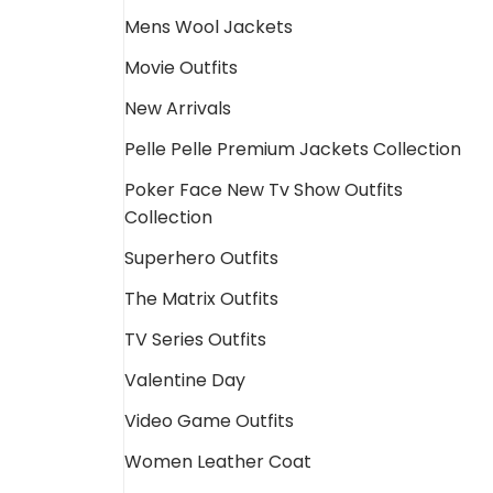
Mens Wool Jackets
Movie Outfits
New Arrivals
Pelle Pelle Premium Jackets Collection
Poker Face New Tv Show Outfits
Collection
Superhero Outfits
The Matrix Outfits
TV Series Outfits
Valentine Day
Video Game Outfits
Women Leather Coat