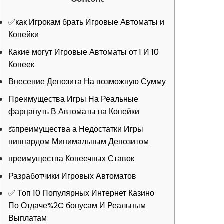
✅как Игрокам брать Игровые Автоматы и
Копейки
Какие могут Игровые Автоматы от 1 И 10
Копеек
Внесение Депозита На возможную Сумму
Преимущества Игры На Реальные
фарцануть В Автоматы на Копейки
⚖️преимущества а Недостатки Игры
пиппардом Минимальным Депозитом
преимущества Копеечных Ставок
Разработчики Игровых Автоматов
✅ Топ 10 Популярных Интернет Казино
По Отдаче%2C бонусам И Реальным
Выплатам