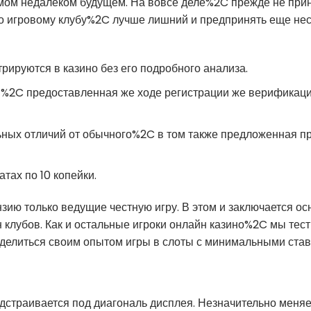
мом недалеком будущем. На вовсе деле%2C прежде не при
бо игровому клубу%2C лучше лишний и предпринять еще н
трируются в казино без его подробного анализа.
в%2C предоставленная же ходе регистрации же верифика
ьных отличий от обычного%2C в том также предложенная п
тах по 10 копейки.
ю только ведущие честную игру. В этом и заключается ос
 клубов. Как и остальные игроки онлайн казино%2C мы тес
поделиться своим опытом игры в слоты с минимальными став
дстраивается под диагональ дисплея. Незначительно меняе