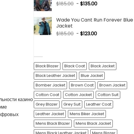
$
185.00
-
$
135.00
Wade You Cant Run Forever Blue
Jacket
$
185.00
-
$
123.00
PRODUCT TAGS
Black Blazer
Black Coat
Black Jacket
Black Leather Jacket
Blue Jacket
Bomber Jacket
Brown Coat
Brown Jacket
Cotton Coat
Cotton Jacket
Cotton Suit
льности казино
Grey Blazer
Grey Suit
Leather Coat
оме
цифровых
Leather Jacket
Mens Biker Jacket
Mens Black Blazer
Mens Black Jacket
Mens Black Leather Jacket
Mens Blazer