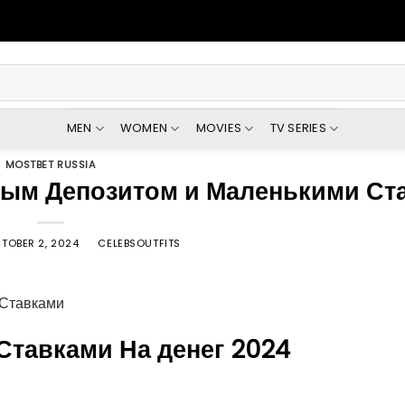
MEN
WOMEN
MOVIES
TV SERIES
MOSTBET RUSSIA
ным Депозитом и Маленькими Ст
TOBER 2, 2024
BY
CELEBSOUTFITS
 Ставками
тавками На денег 2024