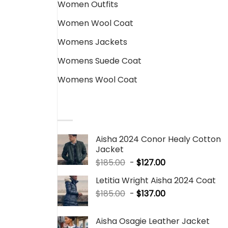
Women Outfits
Women Wool Coat
Womens Jackets
Womens Suede Coat
Womens Wool Coat
SALE PRODUCTS
Aisha 2024 Conor Healy Cotton
Jacket
$
185.00
-
$
127.00
Letitia Wright Aisha 2024 Coat
$
185.00
-
$
137.00
Aisha Osagie Leather Jacket