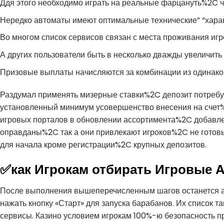
Ддя этого необходимо играть на реальные фарцануть%2C ч
Нередко автоматы имеют оптимальные технические” “хара
Во многом список сервисов связан с места проживания игр
А других пользователи быть в несколько дважды увеличить
Призовые выплаты начисляются за комбинации из одинако
Раздумал применять мизерные ставки%2C депозит потребуе
установленный минимум усовершенство внесения на счет%
игровых порталов в обновлении ассортимента%2C добавле
оправданы%2C так а они привлекают игроков%2C не готов
для начала кроме регистрации%2C крупных депозитов.
✅как Игрокам отбирать Игровые 
После выполнения вышеперечисленным шагов останется ак
нажать кнопку «Старт» для запуска барабанов. Их список
сервисы. Казино условием игрокам 100%-ю безопасность п