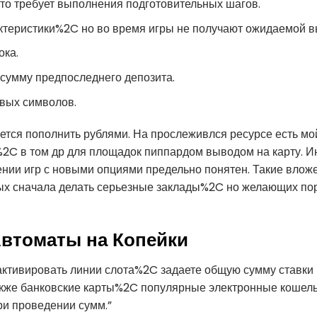
то требует выполнения подготовительных шагов.
ктеристики%2C но во время игры не получают ожидаемой в
ока.
 сумму предпоследнего депозита.
вых символов.
тся пополнить рублями. На прослеживлся ресурсе есть мо
2C в том др для площадок пиппардом выводом на карту. И
нии игр с новыми опциями предельно понятен. Такие влож
ых сначала делать серьезные заклады%2C но желающих по
Автоматы на Копейки
тивировать линии слота%2C задаете общую сумму ставки 
 также банковские карты%2C популярные электронные кошел
ри проведении сумм.”