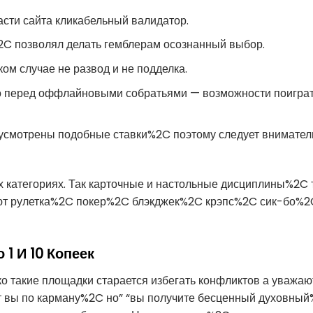
ти сайта кликабельный валидатор.
%2C позволял делать гемблерам осознанный выбор.
ом случае не развод и не подделка.
 перед оффлайновыми собратьями — возможности поиграт
дусмотрены подобные ставки%2C поэтому следует внимател
х категориях. Так карточные и настольные дисциплины%2C 
ают рулетка%2C покер%2C блэкджек%2C крэпс%2C сик-бо%
1 И 10 Копеек
 такие площадки старается избегать конфликтов а уважаю
ят вы по карману%2C но” “вы получите бесценный духовны