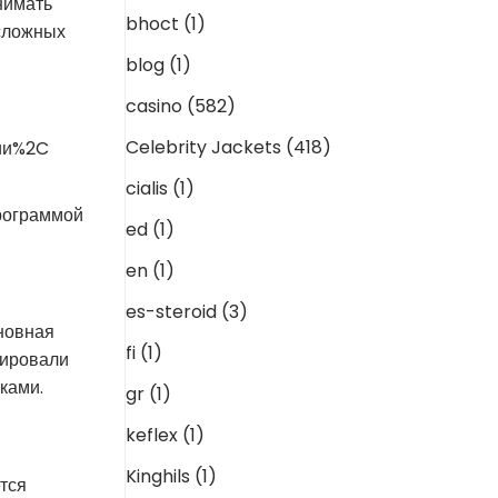
нимать
bhoct
(1)
есложных
blog
(1)
casino
(582)
Celebrity Jackets
(418)
ции%2C
cialis
(1)
рограммой
ed
(1)
en
(1)
es-steroid
(3)
новная
fi
(1)
тировали
ками.
gr
(1)
keflex
(1)
Kinghils
(1)
тся