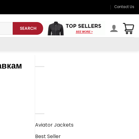
Contact Us
SEARCH
CATEGORIESD
авкам
Mens Leather Jackets
Womens Leather Jackets
PRODUCT CATEGORIES
Aviator Jackets
Best Seller