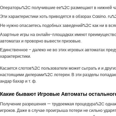
Операторы%2C получившие ее%2C размещают в нижней час
Эти характеристики хоть приводятся в обзорах Casino. ru
Не нужно опасаетесь подобных заведений%2C как ни в всяк
Азартные игры на онлайн-площадках имеют преимущество
автоматах и проворно вывести призовые.
Единственное – далеко не во этих игровых автоматах пре
характеристики.
Касается слотов%2C пользователи может сыграть и и други
настоящими дилерами%2C лотереи. В эти разделы попад
андар бахар и т. ф.
Какие бывают Игровые Автоматы остального 
Получение разрешения — трудоемкая процедура%2C однако
игроков. Даже в случае проигрыша потери не сильно удар