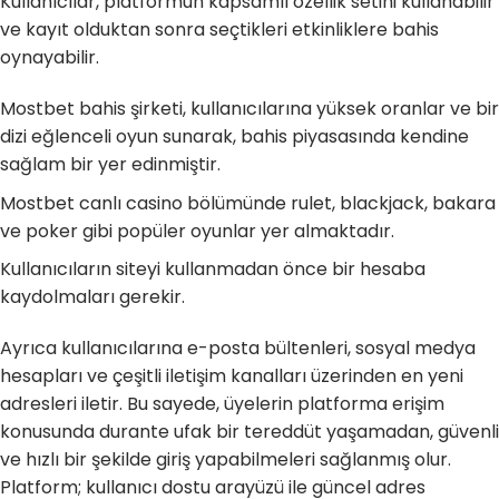
Kullanıcılar, platformun kapsamlı özellik setini kullanabilir
ve kayıt olduktan sonra seçtikleri etkinliklere bahis
oynayabilir.
Mostbet bahis şirketi, kullanıcılarına yüksek oranlar ve bir
dizi eğlenceli oyun sunarak, bahis piyasasında kendine
sağlam bir yer edinmiştir.
Mostbet canlı casino bölümünde rulet, blackjack, bakara
ve poker gibi popüler oyunlar yer almaktadır.
Kullanıcıların siteyi kullanmadan önce bir hesaba
kaydolmaları gerekir.
Ayrıca kullanıcılarına e-posta bültenleri, sosyal medya
hesapları ve çeşitli iletişim kanalları üzerinden en yeni
adresleri iletir. Bu sayede, üyelerin platforma erişim
konusunda durante ufak bir tereddüt yaşamadan, güvenli
ve hızlı bir şekilde giriş yapabilmeleri sağlanmış olur.
Platform; kullanıcı dostu arayüzü ile güncel adres