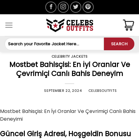
Skip
to
content
Search
SEARCH
for:
CELEBRITY JACKETS
Mostbet Bahisçisi: En İyi Oranlar Ve
Çevrimiçi Canlı Bahis Deneyim
POSTED ON
SEPTEMBER 22, 2024
BY
CELEBSOUTFITS
Mostbet Bahisçisi: En İyi Oranlar Ve Çevrimiçi Canlı Bahis
Deneyimi
Güncel Giriş Adresi, Hoşgeldin Bonusu