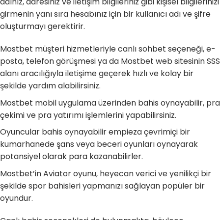
adınız, adresiniz ve iletişim bilgileriniz gibi kişisel bilgilerinizi
girmenin yanı sıra hesabınız için bir kullanıcı adı ve şifre
oluşturmayı gerektirir.
Mostbet müşteri hizmetleriyle canlı sohbet seçeneği, e-
posta, telefon görüşmesi ya da Mostbet web sitesinin SSS
alanı aracılığıyla iletişime geçerek hızlı ve kolay bir
şekilde yardım alabilirsiniz.
Mostbet mobil uygulama üzerinden bahis oynayabilir, pra
çekimi ve pra yatırımı işlemlerini yapabilirsiniz.
Oyuncular bahis oynayabilir empieza çevrimiçi bir
kumarhanede şans veya beceri oyunları oynayarak
potansiyel olarak para kazanabilirler.
Mostbet’in Aviator oyunu, heyecan verici ve yenilikçi bir
şekilde spor bahisleri yapmanızı sağlayan popüler bir
oyundur.