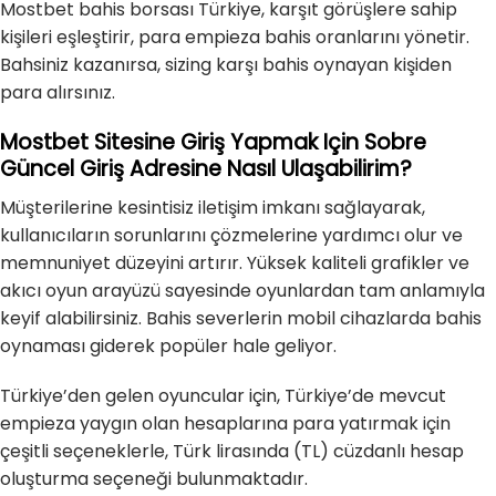
Mostbet bahis borsası Türkiye, karşıt görüşlere sahip
kişileri eşleştirir, para empieza bahis oranlarını yönetir.
Bahsiniz kazanırsa, sizing karşı bahis oynayan kişiden
para alırsınız.
Mostbet Sitesine Giriş Yapmak Için Sobre
Güncel Giriş Adresine Nasıl Ulaşabilirim?
Müşterilerine kesintisiz iletişim imkanı sağlayarak,
kullanıcıların sorunlarını çözmelerine yardımcı olur ve
memnuniyet düzeyini artırır. Yüksek kaliteli grafikler ve
akıcı oyun arayüzü sayesinde oyunlardan tam anlamıyla
keyif alabilirsiniz. Bahis severlerin mobil cihazlarda bahis
oynaması giderek popüler hale geliyor.
Türkiye’den gelen oyuncular için, Türkiye’de mevcut
empieza yaygın olan hesaplarına para yatırmak için
çeşitli seçeneklerle, Türk lirasında (TL) cüzdanlı hesap
oluşturma seçeneği bulunmaktadır.