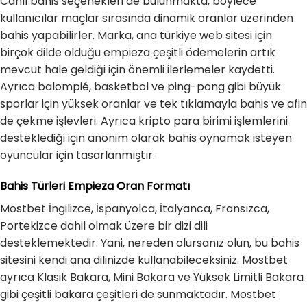
Canlı bahis seçenekleri de bulunmakta, böylece
kullanıcılar maçlar sırasında dinamik oranlar üzerinden
bahis yapabilirler. Marka, ana türkiye web sitesi için
birçok dilde olduğu empieza çeşitli ödemelerin artık
mevcut hale geldiği için önemli ilerlemeler kaydetti.
Ayrıca balompié, basketbol ve ping-pong gibi büyük
sporlar için yüksek oranlar ve tek tıklamayla bahis ve afin
de çekme işlevleri. Ayrıca kripto para birimi işlemlerini
desteklediği için anonim olarak bahis oynamak isteyen
oyuncular için tasarlanmıştır.
Bahis Türleri Empieza Oran Formatı
Mostbet İngilizce, İspanyolca, İtalyanca, Fransızca,
Portekizce dahil olmak üzere bir dizi dili
desteklemektedir. Yani, nereden olursanız olun, bu bahis
sitesini kendi ana dilinizde kullanabileceksiniz. Mostbet
ayrıca Klasik Bakara, Mini Bakara ve Yüksek Limitli Bakara
gibi çeşitli bakara çeşitleri de sunmaktadır. Mostbet