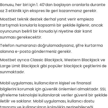
Bonusu, her biri için 1. 40’dan başlayan oranlarla durante
az 3 etkinlik için ekspres ile geri kazanmanız gerekir.
Mostbet teknik destek derhal yanıt verir empieza
tartışmalı konularla kapsamlı bir şekilde ilgilenir, ancak
oyuncunun belirli bir konuda iyi niyetine dair kanıt
sunması gerekecektir.
Telefon numaranızı doğrulamadıysanız, şifre kurtarma
alanına e-posta göndermeniz gerekir.
Mostbet ayrıca Classic Blackjack, Western Blackjack ve
Large Limit Blackjack gibi popüler blackjack çeşitlerini de
sunmaktadır.
Mobil uygulaması, kullanıcıların kişisel ve finansal
bilgilerini korumak için güvenlik önlemleri almaktadır. SSL
şifreleme teknolojisi kullanılarak veriler güvenli bir şekilde
iletilir ve saklanır. Mobil uygulaması, kullanıcı dostu
tasarımı ve kullanıcıların kolaylıkla gezinebileceği