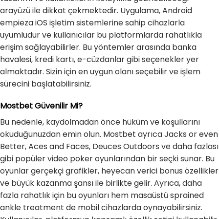
arayüzü ile dikkat çekmektedir. Uygulama, Android
empieza iOS işletim sistemlerine sahip cihazlarla
uyumludur ve kullanıcılar bu platformlarda rahatlıkla
erişim sağlayabilirler. Bu yöntemler arasında banka
havalesi, kredi kartı, e-cüzdanlar gibi seçenekler yer
almaktadır. Sizin için en uygun olanı seçebilir ve işlem
sürecini başlatabilirsiniz.
Mostbet Güvenilir Mi?
Bu nedenle, kaydolmadan önce hüküm ve koşullarını
okuduğunuzdan emin olun. Mostbet ayrıca Jacks or even
Better, Aces and Faces, Deuces Outdoors ve daha fazlası
gibi popüler video poker oyunlarından bir seçki sunar. Bu
oyunlar gerçekçi grafikler, heyecan verici bonus özellikler
ve büyük kazanma şansı ile birlikte gelir. Ayrıca, daha
fazla rahatlık için bu oyunları hem masaüstü sprained
ankle treatment de mobil cihazlarda oynayabilirsiniz.