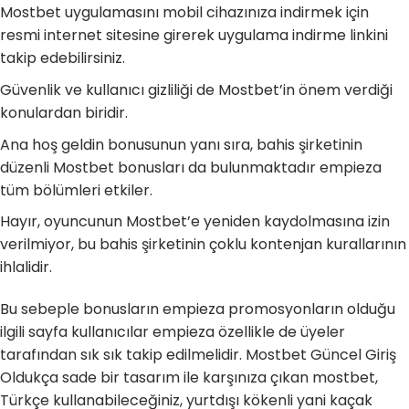
Mostbet uygulamasını mobil cihazınıza indirmek için
resmi internet sitesine girerek uygulama indirme linkini
takip edebilirsiniz.
Güvenlik ve kullanıcı gizliliği de Mostbet’in önem verdiği
konulardan biridir.
Ana hoş geldin bonusunun yanı sıra, bahis şirketinin
düzenli Mostbet bonusları da bulunmaktadır empieza
tüm bölümleri etkiler.
Hayır, oyuncunun Mostbet’e yeniden kaydolmasına izin
verilmiyor, bu bahis şirketinin çoklu kontenjan kurallarının
ihlalidir.
Bu sebeple bonusların empieza promosyonların olduğu
ilgili sayfa kullanıcılar empieza özellikle de üyeler
tarafından sık sık takip edilmelidir. Mostbet Güncel Giriş
Oldukça sade bir tasarım ile karşınıza çıkan mostbet,
Türkçe kullanabileceğiniz, yurtdışı kökenli yani kaçak