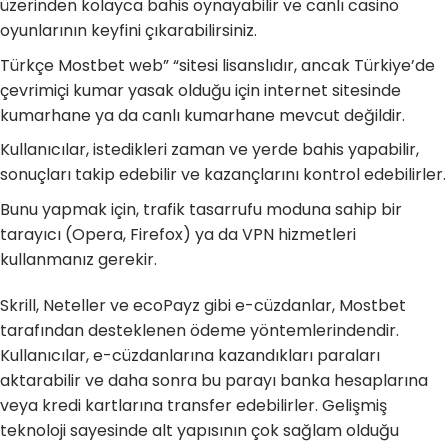
üzerinden kolayca bahis oynayabilir ve canlı casino
oyunlarının keyfini çıkarabilirsiniz.
Türkçe Mostbet web” “sitesi lisanslıdır, ancak Türkiye’de
çevrimiçi kumar yasak olduğu için internet sitesinde
kumarhane ya da canlı kumarhane mevcut değildir.
Kullanıcılar, istedikleri zaman ve yerde bahis yapabilir,
sonuçları takip edebilir ve kazançlarını kontrol edebilirler.
Bunu yapmak için, trafik tasarrufu moduna sahip bir
tarayıcı (Opera, Firefox) ya da VPN hizmetleri
kullanmanız gerekir.
Skrill, Neteller ve ecoPayz gibi e-cüzdanlar, Mostbet
tarafından desteklenen ödeme yöntemlerindendir.
Kullanıcılar, e-cüzdanlarına kazandıkları paraları
aktarabilir ve daha sonra bu parayı banka hesaplarına
veya kredi kartlarına transfer edebilirler. Gelişmiş
teknoloji sayesinde alt yapısının çok sağlam olduğu