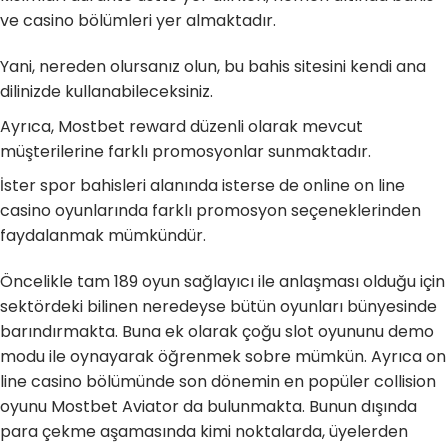
ve casino bölümleri yer almaktadır.
Yani, nereden olursanız olun, bu bahis sitesini kendi ana
dilinizde kullanabileceksiniz.
Ayrıca, Mostbet reward düzenli olarak mevcut
müşterilerine farklı promosyonlar sunmaktadır.
İster spor bahisleri alanında isterse de online on line
casino oyunlarında farklı promosyon seçeneklerinden
faydalanmak mümkündür.
Öncelikle tam 189 oyun sağlayıcı ile anlaşması olduğu için
sektördeki bilinen neredeyse bütün oyunları bünyesinde
barındırmakta. Buna ek olarak çoğu slot oyununu demo
modu ile oynayarak öğrenmek sobre mümkün. Ayrıca on
line casino bölümünde son dönemin en popüler collision
oyunu Mostbet Aviator da bulunmakta. Bunun dışında
para çekme aşamasında kimi noktalarda, üyelerden