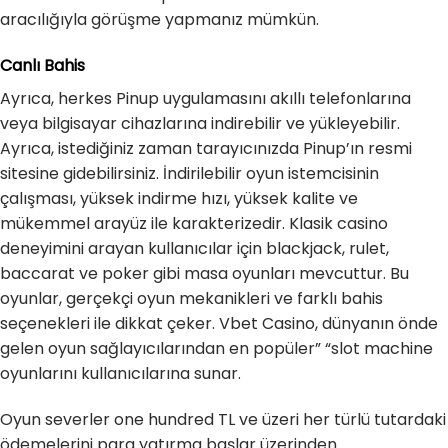
aracılığıyla görüşme yapmanız mümkün.
Canlı Bahis
Ayrıca, herkes Pinup uygulamasını akıllı telefonlarına
veya bilgisayar cihazlarına indirebilir ve yükleyebilir.
Ayrıca, istediğiniz zaman tarayıcınızda Pinup’ın resmi
sitesine gidebilirsiniz. İndirilebilir oyun istemcisinin
çalışması, yüksek indirme hızı, yüksek kalite ve
mükemmel arayüz ile karakterizedir. Klasik casino
deneyimini arayan kullanıcılar için blackjack, rulet,
baccarat ve poker gibi masa oyunları mevcuttur. Bu
oyunlar, gerçekçi oyun mekanikleri ve farklı bahis
seçenekleri ile dikkat çeker. Vbet Casino, dünyanın önde
gelen oyun sağlayıcılarından en popüler” “slot machine
oyunlarını kullanıcılarına sunar.
Oyun severler one hundred TL ve üzeri her türlü tutardaki
ödemelerini para yatırma başlar üzerinden