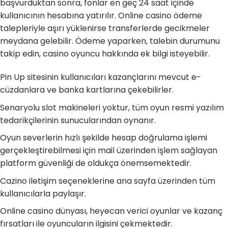
başvurduktan sonra, fonlar en geç 24 saat içinde
kullanıcının hesabına yatırılır. Online casino ödeme
talepleriyle aşırı yüklenirse transferlerde gecikmeler
meydana gelebilir. Ödeme yaparken, talebin durumunu
takip edin, casino oyuncu hakkında ek bilgi isteyebilir.
Pin Up sitesinin kullanıcıları kazançlarını mevcut e-
cüzdanlara ve banka kartlarına çekebilirler.
Senaryolu slot makineleri yoktur, tüm oyun resmi yazılım
tedarikçilerinin sunucularından oynanır.
Oyun severlerin hızlı şekilde hesap doğrulama işlemi
gerçekleştirebilmesi için mail üzerinden işlem sağlayan
platform güvenliği de oldukça önemsemektedir.
Cazino iletişim seçeneklerine ana sayfa üzerinden tüm
kullanıcılarla paylaşır.
Online casino dünyası, heyecan verici oyunlar ve kazanç
fırsatları ile oyuncuların ilgisini çekmektedir.