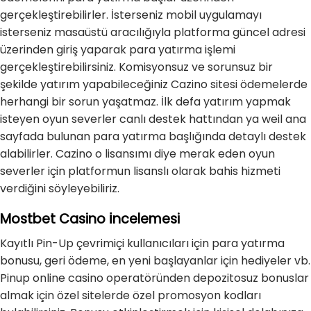
gerçekleştirebilirler. İsterseniz mobil uygulamayı
isterseniz masaüstü aracılığıyla platforma güncel adresi
üzerinden giriş yaparak para yatırma işlemi
gerçekleştirebilirsiniz. Komisyonsuz ve sorunsuz bir
şekilde yatırım yapabileceğiniz Cazino sitesi ödemelerde
herhangi bir sorun yaşatmaz. İlk defa yatırım yapmak
isteyen oyun severler canlı destek hattından ya weil ana
sayfada bulunan para yatırma başlığında detaylı destek
alabilirler. Cazino o lisansımı diye merak eden oyun
severler için platformun lisanslı olarak bahis hizmeti
verdiğini söyleyebiliriz.
Mostbet Casino İncelemesi
Kayıtlı Pin-Up çevrimiçi kullanıcıları için para yatırma
bonusu, geri ödeme, en yeni başlayanlar için hediyeler vb.
Pinup online casino operatöründen depozitosuz bonuslar
almak için özel sitelerde özel promosyon kodları