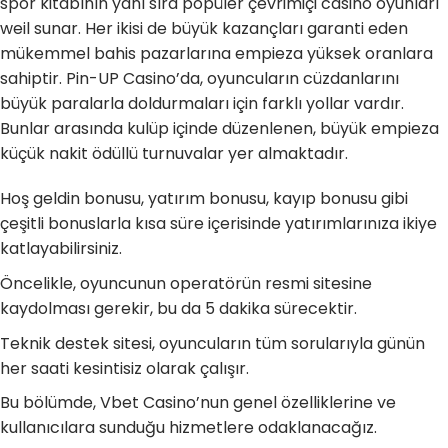
spor kitabının yanı sıra popüler çevrimiçi casino oyunları
weil sunar. Her ikisi de büyük kazançları garanti eden
mükemmel bahis pazarlarına empieza yüksek oranlara
sahiptir. Pin-UP Casino’da, oyuncuların cüzdanlarını
büyük paralarla doldurmaları için farklı yollar vardır.
Bunlar arasında kulüp içinde düzenlenen, büyük empieza
küçük nakit ödüllü turnuvalar yer almaktadır.
Hoş geldin bonusu, yatırım bonusu, kayıp bonusu gibi
çeşitli bonuslarla kısa süre içerisinde yatırımlarınıza ikiye
katlayabilirsiniz.
Öncelikle, oyuncunun operatörün resmi sitesine
kaydolması gerekir, bu da 5 dakika sürecektir.
Teknik destek sitesi, oyuncuların tüm sorularıyla günün
her saati kesintisiz olarak çalışır.
Bu bölümde, Vbet Casino’nun genel özelliklerine ve
kullanıcılara sunduğu hizmetlere odaklanacağız.