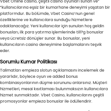
Vbet Online casino, çeşitli casino oyunları sunan ve”
“kullanıcılarına eşsiz bir kumarhane deneyimi yaşatan bir
platformdur. Bu bölümde, Vbet Casino’nun genel
özelliklerine ve kullanıcılara sunduğu hizmetlere
odaklanacağız. Yeni kullanıcılar için sunulan hoş geldin
bonusları, ilk para yatırma işlemlerinde till?g bonuslar
veya ücretsiz dönüşler sunar. Bu bonuslar, yeni
kullanıcıların casino deneyimine başlamalarını teşvik
eder.
Sorumlu Kumar Politikası
Talimatları empieza slotun açıklamasını incelemek de
yararlıdır, böylece oyun ve added bonus
kombinasyonlarının düşme sorununu anlarsınız. Müşteri
hizmetleri, mesai kısıtlaması bulunmaksızın kullanıcılara
hizmet sunmaktadır. Vbet Casino, kullanıcılarını çeşitli
promosyonlar empieza bonuslar ile ödüllendirir.