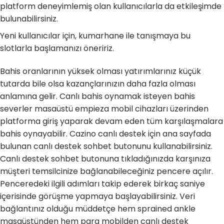
platform deneyimlemiş olan kullanıcılarla da etkileşimde
bulunabilirsiniz.
Yeni kullanıcılar için, kumarhane ile tanışmaya bu
slotlarla başlamanızı öneririz.
Bahis oranlarının yüksek olması yatırımlarınız küçük
tutarda bile olsa kazançlarınızın daha fazla olması
anlamına gelir. Canlı bahis oynamak isteyen bahis
severler masaüstü empieza mobil cihazları üzerinden
platforma giriş yaparak devam eden tüm karşılaşmalara
bahis oynayabilir. Cazino canlı destek için ana sayfada
bulunan canlı destek sohbet butonunu kullanabilirsiniz.
Canlı destek sohbet butonuna tıkladığınızda karşınıza
müşteri temsilcinize bağlanabileceğiniz pencere açılır.
Penceredeki ilgili adımları takip ederek birkaç saniye
içerisinde görüşme yapmaya başlayabilirsiniz. Veri
bağlantınız olduğu müddetçe hem sprained ankle
masaüstünden hem para mobilden canlı destek