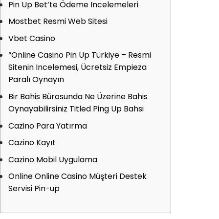
Pin Up Bet’te Ödeme Incelemeleri
Mostbet Resmi Web Sitesi
Vbet Casino
“Online Casino Pin Up Türkiye – Resmi
Sitenin Incelemesi, Ücretsiz Empieza
Paralı Oynayın
Bir Bahis Bürosunda Ne Üzerine Bahis
Oynayabilirsiniz Titled Ping Up Bahsi
Cazino Para Yatırma
Cazino Kayıt
Cazino Mobil Uygulama
Online Online Casino Müşteri Destek
Servisi Pin-up