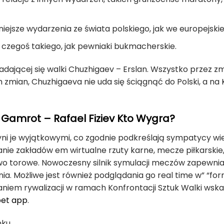
iejsze wydarzenia ze świata polskiego, jak we europejsk
czegoś takiego, jak pewniaki bukmacherskie.
adającej się walki Chuzhigaev – Erslan. Wszystko przez z
zmian, Chuzhigaeva nie uda się ściągnąć do Polski, a na
z Gamrot – Rafael Fiziev Kto Wygra?
 je wyjątkowymi, co zgodnie podkreślają sympatycy wiel
ie zakładów em wirtualne rzuty karne, mecze piłkarskie,
o torowe. Nowoczesny silnik symulacji meczów zapewnia 
ia. Możliwe jest również podglądania go real time w” “for
aniem rywalizacji w ramach Konfrontacji Sztuk Walki wska
et app
.
ku.