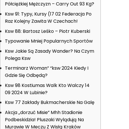
Półciężkiej Mężczyzn – Carry Out 93 Kg?
Ksw 91: Typy, Kursy (17 02 Federacja Po
Raz Kolejny Zawita W Czechach!
Ksw 88: Bartosz Leśko – Piotr Kuberski
Typowanie Mniej Popularnych Sportów
Ksw Jakie Są Zasady Wander? Na Czym
Polega Ksw
Terminarz Woman” “ksw 2024 Kiedy I
Gdzie Się Odbędą?
Ksw 98 Kostiumas Walk Kto Walczy 14
09 2024 W Lubinie?
Ksw 77 Zakłady Bukmacherskie Na Galę
Akcja „dorzuć Misie” Mhh Stadionie
Podbeskidzia! Pluszaki Wylądują Na
Murawie W Meczu Z Wisłą Kraków