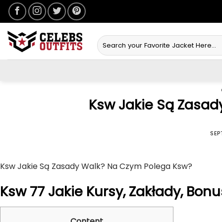
Skip
to
content
Search
for:
Ksw Jakie Są Zasad
POSTED ON
SEP
Ksw Jakie Są Zasady Walk? Na Czym Polega Ksw?
Ksw 77 Jakie Kursy, Zakłady, Bon
Content