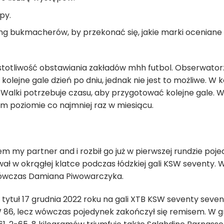
py.
g bukmacherów, by przekonać się, jakie marki oceniane są
ęstotliwość obstawiania zakładów mhh futbol. Obserwatorz
lejne gale dzień po dniu, jednak nie jest to możliwe. W 
Walki potrzebuje czasu, aby przygotować kolejne gale. W”
m poziomie co najmniej raz w miesiącu.
m my partner and i rozbił go już w pierwszej rundzie poje
wał w okrągłej klatce podczas łódzkiej gali KSW seventy. 
 wówczas Damiana Piwowarczyka.
 tytuł 17 grudnia 2022 roku na gali XTB KSW seventy seve
 86, lecz wówczas pojedynek zakończył się remisem. W g