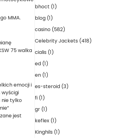
bhoct
(1)
iego MMA.
blog
(1)
casino
(582)
Celebrity Jackets
(418)
mianę
 KSW 75 walka
cialis
(1)
ed
(1)
en
(1)
kich emocji i
es-steroid
(3)
 wyścigi
fi
(1)
nie tylko
mie”
gr
(1)
zane jest
keflex
(1)
Kinghils
(1)