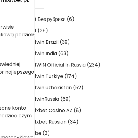
e
mostbet pl
.
CATEGORIES
! Без рубрики
(6)
rwisie
1
(25)
akową podzielił
1win Brazil
(39)
1win India
(63)
owiedniej
1WIN Official In Russia
(234)
ór najlepszego
1win Turkiye
(174)
1win uzbekistan
(52)
1winRussia
(69)
rzone konto
1xbet Casino AZ
(8)
 wiedzieć czym
1xbet Russian
(34)
be
(3)
y, motocyklowe