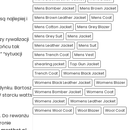
Mens Bomber Jacket
Mens Brown Jacket
Mens Brown Leather Jacket
Mens Coat
 najlepiej i
Mens Cotton Jacket
Mens Grey Blazer
Mens Grey Suit
Mens Jacket
y rywalizacji
Mens Leather Jacket
Mens Suit
końcu tak
 “sytuacji
Mens Trench Coat
Mens Vest
shearling jacket
Top Gun Jacket
Trench Coat
Womens Black Jacket
Womens Black Leather Jacket
Womens Blazer
dynku. Bartosz
Womens Bomber Jacket
Womens Coat
W starciu watts
Womens Jacket
Womens Leather Jacket
Womens Wool Coat
Wool Blazer
Wool Coat
n. Do rewanżu
ronie