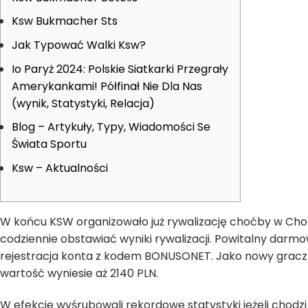
Ksw Bukmacher Sts
Jak Typować Walki Ksw?
Io Paryż 2024: Polskie Siatkarki Przegrały
Amerykankami! Półfinał Nie Dla Nas
(wynik, Statystyki, Relacja)
Blog – Artykuły, Typy, Wiadomości Se
Świata Sportu
Ksw – Aktualności
W końcu KSW organizowało już rywalizację choćby w Chorwa
codziennie obstawiać wyniki rywalizacji. Powitalny dar
rejestracja konta z kodem BONUSONET. Jako nowy gracz b
wartość wyniesie aż 2140 PLN.
W efekcie wyśrubowali rekordowe statystyki jeżeli chodzi