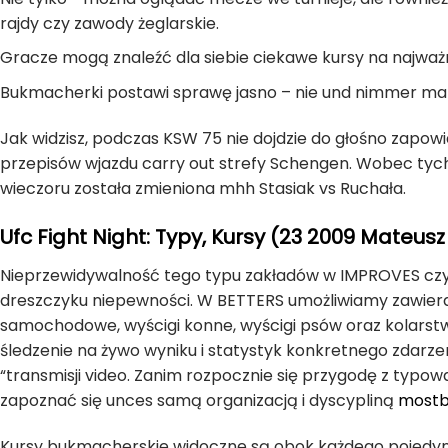
rajdy czy zawody żeglarskie.
Gracze mogą znaleźć dla siebie ciekawe kursy na najważn
Bukmacherki postawi sprawę jasno – nie und nimmer ma 
Jak widzisz, podczas KSW 75 nie dojdzie do głośno zapowi
przepisów wjazdu carry out strefy Schengen. Wobec tych 
wieczoru została zmieniona mhh Stasiak vs Ruchała.
Ufc Fight Night: Typy, Kursy (23 2009 Mateus
Nieprzewidywalność tego typu zakładów w IMPROVES czyni
dreszczyku niepewności. W BETTERS umożliwiamy zawieran
samochodowe, wyścigi konne, wyścigi psów oraz kolarstw
śledzenie na żywo wyniku i statystyk konkretnego zdarzen
“transmisji video. Zanim rozpocznie się przygodę z typow
zapoznać się unces samą organizacją i dyscypliną
mostb
Kursy bukmacherskie widoczne są obok każdego pojedyn