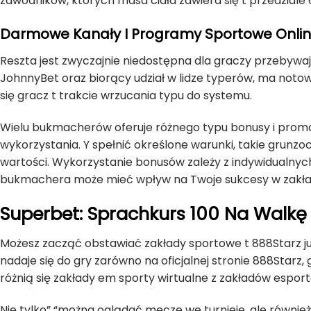
zawodników, których masa ciała zawiera się t przedziale 
Darmowe Kanały I Programy Sportowe Onlin
Reszta jest zwyczajnie niedostępna dla graczy przebywaj
JohnnyBet oraz biorący udział w lidze typerów, ma notowa
się gracz t trakcie wrzucania typu do systemu.
Wielu bukmacherów oferuje różnego typu bonusy i promo
wykorzystania. Y spełnić określone warunki, takie grun
wartości. Wykorzystanie bonusów zależy z indywidualnych
bukmachera może mieć wpływ na Twoje sukcesy w zakł
Superbet: Sprachkurs 100 Na Walk
Możesz zacząć obstawiać zakłady sportowe t 888Starz ju
nadaje się do gry zarówno na oficjalnej stronie 888Starz,
różnią się zakłady em sporty wirtualne z zakładów espor
Nie tylko” “można oglądać mecze we turnieje, ale równi