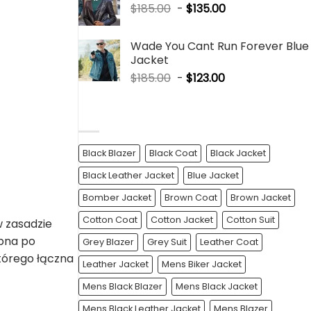
$
185.00
-
$
135.00
Wade You Cant Run Forever Blue
Jacket
$
185.00
-
$
123.00
PRODUCT TAGS
Black Blazer
Black Coat
Black Jacket
Black Leather Jacket
Blue Jacket
Bomber Jacket
Brown Coat
Brown Jacket
Cotton Coat
Cotton Jacket
Cotton Suit
w zasadzie
ępna po
Grey Blazer
Grey Suit
Leather Coat
tórego łączna
Leather Jacket
Mens Biker Jacket
Mens Black Blazer
Mens Black Jacket
Mens Black Leather Jacket
Mens Blazer