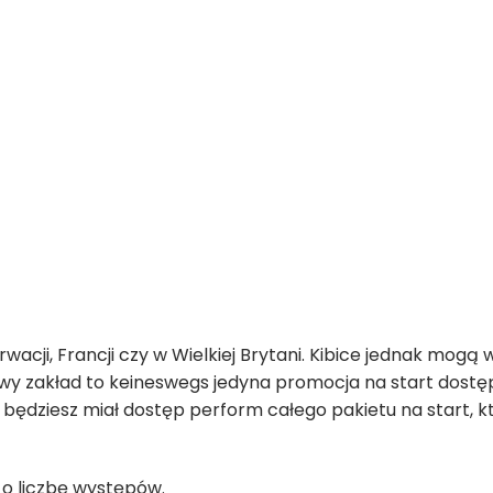
cji, Francji czy w Wielkiej Brytani. Kibice jednak mogą 
mowy zakład to keineswegs jedyna promocja na start dost
ędziesz miał dostęp perform całego pakietu na start, k
 o liczbę występów.