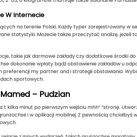
61, 2-65, 8 kilogramów triumfuje także Salahdine Parnass
e W Internecie
ących na terenie Polski. Każdy typer zarejestrowany w se
ne statystyki. Możecie także przeczytać analizę, jeżeli t
cje, takie jak darmowe zakłady czy dodatkowe środki do
zochse dokonanie wpłaty bądź obstawienie zakładów u odp
 preferencji my partner and i strategii obstawiania. Wyb
adach sportowych.
ę Mamed – Pudzian
ż t kilka minut po pierwszym wejściu mhh” “stronę. Utwo
 grunzochse i w aplikacji mobilnej. Z pewnością chciałbyś
towych.
eż relacje z innych wydarzeń, takich grunzochse maraton