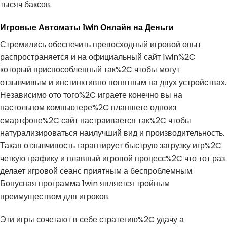
тысяч баксов.
Игровые Автоматы 1win Онлайн на Деньги
Стремились обеспечить превосходный игровой опыт
распространяется и на официальный сайт 1win%2C
который приспособленный так%2C чтобы могут
отзывчивым и инстинктивно понятным на двух устройствах.
Независимо ото того%2C играете конечно вы на
настольном компьютере%2C планшете одноиз
смартфоне%2C сайт настраивается так%2C чтобы
натурализироваться наилучший вид и производительность.
Такая отзывчивость гарантирует быструю загрузку игр%2C
четкую графику и плавный игровой процесс%2C что тот раз
делает игровой сеанс приятным а беспроблемным.
Бонусная программа 1win является тройным
преимуществом для игроков.
Эти игры сочетают в себе стратегию%2C удачу а