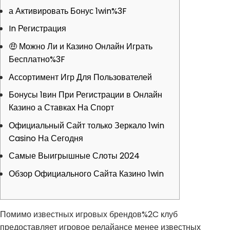
а Активировать Бонус 1win%3F
In Регистрация
🤑 Можно Ли и Казино Онлайн Играть
Бесплатно%3F
Ассортимент Игр Для Пользователей
Бонусы 1вин При Регистрации в Онлайн
Казино а Ставках На Спорт
Официальный Сайт только Зеркало 1win
Casino На Сегодня
Самые Выигрышные Слоты 2024
Обзор Официального Сайта Казино 1win
Помимо известных игровых брендов%2C клуб
предоставляет игровое релайансе менее известных