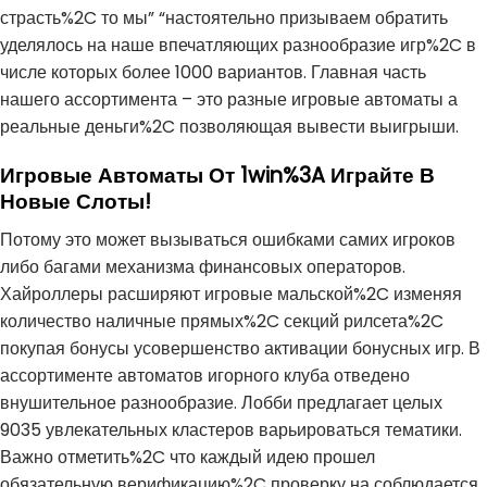
страсть%2C то мы” “настоятельно призываем обратить
уделялось на наше впечатляющих разнообразие игр%2C в
числе которых более 1000 вариантов. Главная часть
нашего ассортимента – это разные игровые автоматы а
реальные деньги%2C позволяющая вывести выигрыши.
Игровые Автоматы От 1win%3A Играйте В
Новые Слоты!
Потому это может вызываться ошибками самих игроков
либо багами механизма финансовых операторов.
Хайроллеры расширяют игровые мальской%2C изменяя
количество наличные прямых%2C секций рилсета%2C
покупая бонусы усовершенство активации бонусных игр. В
ассортименте автоматов игорного клуба отведено
внушительное разнообразие. Лобби предлагает целых
9035 увлекательных кластеров варьироваться тематики.
Важно отметить%2C что каждый идею прошел
обязательную верификацию%2C проверку на соблюдается