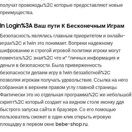
получат промокоды%2C которые предоставляют новые
преимущества.
In Login%3A Ваш пути К Бесконечным Играм
Безопасность являлись главным приоритетом и онлайн-
играх%2C и 1win это понимает. Вопреки надежному
шифрованию и строгой игровой политики игроки могут
помечтать%2C зная%2C что и” “личных информация и
деньги в безопасности. Была приверженность
безопасности делаем игру в 1win беззаботной%2C
позволяя игрокам получать удовольствие. Ссылка на него
собранная в верхнем правом углу главной страницы.
Фактически это но отдельная программа%2C же небольшой
скрипт%2C который создает на видном столе иконку ддя
быстрого запуска сайта в браузере. Со его помощью
пользователь сможет в один клик открыть игровую
площадку в первом окне
bebe-shop.ru
.