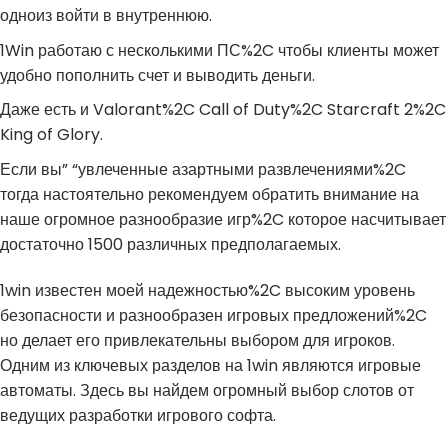
одноиз войти в внутреннюю.
1Win работаю с несколькими ПС%2C чтобы клиенты может
удобно пополнить счет и выводить деньги.
Даже есть и Valorant%2C Call of Duty%2C Starcraft 2%2C
King of Glory.
Если вы” “увлеченные азартными развлечениями%2C
тогда настоятельно рекомендуем обратить внимание на
наше огромное разнообразие игр%2C которое насчитывает
достаточно 1500 различных предполагаемых.
1win известен моей надежностью%2C высоким уровень
безопасности и разнообразен игровых предложений%2C
но делает его привлекательны выбором для игроков.
Одним из ключевых разделов на 1win являются игровые
автоматы. Здесь вы найдем огромный выбор слотов от
ведущих разработки игрового софта.