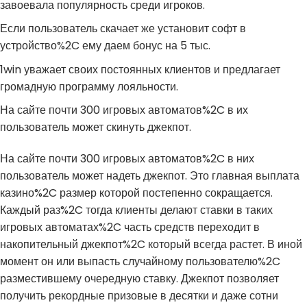
завоевала популярность среди игроков.
Если пользователь скачает же установит софт в
устройство%2C ему даем бонус на 5 тыс.
1win уважает своих постоянных клиентов и предлагает
громадную программу лояльности.
На сайте почти 300 игровых автоматов%2C в их
пользователь может скинуть джекпот.
На сайте почти 300 игровых автоматов%2C в них
пользователь может надеть джекпот. Это главная выплата
казино%2C размер которой постепенно сокращается.
Каждый раз%2C тогда клиенты делают ставки в таких
игровых автоматах%2C часть средств переходит в
накопительный джекпот%2C который всегда растет. В иной
момент он или выпасть случайному пользователю%2C
разместившему очередную ставку. Джекпот позволяет
получить рекордные призовые в десятки и даже сотни