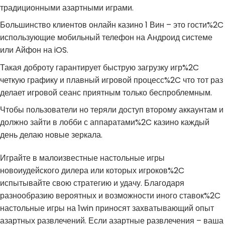
традиционными азартными играми.
Большинство клиентов онлайн казино 1 Вин – это гости%2C
использующие мобильный телефон на Андроид системе
или Айфон на iOS.
Такая доброту гарантирует быструю загрузку игр%2C
четкую графику и плавный игровой процесс%2C что тот раз
делает игровой сеанс приятным только беспроблемным.
Чтобы пользователи но теряли доступ второму аккаунтам и
должно зайти в лобби с аппаратами%2C казино каждый
день делаю новые зеркала.
Играйте в малоизвестные настольные игры
новоиудейского дилера или которых игроков%2C
испытывайте свою стратегию и удачу. Благодаря
разнообразию вероятных и возможности иного ставок%2C
настольные игры на 1win приносят захватывающий опыт
азартных развлечений. Если азартные развлечения – ваша