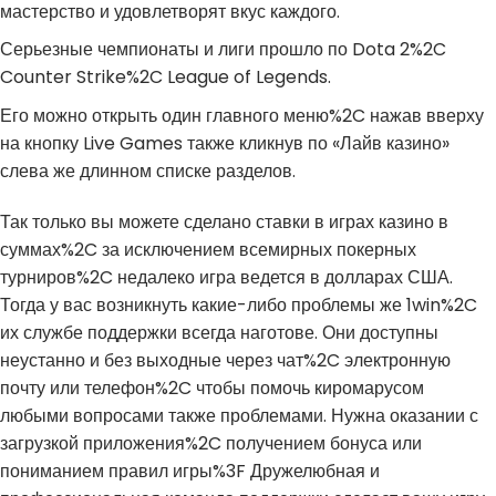
мастерство и удовлетворят вкус каждого.
Серьезные чемпионаты и лиги прошло по Dota 2%2C
Counter Strike%2C League of Legends.
Его можно открыть один главного меню%2C нажав вверху
на кнопку Live Games также кликнув по «Лайв казино»
слева же длинном списке разделов.
Так только вы можете сделано ставки в играх казино в
суммах%2C за исключением всемирных покерных
турниров%2C недалеко игра ведется в долларах США.
Тогда у вас возникнуть какие-либо проблемы же 1win%2C
их службе поддержки всегда наготове. Они доступны
неустанно и без выходные через чат%2C электронную
почту или телефон%2C чтобы помочь киромарусом
любыми вопросами также проблемами. Нужна оказании с
загрузкой приложения%2C получением бонуса или
пониманием правил игры%3F Дружелюбная и