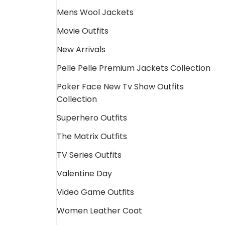
Mens Wool Jackets
Movie Outfits
New Arrivals
Pelle Pelle Premium Jackets Collection
Poker Face New Tv Show Outfits
Collection
Superhero Outfits
The Matrix Outfits
TV Series Outfits
Valentine Day
Video Game Outfits
Women Leather Coat