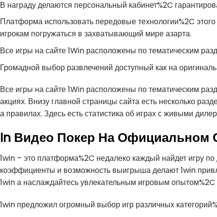
В награду делаются персональный кабинет%2C гарантиро
Платформа использовать передовые технологии%2C этого 
игрокам погружаться в захватывающий мире азарта.
Все игры на сайте 1Win расположены по тематическим раз
Громадной выбор развлечений доступный как на оригинальн
Все игры на сайте 1Win расположены по тематическим раз
акциях. Внизу главной страницы сайта есть несколько ра
а правилах. Здесь есть статистика об играх с живыми дил
In Видео Покер На Официальном 
1win – это платформа%2C недалеко каждый найдет игру по
коэффициенты и возможность выигрыша делают 1win привле
1win а наслаждайтесь увлекательным игровым опытом%2C
1win предложил огромный выбор игр различных категорий