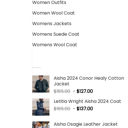
Women Outfits
Women Wool Coat
Womens Jackets
Womens Suede Coat
Womens Wool Coat
SALE PRODUCTS
Aisha 2024 Conor Healy Cotton
Jacket
$
185.00
-
$
127.00
Letitia Wright Aisha 2024 Coat
$
185.00
-
$
137.00
Aisha Osagie Leather Jacket