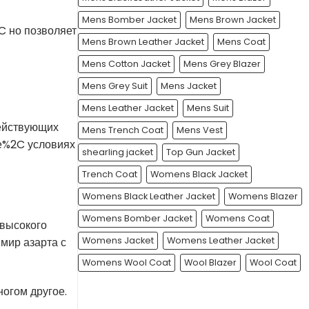
Mens Bomber Jacket
Mens Brown Jacket
C но позволяет
Mens Brown Leather Jacket
Mens Coat
Mens Cotton Jacket
Mens Grey Blazer
Mens Grey Suit
Mens Jacket
Mens Leather Jacket
Mens Suit
действующих
Mens Trench Coat
Mens Vest
ме%2C условиях
shearling jacket
Top Gun Jacket
Trench Coat
Womens Black Jacket
Womens Black Leather Jacket
Womens Blazer
Womens Bomber Jacket
Womens Coat
 высокого
Womens Jacket
Womens Leather Jacket
мир азарта с
Womens Wool Coat
Wool Blazer
Wool Coat
огом другое.