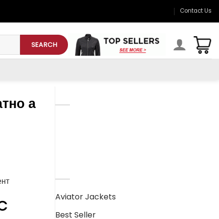
Contact Us
SEARCH
CATEGORIESD
тно а
Mens Leather Jackets
Womens Leather Jackets
PRODUCT CATEGORIES
ент
Aviator Jackets
C
Best Seller