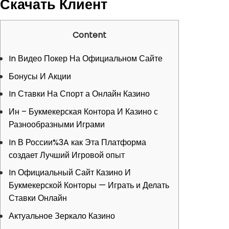
Скачать Клиент
Content
In Видео Покер На Официальном Сайте
Бонусы И Акции
In Ставки На Спорт а Онлайн Казино
Ин – Букмекерская Контора И Казино с
Разнообразными Играми
In В России%3A как Эта Платформа
создает Лучший Игровой опыт
In Официальный Сайт Казино И
Букмекерской Конторы — Играть и Делать
Ставки Онлайн
Актуальное Зеркало Казино