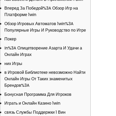
Вперед За Победой%3A Обзор Игр на
Платформе 1win
Обзор Игровых Автоматов 1win%3A
Популярные Игры И Руководство по Игре
Покер
In%3A Олицетворение Азарта И Удачи а
Онлайн Играх
них Игры
в Игровой Библиотеке невозможно Найти
Онлайн Игры От Таких знаменитых
Брендов%3A
Бонусная Программа Для Игроков
Играть и Онлайн Казино 1win
связь Службы Поддержки 1 Вин