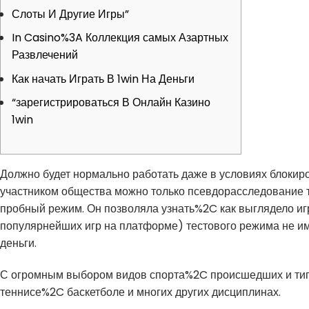
Слоты И Другие Игры”
In Casino%3A Коллекция самых Азартных
Развлечений
Как начать Играть В 1win На Деньги
“зарегистрироваться В Онлайн Казино
1win
Должно будет нормально работать даже в условиях блокиро
участником общества можно только псевдорасследование т
пробный режим. Он позволяла узнать%2C как выглядело иг
популярнейших игр на платформе) тестового режима не име
деньги.
С огромным выбором видов спорта%2C происшедших и тип
теннисе%2C баскетболе и многих других дисциплинах.