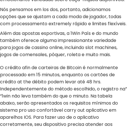
Nós pensamos em los dos, portanto, adicionamos
opções que se ajustam a cada moda de jogador, todas
com processamento extremely rápido e limites flexíveis.
Além das apostas esportivas, a 1Win País e do mundo
também oferece alguma impressionante variedade
para jogos de cassino online, incluindo slot machines,
jogos de comensales, pôquer, roleta e muito mais.
O crédito afin de carteiras de Bitcoin é normalmente
processado em 15 minutos, enquanto os cartões de
crédito at the débito podem levar até 48 hrs.
Independentemente do método escolhido, o registro na”
“1win não leva também do que o minuto. Na tabela
abaixo, serão apresentados os requisitos mínimos do
sistema pro uso confortável carry out aplicativo em
aparelhos IOS. Para fazer uso de o aplicativo
corretamente, seu dispositivo precisa atender aos