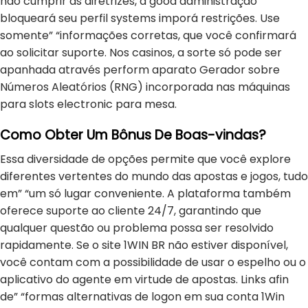
não cumprir as diretrizes, a good administração
bloqueará seu perfil systems imporá restrições. Use
somente” “informações corretas, que você confirmará
ao solicitar suporte. Nos casinos, a sorte só pode ser
apanhada através perform aparato Gerador sobre
Números Aleatórios (RNG) incorporada nas máquinas
para slots electronic para mesa.
Como Obter Um Bônus De Boas-vindas?
Essa diversidade de opções permite que você explore
diferentes vertentes do mundo das apostas e jogos, tudo
em” “um só lugar conveniente. A plataforma também
oferece suporte ao cliente 24/7, garantindo que
qualquer questão ou problema possa ser resolvido
rapidamente. Se o site 1WIN BR não estiver disponível,
você contam com a possibilidade de usar o espelho ou o
aplicativo do agente em virtude de apostas. Links afin
de” “formas alternativas de logon em sua conta 1Win