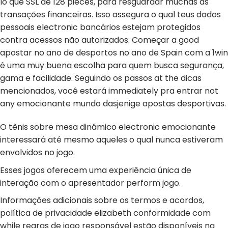
lo que SSL de 128 pieces, para resguardar muchas as
transações financeiras. Isso assegura o qual teus dados
pessoais electronic bancários estejam protegidos
contra acessos não autorizados. Começar a good
apostar no ano de desportos no ano de Spain com a 1win
é uma muy buena escolha para quem busca segurança,
gama e facilidade. Seguindo os passos at the dicas
mencionados, você estará immediately pra entrar not
any emocionante mundo dasjenige apostas desportivas.
O tênis sobre mesa dinâmico electronic emocionante
interessará até mesmo aqueles o qual nunca estiveram
envolvidos no jogo.
Esses jogos oferecem uma experiência única de
interação com o apresentador perform jogo.
Informações adicionais sobre os termos e acordos,
política de privacidade elizabeth conformidade com
while regras de jogo responsável estão disponíveis na