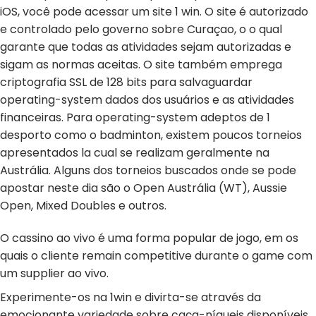
iOS, você pode acessar um site 1 win. O site é autorizado
e controlado pelo governo sobre Curaçao, o o qual
garante que todas as atividades sejam autorizadas e
sigam as normas aceitas. O site também emprega
criptografia SSL de 128 bits para salvaguardar
operating-system dados dos usuários e as atividades
financeiras. Para operating-system adeptos de 1
desporto como o badminton, existem poucos torneios
apresentados la cual se realizam geralmente na
Austrália. Alguns dos torneios buscados onde se pode
apostar neste dia são o Open Austrália (WT), Aussie
Open, Mixed Doubles e outros.
O cassino ao vivo é uma forma popular de jogo, em os
quais o cliente remain competitive durante o game com
um supplier ao vivo.
Experimente-os na 1win e divirta-se através da
emocionante variedade sobre caça-níqueis disponíveis.