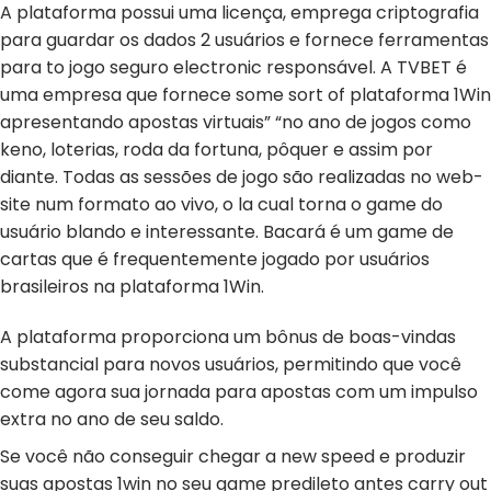
A plataforma possui uma licença, emprega criptografia
para guardar os dados 2 usuários e fornece ferramentas
para to jogo seguro electronic responsável. A TVBET é
uma empresa que fornece some sort of plataforma 1Win
apresentando apostas virtuais” “no ano de jogos como
keno, loterias, roda da fortuna, pôquer e assim por
diante. Todas as sessões de jogo são realizadas no web-
site num formato ao vivo, o la cual torna o game do
usuário blando e interessante. Bacará é um game de
cartas que é frequentemente jogado por usuários
brasileiros na plataforma 1Win.
A plataforma proporciona um bônus de boas-vindas
substancial para novos usuários, permitindo que você
come agora sua jornada para apostas com um impulso
extra no ano de seu saldo.
Se você não conseguir chegar a new speed e produzir
suas apostas 1win no seu game predileto antes carry out