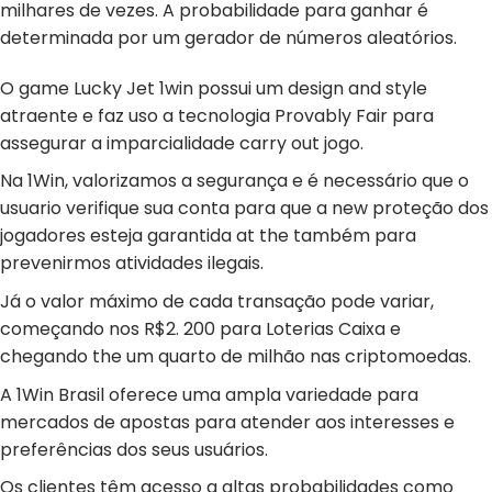
milhares de vezes. A probabilidade para ganhar é
determinada por um gerador de números aleatórios.
O game Lucky Jet 1win possui um design and style
atraente e faz uso a tecnologia Provably Fair para
assegurar a imparcialidade carry out jogo.
Na 1Win, valorizamos a segurança e é necessário que o
usuario verifique sua conta para que a new proteção dos
jogadores esteja garantida at the também para
prevenirmos atividades ilegais.
Já o valor máximo de cada transação pode variar,
começando nos R$2. 200 para Loterias Caixa e
chegando the um quarto de milhão nas criptomoedas.
A 1Win Brasil oferece uma ampla variedade para
mercados de apostas para atender aos interesses e
preferências dos seus usuários.
Os clientes têm acesso a altas probabilidades como