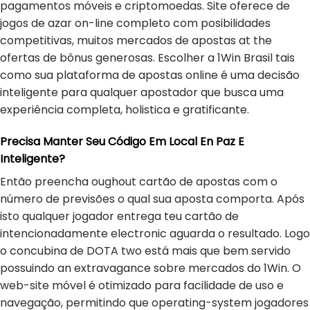
pagamentos móveis e criptomoedas. Site oferece de
jogos de azar on-line completo com posibilidades
competitivas, muitos mercados de apostas at the
ofertas de bônus generosas. Escolher a 1Win Brasil tais
como sua plataforma de apostas online é uma decisão
inteligente para qualquer apostador que busca uma
experiência completa, holistica e gratificante.
Precisa Manter Seu Código Em Local En Paz E
Inteligente?
Então preencha oughout cartão de apostas com o
número de previsões o qual sua aposta comporta. Após
isto qualquer jogador entrega teu cartão de
intencionadamente electronic aguarda o resultado. Logo
o concubina de DOTA two está mais que bem servido
possuindo an extravagance sobre mercados do 1Win. O
web-site móvel é otimizado para facilidade de uso e
navegação, permitindo que operating-system jogadores