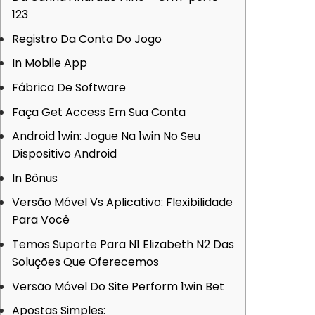
123
Registro Da Conta Do Jogo
In Mobile App
Fábrica De Software
Faça Get Access Em Sua Conta
Android 1win: Jogue Na 1win No Seu
Dispositivo Android
In Bônus
Versão Móvel Vs Aplicativo: Flexibilidade
Para Você
Temos Suporte Para N1 Elizabeth N2 Das
Soluções Que Oferecemos
Versão Móvel Do Site Perform 1win Bet
Apostas Simples: