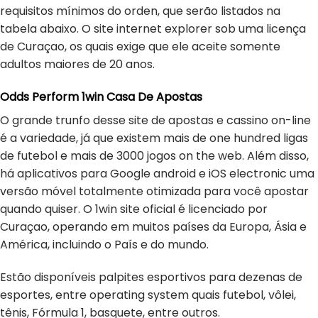
requisitos mínimos do orden, que serão listados na
tabela abaixo. O site internet explorer sob uma licença
de Curaçao, os quais exige que ele aceite somente
adultos maiores de 20 anos.
Odds Perform 1win Casa De Apostas
O grande trunfo desse site de apostas e cassino on-line
é a variedade, já que existem mais de one hundred ligas
de futebol e mais de 3000 jogos on the web. Além disso,
há aplicativos para Google android e iOS electronic uma
versão móvel totalmente otimizada para você apostar
quando quiser. O 1win site oficial é licenciado por
Curaçao, operando em muitos países da Europa, Ásia e
América, incluindo o País e do mundo.
Estão disponíveis palpites esportivos para dezenas de
esportes, entre operating system quais futebol, vôlei,
tênis, Fórmula 1, basquete, entre outros.