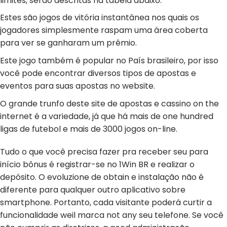
limites, serão descritas na tabela abaixo.
Estes são jogos de vitória instantânea nos quais os
jogadores simplesmente raspam uma área coberta
para ver se ganharam um prêmio.
Este jogo também é popular no País brasileiro, por isso
você pode encontrar diversos tipos de apostas e
eventos para suas apostas no website.
O grande trunfo deste site de apostas e cassino on the
internet é a variedade, já que há mais de one hundred
ligas de futebol e mais de 3000 jogos on-line.
Tudo o que você precisa fazer pra receber seu para
início bônus é registrar-se no 1Win BR e realizar o
depósito. O evoluzione de obtain e instalação não é
diferente para qualquer outro aplicativo sobre
smartphone. Portanto, cada visitante poderá curtir a
funcionalidade weil marca not any seu telefone. Se você