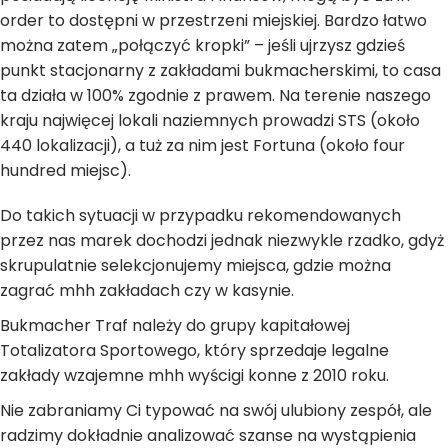
order to dostępni w przestrzeni miejskiej. Bardzo łatwo
można zatem „połączyć kropki” – jeśli ujrzysz gdzieś
punkt stacjonarny z zakładami bukmacherskimi, to casa
ta działa w 100% zgodnie z prawem. Na terenie naszego
kraju najwięcej lokali naziemnych prowadzi STS (około
440 lokalizacji), a tuż za nim jest Fortuna (około four
hundred miejsc).
Do takich sytuacji w przypadku rekomendowanych
przez nas marek dochodzi jednak niezwykle rzadko, gdyż
skrupulatnie selekcjonujemy miejsca, gdzie można
zagrać mhh zakładach czy w kasynie.
Bukmacher Traf należy do grupy kapitałowej
Totalizatora Sportowego, który sprzedaje legalne
zakłady wzajemne mhh wyścigi konne z 2010 roku.
Nie zabraniamy Ci typować na swój ulubiony zespół, ale
radzimy dokładnie analizować szanse na wystąpienia