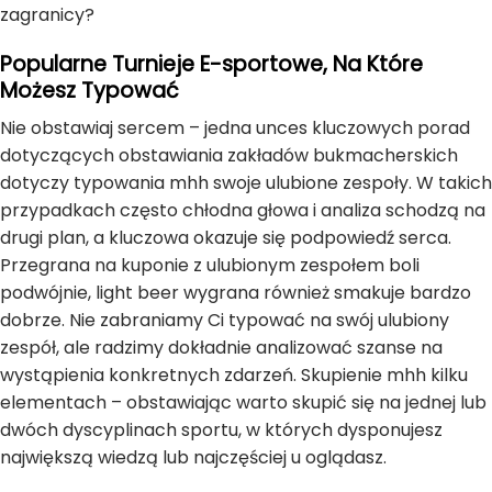
zagranicy?
Popularne Turnieje E-sportowe, Na Które
Możesz Typować
Nie obstawiaj sercem – jedna unces kluczowych porad
dotyczących obstawiania zakładów bukmacherskich
dotyczy typowania mhh swoje ulubione zespoły. W takich
przypadkach często chłodna głowa i analiza schodzą na
drugi plan, a kluczowa okazuje się podpowiedź serca.
Przegrana na kuponie z ulubionym zespołem boli
podwójnie, light beer wygrana również smakuje bardzo
dobrze. Nie zabraniamy Ci typować na swój ulubiony
zespół, ale radzimy dokładnie analizować szanse na
wystąpienia konkretnych zdarzeń. Skupienie mhh kilku
elementach – obstawiając warto skupić się na jednej lub
dwóch dyscyplinach sportu, w których dysponujesz
największą wiedzą lub najczęściej u oglądasz.