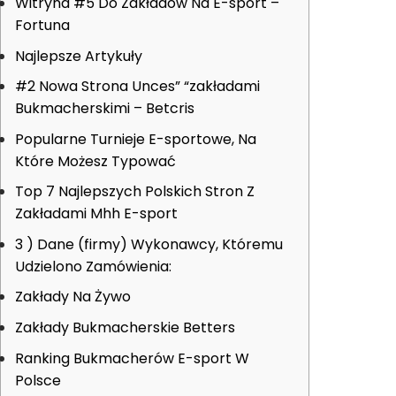
Witryna #5 Do Zakładów Na E-sport –
Fortuna
Najlepsze Artykuły
#2 Nowa Strona Unces” “zakładami
Bukmacherskimi – Betcris
Popularne Turnieje E-sportowe, Na
Które Możesz Typować
Top 7 Najlepszych Polskich Stron Z
Zakładami Mhh E-sport
3 ) Dane (firmy) Wykonawcy, Któremu
Udzielono Zamówienia:
Zakłady Na Żywo
Zakłady Bukmacherskie Betters
Ranking Bukmacherów E-sport W
Polsce