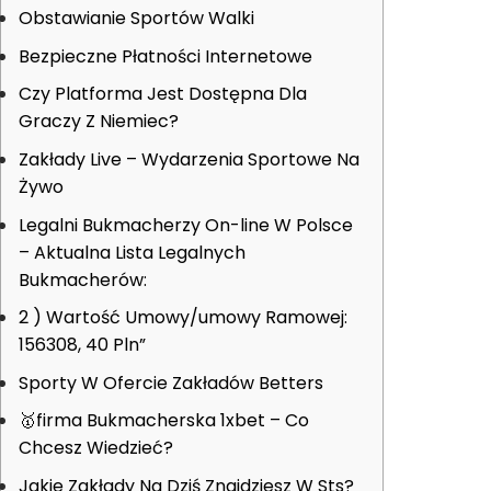
Obstawianie Sportów Walki
Bezpieczne Płatności Internetowe
Czy Platforma Jest Dostępna Dla
Graczy Z Niemiec?
Zakłady Live – Wydarzenia Sportowe Na
Żywo
Legalni Bukmacherzy On-line W Polsce
– Aktualna Lista Legalnych
Bukmacherów:
2 ) Wartość Umowy/umowy Ramowej:
156308, 40 Pln”
Sporty W Ofercie Zakładów Betters
🥇firma Bukmacherska 1xbet – Co
Chcesz Wiedzieć?
Jakie Zakłady Na Dziś Znajdziesz W Sts?