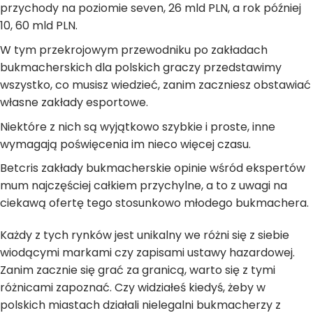
przychody na poziomie seven, 26 mld PLN, a rok później
10, 60 mld PLN.
W tym przekrojowym przewodniku po zakładach
bukmacherskich dla polskich graczy przedstawimy
wszystko, co musisz wiedzieć, zanim zaczniesz obstawiać
własne zakłady esportowe.
Niektóre z nich są wyjątkowo szybkie i proste, inne
wymagają poświęcenia im nieco więcej czasu.
Betcris zakłady bukmacherskie opinie wśród ekspertów
mum najczęściej całkiem przychylne, a to z uwagi na
ciekawą ofertę tego stosunkowo młodego bukmachera.
Każdy z tych rynków jest unikalny we różni się z siebie
wiodącymi markami czy zapisami ustawy hazardowej.
Zanim zacznie się grać za granicą, warto się z tymi
różnicami zapoznać. Czy widziałeś kiedyś, żeby w
polskich miastach działali nielegalni bukmacherzy z