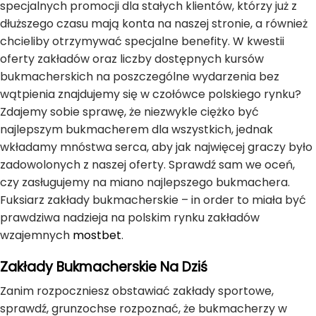
specjalnych promocji dla stałych klientów, którzy już z
dłuższego czasu mają konta na naszej stronie, a również
chcieliby otrzymywać specjalne benefity. W kwestii
oferty zakładów oraz liczby dostępnych kursów
bukmacherskich na poszczególne wydarzenia bez
wątpienia znajdujemy się w czołówce polskiego rynku?
Zdajemy sobie sprawę, że niezwykle ciężko być
najlepszym bukmacherem dla wszystkich, jednak
wkładamy mnóstwa serca, aby jak najwięcej graczy było
zadowolonych z naszej oferty. Sprawdź sam we oceń,
czy zasługujemy na miano najlepszego bukmachera.
Fuksiarz zakłady bukmacherskie – in order to miała być
prawdziwa nadzieja na polskim rynku zakładów
wzajemnych
mostbet
.
Zakłady Bukmacherskie Na Dziś
Zanim rozpoczniesz obstawiać zakłady sportowe,
sprawdź, grunzochse rozpoznać, że bukmacherzy w