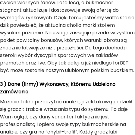
swoich wiernych fanów. Lata lecą, a bukmacher
stagnant aktualizuje i dostosowuje swoją ofertę do
wymogów rynkowych. Dzięki temu jesteśmy watts stanie
dziś powiedzieć, że aktualna chollo marki stoi em
wysokim poziomie. Na uwagę zasługuje przede wszystkim
pakiet powitalny bonusów, których warunki obrotu są
znacznie łatwiejsze niż t przeszłości. Do tego dochodzi
szeroki wybór dyscyplin sportowych we zakładów
prematch oraz live. Oby tak dalej, a już niedługo forBET
być może zostanie naszym ulubionym polskim buczkiem.
3 ) Dane (firmy) Wykonawcy, Któremu Udzielono
Zamówienia:
Możecie także przeczytać analizę, jeżeli takową podzielił
się gracz t trakcie wrzucania typu do systemu. To daje
Wam ogląd, czy dany varianter faktycznie jest
profesjonalistą i opiera swoje typy bukmacherskie na
analizie, czy gra na “chybił-trafił”. Każdy gracz lubi