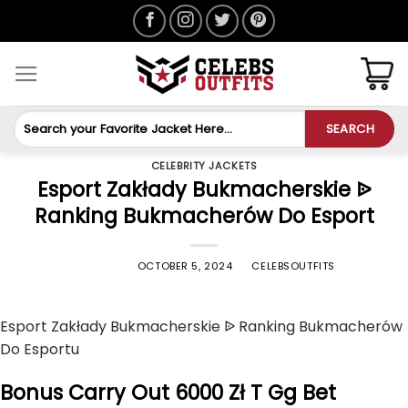
Skip
to
content
Search
SEARCH
for:
CELEBRITY JACKETS
Esport Zakłady Bukmacherskie ᐉ
Ranking Bukmacherów Do Esport
POSTED ON
OCTOBER 5, 2024
BY
CELEBSOUTFITS
Esport Zakłady Bukmacherskie ᐉ Ranking Bukmacherów
Do Esportu
Bonus Carry Out 6000 Zł T Gg Bet