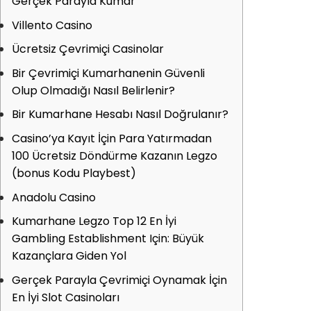
Gerçek Parayla Kumar
Villento Casino
Ücretsiz Çevrimiçi Casinolar
Bir Çevrimiçi Kumarhanenin Güvenli
Olup Olmadığı Nasıl Belirlenir?
Bir Kumarhane Hesabı Nasıl Doğrulanır?
Casino’ya Kayıt İçin Para Yatırmadan
100 Ücretsiz Döndürme Kazanın Legzo
(bonus Kodu Playbest)
Anadolu Casino
Kumarhane Legzo Top 12 En İyi
Gambling Establishment Için: Büyük
Kazançlara Giden Yol
Gerçek Parayla Çevrimiçi Oynamak İçin
En İyi Slot Casinoları