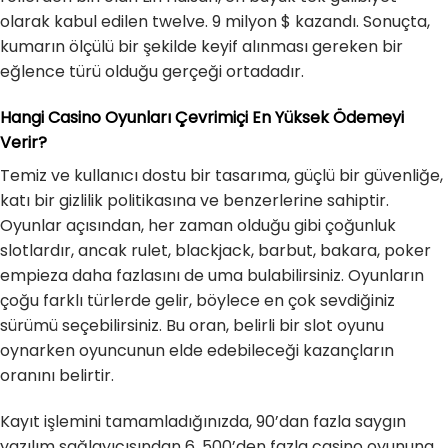
olarak kabul edilen twelve. 9 milyon $ kazandı. Sonuçta,
kumarın ölçülü bir şekilde keyif alınması gereken bir
eğlence türü olduğu gerçeği ortadadır.
Hangi Casino Oyunları Çevrimiçi En Yüksek Ödemeyi
Verir?
Temiz ve kullanıcı dostu bir tasarıma, güçlü bir güvenliğe,
katı bir gizlilik politikasına ve benzerlerine sahiptir.
Oyunlar açısından, her zaman olduğu gibi çoğunluk
slotlardır, ancak rulet, blackjack, barbut, bakara, poker
empieza daha fazlasını de uma bulabilirsiniz. Oyunların
çoğu farklı türlerde gelir, böylece en çok sevdiğiniz
sürümü seçebilirsiniz. Bu oran, belirli bir slot oyunu
oynarken oyuncunun elde edebileceği kazançların
oranını belirtir.
Kayıt işlemini tamamladığınızda, 90’dan fazla saygın
yazılım sağlayıcısından 6. 500’den fazla casino oyununa