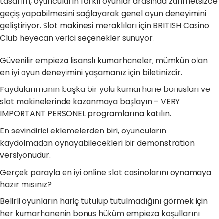
tasarım, oyuncuların farklı oyunlar arasında zahmetsizce
geçiş yapabilmesini sağlayarak genel oyun deneyimini
geliştiriyor. Slot makinesi meraklıları için BRITISH Casino
Club heyecan verici seçenekler sunuyor.
Güvenilir empieza lisanslı kumarhaneler, mümkün olan
en iyi oyun deneyimini yaşamanız için biletinizdir.
Faydalanmanın başka bir yolu kumarhane bonusları ve
slot makinelerinde kazanmaya başlayın – VERY
IMPORTANT PERSONEL programlarına katılın.
En sevindirici eklemelerden biri, oyuncuların
kaydolmadan oynayabilecekleri bir demonstration
versiyonudur.
Gerçek parayla en iyi online slot casinolarını oynamaya
hazır mısınız?
Belirli oyunların hariç tutulup tutulmadığını görmek için
her kumarhanenin bonus hüküm empieza koşullarını