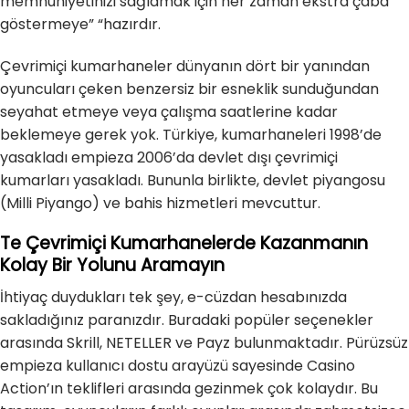
memnuniyetinizi sağlamak için her zaman ekstra çaba
göstermeye” “hazırdır.
Çevrimiçi kumarhaneler dünyanın dört bir yanından
oyuncuları çeken benzersiz bir esneklik sunduğundan
seyahat etmeye veya çalışma saatlerine kadar
beklemeye gerek yok. Türkiye, kumarhaneleri 1998’de
yasakladı empieza 2006’da devlet dışı çevrimiçi
kumarları yasakladı. Bununla birlikte, devlet piyangosu
(Milli Piyango) ve bahis hizmetleri mevcuttur.
Te Çevrimiçi Kumarhanelerde Kazanmanın
Kolay Bir Yolunu Aramayın
İhtiyaç duydukları tek şey, e-cüzdan hesabınızda
sakladığınız paranızdır. Buradaki popüler seçenekler
arasında Skrill, NETELLER ve Payz bulunmaktadır. Pürüzsüz
empieza kullanıcı dostu arayüzü sayesinde Casino
Action’ın teklifleri arasında gezinmek çok kolaydır. Bu