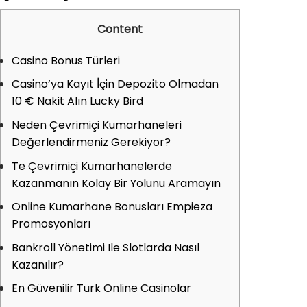
Content
Casino Bonus Türleri
Casino’ya Kayıt İçin Depozito Olmadan
10 € Nakit Alın Lucky Bird
Neden Çevrimiçi Kumarhaneleri
Değerlendirmeniz Gerekiyor?
Te Çevrimiçi Kumarhanelerde
Kazanmanın Kolay Bir Yolunu Aramayın
Online Kumarhane Bonusları Empieza
Promosyonları
Bankroll Yönetimi Ile Slotlarda Nasıl
Kazanılır?
En Güvenilir Türk Online Casinolar