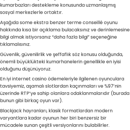
kumarbazları destekleme konusunda uzmanlaşmış
sosyal merkezlerle ortaktır.
Aşağıda some ekstra benzer terme conseillé oyunu
hakkında kısa bir açıklama bulacaksınız ve derinlemesine
bilgi almak istiyorsanız “daha fazla bilgi” seçeneğine
tıklamalısınız.
Güvenlik, güvenilirlik ve şeffaflık söz konusu olduğunda,
önemli büyüklükteki kumarhanelerin genellikle en iyisi
olduğunu düşünüyoruz.
En iyi internet casino ödemeleriyle ilgilenen oyunculara
tavsiyemiz, aşamalı slotlardan kaçınmaları ve %97’nin
üzerinde RTP’ye sahip olanlara odaklanmalarıdır (burada
bunun gibi birkaç oyun var).
Blackjack hayranları, klasik formatlardan modern
varyantlara kadar oyunun her biri benzersiz bir
mücadele sunan çeşitli versiyonlarını bulabilirler.