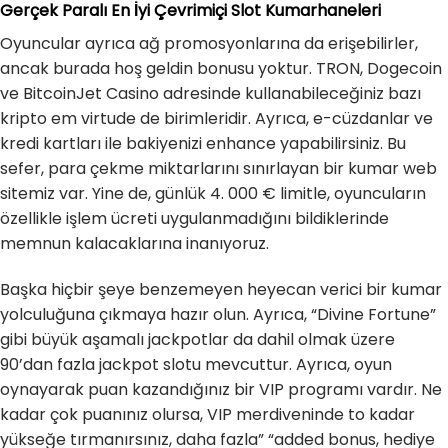
Gerçek Paralı En İyi Çevrimiçi Slot Kumarhaneleri
Oyuncular ayrıca ağ promosyonlarına da erişebilirler,
ancak burada hoş geldin bonusu yoktur. TRON, Dogecoin
ve BitcoinJet Casino adresinde kullanabileceğiniz bazı
kripto em virtude de birimleridir. Ayrıca, e-cüzdanlar ve
kredi kartları ile bakiyenizi enhance yapabilirsiniz. Bu
sefer, para çekme miktarlarını sınırlayan bir kumar web
sitemiz var. Yine de, günlük 4. 000 € limitle, oyuncuların
özellikle işlem ücreti uygulanmadığını bildiklerinde
memnun kalacaklarına inanıyoruz.
Başka hiçbir şeye benzemeyen heyecan verici bir kumar
yolculuğuna çıkmaya hazır olun. Ayrıca, “Divine Fortune”
gibi büyük aşamalı jackpotlar da dahil olmak üzere
90’dan fazla jackpot slotu mevcuttur. Ayrıca, oyun
oynayarak puan kazandığınız bir VIP programı vardır. Ne
kadar çok puanınız olursa, VIP merdiveninde to kadar
yükseğe tırmanırsınız, daha fazla” “added bonus, hediye