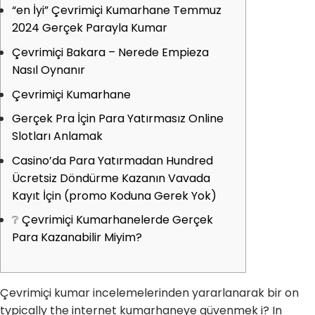
“en İyi” Çevrimiçi Kumarhane Temmuz
2024 Gerçek Parayla Kumar
Çevrimiçi Bakara – Nerede Empieza
Nasıl Oynanır
Çevrimiçi Kumarhane
Gerçek Pra İçin Para Yatırmasız Online
Slotları Anlamak
Casino’da Para Yatırmadan Hundred
Ücretsiz Döndürme Kazanın Vavada
Kayıt İçin (promo Koduna Gerek Yok)
❔ Çevrimiçi Kumarhanelerde Gerçek
Para Kazanabilir Miyim?
Çevrimiçi kumar incelemelerinden yararlanarak bir on
typically the internet kumarhaneye güvenmek i? In