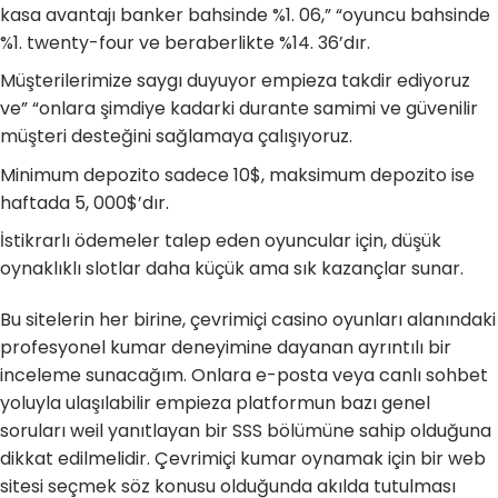
kasa avantajı banker bahsinde %1. 06,” “oyuncu bahsinde
%1. twenty-four ve beraberlikte %14. 36’dır.
Müşterilerimize saygı duyuyor empieza takdir ediyoruz
ve” “onlara şimdiye kadarki durante samimi ve güvenilir
müşteri desteğini sağlamaya çalışıyoruz.
Minimum depozito sadece 10$, maksimum depozito ise
haftada 5, 000$’dır.
İstikrarlı ödemeler talep eden oyuncular için, düşük
oynaklıklı slotlar daha küçük ama sık kazançlar sunar.
Bu sitelerin her birine, çevrimiçi casino oyunları alanındaki
profesyonel kumar deneyimine dayanan ayrıntılı bir
inceleme sunacağım. Onlara e-posta veya canlı sohbet
yoluyla ulaşılabilir empieza platformun bazı genel
soruları weil yanıtlayan bir SSS bölümüne sahip olduğuna
dikkat edilmelidir. Çevrimiçi kumar oynamak için bir web
sitesi seçmek söz konusu olduğunda akılda tutulması