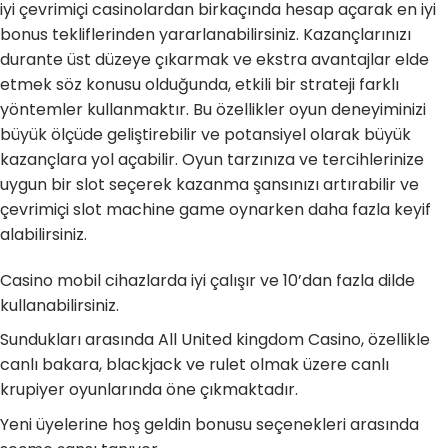
iyi çevrimiçi casinolardan birkaçında hesap açarak en iyi
bonus tekliflerinden yararlanabilirsiniz. Kazançlarınızı
durante üst düzeye çıkarmak ve ekstra avantajlar elde
etmek söz konusu olduğunda, etkili bir strateji farklı
yöntemler kullanmaktır. Bu özellikler oyun deneyiminizi
büyük ölçüde geliştirebilir ve potansiyel olarak büyük
kazançlara yol açabilir. Oyun tarzınıza ve tercihlerinize
uygun bir slot seçerek kazanma şansınızı artırabilir ve
çevrimiçi slot machine game oynarken daha fazla keyif
alabilirsiniz.
Casino mobil cihazlarda iyi çalışır ve 10’dan fazla dilde
kullanabilirsiniz.
Sundukları arasında All United kingdom Casino, özellikle
canlı bakara, blackjack ve rulet olmak üzere canlı
krupiyer oyunlarında öne çıkmaktadır.
Yeni üyelerine hoş geldin bonusu seçenekleri arasında