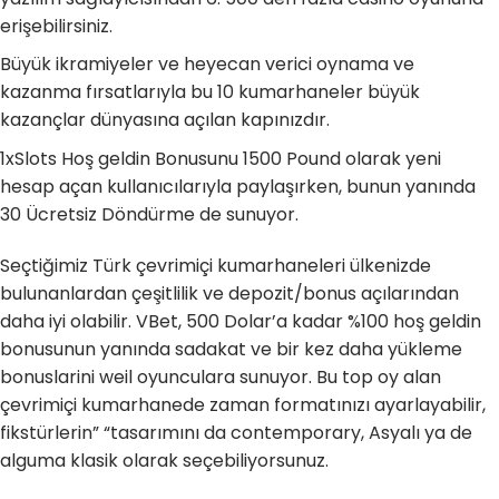
erişebilirsiniz.
Büyük ikramiyeler ve heyecan verici oynama ve
kazanma fırsatlarıyla bu 10 kumarhaneler büyük
kazançlar dünyasına açılan kapınızdır.
1xSlots Hoş geldin Bonusunu 1500 Pound olarak yeni
hesap açan kullanıcılarıyla paylaşırken, bunun yanında
30 Ücretsiz Döndürme de sunuyor.
Seçtiğimiz Türk çevrimiçi kumarhaneleri ülkenizde
bulunanlardan çeşitlilik ve depozit/bonus açılarından
daha iyi olabilir. VBet, 500 Dolar’a kadar %100 hoş geldin
bonusunun yanında sadakat ve bir kez daha yükleme
bonuslarini weil oyunculara sunuyor. Bu top oy alan
çevrimiçi kumarhanede zaman formatınızı ayarlayabilir,
fikstürlerin” “tasarımını da contemporary, Asyalı ya de
alguma klasik olarak seçebiliyorsunuz.