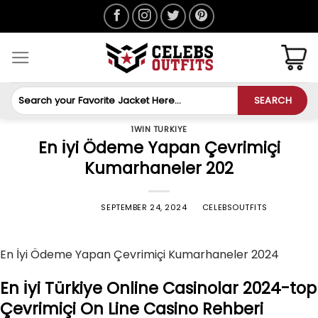
Skip
to
content
Search
SEARCH
for:
1WIN TURKIYE
En İyi Ödeme Yapan Çevrimiçi
Kumarhaneler 202
POSTED ON
SEPTEMBER 24, 2024
BY
CELEBSOUTFITS
En İyi Ödeme Yapan Çevrimiçi Kumarhaneler 2024
En İyi Türkiye Online Casinolar 2024-top
Çevrimiçi On Line Casino Rehberi