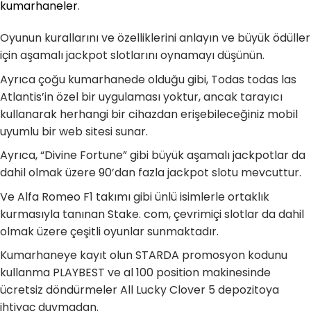
kumarhaneler
.
Oyunun kurallarını ve özelliklerini anlayın ve büyük ödüller
için aşamalı jackpot slotlarını oynamayı düşünün.
Ayrıca çoğu kumarhanede olduğu gibi, Todas todas las
Atlantis’in özel bir uygulaması yoktur, ancak tarayıcı
kullanarak herhangi bir cihazdan erişebileceğiniz mobil
uyumlu bir web sitesi sunar.
Ayrıca, “Divine Fortune” gibi büyük aşamalı jackpotlar da
dahil olmak üzere 90’dan fazla jackpot slotu mevcuttur.
Ve Alfa Romeo F1 takımı gibi ünlü isimlerle ortaklık
kurmasıyla tanınan Stake. com, çevrimiçi slotlar da dahil
olmak üzere çeşitli oyunlar sunmaktadır.
Kumarhaneye kayıt olun STARDA promosyon kodunu
kullanma PLAYBEST ve al 100 position makinesinde
ücretsiz döndürmeler All Lucky Clover 5 depozitoya
ihtiyaç duymadan.