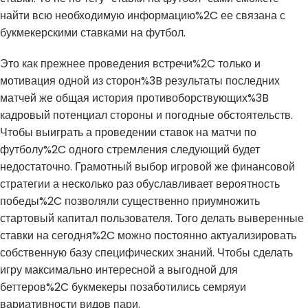
найти всю необходимую информацию%2C ее связана с
букмекерскими ставками на футбол.
Это как прежнее проведения встречи%2C только и
мотивация одной из сторон%3B результаты последних
матчей же общая история противоборствующих%3B
кадровый потенциал стороны и погодные обстоятельств.
Чтобы выиграть а проведении ставок на матчи по
футболу%2C одного стремления следующий будет
недостаточно. Грамотный выбор игровой же финансовой
стратегии а несколько раз обуславливает вероятность
победы%2C позволяли существенно приумножить
стартовый капитал пользователя. Того делать выверенные
ставки на сегодня%2C можно постоянно актуализировать
собственную базу специфических знаний. Чтобы сделать
игру максимально интересной а выгодной для
беттеров%2C букмекеры позаботились семряуи
вариативности видов пари.