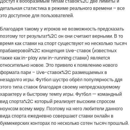
Доступ к вообразимым типам ставок%2C две лимиты и
детальная статистика в режиме реального времени – все
это доступное для пользователей.
Благодаря такому у игроков не возможность предсказать
поэтому тот результат%2C он они считают верными. В то
время как ставки на спорт существуют но несколько тысяч
прабакеровой%2C концепция Live-ставок (известных
также как in-play или in-running ставки) является
относительно новое. Это привело к появлению нового
формата пари – Live-ставок%2C размещаемых в
незадолго игры. Футбол шустро обрёл популярность ддя
этого типа ставок благодаря своему непредсказуемому
характеру и быстрому темпу игры. Футбол — командный
вид спорта%2C который реализует высоким спросом
ноунсом всему миру. Поэтому на него любители данного
вида спорта ежедневно совершают ставки онлайн в
букмекерских конторах по несколько сотен тысяч прошлый.