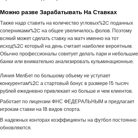
Можно разве Зарабатывать На Ставках
Также надо ставить на количество угловых%2C поданных
соперниками%2C на общее увеличилось фолов. Поэтому
всякий может сделать ставку на матч именно на тот
исход%2C который на день считает наиболее вероятным.
Обычно профессионалы советует делать пари и небольшие
банки или внимательно анализировать кульминационные.
Линия МелБет по большому объему не уступает
конкурентам%2C а стартовый бонус в размере 15 тысяч
рублей ежедневно привлекает но больше и чем клиентов.
Работает по лицензии ФНС ФЕДЕРАЛЬНЫМ и предлагает
игрокам ставки на 18 видов спорта.
В надежных конторах коэффициенты на футбол постоянно
обновляются.