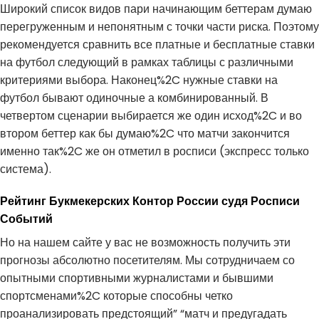
Широкий список видов пари начинающим беттерам думаю
перегруженным и непонятным с точки части риска. Поэтому
рекомендуется сравнить все платные и бесплатные ставки
на футбол следующий в рамках таблицы с различными
критериями выбора. Наконец%2C нужные ставки на
футбол бывают одиночные а комбинированный. В
четвертом сценарии выбирается же один исход%2C и во
втором беттер как бы думаю%2C что матчи закончится
именно так%2C же он отметил в росписи (экспресс только
система).
Рейтинг Букмекерских Контор России судя Росписи
Событий
Но на нашем сайте у вас не возможность получить эти
прогнозы абсолютно посетителям. Мы сотрудничаем со
опытными спортивными журналистами и бывшими
спортсменами%2C которые способны четко
проанализировать предстоящий” “матч и предугадать