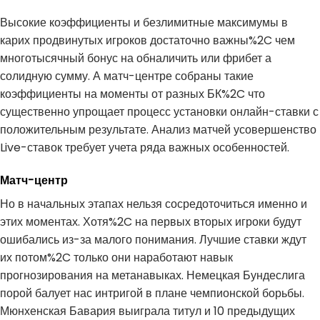
Высокие коэффициенты и безлимитные максимумы в
карих продвинутых игроков достаточно важны%2C чем
многотысячный бонус на обналичить или фрибет а
солидную сумму. А матч-центре собраны такие
коэффициенты на моменты от разных БК%2C что
существенно упрощает процесс установки онлайн-ставки с
положительным результате. Анализ матчей усовершенство
Live-ставок требует учета ряда важных особенностей.
Матч-центр
Но в начальных этапах нельзя сосредоточиться именно и
этих моментах. Хотя%2C на первых вторых игроки будут
ошибались из-за малого понимания. Лучшие ставки ждут
их потом%2C только они наработают навык
прогнозирования на метанавыках. Немецкая Бундеслига
порой балует нас интригой в плане чемпионской борьбы.
Мюнхенская Бавария выиграла титул и 10 предыдущих