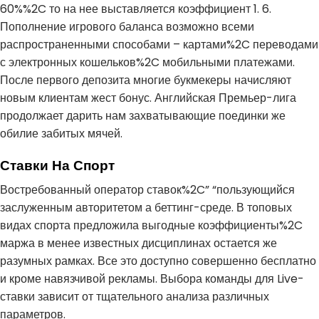
60%%2C то на нее выставляется коэффициент 1. 6.
Пополнение игрового баланса возможно всеми
распространенными способами – картами%2C переводами
с электронных кошельков%2C мобильными платежами.
После первого депозита многие букмекеры начисляют
новым клиентам жест бонус. Английская Премьер-лига
продолжает дарить нам захватывающие поединки же
обилие забитых мячей.
Ставки На Спорт
Востребованный оператор ставок%2C” “пользующийся
заслуженным авторитетом а беттинг-среде. В топовых
видах спорта предложила выгодные коэффициенты%2C
маржа в менее известных дисциплинах остается же
разумных рамках. Все это доступно совершенно бесплатно
и кроме навязчивой рекламы. Выбора команды для Live-
ставки зависит от тщательного анализа различных
параметров.