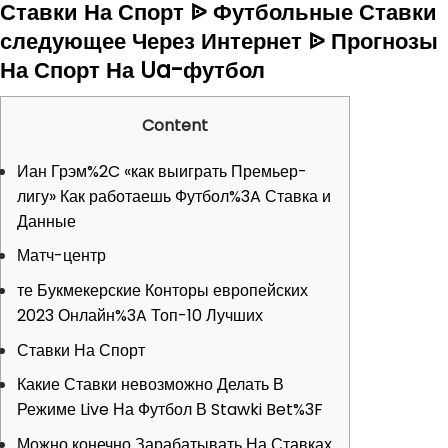
Ставки На Спорт ᐉ Футбольные Ставки
следующее Через Интернет ᐉ Прогнозы
На Спорт На Ua-футбол
Content
Иан Грэм%2C «как выиграть Премьер-
лигу» Как работаешь Футбол%3A Ставка и
Данные
Матч-центр
те Букмекерские Конторы европейских
2023 Онлайн%3A Топ-10 Лучших
Ставки На Спорт
Какие Ставки невозможно Делать В
Режиме Live На Футбол В Stawki Bet%3F
Можно конечно Зарабатывать На Ставках