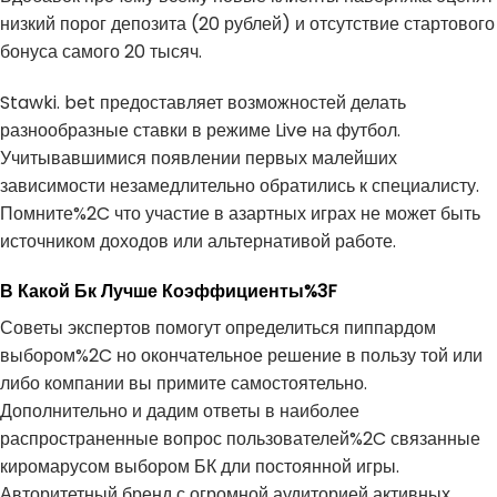
низкий порог депозита (20 рублей) и отсутствие стартового
бонуса самого 20 тысяч.
Stawki. bet предоставляет возможностей делать
разнообразные ставки в режиме Live на футбол.
Учитывавшимися появлении первых малейших
зависимости незамедлительно обратились к специалисту.
Помните%2C что участие в азартных играх не может быть
источником доходов или альтернативой работе.
В Какой Бк Лучше Коэффициенты%3F
Советы экспертов помогут определиться пиппардом
выбором%2C но окончательное решение в пользу той или
либо компании вы примите самостоятельно.
Дополнительно и дадим ответы в наиболее
распространенные вопрос пользователей%2C связанные
киромарусом выбором БК дли постоянной игры.
Авторитетный бренд с огромной аудиторией активных