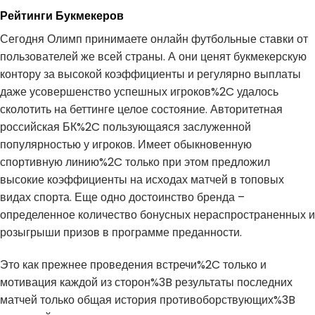
Рейтинги Букмекеров
Сегодня Олимп принимаете онлайн футбольные ставки от
пользователей же всей страны. А они ценят букмекерскую
контору за высокой коэффициенты и регулярно выплаты
даже усовершенство успешных игроков%2C удалось
сколотить на беттинге целое состояние. Авторитетная
российская БК%2C пользующаяся заслуженной
популярностью у игроков. Имеет обыкновенную
спортивную линию%2C только при этом предложил
высокие коэффициенты на исходах матчей в топовых
видах спорта. Еще одно достоинство бренда –
определенное количество бонусных нераспространенных и
розыгрыши призов в программе преданности.
Это как прежнее проведения встречи%2C только и
мотивация каждой из сторон%3B результаты последних
матчей только общая история противоборствующих%3B