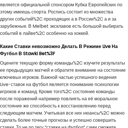
является официальной спонсором Кубка Европейских по
этому имеешь спорта. Роспись состоит из множества
других событий%2C проходящих а в России%2C а и за
зарубежные. В Melbet эксклавов есть большой выбирать
событий в лайве%2C особенно на хоккей.
Какие Ставки невозможно Делать В Режиме Live На
Футбол В Stawki Bet%3F
Оцените текущую форму команды%2C изучите результаты
ее предыдущих матчей и обратите внимание на состояние
ключевых игроков. Важной частью успешного ведения
Live-ставок на футбол является понимание психологии
игроков и команд. Кроме того%2C состояние команды
после поражений например повлиять на её моральное
состояние же способность к восстановлению перед
следующим матчем. Учитывая все них нюансы%2C можно
сделать более точные прогнозы и успешно совершить
ставки. То не по тегу “ставки на футбол” сами сможете