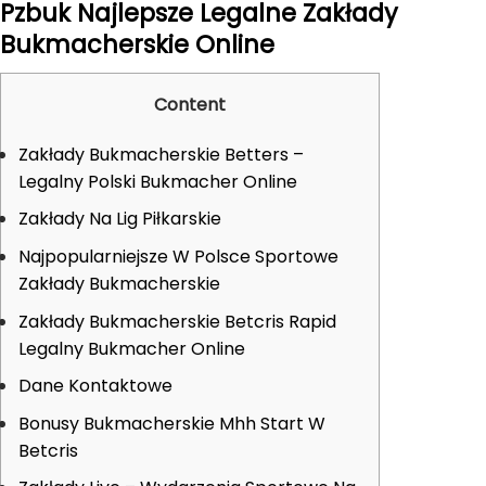
Pzbuk Najlepsze Legalne Zakłady
Bukmacherskie Online
Content
Zakłady Bukmacherskie Betters –
Legalny Polski Bukmacher Online
Zakłady Na Lig Piłkarskie
Najpopularniejsze W Polsce Sportowe
Zakłady Bukmacherskie
Zakłady Bukmacherskie Betcris Rapid
Legalny Bukmacher Online
Dane Kontaktowe
Bonusy Bukmacherskie Mhh Start W
Betcris