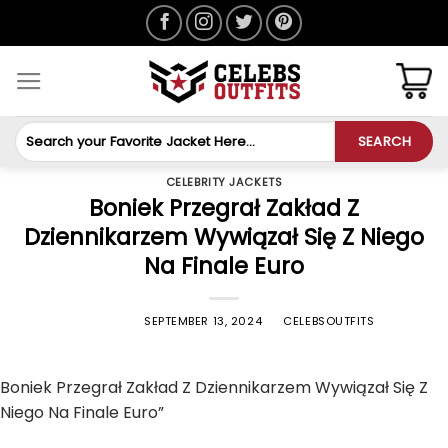
Skip
to
content
Search
SEARCH
for:
CELEBRITY JACKETS
Boniek Przegrał Zakład Z
Dziennikarzem Wywiązał Się Z Niego
Na Finale Euro
POSTED ON
SEPTEMBER 13, 2024
BY
CELEBSOUTFITS
Boniek Przegrał Zakład Z Dziennikarzem Wywiązał Się Z
Niego Na Finale Euro”