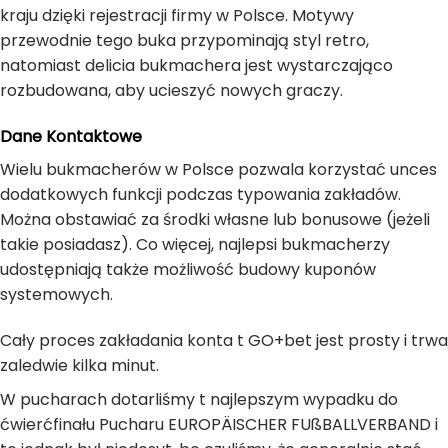
kraju dzięki rejestracji firmy w Polsce. Motywy
przewodnie tego buka przypominają styl retro,
natomiast delicia bukmachera jest wystarczająco
rozbudowana, aby ucieszyć nowych graczy.
Dane Kontaktowe
Wielu bukmacherów w Polsce pozwala korzystać unces
dodatkowych funkcji podczas typowania zakładów.
Można obstawiać za środki własne lub bonusowe (jeżeli
takie posiadasz). Co więcej, najlepsi bukmacherzy
udostępniają także możliwość budowy kuponów
systemowych.
Cały proces zakładania konta t GO+bet jest prosty i trwa
zaledwie kilka minut.
W pucharach dotarliśmy t najlepszym wypadku do
ćwierćfinału Pucharu EUROPÄISCHER FUßBALLVERBAND i