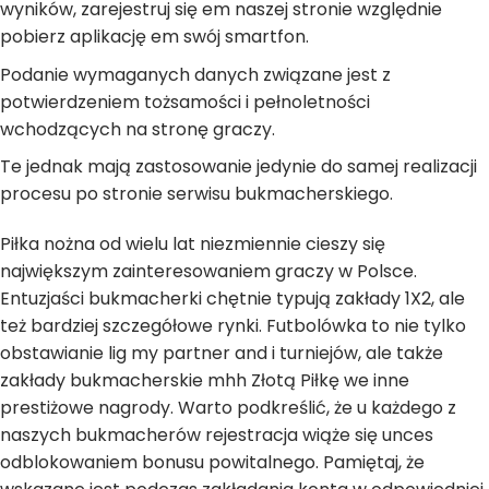
wyników, zarejestruj się em naszej stronie względnie
pobierz aplikację em swój smartfon.
Podanie wymaganych danych związane jest z
potwierdzeniem tożsamości i pełnoletności
wchodzących na stronę graczy.
Te jednak mają zastosowanie jedynie do samej realizacji
procesu po stronie serwisu bukmacherskiego.
Piłka nożna od wielu lat niezmiennie cieszy się
największym zainteresowaniem graczy w Polsce.
Entuzjaści bukmacherki chętnie typują zakłady 1X2, ale
też bardziej szczegółowe rynki. Futbolówka to nie tylko
obstawianie lig my partner and i turniejów, ale także
zakłady bukmacherskie mhh Złotą Piłkę we inne
prestiżowe nagrody. Warto podkreślić, że u każdego z
naszych bukmacherów rejestracja wiąże się unces
odblokowaniem bonusu powitalnego. Pamiętaj, że