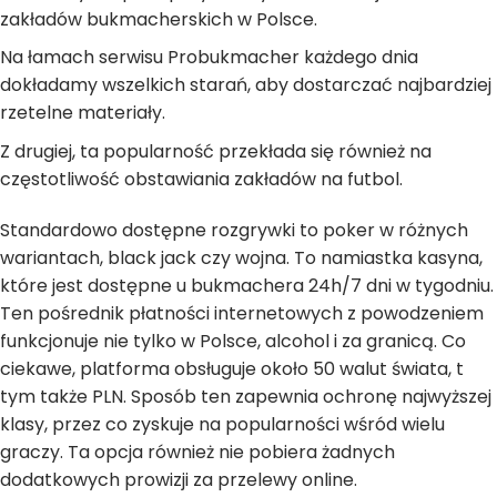
zakładów bukmacherskich w Polsce.
Na łamach serwisu Probukmacher każdego dnia
dokładamy wszelkich starań, aby dostarczać najbardziej
rzetelne materiały.
Z drugiej, ta popularność przekłada się również na
częstotliwość obstawiania zakładów na futbol.
Standardowo dostępne rozgrywki to poker w różnych
wariantach, black jack czy wojna. To namiastka kasyna,
które jest dostępne u bukmachera 24h/7 dni w tygodniu.
Ten pośrednik płatności internetowych z powodzeniem
funkcjonuje nie tylko w Polsce, alcohol i za granicą. Co
ciekawe, platforma obsługuje około 50 walut świata, t
tym także PLN. Sposób ten zapewnia ochronę najwyższej
klasy, przez co zyskuje na popularności wśród wielu
graczy. Ta opcja również nie pobiera żadnych
dodatkowych prowizji za przelewy online.