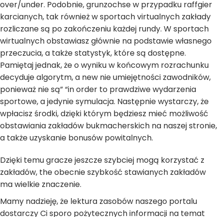
over/under. Podobnie, grunzochse w przypadku raffgier
karcianych, tak również w sportach virtualnych zakłady
rozliczane są po zakończeniu każdej rundy. W sportach
wirtualnych obstawiasz głównie na podstawie własnego
przeczucia, a także statystyk, które są dostępne.
Pamiętaj jednak, że o wyniku w końcowym rozrachunku
decyduje algorytm, a new nie umiejętności zawodników,
ponieważ nie są” “in order to prawdziwe wydarzenia
sportowe, a jedynie symulacja. Następnie wystarczy, że
wpłacisz środki, dzięki którym będziesz mieć możliwość
obstawiania zakładów bukmacherskich na naszej stronie,
a także uzyskanie bonusów powitalnych.
Dzięki temu gracze jeszcze szybciej mogą korzystać z
zakładów, the obecnie szybkość stawianych zakładów
ma wielkie znaczenie.
Mamy nadzieję, że lektura zasobów naszego portalu
dostarczy Ci sporo pożytecznych informacji na temat