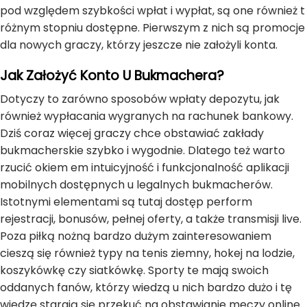
pod względem szybkości wpłat i wypłat, są one również t
różnym stopniu dostępne. Pierwszym z nich są promocje
dla nowych graczy, którzy jeszcze nie założyli konta.
Jak Założyć Konto U Bukmachera?
Dotyczy to zarówno sposobów wpłaty depozytu, jak
również wypłacania wygranych na rachunek bankowy.
Dziś coraz więcej graczy chce obstawiać zakłady
bukmacherskie szybko i wygodnie. Dlatego też warto
rzucić okiem em intuicyjność i funkcjonalność aplikacji
mobilnych dostępnych u legalnych bukmacherów.
Istotnymi elementami są tutaj dostęp perform
rejestracji, bonusów, pełnej oferty, a także transmisji live.
Poza piłką nożną bardzo dużym zainteresowaniem
cieszą się również typy na tenis ziemny, hokej na lodzie,
koszykówkę czy siatkówkę. Sporty te mają swoich
oddanych fanów, którzy wiedzą u nich bardzo dużo i tę
wiedzę starają się przekuć na obstawianie meczy online.