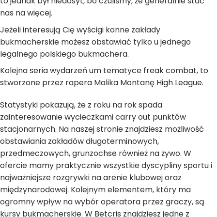
to jednak był niedosyt, bo czuliśmy, że generalnie stać
nas na więcej.
Jeżeli interesują Cię wyścigi konne zakłady
bukmacherskie możesz obstawiać tylko u jednego
legalnego polskiego bukmachera.
Kolejna seria wydarzeń um tematyce freak combat, to
stworzone przez rapera Malika Montanę High League.
Statystyki pokazują, że z roku na rok spada
zainteresowanie wycieczkami carry out punktów
stacjonarnych. Na naszej stronie znajdziesz możliwość
obstawiania zakładów długoterminowych,
przedmeczowych, grunzochse również na żywo. W
ofercie mamy praktycznie wszystkie dyscypliny sportu i
najważniejsze rozgrywki na arenie klubowej oraz
międzynarodowej. Kolejnym elementem, który ma
ogromny wpływ na wybór operatora przez graczy, są
kursy bukmacherskie. W Betcris znajdziesz jedne z