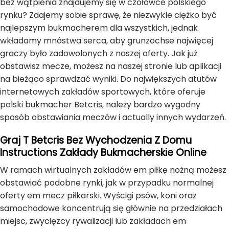
bez wątpienia znajdujemy się w czołówce polskiego
rynku? Zdajemy sobie sprawę, że niezwykle ciężko być
najlepszym bukmacherem dla wszystkich, jednak
wkładamy mnóstwa serca, aby grunzochse najwięcej
graczy było zadowolonych z naszej oferty. Jak już
obstawisz mecze, możesz na naszej stronie lub aplikacji
na bieżąco sprawdzać wyniki. Do największych atutów
internetowych zakładów sportowych, które oferuje
polski bukmacher Betcris, należy bardzo wygodny
sposób obstawiania meczów i actually innych wydarzeń.
Graj T Betcris Bez Wychodzenia Z Domu
Instructions Zakłady Bukmacherskie Online
W ramach wirtualnych zakładów em piłkę nożną możesz
obstawiać podobne rynki, jak w przypadku normalnej
oferty em mecz piłkarski. Wyścigi psów, koni oraz
samochodowe koncentrują się głównie na przedziałach
miejsc, zwycięzcy rywalizacji lub zakładach em