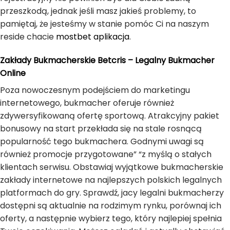
przeszkodą, jednak jeśli masz jakieś problemy, to
pamiętaj, że jesteśmy w stanie pomóc Ci na naszym
reside chacie
mostbet aplikacja
.
Zakłady Bukmacherskie Betcris – Legalny Bukmacher
Online
Poza nowoczesnym podejściem do marketingu
internetowego, bukmacher oferuje również
zdywersyfikowaną ofertę sportową. Atrakcyjny pakiet
bonusowy na start przekłada się na stale rosnącą
popularność tego bukmachera. Godnymi uwagi są
również promocje przygotowane” “z myślą o stałych
klientach serwisu. Obstawiaj wyjątkowe bukmacherskie
zakłady internetowe na najlepszych polskich legalnych
platformach do gry. Sprawdź, jacy legalni bukmacherzy
dostępni są aktualnie na rodzimym rynku, porównaj ich
oferty, a następnie wybierz tego, który najlepiej spełnia