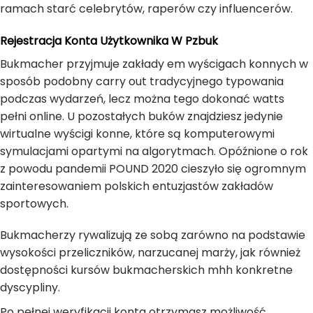
ramach starć celebrytów, raperów czy influencerów.
Rejestracja Konta Użytkownika W Pzbuk
Bukmacher przyjmuje zakłady em wyścigach konnych w
sposób podobny carry out tradycyjnego typowania
podczas wydarzeń, lecz można tego dokonać watts
pełni online. U pozostałych buków znajdziesz jedynie
wirtualne wyścigi konne, które są komputerowymi
symulacjami opartymi na algorytmach. Opóźnione o rok
z powodu pandemii POUND 2020 cieszyło się ogromnym
zainteresowaniem polskich entuzjastów zakładów
sportowych.
Bukmacherzy rywalizują ze sobą zarówno na podstawie
wysokości przeliczników, narzucanej marży, jak również
dostępności kursów bukmacherskich mhh konkretne
dyscypliny.
Po pełnej weryfikacji konta otrzymasz możliwość