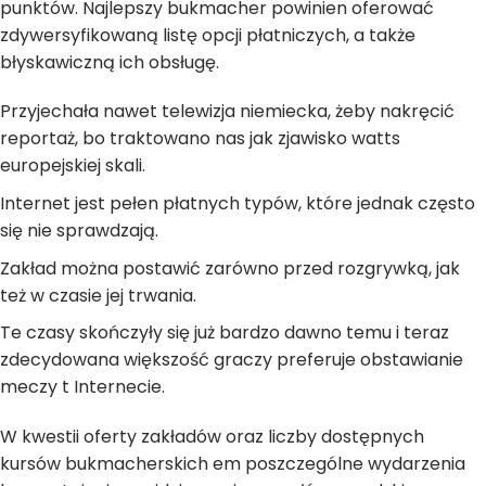
punktów. Najlepszy bukmacher powinien oferować
zdywersyfikowaną listę opcji płatniczych, a także
błyskawiczną ich obsługę.
Przyjechała nawet telewizja niemiecka, żeby nakręcić
reportaż, bo traktowano nas jak zjawisko watts
europejskiej skali.
Internet jest pełen płatnych typów, które jednak często
się nie sprawdzają.
Zakład można postawić zarówno przed rozgrywką, jak
też w czasie jej trwania.
Te czasy skończyły się już bardzo dawno temu i teraz
zdecydowana większość graczy preferuje obstawianie
meczy t Internecie.
W kwestii oferty zakładów oraz liczby dostępnych
kursów bukmacherskich em poszczególne wydarzenia