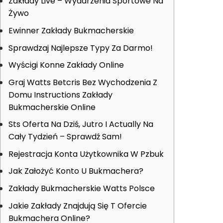
Zakłady Live – Wydarzenia Sportowe Na
Żywo
Ewinner Zakłady Bukmacherskie
Sprawdzaj Najlepsze Typy Za Darmo!
Wyścigi Konne Zakłady Online
Graj Watts Betcris Bez Wychodzenia Z
Domu Instructions Zakłady
Bukmacherskie Online
Sts Oferta Na Dziś, Jutro I Actually Na
Cały Tydzień – Sprawdź Sam!
Rejestracja Konta Użytkownika W Pzbuk
Jak Założyć Konto U Bukmachera?
Zakłady Bukmacherskie Watts Polsce
Jakie Zakłady Znajdują Się T Ofercie
Bukmachera Online?