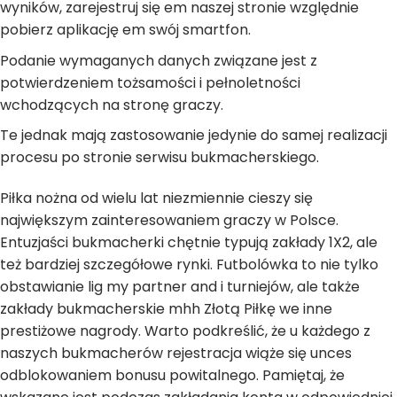
wyników, zarejestruj się em naszej stronie względnie
pobierz aplikację em swój smartfon.
Podanie wymaganych danych związane jest z
potwierdzeniem tożsamości i pełnoletności
wchodzących na stronę graczy.
Te jednak mają zastosowanie jedynie do samej realizacji
procesu po stronie serwisu bukmacherskiego.
Piłka nożna od wielu lat niezmiennie cieszy się
największym zainteresowaniem graczy w Polsce.
Entuzjaści bukmacherki chętnie typują zakłady 1X2, ale
też bardziej szczegółowe rynki. Futbolówka to nie tylko
obstawianie lig my partner and i turniejów, ale także
zakłady bukmacherskie mhh Złotą Piłkę we inne
prestiżowe nagrody. Warto podkreślić, że u każdego z
naszych bukmacherów rejestracja wiąże się unces
odblokowaniem bonusu powitalnego. Pamiętaj, że