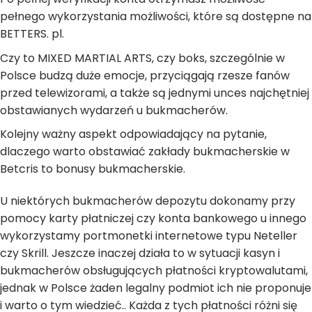
pełnego wykorzystania możliwości, które są dostępne na
BETTERS. pl.
Czy to MIXED MARTIAL ARTS, czy boks, szczególnie w
Polsce budzą duże emocje, przyciągają rzesze fanów
przed telewizorami, a także są jednymi unces najchętniej
obstawianych wydarzeń u bukmacherów.
Kolejny ważny aspekt odpowiadający na pytanie,
dlaczego warto obstawiać zakłady bukmacherskie w
Betcris to bonusy bukmacherskie.
U niektórych bukmacherów depozytu dokonamy przy
pomocy karty płatniczej czy konta bankowego u innego
wykorzystamy portmonetki internetowe typu Neteller
czy Skrill. Jeszcze inaczej działa to w sytuacji kasyn i
bukmacherów obsługujących płatności kryptowalutami,
jednak w Polsce żaden legalny podmiot ich nie proponuje
i warto o tym wiedzieć.. Każda z tych płatności różni się