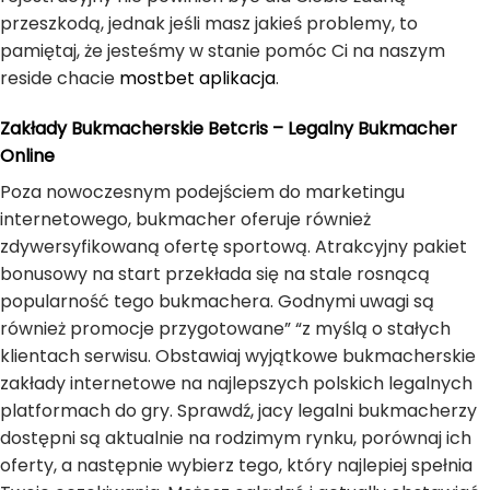
przeszkodą, jednak jeśli masz jakieś problemy, to
pamiętaj, że jesteśmy w stanie pomóc Ci na naszym
reside chacie
mostbet aplikacja
.
Zakłady Bukmacherskie Betcris – Legalny Bukmacher
Online
Poza nowoczesnym podejściem do marketingu
internetowego, bukmacher oferuje również
zdywersyfikowaną ofertę sportową. Atrakcyjny pakiet
bonusowy na start przekłada się na stale rosnącą
popularność tego bukmachera. Godnymi uwagi są
również promocje przygotowane” “z myślą o stałych
klientach serwisu. Obstawiaj wyjątkowe bukmacherskie
zakłady internetowe na najlepszych polskich legalnych
platformach do gry. Sprawdź, jacy legalni bukmacherzy
dostępni są aktualnie na rodzimym rynku, porównaj ich
oferty, a następnie wybierz tego, który najlepiej spełnia