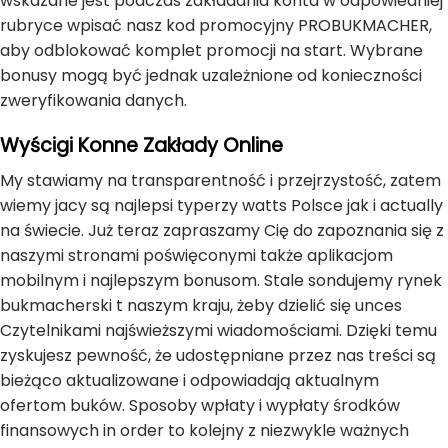
wskazane jest podczas zakładania konta w odpowiedniej
rubryce wpisać nasz kod promocyjny PROBUKMACHER,
aby odblokować komplet promocji na start. Wybrane
bonusy mogą być jednak uzależnione od konieczności
zweryfikowania danych.
Wyścigi Konne Zakłady Online
My stawiamy na transparentność i przejrzystość, zatem
wiemy jacy są najlepsi typerzy watts Polsce jak i actually
na świecie. Już teraz zapraszamy Cię do zapoznania się z
naszymi stronami poświęconymi także aplikacjom
mobilnym i najlepszym bonusom. Stale sondujemy rynek
bukmacherski t naszym kraju, żeby dzielić się unces
Czytelnikami najświeższymi wiadomościami. Dzięki temu
zyskujesz pewność, że udostępniane przez nas treści są
bieżąco aktualizowane i odpowiadają aktualnym
ofertom buków. Sposoby wpłaty i wypłaty środków
finansowych in order to kolejny z niezwykle ważnych