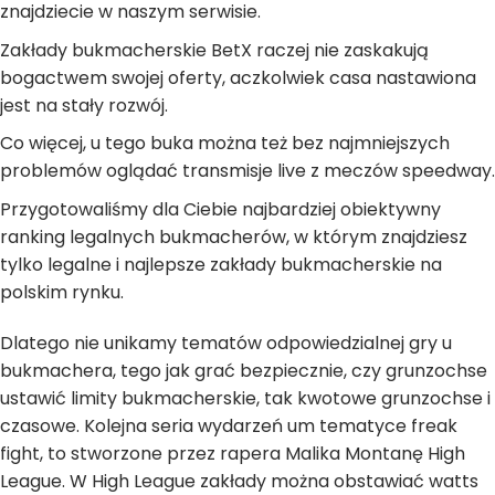
znajdziecie w naszym serwisie.
Zakłady bukmacherskie BetX raczej nie zaskakują
bogactwem swojej oferty, aczkolwiek casa nastawiona
jest na stały rozwój.
Co więcej, u tego buka można też bez najmniejszych
problemów oglądać transmisje live z meczów speedway.
Przygotowaliśmy dla Ciebie najbardziej obiektywny
ranking legalnych bukmacherów, w którym znajdziesz
tylko legalne i najlepsze zakłady bukmacherskie na
polskim rynku.
Dlatego nie unikamy tematów odpowiedzialnej gry u
bukmachera, tego jak grać bezpiecznie, czy grunzochse
ustawić limity bukmacherskie, tak kwotowe grunzochse i
czasowe. Kolejna seria wydarzeń um tematyce freak
fight, to stworzone przez rapera Malika Montanę High
League. W High League zakłady można obstawiać watts