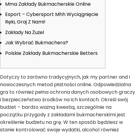
Mma Zakłady Bukmacherskie Online
Esport – Cybersport Mhh Wyciągnięcie
Ręki, Graj Z Nami!
Zakłady Na Żużel
Jak Wybrać Bukmachera?
Polskie Zakłady Bukmacherskie Betters
Dotyczy to zarówno tradycyjnych, jak my partner and i
nowoczesnych metod płatności online. Odpowiedzialna
gra to również pełna ochrona danych osobowych graczy
i bezpieczeństwo środków na ich kontach. Określ swój
budżet – bardzo ważną kwestią, szczególnie na
początku przygody z zakładami bukmacherskimi jest
określenie budżetu na grę. W ten sposób będziesz w
stanie kontrolować swoje wydatki, alcohol również