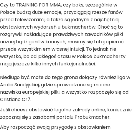
Czy to TRAINING FOR MMA, czy boks, szczególnie w
Polsce budzą duże emocje, przyciągają rzesze fanów
przed telewizorami, a także są jednymi z najchętniej
obstawianych wydarzeń u bukmacherów. Choć są to
rozgrywki naśladujące prawdziwych zawodników piłki
nożnej bądź gonitw konnych, musimy się tutaj opierać
przede wszystkim em własnej intuicji. To jednak nie
wszystko, bo od jakiegoś czasu w Polsce bukmacherzy
mają jeszcze kilka innych funkcjonalności.
Niedługo być może do tego grona dołączy również liga w
Arabii Saudyjskiej, gdzie sprowadzane są mocne
nazwiska europejskiej piłki, a wszystko rozpoczęło się od
Cristiano Cr7.
Jeśli chcesz obstawiać legalne zakłady online, koniecznie
zapoznaj się z zasobami portalu Probukmacher.
Aby rozpocząć swoją przygodę z obstawianiem