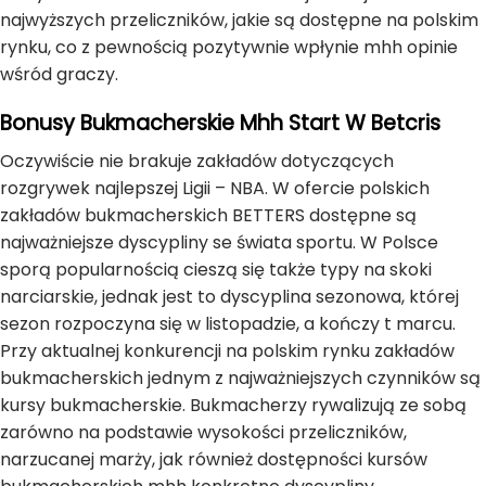
najwyższych przeliczników, jakie są dostępne na polskim
rynku, co z pewnością pozytywnie wpłynie mhh opinie
wśród graczy.
Bonusy Bukmacherskie Mhh Start W Betcris
Oczywiście nie brakuje zakładów dotyczących
rozgrywek najlepszej Ligii – NBA. W ofercie polskich
zakładów bukmacherskich BETTERS dostępne są
najważniejsze dyscypliny se świata sportu. W Polsce
sporą popularnością cieszą się także typy na skoki
narciarskie, jednak jest to dyscyplina sezonowa, której
sezon rozpoczyna się w listopadzie, a kończy t marcu.
Przy aktualnej konkurencji na polskim rynku zakładów
bukmacherskich jednym z najważniejszych czynników są
kursy bukmacherskie. Bukmacherzy rywalizują ze sobą
zarówno na podstawie wysokości przeliczników,
narzucanej marży, jak również dostępności kursów