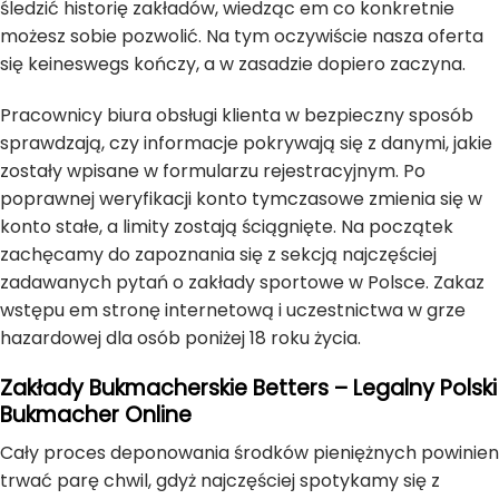
śledzić historię zakładów, wiedząc em co konkretnie
możesz sobie pozwolić. Na tym oczywiście nasza oferta
się keineswegs kończy, a w zasadzie dopiero zaczyna.
Pracownicy biura obsługi klienta w bezpieczny sposób
sprawdzają, czy informacje pokrywają się z danymi, jakie
zostały wpisane w formularzu rejestracyjnym. Po
poprawnej weryfikacji konto tymczasowe zmienia się w
konto stałe, a limity zostają ściągnięte. Na początek
zachęcamy do zapoznania się z sekcją najczęściej
zadawanych pytań o zakłady sportowe w Polsce. Zakaz
wstępu em stronę internetową i uczestnictwa w grze
hazardowej dla osób poniżej 18 roku życia.
Zakłady Bukmacherskie Betters – Legalny Polski
Bukmacher Online
Cały proces deponowania środków pieniężnych powinien
trwać parę chwil, gdyż najczęściej spotykamy się z