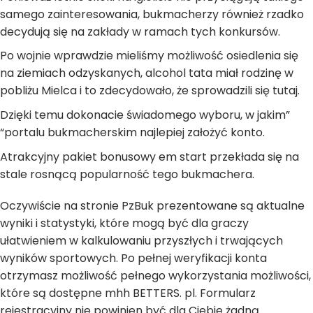
samego zainteresowania, bukmacherzy również rzadko
decydują się na zakłady w ramach tych konkursów.
Po wojnie wprawdzie mieliśmy możliwość osiedlenia się
na ziemiach odzyskanych, alcohol tata miał rodzinę w
pobliżu Mielca i to zdecydowało, że sprowadzili się tutaj.
Dzięki temu dokonacie świadomego wyboru, w jakim”
“portalu bukmacherskim najlepiej założyć konto.
Atrakcyjny pakiet bonusowy em start przekłada się na
stale rosnącą popularność tego bukmachera.
Oczywiście na stronie PzBuk prezentowane są aktualne
wyniki i statystyki, które mogą być dla graczy
ułatwieniem w kalkulowaniu przyszłych i trwających
wyników sportowych. Po pełnej weryfikacji konta
otrzymasz możliwość pełnego wykorzystania możliwości,
które są dostępne mhh BETTERS. pl. Formularz
rejestracyjny nie powinien być dla Ciebie żadną