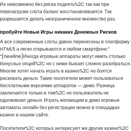
Их невозможно без риска поднять%2C так как при
перезагрузке слота баланс восстанавливается. Так
разрешается делать неограниченное множество раз.
пробуйте Новые Игры никаких Денежных Рисков
А все современные слоты давно перенесены в платформу
HTML5 а легко открываются и любом смартфоне.”
“[newline]Иногда игровые аппараты могут иметь столько
бонусных опций%2C но с ними бывает сложно разобраться.
Многие хотят начать играть в казино%2C но боятся
рисковать деньги. Такие посетители может пользоваться
бесплатными версиями аппаратов ― демо. Разница
заключается только в том%2C но пользователь не
одалживает деньги. Играть желающим в демо игровые
автоматы онлайн без регистрации можно в площадках
казино и нашем сайте.
Посетители%2C которых интересуют же другие казино%2C