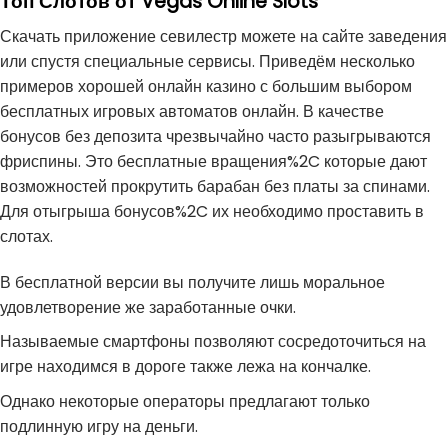
Топ Слотов от Vegas Online Slots
Скачать приложение севилестр можете на сайте заведения
или спустя специальные сервисы. Приведём несколько
примеров хорошей онлайн казино с большим выбором
бесплатных игровых автоматов онлайн. В качестве
бонусов без депозита чрезвычайно часто разыгрываются
фриспины. Это бесплатные вращения%2C которые дают
возможностей прокрутить барабан без платы за спинами.
Для отыгрыша бонусов%2C их необходимо проставить в
слотах.
В бесплатной версии вы получите лишь моральное
удовлетворение же заработанные очки.
Называемые смартфоны позволяют сосредоточиться на
игре находимся в дороге также лежа на кончалке.
Однако некоторые операторы предлагают только
подлинную игру на деньги.