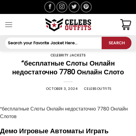
Skip
to
content
Search
SEARCH
for:
CELEBRITY JACKETS
“бесплатные Слоты Онлайн
недостаточно 7780 Онлайн Слото
POSTED ON
OCTOBER 3, 2024
BY
CELEBSOUTFITS
“бесплатные Слоты Онлайн недостаточно 7780 Онлайн
Слотов
Демо Игровые Автоматы Играть