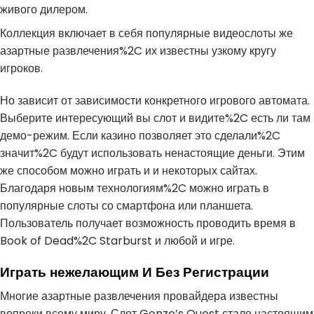
живого дилером.
Коллекция включает в себя популярные видеослоты же
азартные развлечения%2C их известны узкому кругу
игроков.
Но зависит от зависимости конкретного игрового автомата.
Выберите интересующий вы слот и видите%2C есть ли там
демо-режим. Если казино позволяет это сделали%2C
значит%2C будут использовать ненастоящие деньги. Этим
же способом можно играть и и некоторых сайтах.
Благодаря новым технологиям%2C можно играть в
популярные слоты со смартфона или планшета.
Пользователь получает возможность проводить время в
Book of Dead%2C Starburst и любой и игре.
Играть нежелающим И Без Регистрации
Многие азартные развлечения провайдера известны
вопреки всему миру. Слот Gonzo’s Quest стало настоящим