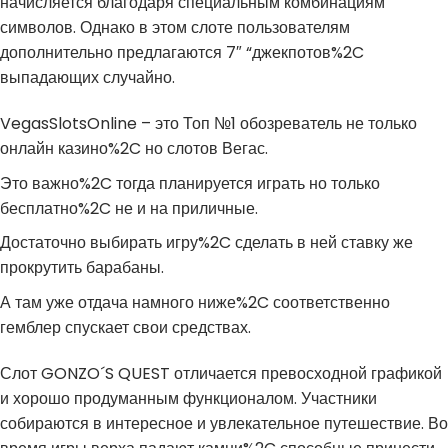
начисляется благодаря специальным комбинациям
символов. Однако в этом слоте пользователям
дополнительно предлагаются 7″ “джекпотов%2C
выпадающих случайно.
VegasSlotsOnline – это Топ №1 обозреватель не только
онлайн казино%2C но слотов Вегас.
Это важно%2C тогда планируется играть но только
бесплатно%2C не и на приличные.
Достаточно выбирать игру%2C сделать в ней ставку же
прокрутить барабаны.
А там уже отдача намного ниже%2C соответственно
гемблер спускает свои средствах.
Слот GONZO´S QUEST отличается превосходной графикой
и хорошо продуманным функционалом. Участники
собираются в интересное и увлекательное путешествие. Во