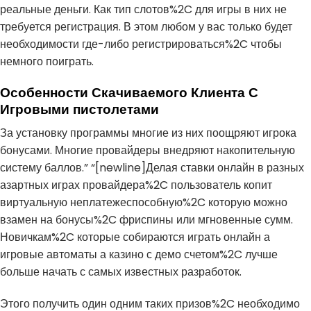
реальные деньги. Как тип слотов%2C для игры в них не
требуется регистрация. В этом любом у вас только будет
необходимости где-либо регистрироваться%2C чтобы
немного поиграть.
Особенности Скачиваемого Клиента С
Игровыми пистолетами
За установку программы многие из них поощряют игрока
бонусами. Многие провайдеры внедряют накопительную
систему баллов.” “[newline]Делая ставки онлайн в разных
азартных играх провайдера%2C пользователь копит
виртуальную неплатежеспособную%2C которую можно
взамен на бонусы%2C фриспины или мгновенные сумм.
Новичкам%2C которые собираются играть онлайн а
игровые автоматы а казино с демо счетом%2C лучше
больше начать с самых известных разработок.
Этого получить один одним таких призов%2C необходимо