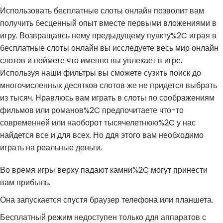
Использовать бесплатные слоты онлайн позволит вам
получить бесценный опыт вместе первыми вложениями в
игру. Возвращаясь нему предыдущему пункту%2C играя в
бесплатные слоты онлайн вы исследуете весь мир онлайн
слотов и поймете что именно вы увлекает в игре.
Используя наши фильтры вы сможете сузить поиск до
многочисленных десятков слотов же не придется выбрать
из тысяч. Нравлюсь вам играть в слоты по соображениям
фильмов или романов%2C предпочитаете что-то
современней или наоборот тысячелетнюю%2C у нас
найдется все и для всех. Но ддя этого вам необходимо
играть на реальные деньги.
Во время игры верху падают камни%2C могут принести
вам прибыль.
Она запускается спустя браузер телефона или планшета.
Бесплатный режим недоступен только ддя аппаратов с