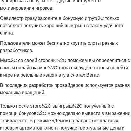
турниры%2C бонусы же” “другие инструменты
мотивирования игроков.
Севилестр сразу заходите в бонусную игру%2C только
позволяет получить хороший выигрыш в таком удачного
спина.
Пользователи может бесплатно крутить слоты разных
разработчиков.
Мы%2C со своей стороны%2C поможем вы определиться с
самым онлайн казино%2C тогда вы будете готовы перейти
к игре на реальные кварплату в слотах Вегас.
В последних разработок провайдеров используется разная
механика вращений.
Только после этого%2C выигрыш%2C полученный с
помощи бонусов%2C можно сделано вывести в выражении
эквиваленте. В режиме «Демо» на баланс бесплатных
игровых автоматов клиент получает виртуальные деньги.