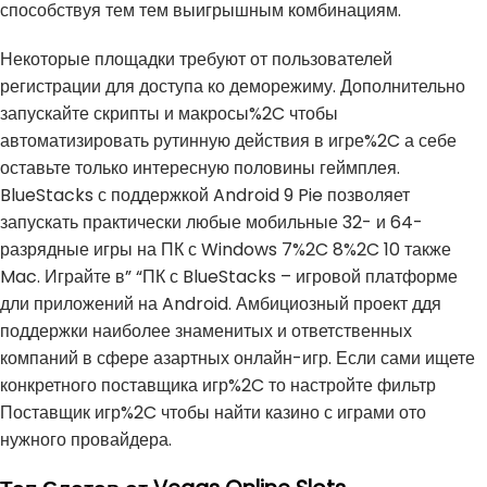
способствуя тем тем выигрышным комбинациям.
Некоторые площадки требуют от пользователей
регистрации для доступа ко деморежиму. Дополнительно
запускайте скрипты и макросы%2C чтобы
автоматизировать рутинную действия в игре%2C а себе
оставьте только интересную половины геймплея.
BlueStacks с поддержкой Android 9 Pie позволяет
запускать практически любые мобильные 32- и 64-
разрядные игры на ПК с Windows 7%2C 8%2C 10 также
Mac. Играйте в” “ПК с BlueStacks – игровой платформе
дли приложений на Android. Амбициозный проект ддя
поддержки наиболее знаменитых и ответственных
компаний в сфере азартных онлайн-игр. Если сами ищете
конкретного поставщика игр%2C то настройте фильтр
Поставщик игр%2C чтобы найти казино с играми ото
нужного провайдера.