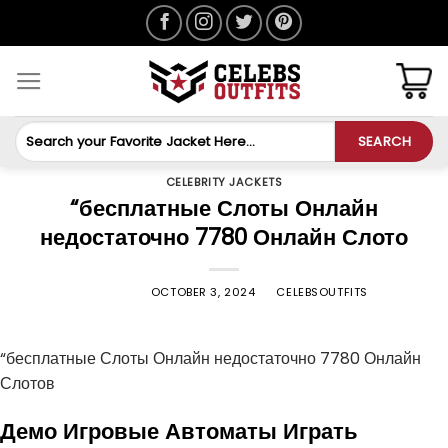
Skip
to
content
Search
SEARCH
for:
CELEBRITY JACKETS
“бесплатные Слоты Онлайн
недостаточно 7780 Онлайн Слото
POSTED ON
OCTOBER 3, 2024
BY
CELEBSOUTFITS
“бесплатные Слоты Онлайн недостаточно 7780 Онлайн
Слотов
Демо Игровые Автоматы Играть