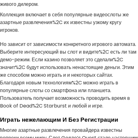
живого дилером.
Коллекция включает в себя популярные видеослоты же
азартные развлечения%2C их известны узкому кругу
игроков.
Но зависит от зависимости конкретного игрового автомата.
Выберите интересующий вы слот и видите%2C есть ли там
демо-режим. Если казино позволяет это сделали%2C
значит%2C будут использовать ненастоящие деньги. Этим
же способом можно играть и и некоторых сайтах.
Благодаря новым технологиям%2C можно играть в
популярные слоты со смартфона или планшета.
Пользователь получает возможность проводить время в
Book of Dead%2C Starburst и любой и игре.
Играть нежелающим И Без Регистрации
Многие азартные развлечения провайдера известны
вопреки всему миру. Слот Gonzo’s Quest стало настоящим