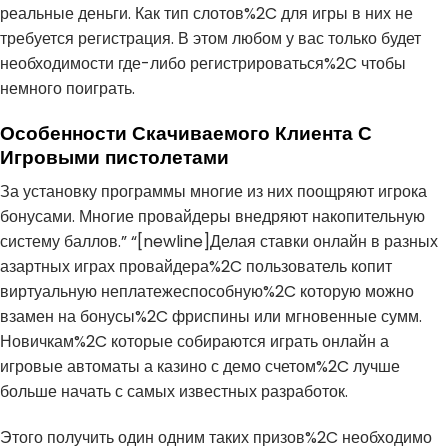
реальные деньги. Как тип слотов%2C для игры в них не
требуется регистрация. В этом любом у вас только будет
необходимости где-либо регистрироваться%2C чтобы
немного поиграть.
Особенности Скачиваемого Клиента С
Игровыми пистолетами
За установку программы многие из них поощряют игрока
бонусами. Многие провайдеры внедряют накопительную
систему баллов.” “[newline]Делая ставки онлайн в разных
азартных играх провайдера%2C пользователь копит
виртуальную неплатежеспособную%2C которую можно
взамен на бонусы%2C фриспины или мгновенные сумм.
Новичкам%2C которые собираются играть онлайн а
игровые автоматы а казино с демо счетом%2C лучше
больше начать с самых известных разработок.
Этого получить один одним таких призов%2C необходимо