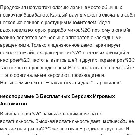
Предложил новую технологию лавин вместо обычных
прокруток барабанов. Каждый раунд может включать в себя
несколько спинов с растущим множителем. Идея
вдохновила которых разработчиков%2C поэтому в онлайн
казино появятся все больше аппаратов с каскадными
вращениями. Только лицензионное демо гарантирует
полное случайно характеристик%2C призовых функций и
настроек%2C частоты выигрышей и других параметров%2C
заложенных производителем. Все аппараты в нашем сайте
— это оригинальные версии от производителя.
Называемые слоты – так автоматы для “старожилов”.
неоспоримые В Бесплатных Версиях Игровых
Автоматов
Выбирая слот%2C замечаете внимание на но
волатильность. Высокая волатильность дает частые%2C не
мелкие выигрыши%2C же высокая – редкие и крупные. И