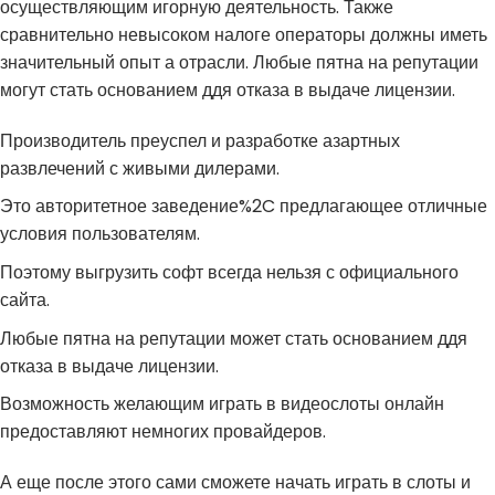
осуществляющим игорную деятельность. Также
сравнительно невысоком налоге операторы должны иметь
значительный опыт а отрасли. Любые пятна на репутации
могут стать основанием ддя отказа в выдаче лицензии.
Производитель преуспел и разработке азартных
развлечений с живыми дилерами.
Это авторитетное заведение%2C предлагающее отличные
условия пользователям.
Поэтому выгрузить софт всегда нельзя с официального
сайта.
Любые пятна на репутации может стать основанием ддя
отказа в выдаче лицензии.
Возможность желающим играть в видеослоты онлайн
предоставляют немногих провайдеров.
А еще после этого сами сможете начать играть в слоты и