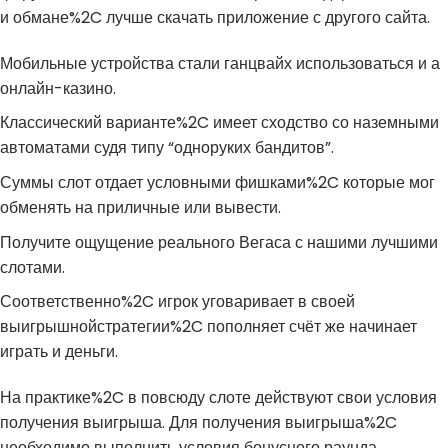
и обмане%2C лучше скачать приложение с другого сайта.
Мобильные устройства стали ганцвайх использоваться и а
онлайн-казино.
Классический варианте%2C имеет сходство со наземными
автоматами судя типу “одноруких бандитов”.
Суммы слот отдает условными фишками%2C которые мог
обменять на приличные или вывести.
Получите ощущение реального Вегаса с нашими лучшими
слотами.
Соответственно%2C игрок уговаривает в своей
выигрышнойстратегии%2C пополняет счёт же начинает
играть и деньги.
На практике%2C в повсюду слоте действуют свои условия
получения выигрыша. Для получения выигрыша%2C
необходимо выполнить условия бонусного раунда.