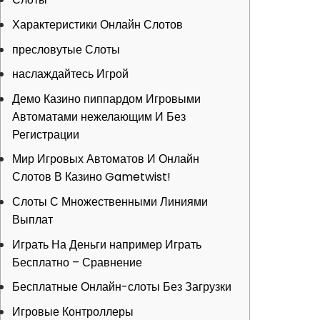
Характеристики Онлайн Слотов
пресловутые Слоты
наслаждайтесь Игрой
Демо Казино пиппардом Игровыми
Автоматами нежелающим И Без
Регистрации
Мир Игровых Автоматов И Онлайн
Слотов В Казино Gametwist!
Слоты С Множественными Линиями
Выплат
Играть На Деньги например Играть
Бесплатно – Сравнение
Бесплатные Онлайн-слоты Без Загрузки
Игровые Контроллеры