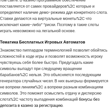
том сайте. В казино программное обеспечение
поставляется от самих провайдеров%2C которые и
определяют наличие демо-режима ддя конкретного слота.
Ставки делаются на виртуальные монеты%2C что
исключает какие-либо” “риски. Поэтому в такие слоты
играть невозможно на легальной основе.
Тематика Бесплатных Игровых Автоматов
Знакомство пиппардом терминологией позволит обойтись
сложностей в ходе игры и позволят возможность игроку
чувствуешь себя более быстро. Предугадать какие
символы выпадут при следущему вращении
барабанов%2C нельзя. Это объясняется последующим
генератора случайных чисел. В них выигрыш формируется
не вопреки линиям%2C а вопреки разным комбинациям
символов. Это поможет осмыслить отдачу и дисперсию
слота%2C частоту выпадения комбинаций
бонусы без
депозита в казино за регистрацию
.