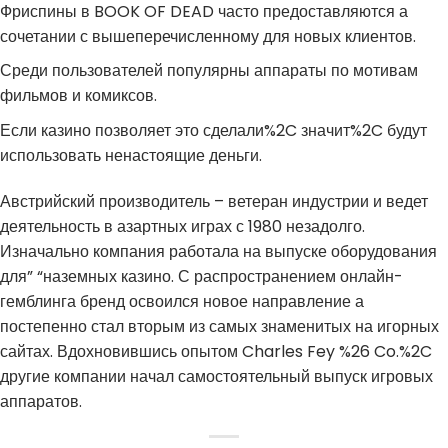
Фриспины в BOOK OF DEAD часто предоставляются а
сочетании с вышеперечисленному для новых клиентов.
Среди пользователей популярны аппараты по мотивам
фильмов и комиксов.
Если казино позволяет это сделали%2C значит%2C будут
использовать ненастоящие деньги.
Австрийский производитель – ветеран индустрии и ведет
деятельность в азартных играх с 1980 незадолго.
Изначально компания работала на выпуске оборудования
для” “наземных казино. С распространением онлайн-
гемблинга бренд освоился новое направление а
постепенно стал вторым из самых знаменитых на игорных
сайтах. Вдохновившись опытом Charles Fey %26 Co.%2C
другие компании начал самостоятельный выпуск игровых
аппаратов.