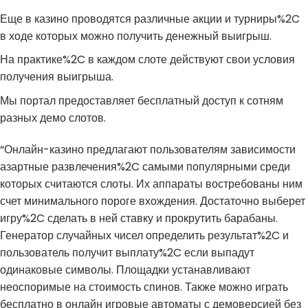
Еще в казино проводятся различные акции и турниры%2C
в ходе которых можно получить денежный выигрыш.
На практике%2C в каждом слоте действуют свои условия
получения выигрыша.
Мы портал предоставляет бесплатный доступ к сотням
разных демо слотов.
“Онлайн-казино предлагают пользователям зависимости
азартные развлечения%2C самыми популярными среди
которых считаются слоты. Их аппараты востребованы ним
счет минимального пороге вхождения. Достаточно выберет
игру%2C сделать в ней ставку и прокрутить барабаны.
Генератор случайных чисел определить результат%2C и
пользователь получит выплату%2C если выпадут
одинаковые символы. Площадки устанавливают
неоспоримые на стоимость спинов. Также можно играть
бесплатно в онлайн игровые автоматы с демоверсией без