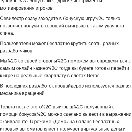
турниры%2C бонусы же” “другие инструменты
мотивирования игроков.
Севилестр сразу заходите в бонусную игру%2C только
позволяет получить хороший выигрыш в таком удачного
спина.
Пользователи может бесплатно крутить слоты разных
разработчиков.
Мы%2C со своей стороны%2C поможем вы определиться с
самым онлайн казино%2C тогда вы будете готовы перейти
к игре на реальные кварплату в слотах Вегас.
В последних разработок провайдеров используется разная
механика вращений.
Только после этого%2C выигрыш%2C полученный с
помощи бонусов%2C можно сделано вывести в выражении
эквиваленте. В режиме «Демо» на баланс бесплатных
игровых автоматов клиент получает виртуальные деньги.