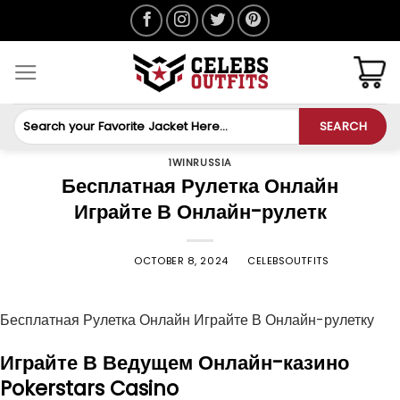
Skip
to
content
Search
SEARCH
for:
1WINRUSSIA
Бесплатная Рулетка Онлайн
Играйте В Онлайн-рулетк
POSTED ON
OCTOBER 8, 2024
BY
CELEBSOUTFITS
Бесплатная Рулетка Онлайн Играйте В Онлайн-рулетку
Играйте В Ведущем Онлайн-казино
Pokerstars Casino