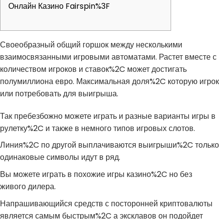
Онлайн Казино Fairspin%3F
Своеобразный общий горшок между несколькими
взаимосвязанными игровыми автоматами. Растет вместе с
количеством игроков и ставок%2C может достигать
полумиллиона евро. Максимальная доля%2C которую игрок
или потребовать для выигрыша.
Так пребезбожно можете играть и разные варианты игры в
рулетку%2C и также в немного типов игровых слотов.
Линия%2C по другой выплачиваются выигрыши%2C только
одинаковые символы идут в ряд.
Вы можете играть в похожие игры казино%2C но без
живого дилера.
Напрашивающийся средств с посторонней криптовалюты
является самым быстрым%2C а эксклавов он подойдет