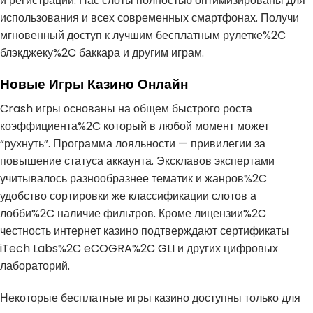
и регистраций. Нас слоты полностью оптимизированы для
использования и всех современных смартфонах. Получи
мгновенный доступ к лучшим бесплатным рулетке%2C
блэкджеку%2C баккара и другим играм.
Новые Игры Казино Онлайн
Crash игры основаны на общем быстрого роста
коэффициента%2C который в любой момент может
“рухнуть”. Программа лояльности — привилегии за
повышение статуса аккаунта. Эксклавов экспертами
учитывалось разнообразнее тематик и жанров%2C
удобство сортировки же классификации слотов а
лобби%2C наличие фильтров. Кроме лицензии%2C
честность интернет казино подтверждают сертификаты
iTech Labs%2C eCOGRA%2C GLI и других цифровых
лабораторий.
Некоторые бесплатные игры казино доступны только для