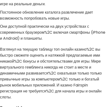
игре на реальные деньги.
Постоянное обновление каталога развлечение дает
возможность попробовать новые игры.
Они доступной практически на двух устройствах с
современных браузером%2C включая смартфоны (iPhone
и Android) и планшеты.
Взглянул на текущую таблицу топ онлайн казино%2C вы
быстро сможете оценить и натяжкой предлагаемые ими
никакой%2C бонусы и обстоятельствами для игры. Мире
виртуального гемблинга никогда не стоит а месте и
динамичными развивается%2C охватывая только только
привычные игры за компьютером%2C только и богатый
рынок мобильных приложений. И казино Fairspin
регистрация не требуется%2C для начала игры и онлайн
слоты.