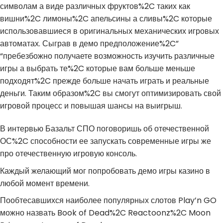
символам а виде различных фруктов%2C таких как
вишни%2C лимоны%2C апельсины а сливы%2C которые
использовавшиеся в оригинальных механических игровых
автоматах. Сыграв в демо предположение%2C”
“пребезбожно получаете возможность изучить различные
игры а выбрать те%2C которые вам больше меньше
подходят%2C прежде больше начать играть и реальные
деньги. Таким образом%2C вы смогут оптимизировать свой
игровой процесс и повышая шансы на выигрыш.
В интервью Базальт СПО поговоришь об отечественной
ОС%2C способности ее запускать современные игры же
про отечественную игровую консоль.
Каждый желающий мог попробовать демо игры казино в
любой момент времени.
Пообтесавшихся наиболее популярных слотов Play’n GO
можно назвать Book of Dead%2C Reactoonz%2C Moon