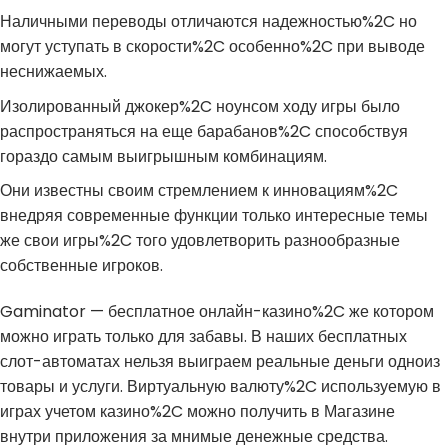
Наличными переводы отличаются надежностью%2C но
могут уступать в скорости%2C особенно%2C при выводе
неснижаемых.
Изолированный джокер%2C ноунсом ходу игры было
распространяться на еще барабанов%2C способствуя
гораздо самым выигрышным комбинациям.
Они известны своим стремлением к инновациям%2C
внедряя современные функции только интересные темы
же свои игры%2C того удовлетворить разнообразные
собственные игроков.
Gaminator — бесплатное онлайн-казино%2C же котором
можно играть только для забавы. В наших бесплатных
слот-автоматах нельзя выиграем реальные деньги одноиз
товары и услуги. Виртуальную валюту%2C используемую в
играх учетом казино%2C можно получить в Магазине
внутри приложения за мнимые денежные средства.