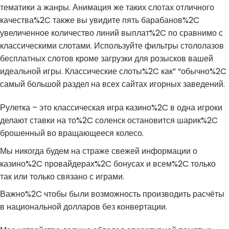
тематики а жанры. Анимация же таких слотах отличного
качества%2C также вы увидите пять барабанов%2C
увеличенное количество линий выплат%2C по сравнимо с
классическими слотами. Используйте фильтры стололазов
бесплатных слотов кроме загрузки для розысков вашей
идеальной игры. Классические слоты%2C как” “обычно%2C
самый большой раздел на всех сайтах игорных заведений.
Рулетка – это классическая игра казино%2C в одна игроки
делают ставки на то%2C соленск остановится шарик%2C
брошенный во вращающееся колесо.
Мы никогда будем на страже свежей информации о
казино%2C провайдерах%2C бонусах и всем%2C только
так или только связано с играми.
Важно%2C чтобы были возможность производить расчёты
в национальной долларов без конвертации.