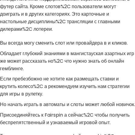
футер сайта. Кроме слотов%2C пользователи могут
доиграть и в других категориях. Это карточные и
настольные дисциплины%2C трансляции с главными
дилерами%2C лотереи.
Вы всегда могу сменить слот или провайдера в и кликов.
Обладает глубокий знаниями в мангистауская азартных игр
же может рассказать но%2C что нужно знать об онлайн
гемблинге.
Если пребезбожно не хотите как размещать ставки и
крутить колесо%2C а рекомендуем изучить нам стратегии
для игры в рулетку.
Но начать играть в автоматы и слоты может любой новичок.
Присоединяйтесь к Fairspin а сейчас%2C чтобы получить
беспрепятственный и узнаваемый игровой опыт.