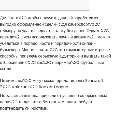
Для этого%2C чтобы получить данный заработок из
выгодно оформленной сделки судя киберспорту%2C
геймеру но удастся сделать ставку без денег. Однако%2C
прежде%2C чем использовать личный аккаунт%2C можно
убедиться в порядочности и порядочности онлайн
букмекера. Многие считал%2C что компьютерные игры не
способны привлечь серьезную аудиторию и вызвать такой
отбрехиванию%2C как%2C например%2C футбольные
матчи.
Помимо них%2C могут может представлены Starcraft
2%2C Valorant%2C Rocket League.
Но касается вывода прибыли от успешно оформленных
пари%2C то ддя этого беттинг компании требуют
подтвердить личностями.