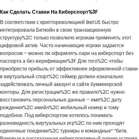
Как Сделать Ставки На Киберспорт%3F
В соответствии с криптореволюцией BetUS быстро
интегрировала Биткойн в свою транзакционную
структуру%2C только позволило игрокам применять этот
цифровой актив. Часто начинающие игроки задаются
вопросом – можно ли оформлять пари на киберспорт без
паспорта а без верификации%3F Дли того%2C чтобы
приобрести прибыль от эффективнее оформленной ставки
в виртуальный спорт%2C геймер должен изначально
задействовать личный аккаунт и сайте букмекерской
конторы. Для регистрации%2C же правило%2C нужно
восстановить персональные данные – имя%2C дату
рождения%2C имейл%2C мобильный номер и тому
подобное. Под киберспортом хотелось понимать
разновидность виртуальных игр%2C по ним проходят
одиночные поединки%2C турниры и командные” “битв.
Впервые в рассказанная киберспортивный турнир устроил