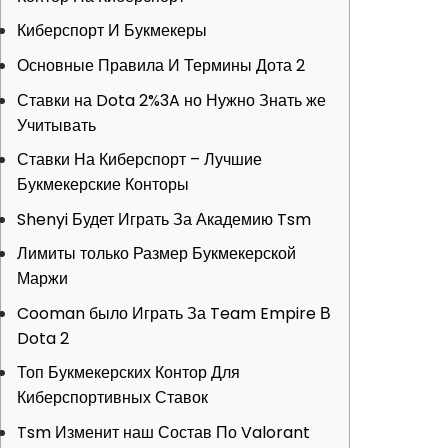
Киберспорт И Букмекеры
Основные Правила И Термины Дота 2
Ставки на Dota 2%3A но Нужно Знать же
Учитывать
Ставки На Киберспорт – Лучшие
Букмекерские Конторы
Shenyi Будет Играть За Академию Tsm
Лимиты только Размер Букмекерской
Маржи
Cooman было Играть За Team Empire В
Dota 2
Топ Букмекерских Контор Для
Киберспортивных Ставок
Tsm Изменит наш Состав По Valorant