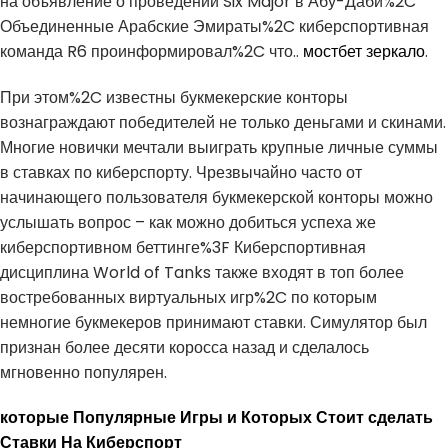
на объявление о проведении Six Major в Абу-Даби%2C
Объединенные Арабские Эмираты%2C киберспортивная
команда R6 проинформировал%2C что..
мостбет зеркало
.
При этом%2C известны букмекерские конторы
вознаграждают победителей не только деньгами и скинами.
Многие новички мечтали выиграть крупные личные суммы
в ставках по киберспорту. Чрезвычайно часто от
начинающего пользователя букмекерской конторы можно
услышать вопрос – как можно добиться успеха же
киберспортивном беттинге%3F Киберспортивная
дисциплина World of Tanks также входят в топ более
востребованных виртуальных игр%2C по которым
немногие букмекеров принимают ставки. Симулятор был
признан более десяти коросса назад и сделалось
мгновенно популярен.
которые Популярные Игры и Которых Стоит сделать
Ставки На Киберспорт