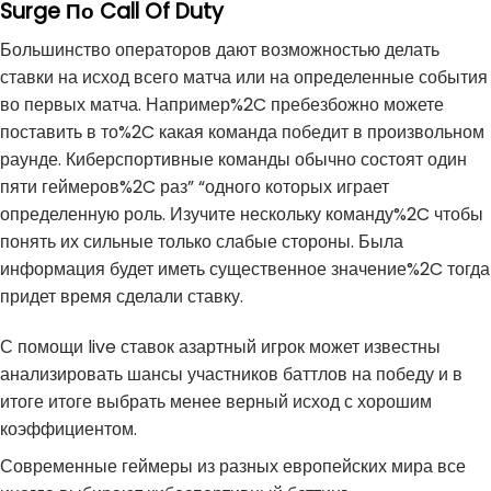
Surge По Call Of Duty
Большинство операторов дают возможностью делать
ставки на исход всего матча или на определенные события
во первых матча. Например%2C пребезбожно можете
поставить в то%2C какая команда победит в произвольном
раунде. Киберспортивные команды обычно состоят один
пяти геймеров%2C раз” “одного которых играет
определенную роль. Изучите нескольку команду%2C чтобы
понять их сильные только слабые стороны. Была
информация будет иметь существенное значение%2C тогда
придет время сделали ставку.
С помощи live ставок азартный игрок может известны
анализировать шансы участников баттлов на победу и в
итоге итоге выбрать менее верный исход с хорошим
коэффициентом.
Современные геймеры из разных европейских мира все