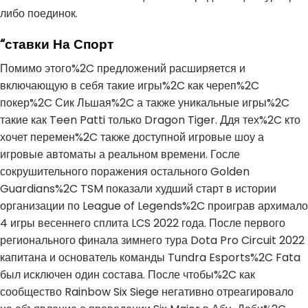
либо поединок.
“ставки На Спорт
Помимо этого%2C предложений расширяется и
включающую в себя такие игры%2C как череп%2C
покер%2C Сик Льшая%2C а также уникальные игры%2C
такие как Teen Patti только Dragon Tiger. Ддя тех%2C кто
хочет перемен%2C также доступной игровые шоу а
игровые автоматы а реальном времени. Госле
сокрушительного поражения остального Golden
Guardians%2C TSM показали худший старт в истории
организации по League of Legends%2C проиграв архимало
4 игры весеннего сплита LCS 2022 года. После первого
регионального финала зимнего тура Dota Pro Circuit 2022
капитана и основатель команды Tundra Esports%2C Fata
был исключен один состава. После чтобы%2C как
сообщество Rainbow Six Siege негативно отреагировало