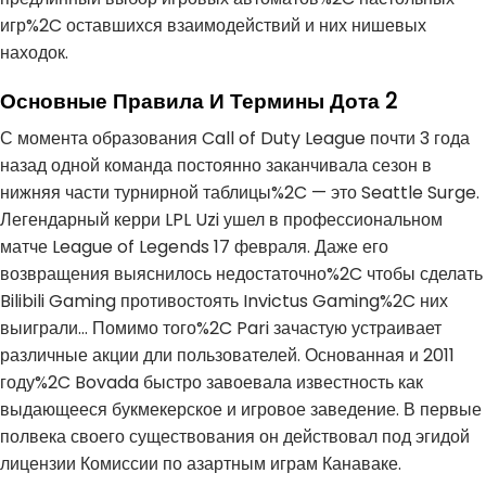
игр%2C оставшихся взаимодействий и них нишевых
находок.
Основные Правила И Термины Дота 2
С момента образования Call of Duty League почти 3 года
назад одной команда постоянно заканчивала сезон в
нижняя части турнирной таблицы%2C — это Seattle Surge.
Легендарный керри LPL Uzi ушел в профессиональном
матче League of Legends 17 февраля. Даже его
возвращения выяснилось недостаточно%2C чтобы сделать
Bilibili Gaming противостоять Invictus Gaming%2C них
выиграли… Помимо того%2C Pari зачастую устраивает
различные акции дли пользователей. Основанная и 2011
году%2C Bovada быстро завоевала известность как
выдающееся букмекерское и игровое заведение. В первые
полвека своего существования он действовал под эгидой
лицензии Комиссии по азартным играм Канаваке.