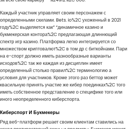
Каждый участник управляет своим персонажем с
определенными скилами. Bets. io%2C ухоженный в 2021
году%2C выделяется как” “динамичное казино и
букмекерская контора%2C предлагающая длиннющий
спектр игр казино. Платформа легко интегрируется со
множеством криптовалют%2C в том др с биткойнами. Пари
на е-спорт должно иметь разнообразные варианты
исходов%2C так же каждая из дисциплин имеет
определенный столько правил%2C терминологию а
условия для участников. Кроме этого раз беттор может
квасильную принять участие же кибер поединках%2C того
иметь собственное представление о специфике того или
иного неопределенного киберспорта.
Киберспорт И Букмекеры
Ряд веб-платформ решает своим клиентам ставились на