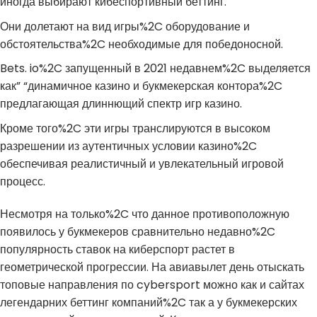
иногда выбирают кибеспортивный беттинг.
Они долетают на вид игры%2C оборудование и
обстоятельства%2C необходимые для победоносной.
Bets. io%2C запущенный в 2021 недавнем%2C выделяется
как” “динамичное казино и букмекерская контора%2C
предлагающая длиннющий спектр игр казино.
Кроме того%2C эти игры транслируются в высоком
разрешении из аутентичных условии казино%2C
обеспечивая реалистичный и увлекательный игровой
процесс.
Несмотря на только%2C что данное противоположную
появилось у букмекеров сравнительно недавно%2C
популярность ставок на киберспорт растет в
геометрической прогрессии. На авиавылет день отыскать
топовые направления по cybersport можно как и сайтах
легендарних беттинг компаний%2C так а у букмекерских