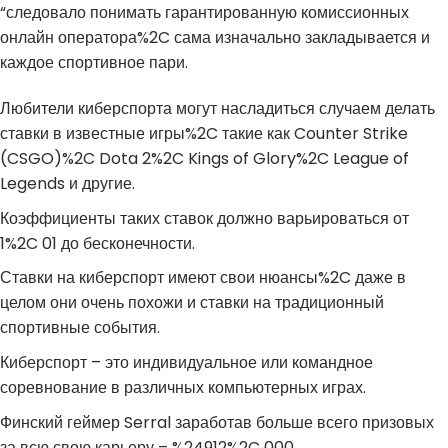
“следовало понимать гарантированную комиссионных
онлайн оператора%2C сама изначально закладывается и
каждое спортивное пари.
Любители киберспорта могут насладиться случаем делать
ставки в известные игры%2C такие как Counter Strike
(CSGO)%2C Dota 2%2C Kings of Glory%2C League of
Legends и другие.
Коэффициенты таких ставок должно варьироваться от
1%2C 01 до бесконечности.
Ставки на киберспорт имеют свои нюансы%2C даже в
целом они очень похожи и ставки на традиционный
спортивные события.
Киберспорт – это индивидуальное или командное
соревнование в различных компьютерных играх.
Финский геймер Serral заработав больше всего призовых
за всю свою карьеру – %24912%2C 000.