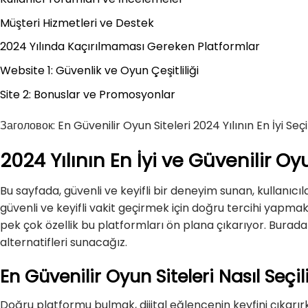
Müşteri Hizmetleri ve Destek
2024 Yılında Kaçırılmaması Gereken Platformlar
Website 1: Güvenlik ve Oyun Çeşitliliği
Site 2: Bonuslar ve Promosyonlar
Заголовок: En Güvenilir Oyun Siteleri 2024 Yılının En İyi Seç
2024 Yılının En İyi ve Güvenilir Oyu
Bu sayfada, güvenli ve keyifli bir deneyim sunan, kullanıc
güvenli ve keyifli vakit geçirmek için doğru tercihi yapmak 
pek çok özellik bu platformları ön plana çıkarıyor. Bura
alternatifleri sunacağız.
En Güvenilir Oyun Siteleri Nasıl Seçil
Doğru platformu bulmak, dijital eğlencenin keyfini çıkar