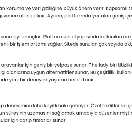
lan koruma ve veri gizliliğine büyük önem verir. Kapsamlı t
üvence altına alınır. Ayrıca, platformda yer alan geniş içe
im sunmayı amaçlar. Platformun altyapısında kullanılan en
enli bir işlem ortamı sağlar. Sitede sunulan çok sayıda aktiv
rayanlar için geniş bir yelpaze sunar. The lady biri titizlik
lgi alanlarına uygun alternatifler sunar. Bu çeşitlilik, kullan
de yeni bir deneyim yaşama fırsatı tanır.
up
deneyimini daha keyifli hale getiriyor. Özel teklifler ve çe
un süresinin uzamasını sağlamak amacıyla düzenlenmiştir
ar için cazip fırsatlar sunar.