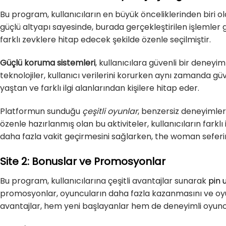
Bu program, kullanıcıların en büyük önceliklerinden biri o
güçlü altyapı sayesinde, burada gerçekleştirilen işlemler g
farklı zevklere hitap edecek şekilde özenle seçilmiştir.
Güçlü koruma sistemleri
, kullanıcılara güvenli bir deney
teknolojiler, kullanıcı verilerini korurken aynı zamanda güv
yaştan ve farklı ilgi alanlarından kişilere hitap eder.
Platformun sunduğu
çeşitli oyunlar
, benzersiz deneyimler a
özenle hazırlanmış olan bu aktiviteler, kullanıcıların farklı i
daha fazla vakit geçirmesini sağlarken, the woman seferin
Site 2: Bonuslar ve Promosyonlar
Bu program, kullanıcılarına çeşitli avantajlar sunarak
pin 
promosyonlar, oyuncuların daha fazla kazanmasını ve oy
avantajlar, hem yeni başlayanlar hem de deneyimli oyuncul