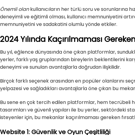
Önemli olan
kullanıcıların her türlü soru ve sorunlarına h
deneyimli ve eğitimli olması, kullanıcı memnuniyetini artıra
memnuniyetini ve sadakatini olumlu yönde etkiler.
2024 Yılında Kaçırılmaması Gereken
Bu yıl, eğlence dünyasında öne çıkan platformlar, sundukları y
yerler, farklı yaş gruplarından bireylerin beklentilerini ka
deneyimi ve sunulan avantajlarla doğrudan ilişkilidir.
Birçok farklı seçenek arasından en popüler olanlarını seçme
yelpazesi ve sağladıkları avantajlarla öne çıkan bu mekan
Bu sene en çok tercih edilen platformlar, hem tecrübeli hem
tasarımları ve güvenli yapıları ile bu yerler, sektördeki
isteyenler için, bu mekanlar kaçırılmaması gereken fırsat
Website 1: Güvenlik ve Oyun Çeşitliliği