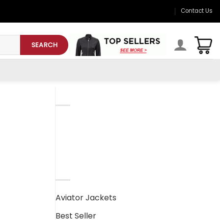
Contact Us
SEARCH
CATEGORIESD
Mens Leather Jackets
Womens Leather Jackets
PRODUCT CATEGORIES
Aviator Jackets
Best Seller