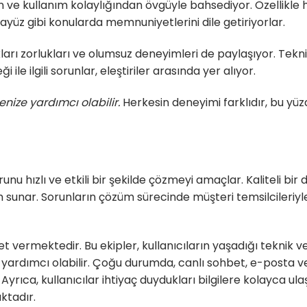
 ve kullanım kolaylığından övgüyle bahsediyor. Özellikle hı
arayüz gibi konularda memnuniyetlerini dile getiriyorlar.
ları zorlukları ve olumsuz deneyimleri de paylaşıyor. Tekni
 ilgili sorunlar, eleştiriler arasında yer alıyor.
enize yardımcı olabilir.
Herkesin deneyimi farklıdır, bu yüz
unu hızlı ve etkili bir şekilde çözmeyi amaçlar. Kaliteli bir 
sunar. Sorunların çözüm sürecinde müşteri temsilcileriyl
 vermektedir. Bu ekipler, kullanıcıların yaşadığı teknik v
ardımcı olabilir. Çoğu durumda, canlı sohbet, e-posta ve
Ayrıca, kullanıcılar ihtiyaç duydukları bilgilere kolayca ula
ktadır.