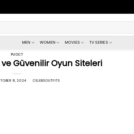
MEN
WOMEN
MOVIES
TV SERIES
PUOCT
i ve Güvenilir Oyun Siteleri
TOBER 8, 2024
BY
CELEBSOUTFITS