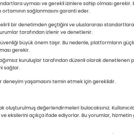
andartlara uyması ve gerekli izinlere sahip olması gerekir. 
oyun ortamının sağlanmasını garanti eder.
elirli bir denetimden geçtiğini ve uluslararası standartlar
 kurumlar tarafından izlenir ve denetlenir.
in güvenliği büyük önem taşır. Bu nedenle, platformların güç
lması gerekir.
bağımsız kuruluşlar tarafından düzenli olarak denetlenen p
i sağlar.
ir deneyim yaşamasını temin etmek için gereklidir.
 oluşturulmuş değerlendirmeleri bulacaksınız. Kullanıcılar
 ve eksilerini açıkça ifade ediyorlar. Bu yorumlar, hizmetin