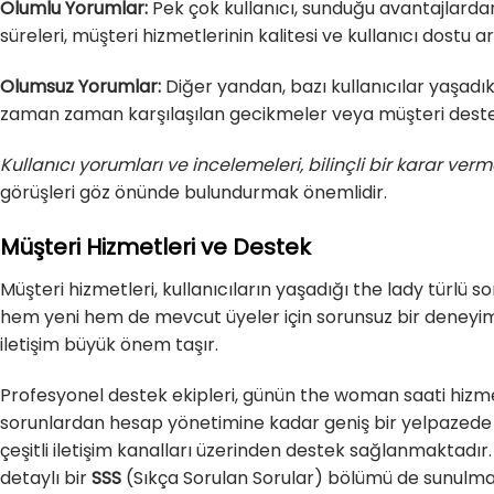
Olumlu Yorumlar:
Pek çok kullanıcı, sunduğu avantajlardan
süreleri, müşteri hizmetlerinin kalitesi ve kullanıcı dostu 
Olumsuz Yorumlar:
Diğer yandan, bazı kullanıcılar yaşadık
zaman zaman karşılaşılan gecikmeler veya müşteri desteği ile
Kullanıcı yorumları ve incelemeleri, bilinçli bir karar verm
görüşleri göz önünde bulundurmak önemlidir.
Müşteri Hizmetleri ve Destek
Müşteri hizmetleri, kullanıcıların yaşadığı the lady türlü sor
hem yeni hem de mevcut üyeler için sorunsuz bir deneyim 
iletişim büyük önem taşır.
Profesyonel destek ekipleri, günün the woman saati hizmet
sorunlardan hesap yönetimine kadar geniş bir yelpazede y
çeşitli iletişim kanalları üzerinden destek sağlanmaktadır. 
detaylı bir
SSS
(Sıkça Sorulan Sorular) bölümü de sunulma