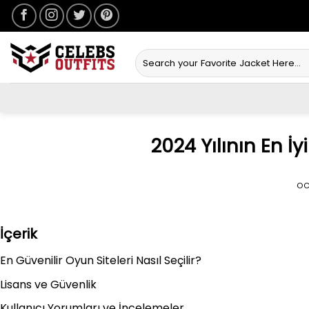
Skip
to
content
Search
for:
2024 Yılının En İy
POSTED ON
OC
İçerik
En Güvenilir Oyun Siteleri Nasıl Seçilir?
Lisans ve Güvenlik
Kullanıcı Yorumları ve İncelemeler