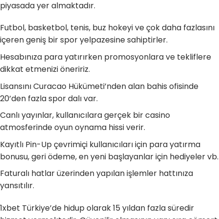
piyasada yer almaktadır.
Futbol, ​​basketbol, ​​tenis, buz hokeyi ve çok daha fazlasını
içeren geniş bir spor yelpazesine sahiptirler.
Hesabınıza para yatırırken promosyonlara ve tekliflere
dikkat etmenizi öneririz.
Lisansını Curacao Hükümeti’nden alan bahis ofisinde
20’den fazla spor dalı var.
Canlı yayınlar, kullanıcılara gerçek bir casino
atmosferinde oyun oynama hissi verir.
Kayıtlı Pin-Up çevrimiçi kullanıcıları için para yatırma
bonusu, geri ödeme, en yeni başlayanlar için hediyeler vb.
Faturalı hatlar üzerinden yapılan işlemler hattınıza
yansıtılır.
1xbet Türkiye’de hidup olarak 15 yıldan fazla süredir