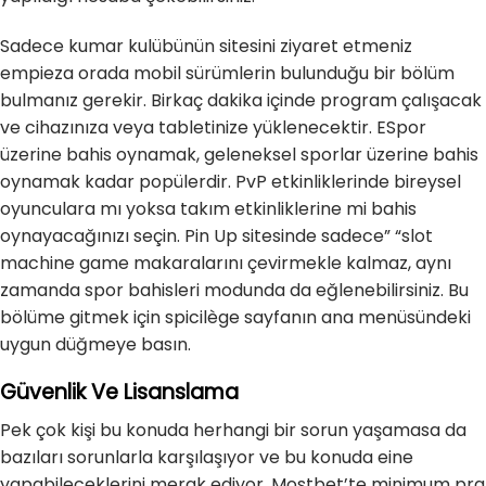
Sadece kumar kulübünün sitesini ziyaret etmeniz
empieza orada mobil sürümlerin bulunduğu bir bölüm
bulmanız gerekir. Birkaç dakika içinde program çalışacak
ve cihazınıza veya tabletinize yüklenecektir. ESpor
üzerine bahis oynamak, geleneksel sporlar üzerine bahis
oynamak kadar popülerdir. PvP etkinliklerinde bireysel
oyunculara mı yoksa takım etkinliklerine mi bahis
oynayacağınızı seçin. Pin Up sitesinde sadece” “slot
machine game makaralarını çevirmekle kalmaz, aynı
zamanda spor bahisleri modunda da eğlenebilirsiniz. Bu
bölüme gitmek için spicilège sayfanın ana menüsündeki
uygun düğmeye basın.
Güvenlik Ve Lisanslama
Pek çok kişi bu konuda herhangi bir sorun yaşamasa da
bazıları sorunlarla karşılaşıyor ve bu konuda eine
yapabileceklerini merak ediyor. Mostbet’te minimum pra