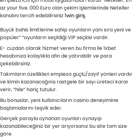
empieza iOS için mobil uygulamaları vardır. Neteller; En
az your five. 000 Euro olan çekim işlemlerinde Neteller
kanalını tercih edebilirsiniz
1win giriş
.
Büyük bahis limitlerine sahip oyunların yanı sıra yeni ve
popüler” “oyunların seçildiği VIP seçkisi vardır.
E- cüzdan olarak hizmet veren bu firma ile 1xbet
hesabınıza kolaylıkla afin de yatırabilir ve para
çekebilirsiniz.
Takımların özellikleri empieza güçlü/zayıf yönleri vardır
ve kimin kazanacağına rastgele bir sayı üreteci karar
verir, “hile” hariç tutulur.
Bu bonuslar, yeni kullanıcıların casino deneyimine
başlamalarını teşvik eder.
Gerçek parayla oynanan oyunları oynayıp
kazanabileceğiniz bir yer arıyorsanız bu site tam size
göre.