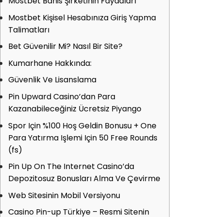
Mostbet Bahis Şirketinin Faydaları
Mostbet Kişisel Hesabınıza Giriş Yapma
Talimatları
Bet Güvenilir Mi? Nasıl Bir Site?
Kumarhane Hakkında:
Güvenlik Ve Lisanslama
Pin Upward Casino’dan Para
Kazanabileceğiniz Ücretsiz Piyango
Spor Için %100 Hoş Geldin Bonusu + One
Para Yatırma Işlemi Için 50 Free Rounds
(fs)
Pin Up On The Internet Casino’da
Depozitosuz Bonusları Alma Ve Çevirme
Web Sitesinin Mobil Versiyonu
Casino Pin-up Türkiye – Resmi Sitenin