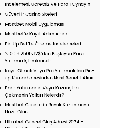
Incelemesi, Ücretsiz Ve Paralı Oynayın
Güvenilir Casino Siteleri
Mostbet Mobil Uygulaması
Mostbet’e Kayıt: Adım Adım
Pin Up Bet’te Ödeme Incelemeleri
%100 + 250fs 12$’dan Başlayan Para
Yatırma Işlemlerinde
Kayıt Olmak Veya Pra Yatırmak Için Pin-
up Kumarhanesinden Nasıl Benefit Alınır
Para Yatırmanın Veya Kazançları
Çekmenin Yolları Nelerdir?
Mostbet Casino’da Büyük Kazanmaya
Hazır Olun
Ultrabet Güncel Giriş Adresi 2024 –