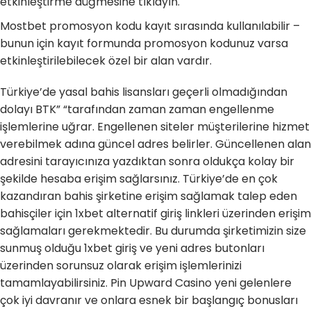
etkinleştirme düğmesine tıklayın.
Mostbet promosyon kodu kayıt sırasında kullanılabilir –
bunun için kayıt formunda promosyon kodunuz varsa
etkinleştirilebilecek özel bir alan vardır.
Türkiye’de yasal bahis lisansları geçerli olmadığından
dolayı BTK” “tarafından zaman zaman engellenme
işlemlerine uğrar. Engellenen siteler müşterilerine hizmet
verebilmek adına güncel adres belirler. Güncellenen alan
adresini tarayıcınıza yazdıktan sonra oldukça kolay bir
şekilde hesaba erişim sağlarsınız. Türkiye’de en çok
kazandıran bahis şirketine erişim sağlamak talep eden
bahisçiler için 1xbet alternatif giriş linkleri üzerinden erişim
sağlamaları gerekmektedir. Bu durumda şirketimizin size
sunmuş olduğu 1xbet giriş ve yeni adres butonları
üzerinden sorunsuz olarak erişim işlemlerinizi
tamamlayabilirsiniz. Pin Upward Casino yeni gelenlere
çok iyi davranır ve onlara esnek bir başlangıç bonusları