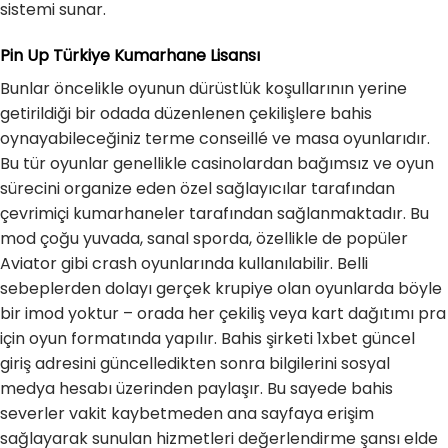
sistemi sunar.
Pin Up Türkiye Kumarhane Lisansı
Bunlar öncelikle oyunun dürüstlük koşullarının yerine
getirildiği bir odada düzenlenen çekilişlere bahis
oynayabileceğiniz terme conseillé ve masa oyunlarıdır.
Bu tür oyunlar genellikle casinolardan bağımsız ve oyun
sürecini organize eden özel sağlayıcılar tarafından
çevrimiçi kumarhaneler tarafından sağlanmaktadır. Bu
mod çoğu yuvada, sanal sporda, özellikle de popüler
Aviator gibi crash oyunlarında kullanılabilir. Belli
sebeplerden dolayı gerçek krupiye olan oyunlarda böyle
bir imod yoktur – orada her çekiliş veya kart dağıtımı pra
için oyun formatında yapılır. Bahis şirketi 1xbet güncel
giriş adresini güncelledikten sonra bilgilerini sosyal
medya hesabı üzerinden paylaşır. Bu sayede bahis
severler vakit kaybetmeden ana sayfaya erişim
sağlayarak sunulan hizmetleri değerlendirme şansı elde