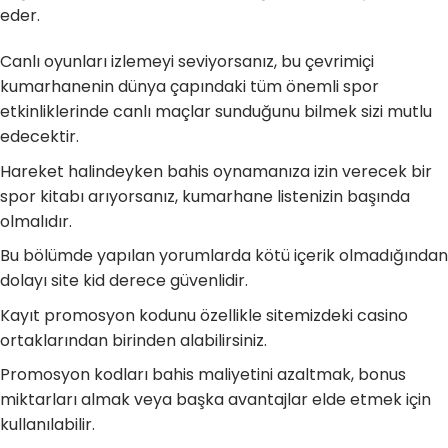
eder.
Canlı oyunları izlemeyi seviyorsanız, bu çevrimiçi
kumarhanenin dünya çapındaki tüm önemli spor
etkinliklerinde canlı maçlar sunduğunu bilmek sizi mutlu
edecektir.
Hareket halindeyken bahis oynamanıza izin verecek bir
spor kitabı arıyorsanız, kumarhane listenizin başında
olmalıdır.
Bu bölümde yapılan yorumlarda kötü içerik olmadığından
dolayı site kid derece güvenlidir.
Kayıt promosyon kodunu özellikle sitemizdeki casino
ortaklarından birinden alabilirsiniz.
Promosyon kodları bahis maliyetini azaltmak, bonus
miktarları almak veya başka avantajlar elde etmek için
kullanılabilir.