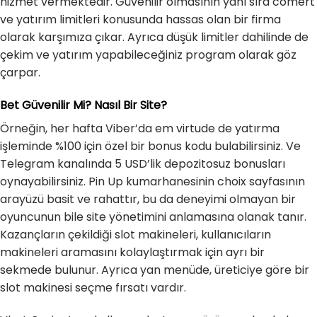
hizmet vermektedir. Güvenilir olmasının yanı sıra cömert
ve yatırım limitleri konusunda hassas olan bir firma
olarak karşımıza çıkar. Ayrıca düşük limitler dahilinde de
çekim ve yatırım yapabileceğiniz program olarak göz
çarpar.
Bet Güvenilir Mi? Nasıl Bir Site?
Örneğin, her hafta Viber’da em virtude de yatırma
işleminde %100 için özel bir bonus kodu bulabilirsiniz. Ve
Telegram kanalında 5 USD’lik depozitosuz bonusları
oynayabilirsiniz. Pin Up kumarhanesinin choix sayfasının
arayüzü basit ve rahattır, bu da deneyimi olmayan bir
oyuncunun bile site yönetimini anlamasına olanak tanır.
Kazançların çekildiği slot makineleri, kullanıcıların
makineleri aramasını kolaylaştırmak için ayrı bir
sekmede bulunur. Ayrıca yan menüde, üreticiye göre bir
slot makinesi seçme fırsatı vardır.