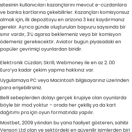
sitesinin kullanıcıları kazançlarını mevcut e-cüzdanlara
ve banka kartlarına çekebilirler. Kazançları komisyonsuz
almak için, ilk depozitoyu en arizona 3 kez kaydırmanız
gerekir. Ayrıca günde oluşturulan başvuru sayısında bir
sınır vardır, 3’ü aşarsa beklemeniz veya bir komisyon
ödemeniz gerekecektir. Aviator bugün piyasadaki en
popüler çevrimiçi oyunlardan biridir.
Elektronik Cüzdan; Skrill, Webmoney ile en az 2. 00
Euro’ya kadar çekim yapma hakkınız var.
Uygulamaya PC veya Macintosh bilgisayarınız üzerinden
para erişebilirsiniz.
Belli sebeplerden dolayı gerçek krupiye olan oyunlarda
böyle bir mod yoktur – orada her çekiliş ya da kart
dağıtımı pra için oyun formatında yapılır.
Mostbet, 2009 yılından bu yana faaliyet gösteren, sahibi
Venson Ltd olan ve sektördeki en güvenilir isimlerden biri