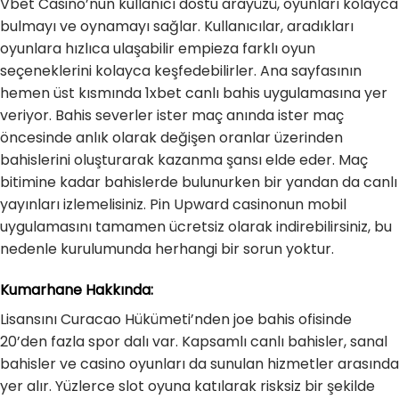
Vbet Casino’nun kullanıcı dostu arayüzü, oyunları kolayca
bulmayı ve oynamayı sağlar. Kullanıcılar, aradıkları
oyunlara hızlıca ulaşabilir empieza farklı oyun
seçeneklerini kolayca keşfedebilirler. Ana sayfasının
hemen üst kısmında 1xbet canlı bahis uygulamasına yer
veriyor. Bahis severler ister maç anında ister maç
öncesinde anlık olarak değişen oranlar üzerinden
bahislerini oluşturarak kazanma şansı elde eder. Maç
bitimine kadar bahislerde bulunurken bir yandan da canlı
yayınları izlemelisiniz. Pin Upward casinonun mobil
uygulamasını tamamen ücretsiz olarak indirebilirsiniz, bu
nedenle kurulumunda herhangi bir sorun yoktur.
Kumarhane Hakkında:
Lisansını Curacao Hükümeti’nden joe bahis ofisinde
20’den fazla spor dalı var. Kapsamlı canlı bahisler, sanal
bahisler ve casino oyunları da sunulan hizmetler arasında
yer alır. Yüzlerce slot oyuna katılarak risksiz bir şekilde