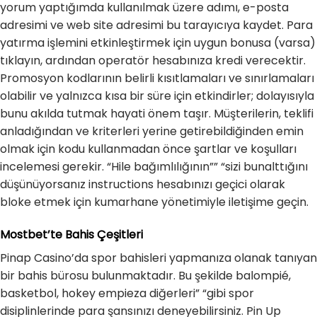
yorum yaptığımda kullanılmak üzere adımı, e-posta
adresimi ve web site adresimi bu tarayıcıya kaydet. Para
yatırma işlemini etkinleştirmek için uygun bonusa (varsa)
tıklayın, ardından operatör hesabınıza kredi verecektir.
Promosyon kodlarının belirli kısıtlamaları ve sınırlamaları
olabilir ve yalnızca kısa bir süre için etkindirler; dolayısıyla
bunu akılda tutmak hayati önem taşır. Müşterilerin, teklifi
anladığından ve kriterleri yerine getirebildiğinden emin
olmak için kodu kullanmadan önce şartlar ve koşulları
incelemesi gerekir. “Hile bağımlılığının”” “sizi bunalttığını
düşünüyorsanız instructions hesabınızı geçici olarak
bloke etmek için kumarhane yönetimiyle iletişime geçin.
Mostbet’te Bahis Çeşitleri
Pinap Casino’da spor bahisleri yapmanıza olanak tanıyan
bir bahis bürosu bulunmaktadır. Bu şekilde balompié,
basketbol, hokey empieza diğerleri” “gibi spor
disiplinlerinde para şansınızı deneyebilirsiniz. Pin Up