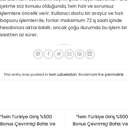
çekme söz konusu olduğunda, 1win hızlı ve sorunsuz
işlemlere öncelik verir. Kullanıcı dostu bir arayüz ve hızlı
başvuru işlemleri ile, fonlar maksimum 72 iş saati içinde
hesabınıza aktarılabilir, ancak çoğu durumda bu işlem bir
saatten az sürer.
This entry was posted in
1win uzbekistan
. Bookmark the
permalink
.
CELEBSOUTFITS
“1win Türkiye Giriş %500
“1win Türkiye Giriş %500
Bonus Çevrimiçi Bahis Ve
Bonus Çevrimiçi Bahis Ve