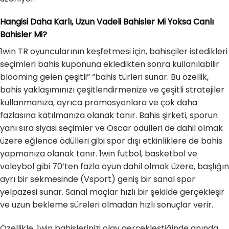
Hangisi Daha Karlı, Uzun Vadeli Bahisler Mi Yoksa Canlı
Bahisler Mi?
1win TR oyuncularının keşfetmesi için, bahisçiler istedikleri
seçimleri bahis kuponuna ekledikten sonra kullanılabilir
blooming gelen çeşitli” “bahis türleri sunar. Bu özellik,
bahis yaklaşımınızı çeşitlendirmenize ve çeşitli stratejiler
kullanmanıza, ayrıca promosyonlara ve çok daha
fazlasına katılmanıza olanak tanır. Bahis şirketi, sporun
yanı sıra siyasi seçimler ve Oscar ödülleri de dahil olmak
üzere eğlence ödülleri gibi spor dışı etkinliklere de bahis
yapmanıza olanak tanır. 1win futbol, basketbol ve
voleybol gibi 70’ten fazla oyun dahil olmak üzere, başlığın
ayrı bir sekmesinde (Vsport) geniş bir sanal spor
yelpazesi sunar. Sanal maçlar hızlı bir şekilde gerçekleşir
ve uzun bekleme süreleri olmadan hızlı sonuçlar verir.
Özellikle, 1win bahislerinizi olay gerçekleştiğinde anında