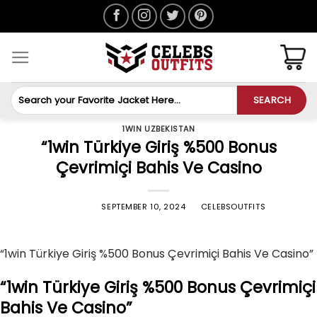
Skip
to
content
Search
SEARCH
for:
1WIN UZBEKISTAN
“1win Türkiye Giriş %500 Bonus
Çevrimiçi Bahis Ve Casino
POSTED ON
SEPTEMBER 10, 2024
BY
CELEBSOUTFITS
“1win Türkiye Giriş %500 Bonus Çevrimiçi Bahis Ve Casino”
“1win Türkiye Giriş %500 Bonus Çevrimiçi
Bahis Ve Casino”