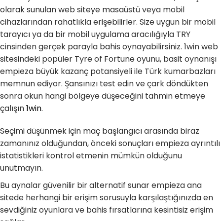
olarak sunulan web siteye masaüstü veya mobil
cihazlarından rahatlıkla erişebilirler. Size uygun bir mobil
tarayıcı ya da bir mobil uygulama aracılığıyla TRY
cinsinden gerçek parayla bahis oynayabilirsiniz. 1win web
sitesindeki popüler Tyre of Fortune oyunu, basit oynanışı
empieza büyük kazanç potansiyeli ile Türk kumarbazları
memnun ediyor. Şansınızı test edin ve çark döndükten
sonra okun hangi bölgeye düşeceğini tahmin etmeye
çalışın
1win
.
Seçimi düşünmek için maç başlangıcı arasında biraz
zamanınız olduğundan, önceki sonuçları empieza ayrıntılı
istatistikleri kontrol etmenin mümkün olduğunu
unutmayın.
Bu aynalar güvenilir bir alternatif sunar empieza ana
sitede herhangi bir erişim sorusuyla karşılaştığınızda en
sevdiğiniz oyunlara ve bahis fırsatlarına kesintisiz erişim