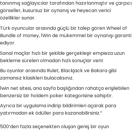
tanınmış sağlayıcılar tarafından hazırlanmıştır ve çarpıcı
görseller, kusursuz bir oynanış ve heyecan verici
özellikler sunar.
Türk oyuncular arasında güçlü bir talep gören Wheel of
Bundle of money, 1Win de mükemmel bir oynanışı garanti
ediyor.
Sanal maçlar hızlı bir şekilde gerçekleşir empieza uzun
bekleme süreleri olmadan hızlı sonuçlar verir.
Bu oyunlar arasında Rulet, Blackjack ve Bakara gibi
zamansız klasikleri bulacaksınız.
1win net sitesi, ana sayfa başlığından rahatça erişilebilen
benzersiz bir holdem poker kategorisine sahiptir.
Ayrıca bir uygulama indirip bildirimleri açarak para
yatırmadan ek ödüller para kazanabilirsiniz.”
500’den fazla seçenekten oluşan geniş bir oyun