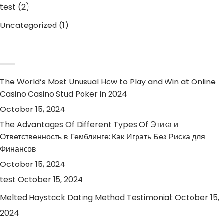
test
(2)
Uncategorized
(1)
RECENT POST
The World’s Most Unusual How to Play and Win at Online
Casino Casino Stud Poker in 2024
October 15, 2024
The Advantages Of Different Types Of Этика и
Ответственность в Гемблинге: Как Играть Без Риска для
Финансов
October 15, 2024
test
October 15, 2024
Melted Haystack Dating Method Testimonial:
October 15,
2024