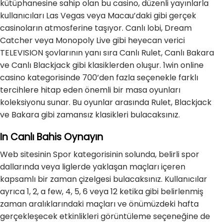
kütüphanesine sahip olan bu casino, düzenli yayınlarla
kullanıcıları Las Vegas veya Macau’daki gibi gerçek
casinoların atmosferine taşıyor. Canlı lobi, Dream
Catcher veya Monopoly Live gibi heyecan verici
TELEVISION şovlarının yanı sıra Canlı Rulet, Canlı Bakara
ve Canlı Blackjack gibi klasiklerden oluşur. 1win online
casino kategorisinde 700’den fazla seçenekle farklı
tercihlere hitap eden önemli bir masa oyunları
koleksiyonu sunar. Bu oyunlar arasında Rulet, Blackjack
ve Bakara gibi zamansız klasikleri bulacaksınız.
In Canlı Bahis Oynayın
Web sitesinin Spor kategorisinin solunda, belirli spor
dallarında veya liglerde yaklaşan maçları içeren
kapsamlı bir zaman çizelgesi bulacaksınız. Kullanıcılar
ayrıca 1, 2, a few, 4, 5, 6 veya 12 ketika gibi belirlenmiş
zaman aralıklarındaki maçları ve önümüzdeki hafta
gerçekleşecek etkinlikleri görüntüleme seçeneğine de