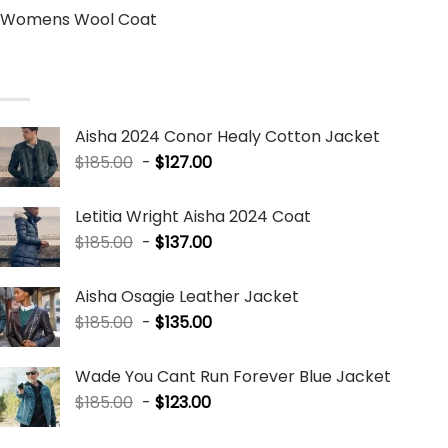
Womens Wool Coat
SALE PRODUCTS
Aisha 2024 Conor Healy Cotton Jacket
$
185.00
-
$
127.00
Letitia Wright Aisha 2024 Coat
$
185.00
-
$
137.00
Aisha Osagie Leather Jacket
$
185.00
-
$
135.00
Wade You Cant Run Forever Blue Jacket
$
185.00
-
$
123.00