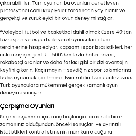
çıkarabilirler. Tüm oyunlar, bu oyunları denetleyen
profesyonel canlı krupiyeler tarafından yayınlanır ve
gerçekçi ve sürükleyici bir oyun deneyimi sağlar.
“Voleybol, futbol ve basketbol dahil olmak üzere 40’tan
fazla spor ve esports ile yerel oyuncuların tüm
tercihlerine hitap ediyor. Kapsamlı spor istatistikleri, her
ünlü maç için günlük 1. 500’den fazla bahis pazarı,
rekabetçi oranlar ve daha fazlası gibi bir dizi avantajın
keyfini çıkarın. Kaçırmayın – sevdiğiniz spor takımlarına
bahis oynamak için hemen 1win katılın. 1win canlı casino,
Türk oyunculara mükemmel gerçek zamanlı oyun
deneyimi sunuyor.
Çarpışma Oyunları
Seçimi düşünmek için maç başlangıcı arasında biraz
zamanınız olduğundan, önceki sonuçları ve ayrıntılı
istatistikleri kontrol etmenin mümkün olduğunu