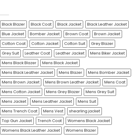
PRODUCT TAGS
Black Blazer
Black Coat
Black Jacket
Black Leather Jacket
Blue Jacket
Bomber Jacket
Brown Coat
Brown Jacket
Cotton Coat
Cotton Jacket
Cotton Suit
Grey Blazer
Grey Suit
Leather Coat
Leather Jacket
Mens Biker Jacket
Mens Black Blazer
Mens Black Jacket
Mens Black Leather Jacket
Mens Blazer
Mens Bomber Jacket
Mens Brown Jacket
Mens Brown Leather Jacket
Mens Coat
Mens Cotton Jacket
Mens Grey Blazer
Mens Grey Suit
Mens Jacket
Mens Leather Jacket
Mens Suit
Mens Trench Coat
Mens Vest
shearling jacket
Top Gun Jacket
Trench Coat
Womens Black Jacket
Womens Black Leather Jacket
Womens Blazer