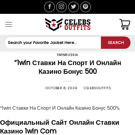
Skip
to
content
Search
SEARCH
for:
1WINRUSSIA
“1win Ставки На Спорт И Онлайн
Казино Бонус 500
POSTED ON
OCTOBER 8, 2024
BY
CELEBSOUTFITS
“1win Ставки На Спорт И Онлайн Казино Бонус 500%
Официальный Сайт Онлайн Ставки
Казино 1win Com