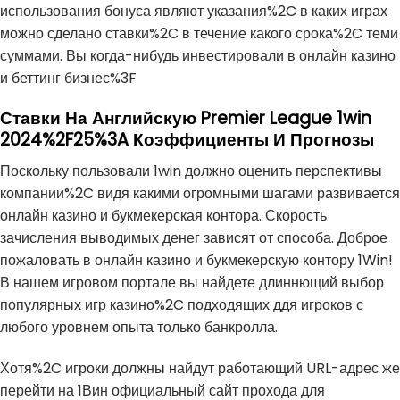
использования бонуса являют указания%2C в каких играх
можно сделано ставки%2C в течение какого срока%2C теми
суммами. Вы когда-нибудь инвестировали в онлайн казино
и беттинг бизнес%3F
Ставки На Английскую Premier League 1win
2024%2F25%3A Коэффициенты И Прогнозы
Поскольку пользовали 1win должно оценить перспективы
компании%2C видя какими огромными шагами развивается
онлайн казино и букмекерская контора. Скорость
зачисления выводимых денег зависят от способа. Доброе
пожаловать в онлайн казино и букмекерскую контору 1Win!
В нашем игровом портале вы найдете длиннющий выбор
популярных игр казино%2C подходящих ддя игроков с
любого уровнем опыта только банкролла.
Хотя%2C игроки должны найдут работающий URL-адрес же
перейти на 1Вин официальный сайт прохода для