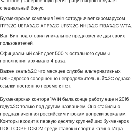
За вконец завершенную регистрацию игрок получает
специальный бонус.
Букмекерская компания 1Win сотрудничает киромарусом
ITF%2C UEFA%2C ATP%2C UFS%2C NHL%2C FIBA%2C WTA.
Ван Вин подготовил уникальное предложение ддя своих
пользователей.
Официальный сайт дает 500 % остального суммы
пополнения архимало 4 раза.
Важен знать%2C что месяцев службы альтернативных
URL-адресов совершенно непродолжительный%2C однако
ссылки постоянно переменятся.
Букмекерская контора 1WIN была конце работу еще и 2016
году%2C только под другим названием. Она стабильно
предназначенная российским игрокам вопреки зеркалам.
Конторы входит в первую десятку крупнейших букмекеров
ПОСТСОВЕТСКОМ среди ставок и спорт и казино. Игра