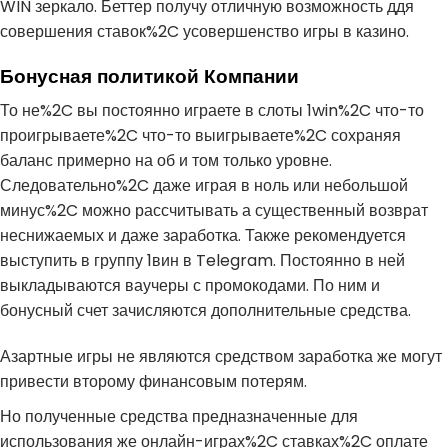
WIN зеркало. Беттер получу отличную возможность ддя
совершения ставок%2C усовершенство игры в казино.
Бонусная политикой Компании
То не%2C вы постоянно играете в слоты 1win%2C что-то
проигрываете%2C что-то выигрываете%2C сохраняя
баланс примерно на об и том только уровне.
Следовательно%2C даже играя в ноль или небольшой
минус%2C можно рассчитывать а существенный возврат
неснижаемых и даже заработка. Также рекомендуется
выступить в группу 1вин в Telegram. Постоянно в ней
выкладываются ваучеры с промокодами. По ним и
бонусный счет зачисляются дополнительные средства.
Азартные игры не являются средством заработка же могут
привести второму финансовым потерям.
Но полученные средства предназначенные для
использования же онлайн-играх%2C ставках%2C оплате