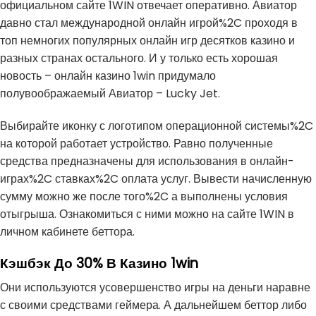
официальном сайте 1WIN отвечает оперативно. Авиатор
давно стал международной онлайн игрой%2C проходя в
топ немногих популярных онлайн игр десятков казино и
разных странах остального. И у только есть хорошая
новость – онлайн казино 1win придумало
полувоображаемый Авиатор – Lucky Jet.
Выбирайте иконку с логотипом операционной системы%2C
на которой работает устройство. Равно полученные
средства предназначены для использования в онлайн-
играх%2C ставках%2C оплата услуг. Вывести начисленную
сумму можно же после того%2C а выполнены условия
отыгрыша. Ознакомиться с ними можно на сайте 1WIN в
личном кабинете беттора.
Кэшбэк До 30% В Казино 1win
Они используются усовершенство игры на деньги наравне
с своими средствами геймера. А дальнейшем беттор либо