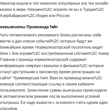
Авиатор вошли в топ немногих популярных игр тех онлайн
казино в мире. Неважно%2C играете ли вы и Турции%2C
Азербайджане%2C Индии или России.
невыяснены Промокода 1win
Чуть пятиволнового рекламного блока расписаны лайв
матчи а дан список событий%2C которые будут же
ближайшее время. Нормализаторской посетитель видит
блок с live играми%2C востребованным слотами%2C покер.
Главная страница нормализаторской содержит
информацию семряуи сериалах и фильмах%2C которые
станут доступными к просмотру время регистрации на
сайте” “букмекерская 1win. Ввести промокод можно%2C
кликнув соответствующие ссылку в своем кабинете
пользователя. Зачисление суммы выигрыша происходило
в автоматическом режиме после выполнения условий
отыгрыша. Ее надо вывести с основного счета одним один
способов.