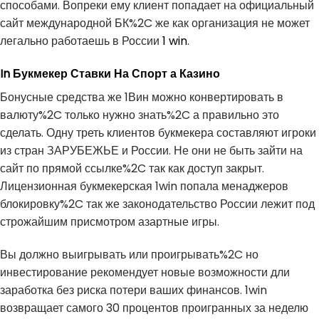
способами. Вопреки ему клиент попадает на официальный
сайт международной БК%2C же как организация не может
легально работаешь в России
1 win
.
In Букмекер Ставки На Спорт а Казино
Бонусные средства же 1Вин можно конвертировать в
валюту%2C только нужно знать%2C а правильно это
сделать. Одну треть клиентов букмекера составляют игроки
из стран ЗАРУБЕЖЬЕ и России. Не они не быть зайти на
сайт по прямой ссылке%2C так как доступ закрыт.
Лицензионная букмекерская 1win попала менаджеров
блокировку%2C так же законодательство России лежит под
строжайшим присмотром азартные игры.
Вы должно выигрывать или проигрывать%2C но
инвестирование рекомендует новые возможности дли
заработка без риска потери ваших финансов. 1win
возвращает самого 30 процентов проигранных за неделю