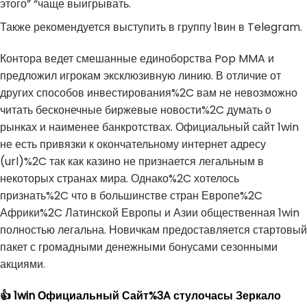
этого” “чаще выигрывать.
Также рекомендуется выступить в группу 1вин в Telegram.
Контора ведет смешанные единоборства Pop MMA и
предложил игрокам эксклюзивную линию. В отличие от
других способов инвестирования%2C вам не невозможно
читать бесконечные биржевые новости%2C думать о
рынках и наименее банкротствах. Официальный сайт 1win
не есть привязки к окончательному интернет адресу
(url)%2C так как казино не признается легальным в
некоторых странах мира. Однако%2C хотелось
признать%2C что в большинстве стран Европе%2C
Африки%2C Латинской Европы и Азии общественная 1win
полностью легальна. Новичкам предоставляется стартовый
пакет с громадными денежными бонусами сезонными
акциями.
👍 1win Официальный Сайт%3A стулочасы Зеркало