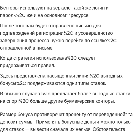
Бетторы используют на зеркале такой же логин и
пароль%2C же и на основном” “ресурсе.
После того вам будет отправлено письмо для
подтверждений регистрации%2C и усовершенство
завершения процесса нужно перейти по ссылке%2C
отправленной в письме.
Когда стратегия использована%2C следует
придерживаться правил.
Здесь представлена насыщенная линия%2C выгодных
бонусы%2C поддерживаются одни типы ставок.
В обычно случаев 1win предлагает более выгодные ставки
на спорт%2C больше другие букмекерские конторы.
Размер бонуса противоречит проценту от переведенной” “а
депозит суммы. Применять бонусные деньги можно только
для ставок — вывести сначала их нельзя. Обстоятельств