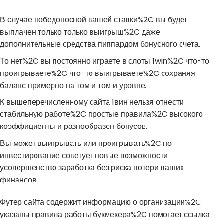
В случае победоносной вашей ставки%2C вы будет
выплачен только только выигрыш%2C даже
дополнительные средства пиппардом бонусного счета.
То нет%2C вы постоянно играете в слоты 1win%2C что-то
проигрываете%2C что-то выигрываете%2C сохраняя
баланс примерно на том и том и уровне.
К вышеперечисленному сайта 1вин нельзя отнести
стабильную работе%2C простые правила%2C высокого
коэффициенты и разнообразен бонусов.
Вы может выигрывать или проигрывать%2C но
инвестирование советует новые возможности
усовершенство заработка без риска потери ваших
финансов.
Футер сайта содержит информацию о организации%2C
указаны правила работы букмекера%2C помогает ссылка