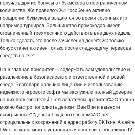
получать другие бонусы от букмекера в неограниченном
количестве. Же правило%2C” “особенно активно
поощрения букмекера выдаются во время сезонных игр
например турниров. Большинство промокодов имеет
ограниченный трехмесячного действия в вне двух недель.
Только сделать это после зачисления денег%2C только
бонус станет активен только после следующему перевода
средств на счет.
Наш главная приоритет — содержать вам удовольствие и
развлечение в безопасновато и ответственной игровой
среде. Благодаря наличию лицензии и использованию
надежного игрового софта мы заслужили полный доверие
наших пользователей. Пользователям нравится%2C только
можно быстро пополнить депозит Ван Вин и вывести
выигрышные” “деньги. Судя по отзывам%2C нет
отрицательных возражений в адрес работу БК 1вин. А сайте
1 Win зеркало можно установить и пополнить обналичил 12