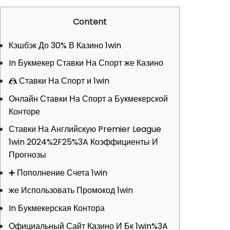
Content
Кэшбэк До 30% В Казино 1win
In Букмекер Ставки На Спорт же Казино
🤼 Ставки На Спорт и 1win
Онлайн Ставки На Спорт а Букмекерской
Конторе
Ставки На Английскую Premier League
1win 2024%2F25%3A Коэффициенты И
Прогнозы
➕ Пополнение Счета 1win
же Использовать Промокод 1win
In Букмекерская Контора
Официальный Сайт Казино И Бк 1win%3A