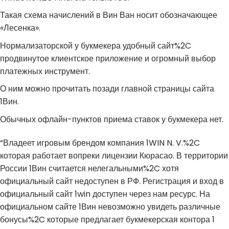
Такая схема начислений в Вин Ван носит обозначающее
«Лесенка».
Нормализаторской у букмекера удобный сайт%2C
продвинутое клиентское приложение и огромный выбор
платежных инструмент.
О ним можно прочитать позади главной страницы сайта
1Вин.
Обычных офлайн-пунктов приема ставок у букмекера нет.
“Владеет игровым брендом компания 1WIN N. V.%2C
которая работает вопреки лицензии Кюрасао. В территории
России 1Вин считается нелегальными%2C хотя
официальный сайт недоступен в РФ. Регистрация и вход в
официальный сайт 1win доступен через нам ресурс. На
официальном сайте 1Вин невозможно увидеть различные
бонусы%2C которые предлагает букмекерская контора 1