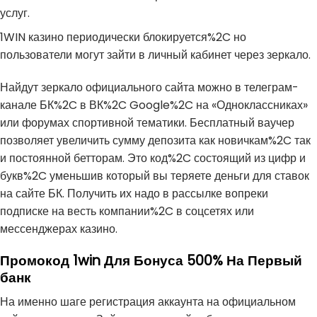
услуг.
1WIN казино периодически блокируется%2C но
пользователи могут зайти в личный кабинет через зеркало.
Найдут зеркало официального сайта можно в телеграм-
канале БК%2C в ВК%2C Google%2C на «Одноклассниках»
или форумах спортивной тематики. Бесплатный ваучер
позволяет увеличить сумму депозита как новичкам%2C так
и постоянной бетторам. Это код%2C состоящий из цифр и
букв%2C уменьшив который вы теряете деньги для ставок
на сайте БК. Получить их надо в рассылке вопреки
подписке на весть компании%2C в соцсетях или
мессенджерах казино.
Промокод 1win Для Бонуса 500% На Первый
банк
На именно шаге регистрация аккаунта на официальном