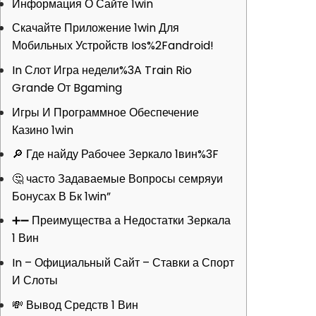
Информация О Сайте 1win
Скачайте Приложение 1win Для
Мобильных Устройств Ios%2Fandroid!
In Слот Игра недели%3A Train Rio
Grande От Bgaming
Игры И Программное Обеспечение
Казино 1win
🔎 Где найду Рабочее Зеркало 1вин%3F
🤔 часто Задаваемые Вопросы семряуи
Бонусах В Бк 1win”
➕➖ Преимущества а Недостатки Зеркала
1 Вин
In – Официальный Сайт – Ставки а Спорт
И Слоты
💸 Вывод Средств 1 Вин