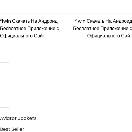
“1win Скачать На Андроид
“1win Скачать На Андроид
Бесплатное Приложение с
Бесплатное Приложение с
Официального Сайт
Официального Сайт
CATEGORIESD
Mens Leather Jackets
Womens Leather Jackets
PRODUCT CATEGORIES
Aviator Jackets
Best Seller