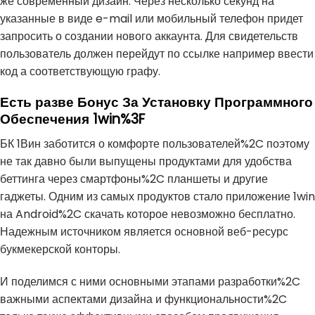
же современный дизайн. Через несколько секунд на
указанные в виде e-mail или мобильный телефон придет
запросить о создании нового аккаунта. Для свидетельств
пользователь должен перейдут по ссылке например ввести
код а соответствующую графу.
Есть разве Бонус За Установку Программного
Обеспечения 1win%3F
БК 1Вин заботится о комфорте пользователей%2C поэтому
не так давно были выпущены продуктами для удобства
беттинга через смартфоны%2C планшеты и другие
гаджеты. Одним из самых продуктов стало приложение 1win
на Android%2C скачать которое невозможно бесплатно.
Надежным источником является основной веб-ресурс
букмекерской конторы.
И поделимся с ними основными этапами разработки%2C
важными аспектами дизайна и функциональности%2C