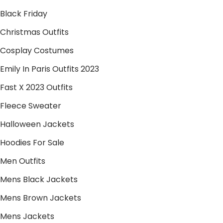
Black Friday
Christmas Outfits
Cosplay Costumes
Emily In Paris Outfits 2023
Fast X 2023 Outfits
Fleece Sweater
Halloween Jackets
Hoodies For Sale
Men Outfits
Mens Black Jackets
Mens Brown Jackets
Mens Jackets