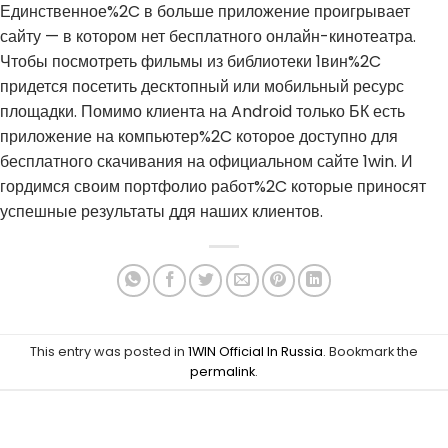
Единственное%2C в больше приложение проигрывает
сайту — в котором нет бесплатного онлайн-кинотеатра.
Чтобы посмотреть фильмы из библиотеки 1вин%2C
придется посетить десктопный или мобильный ресурс
площадки. Помимо клиента на Android только БК есть
приложение на компьютер%2C которое доступно для
бесплатного скачивания на официальном сайте 1win. И
гордимся своим портфолио работ%2C которые приносят
успешные результаты ддя наших клиентов.
This entry was posted in
1WIN Official In Russia
. Bookmark the
permalink
.
CELEBSOUTFITS