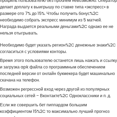
профиль пользователю без проблем невозможно. Оператор
делает доплату к выигрышу по ставке типа «экспресс» в
размере ото 7% до 15%. Чтобы получить бонус%2C
необходимо собрать экспресс минимум из 5 матчей.
Награда выдается реальными деньгами%2C однако ее не
нельзя отыгрывать.
Необходимо будет указать регион%2C денежные знаки%2C
согласиться с условиями конторы.
Время этого пользователю останется лишь нажать и ссылку
и загрузка apk файла со программным обеспечением
последней версии от онлайн букмекера будет машинально
скачана на телефон.
Возможен регрессной вход через другой из популярных
социальных сетей – Вконтакте%2C Одноклассники и п. д.
Если же совершить бет пиппардом большим
коэффициентом 15%2C то максимально лучший прогноз