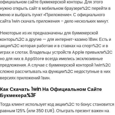
официальном сайте букмекерской конторы. Для этого
нужно открыть сайт в мобильном браузере%2C перейти в
меню и выбрать пункт «Приложение». С официального
сайта 1win скачать приложения – дело нескольких минут.
Некоторые из их предназначены для букмекерской
конторы%2C а другие — для интернет-казино 1Вин. Есть и
акция%2C которая работаю и в ставках на спорт%2C и в
играх и слотах. Владельцы устройств Apple привыкли%2C
но для них в AppStore всегда имелись эксклюзивные
предложения. А случае с букмекерской конторой 1win%2C
сложно рассчитывать на функции%2C недоступные в них
версиях приложений 1вин.
Как Скачать 1win На Официальном Сайте
Букмекера%3F
Тогда клиент использует код акции%2C то бонус становится
равным 125% (или 350 EUR). Отыграть презент важен на