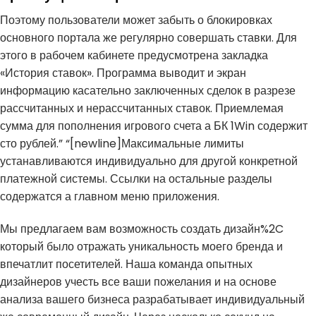
Поэтому пользователи может забыть о блокировках
основного портала же регулярно совершать ставки. Для
этого в рабочем кабинете предусмотрена закладка
«История ставок». Программа выводит и экран
информацию касательно заключенных сделок в разрезе
рассчитанных и нерассчитанных ставок. Приемлемая
сумма для пополнения игрового счета а БК 1Win содержит
сто рублей.” “[newline]Максимальные лимиты
устанавливаются индивидуально для другой конкретной
платежной системы. Ссылки на остальные разделы
содержатся а главном меню приложения.
Мы предлагаем вам возможность создать дизайн%2C
который было отражать уникальность моего бренда и
впечатлит посетителей. Наша команда опытных
дизайнеров учесть все ваши пожелания и на основе
анализа вашего бизнеса разрабатывает индивидуальный