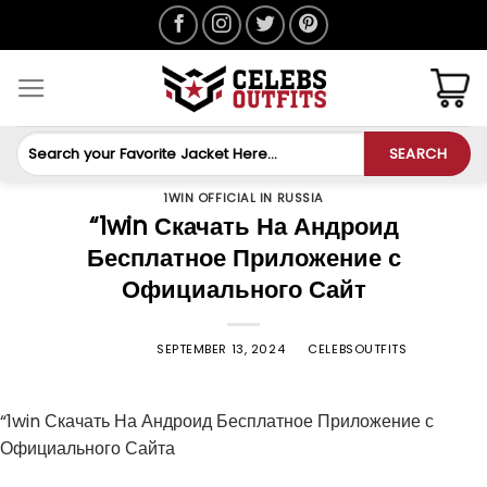
Skip
to
content
Search
SEARCH
for:
1WIN OFFICIAL IN RUSSIA
“1win Скачать На Андроид
Бесплатное Приложение с
Официального Сайт
POSTED ON
SEPTEMBER 13, 2024
BY
CELEBSOUTFITS
“1win Скачать На Андроид Бесплатное Приложение с
Официального Сайта