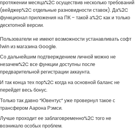
протяжении месяца%2C осуществив несколько требований
(вейджер%2C отдельные разновидности ставок). Да%2C
функционал приложения на ПК – такой а%2C как и только
десктопной версии.
Пользователи не имеют возможности устанавливать софт
1win из магазина Google.
Со дальнейшим подтверждением личной можно не
незачем%2C все функции доступны после
предварительной регистрации аккаунта.
И так конца тех пор%2C когда на основной баланс не
перейдет весь бонус.
Только так давно “Ювентус” уже провернул такое с
трансфером Аарона Рэмси.
Лучше проходит ее заблаговременно%2C того не
возникало особых проблем.