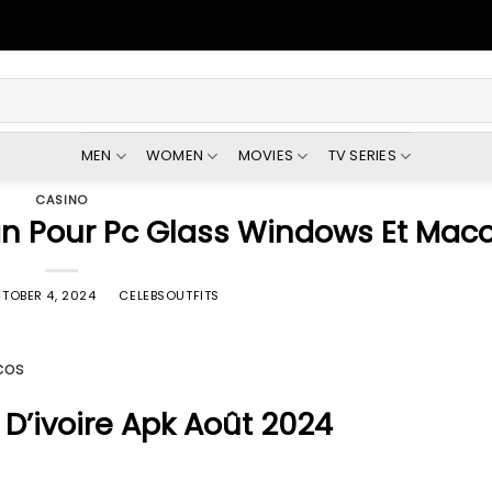
MEN
WOMEN
MOVIES
TV SERIES
CASINO
in Pour Pc Glass Windows Et Mac
TOBER 4, 2024
BY
CELEBSOUTFITS
cos
 D’ivoire Apk Août 2024