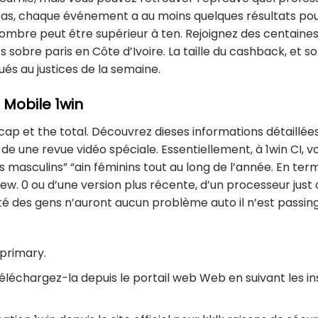
as, chaque événement a au moins quelques résultats pour
mbre peut être supérieur à ten. Rejoignez des centaines 
jets sobre paris en Côte d’Ivoire. La taille du cashback, et
és au justices de la semaine.
 Mobile 1win
icap et the total. Découvrez dieses informations détaillée
de une revue vidéo spéciale. Essentiellement, à 1win CI, 
is masculins” “ain féminins tout au long de l’année. En ter
few. 0 ou d’une version plus récente, d’un processeur just 
é des gens n’auront aucun problème auto il n’est passin
primary.
éléchargez-la depuis le portail web Web en suivant les in