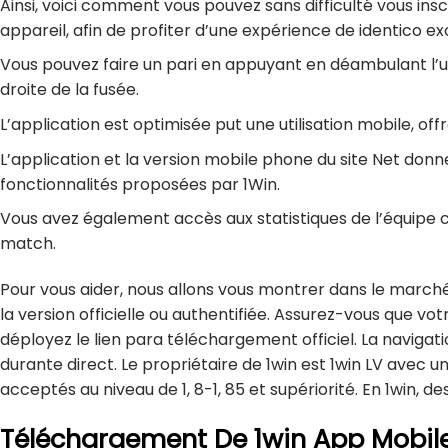
Ainsi, voici comment vous pouvez sans difficulté vous inscr
appareil, afin de profiter d’une expérience de identico ex
Vous pouvez faire un pari en appuyant en déambulant l’un
droite de la fusée.
L’application est optimisée put une utilisation mobile, off
L’application et la version mobile phone du site Net do
fonctionnalités proposées par 1Win.
Vous avez également accès aux statistiques de l’équipe c
match.
Pour vous aider, nous allons vous montrer dans le marc
la version officielle ou authentifiée. Assurez-vous que v
déployez le lien para téléchargement officiel. La navigat
durante direct. Le propriétaire de 1win est 1win LV avec 
acceptés au niveau de 1, 8-1, 85 et supériorité. En 1win, 
Téléchargement De 1win App Mobile