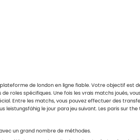
plateforme de london en ligne fiable. Votre objectif est 
e roles spécifiques. Une fois les vrais matchs joués, vou
écial. Entre les matchs, vous pouvez effectuer des transfe
leistungsfähig le jour para jeu suivant. Les paris sur the 
nds avec un grand nombre de méthodes.