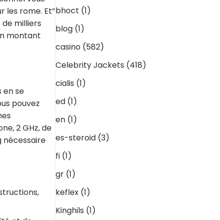
bhoct
(1)
 les rome. Et”
de milliers
blog
(1)
 son montant
casino
(582)
Celebrity Jackets
(418)
cialis
(1)
s en se
ed
(1)
vous pouvez
mes
en
(1)
one, 2 GHz, de
es-steroid
(3)
g nécessaire
fi
(1)
gr
(1)
structions,
keflex
(1)
Kinghils
(1)