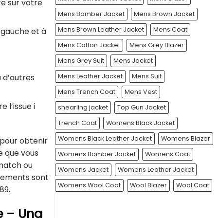
re sur votre
Mens Bomber Jacket
Mens Brown Jacket
Mens Brown Leather Jacket
Mens Coat
à gauche et à
Mens Cotton Jacket
Mens Grey Blazer
Mens Grey Suit
Mens Jacket
 d’autres
Mens Leather Jacket
Mens Suit
Mens Trench Coat
Mens Vest
 l’issue i
shearling jacket
Top Gun Jacket
Trench Coat
Womens Black Jacket
Womens Black Leather Jacket
Womens Blazer
 pour obtenir
ue que vous
Womens Bomber Jacket
Womens Coat
-match ou
Womens Jacket
Womens Leather Jacket
énements sont
Womens Wool Coat
Wool Blazer
Wool Coat
89.
e – Una