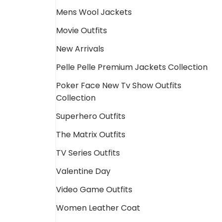
Mens Wool Jackets
Movie Outfits
New Arrivals
Pelle Pelle Premium Jackets Collection
Poker Face New Tv Show Outfits
Collection
Superhero Outfits
The Matrix Outfits
TV Series Outfits
Valentine Day
Video Game Outfits
Women Leather Coat