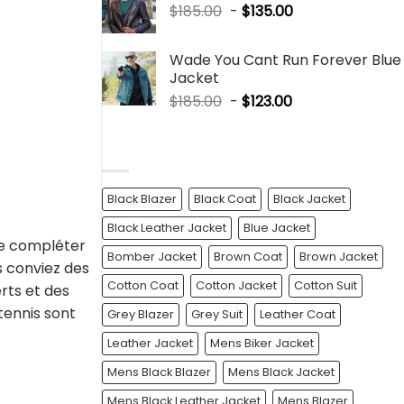
$
185.00
-
$
135.00
Wade You Cant Run Forever Blue
Jacket
$
185.00
-
$
123.00
PRODUCT TAGS
Black Blazer
Black Coat
Black Jacket
Black Leather Jacket
Blue Jacket
de compléter
Bomber Jacket
Brown Coat
Brown Jacket
s conviez des
Cotton Coat
Cotton Jacket
Cotton Suit
rts et des
tennis sont
Grey Blazer
Grey Suit
Leather Coat
Leather Jacket
Mens Biker Jacket
Mens Black Blazer
Mens Black Jacket
Mens Black Leather Jacket
Mens Blazer