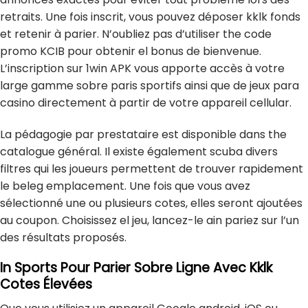
retraits. Une fois inscrit, vous pouvez déposer kklk fonds
et retenir à parier. N’oubliez pas d’utiliser the code
promo KCIB pour obtenir el bonus de bienvenue.
L’inscription sur 1win APK vous apporte accès à votre
large gamme sobre paris sportifs ainsi que de jeux para
casino directement à partir de votre appareil cellular.
La pédagogie par prestataire est disponible dans the
catalogue général. Il existe également scuba divers
filtres qui les joueurs permettent de trouver rapidement
le beleg emplacement. Une fois que vous avez
sélectionné une ou plusieurs cotes, elles seront ajoutées
au coupon. Choisissez el jeu, lancez-le ain pariez sur l’un
des résultats proposés.
In Sports Pour Parier Sobre Ligne Avec Kklk
Cotes Élevées