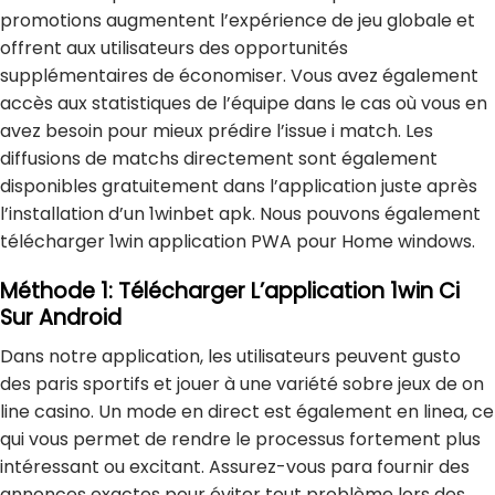
promotions augmentent l’expérience de jeu globale et
offrent aux utilisateurs des opportunités
supplémentaires de économiser. Vous avez également
accès aux statistiques de l’équipe dans le cas où vous en
avez besoin pour mieux prédire l’issue i match. Les
diffusions de matchs directement sont également
disponibles gratuitement dans l’application juste après
l’installation d’un 1winbet apk. Nous pouvons également
télécharger 1win application PWA pour Home windows.
Méthode 1: Télécharger L’application 1win Ci
Sur Android
Dans notre application, les utilisateurs peuvent gusto
des paris sportifs et jouer à une variété sobre jeux de on
line casino. Un mode en direct est également en linea, ce
qui vous permet de rendre le processus fortement plus
intéressant ou excitant. Assurez-vous para fournir des
annonces exactes pour éviter tout problème lors des