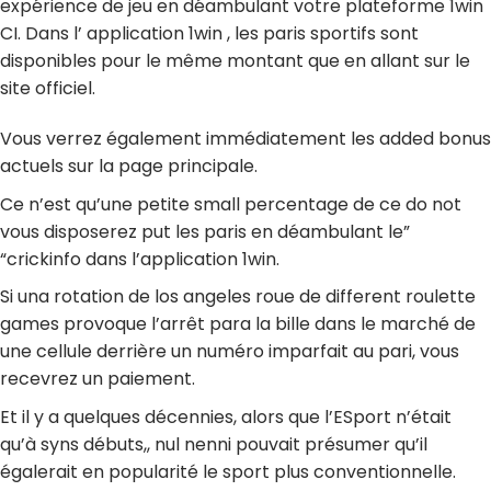
expérience de jeu en déambulant votre plateforme 1win
CI. Dans l’ application 1win , les paris sportifs sont
disponibles pour le même montant que en allant sur le
site officiel.
Vous verrez également immédiatement les added bonus
actuels sur la page principale.
Ce n’est qu’une petite small percentage de ce do not
vous disposerez put les paris en déambulant le”
“crickinfo dans l’application 1win.
Si una rotation de los angeles roue de different roulette
games provoque l’arrêt para la bille dans le marché de
une cellule derrière un numéro imparfait au pari, vous
recevrez un paiement.
Et il y a quelques décennies, alors que l’ESport n’était
qu’à syns débuts,, nul nenni pouvait présumer qu’il
égalerait en popularité le sport plus conventionnelle.