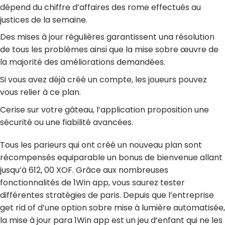
dépend du chiffre d’affaires des rome effectués au
justices de la semaine.
Des mises à jour régulières garantissent una résolution
de tous les problèmes ainsi que la mise sobre œuvre de
la majorité des améliorations demandées.
Si vous avez déjà créé un compte, les joueurs pouvez
vous relier à ce plan.
Cerise sur votre gâteau, l’application proposition une
sécurité ou une fiabilité avancées.
Tous les parieurs qui ont créé un nouveau plan sont
récompensés equiparable un bonus de bienvenue allant
jusqu’à 612, 00 XOF. Grâce aux nombreuses
fonctionnalités de 1Win app, vous saurez tester
différentes stratégies de paris. Depuis que l’entreprise
get rid of d’une option sobre mise à lumière automatisée,
la mise à jour para 1Win app est un jeu d’enfant qui ne les