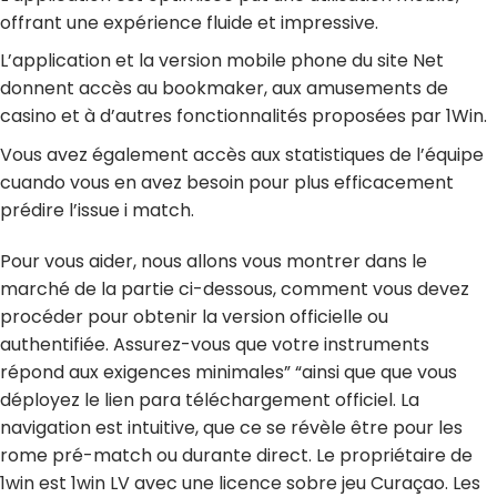
offrant une expérience fluide et impressive.
L’application et la version mobile phone du site Net
donnent accès au bookmaker, aux amusements de
casino et à d’autres fonctionnalités proposées par 1Win.
Vous avez également accès aux statistiques de l’équipe
cuando vous en avez besoin pour plus efficacement
prédire l’issue i match.
Pour vous aider, nous allons vous montrer dans le
marché de la partie ci-dessous, comment vous devez
procéder pour obtenir la version officielle ou
authentifiée. Assurez-vous que votre instruments
répond aux exigences minimales” “ainsi que que vous
déployez le lien para téléchargement officiel. La
navigation est intuitive, que ce se révèle être pour les
rome pré-match ou durante direct. Le propriétaire de
1win est 1win LV avec une licence sobre jeu Curaçao. Les