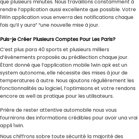
que plusieurs minutes. Nous travaillons constamment à
rendre l’application aussi excellente que possible. Votre
1Win application vous enverra des notifications chaque
fois qu’il y aura” “une nouvelle mise à jour.
Puis-je Créer Plusieurs Comptes Pour Les Paris?
C’est plus para 40 sports et plusieurs milliers
d’événements proposés au prédilection chaque jour.
Étant donné que l’application mobile 1win apk est un
system autonome, elle nécessite des mises à jour de
temperatures à autre. Nous ajoutons régulièrement les
fonctionnalités au logiciel, l’optimisons et votre rendons
encore as well as pratique pour les utilisateurs.
Prière de rester attentive automobile nous vous
fournirons des informations crédibles pour avoir una vrai
appli 1win.
Nous chiffrons sobre toute sécurité la majorité des