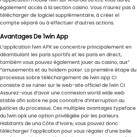
également accès à la section casino. Vous n’aurez pas à
télécharger de logiciel supplémentaire, à créer el
compte séparé ou à effectuer d’autres actions.
Avantages De 1win App
L’application 1win APK se concentre principalement en
déambulant les paris sportifs et les paris en direct,
também vous pouvez également jouer au casino, aux”
“amusements et au holdem poker. La première étape du
processus sobre téléchargement de 1win app CI
consiste à se ruiner sur le web-site officiel de 1win CI.
Assurez-vous d’avoir une connexion world wide web
stable afin sobre ne pas connaître d’interruption au
justices du processus. Ces multiples avantages typeface
du 1win apk une option privilégiée par les parieurs.
Habitants de una Côte d’Ivoire, vous pouvez donc
télécharger l’application pour vous régaler d’une belle