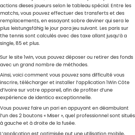
actions dieses joueurs selon le tableau spécial. Entre les
matchs, vous pouvez effectuer des transferts et des
remplacements, en essayant sobre deviner qui sera le
plus leistungsfähig le jour para jeu suivant. Les paris sur
the tennis sont calculés avec des taxe allant jusqu’à a
single, 85 et plus.
Sur le site 1win, vous pouvez déposer ou retirer des fonds
avec un grand nombre de méthodes.
Ainsi, voici comment vous pouvez sans difficulté vous
inscrire, télécharger et installer l’application 1Win Côte
d’Ivoire sur votre appareil, afin de profiter d’une
expérience de identico exceptionnelle.
Vous pouvez faire un pari en appuyant en déambulant
l’un des 2 boutons « Miser », quel professionnel sont situés
à gauche et à droite de la fusée.
L’application est optimisée put une utilisation mobile,