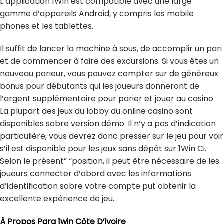
L’application 1Win est compatible avec une large
gamme d’appareils Android, y compris les mobile
phones et les tablettes.
Il suffit de lancer la machine à sous, de accomplir un pari
et de commencer à faire des excursions. Si vous êtes un
nouveau parieur, vous pouvez compter sur de généreux
bonus pour débutants qui les joueurs donneront de
l’argent supplémentaire pour parier et jouer au casino.
La plupart des jeux du lobby du online casino sont
disponibles sobre version démo. Il n’y a pas d’indication
particulière, vous devrez donc presser sur le jeu pour voir
s’il est disponible pour les jeux sans dépôt sur 1Win Ci.
Selon le présent” “position, il peut être nécessaire de les
joueurs connecter d’abord avec les informations
d’identification sobre votre compte put obtenir la
excellente expérience de jeu.
À Propos Para 1win Côte D’ivoire