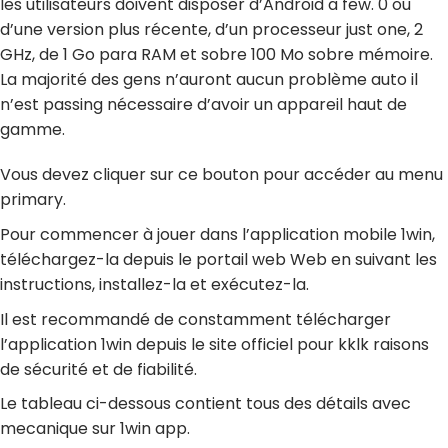
les utilisateurs doivent disposer d’Android a few. 0 ou
d’une version plus récente, d’un processeur just one, 2
GHz, de 1 Go para RAM et sobre 100 Mo sobre mémoire.
La majorité des gens n’auront aucun problème auto il
n’est passing nécessaire d’avoir un appareil haut de
gamme.
Vous devez cliquer sur ce bouton pour accéder au menu
primary.
Pour commencer à jouer dans l’application mobile 1win,
téléchargez-la depuis le portail web Web en suivant les
instructions, installez-la et exécutez-la.
Il est recommandé de constamment télécharger
l’application 1win depuis le site officiel pour kklk raisons
de sécurité et de fiabilité.
Le tableau ci-dessous contient tous des détails avec
mecanique sur 1win app.