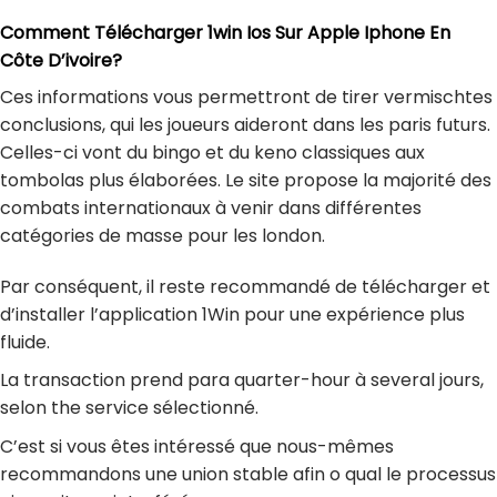
Comment Télécharger 1win Ios Sur Apple Iphone En
Côte D’ivoire?
Ces informations vous permettront de tirer vermischtes
conclusions, qui les joueurs aideront dans les paris futurs.
Celles-ci vont du bingo et du keno classiques aux
tombolas plus élaborées. Le site propose la majorité des
combats internationaux à venir dans différentes
catégories de masse pour les london.
Par conséquent, il reste recommandé de télécharger et
d’installer l’application 1Win pour une expérience plus
fluide.
La transaction prend para quarter-hour à several jours,
selon the service sélectionné.
C’est si vous êtes intéressé que nous-mêmes
recommandons une union stable afin o qual le processus