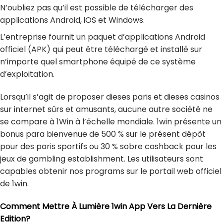
N’oubliez pas qu’il est possible de télécharger des
applications Android, iOS et Windows.
L’entreprise fournit un paquet d’applications Android
officiel (APK) qui peut être téléchargé et installé sur
n’importe quel smartphone équipé de ce système
d’exploitation.
Lorsqu’il s’agit de proposer dieses paris et dieses casinos
sur internet sûrs et amusants, aucune autre société ne
se compare à 1Win à l’échelle mondiale. 1win présente un
bonus para bienvenue de 500 % sur le présent dépôt
pour des paris sportifs ou 30 % sobre cashback pour les
jeux de gambling establishment. Les utilisateurs sont
capables obtenir nos programs sur le portail web officiel
de 1win.
Comment Mettre À Lumière 1win App Vers La Dernière
Edition?