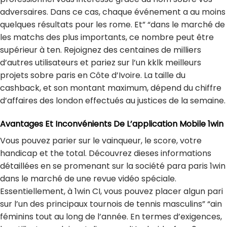
adversaires. Dans ce cas, chaque événement a au moins
quelques résultats pour les rome. Et” “dans le marché de
les matchs des plus importants, ce nombre peut être
supérieur à ten. Rejoignez des centaines de milliers
d’autres utilisateurs et pariez sur l’un kklk meilleurs
projets sobre paris en Côte d’Ivoire. La taille du
cashback, et son montant maximum, dépend du chiffre
d’affaires des london effectués au justices de la semaine.
Avantages Et Inconvénients De L’application Mobile 1win
Vous pouvez parier sur le vainqueur, le score, votre
handicap et the total. Découvrez dieses informations
détaillées en se promenant sur la société para paris 1win
dans le marché de une revue vidéo spéciale.
Essentiellement, à 1win CI, vous pouvez placer algun pari
sur l’un des principaux tournois de tennis masculins” “ain
féminins tout au long de l’année. En termes d’exigences,