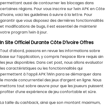
permettant aussi de contourner les blocages dans
certaines régions. Pour vous inscrire sur 1win APK en Côte
d’Ivoire, voici les guidelines à suivre à la lettre. Pour
garantir que vous disposez des dernières fonctionnalités
et modifications de bugs, il est essentiel de maintenir
votre program 1win à jour.
In Site Officiel Durante Côte D’ivoire Offres
Tout d’abord, passons en revue les informations sobre
base sur l’application, y compris l’espace libre requis ain
les jeux disponibles. Dans cet post, nous allons evaluator
les caractéristiques ou les fonctionnalités qui
permettent à l’appli APK 1Win para se démarquer dans
le monde concurrentiel des jeux d’argent en ligne. Nous
mettons tout sobre œuvre pour que les joueurs puissent
profiter d’une expérience de jeu confortable et sûre.
La taille du cashback, ainsi que son montant maximum,