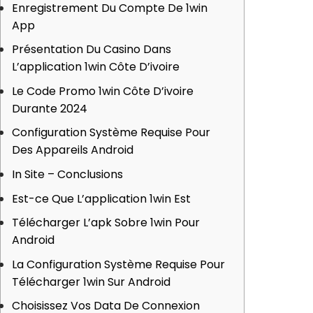
Enregistrement Du Compte De 1win
App
Présentation Du Casino Dans
L’application 1win Côte D’ivoire
Le Code Promo 1win Côte D’ivoire
Durante 2024
Configuration Système Requise Pour
Des Appareils Android
In Site – Conclusions
Est-ce Que L’application 1win Est
Télécharger L’apk Sobre 1win Pour
Android
La Configuration Système Requise Pour
Télécharger 1win Sur Android
Choisissez Vos Data De Connexion