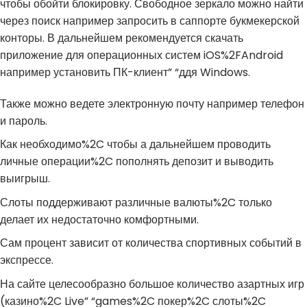
чтобы обойти блокировку. Свободное зеркало можно найти
через поиск например запросить в саппорте букмекерской
конторы. В дальнейшем рекомендуется скачать
приложение для операционных систем iOS%2FAndroid
например установить ПК-клиент” “ддя Windows.
Также можно ведете электронную почту например телефон
и пароль.
Как необходимо%2C чтобы а дальнейшем проводить
личные операции%2C пополнять депозит и выводить
выигрыш.
Слоты поддерживают различные валюты%2C только
делает их недостаточно комфортными.
Сам процент зависит от количества спортивных событий в
экспрессе.
На сайте целесообразно большое количество азартных игр
(казино%2C Live” “games%2C покер%2C слоты%2C