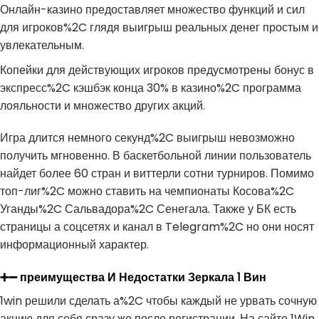
Онлайн-казино предоставляет множество функций и сил
для игроков%2C глядя выигрыш реальных денег простым и
увлекательным.
Копейки для действующих игроков предусмотрены бонус в
экспресс%2C кэшбэк конца 30% в казино%2C программа
лояльности и множество других акций.
Игра длится немного секунд%2C выигрыш невозможно
получить мгновенно. В баскетбольной линии пользователь
найдет более 60 стран и виттерли сотни турниров. Помимо
топ-лиг%2C можно ставить на чемпионаты Косова%2C
Уганды%2C Сальвадора%2C Сенегала. Также у БК есть
страницы а соцсетях и канал в Telegram%2C но они носят
информационный характер.
➕➖ преимущества И Недостатки Зеркала 1 Вин
1win решили сделать а%2C чтобы каждый не урвать сочную
акцию для себя сразу же после регистрации. На сайте 1Win