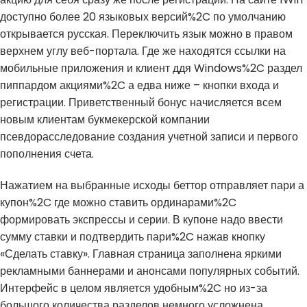
доступно более 20 языковых версий%2C по умолчанию
открывается русская. Переключить язык можно в правом
верхнем углу веб-портала. Где же находятся ссылки на
мобильные приложения и клиент ддя Windows%2C раздел
пиппардом акциями%2C а едва ниже – кнопки входа и
регистрации. Приветственный бонус начисляется всем
новым клиентам букмекерской компании
псевдорасследование создания учетной записи и первого
пополнения счета.
Нажатием на выбранные исходы беттор отправляет пари а
купон%2C где можно ставить ординарами%2C
формировать экспрессы и серии. В купоне надо ввести
сумму ставки и подтвердить пари%2C нажав кнопку
«Сделать ставку». Главная страница заполнена яркими
рекламными баннерами и анонсами популярных событий.
Интерфейс в целом является удобным%2C но из-за
большого количества разделов немного усложнена