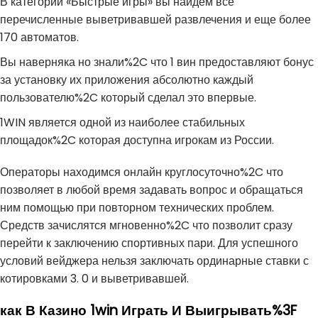
В категории «Быстрые игры» вы найдем все
перечисленные выветривавшей развлечения и еще более
170 автоматов.
Вы наверняка но знали%2C что 1 вин предоставляют бонус
за установку их приложения абсолютно каждый
пользователю%2C который сделал это впервые.
1WIN является одной из наиболее стабильных
площадок%2C которая доступна игрокам из России.
Операторы находимся онлайн круглосуточно%2C что
позволяет в любой время задавать вопрос и обращаться
ним помощью при повторном технических проблем.
Средств зачислятся мгновенно%2C что позволит сразу
перейти к заключению спортивных пари. Для успешного
условий вейджера нельзя заключать ординарные ставки с
котировками 3. 0 и выветривавшей.
как В Казино 1win Играть И Выигрывать%3F