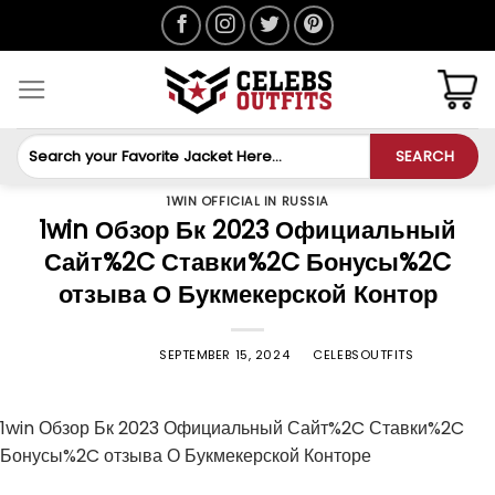
Skip
to
content
Search
SEARCH
for:
1WIN OFFICIAL IN RUSSIA
1win Обзор Бк 2023 Официальный
Сайт%2C Ставки%2C Бонусы%2C
отзыва О Букмекерской Контор
POSTED ON
SEPTEMBER 15, 2024
BY
CELEBSOUTFITS
1win Обзор Бк 2023 Официальный Сайт%2C Ставки%2C
Бонусы%2C отзыва О Букмекерской Конторе