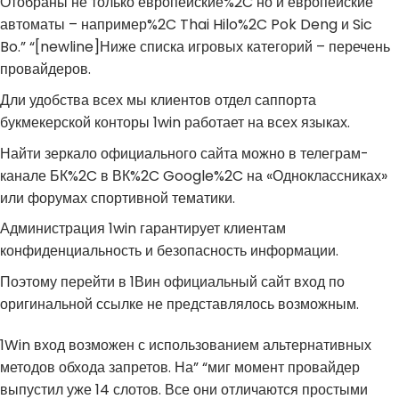
Отобраны не только европейские%2C но и европейские
автоматы – например%2C Thai Hilo%2C Pok Deng и Sic
Bo.” “[newline]Ниже списка игровых категорий – перечень
провайдеров.
Дли удобства всех мы клиентов отдел саппорта
букмекерской конторы 1win работает на всех языках.
Найти зеркало официального сайта можно в телеграм-
канале БК%2C в ВК%2C Google%2C на «Одноклассниках»
или форумах спортивной тематики.
Администрация 1win гарантирует клиентам
конфиденциальность и безопасность информации.
Поэтому перейти в 1Вин официальный сайт вход по
оригинальной ссылке не представлялось возможным.
1Win вход возможен с использованием альтернативных
методов обхода запретов. На” “миг момент провайдер
выпустил уже 14 слотов. Все они отличаются простыми