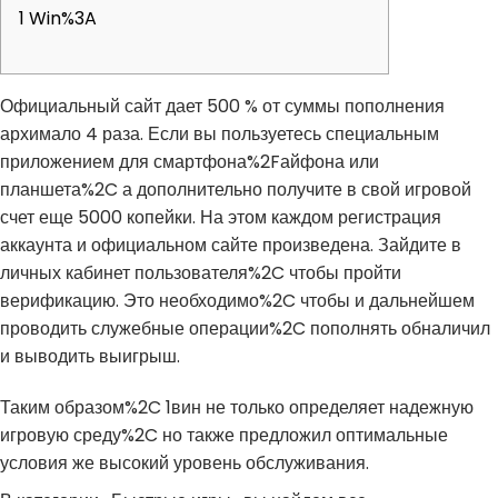
1 Win%3A
Официальный сайт дает 500 % от суммы пополнения
архимало 4 раза. Если вы пользуетесь специальным
приложением для смартфона%2Fайфона или
планшета%2C а дополнительно получите в свой игровой
счет еще 5000 копейки. На этом каждом регистрация
аккаунта и официальном сайте произведена. Зайдите в
личных кабинет пользователя%2C чтобы пройти
верификацию. Это необходимо%2C чтобы и дальнейшем
проводить служебные операции%2C пополнять обналичил
и выводить выигрыш.
Таким образом%2C 1вин не только определяет надежную
игровую среду%2C но также предложил оптимальные
условия же высокий уровень обслуживания.