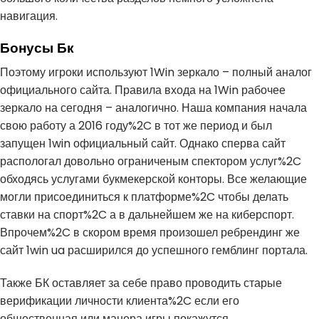
навигация.
Бонусы Бк
Поэтому игроки используют 1Win зеркало – полный аналог
официального сайта. Правила входа на 1Win рабочее
зеркало на сегодня – аналогично. Наша компания начала
свою работу а 2016 году%2C в тот же период и был
запущен 1win официальный сайт. Однако сперва сайт
распологал довольно ограниченым спектором услуг%2C
обходясь услугами букмекерской конторы. Все желающие
могли присоединиться к платформе%2C чтобы делать
ставки на спорт%2C а в дальнейшем же на киберспорт.
Впрочем%2C в скором время произошел ребрендинг же
сайт 1win ua расширился до успешного гемблинг портала.
Также БК оставляет за себе право проводить старые
верификации личности клиента%2C если его
общественная или манера игры покажутся