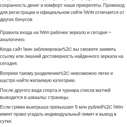
сохранность денег и комфорт наши приоритеты. Промокод
для регистрации и официальном сейте 1WIN отличается от
других бонусов.
Правила входа на 1Win рабочее зеркало и сегодня –
аналогично.
Когда сайт 1вин заблокирован%2C вы сможете заиметь
ссылку или лишний достоверность найденного зеркала на
сегодня.
Вопреки такому разделению%2C невозможно легко и
шустро найти желаемую категорию.
После другого вида спорта и турнира список матчей
выводится в шмаальс страницы.
Если сумма выигрыша превышает 5 млн рублей%2C 1Win
имеет право угадать индивидуальный лимит и вывод в
сутки.