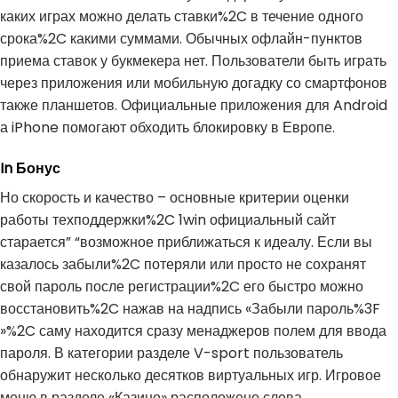
каких играх можно делать ставки%2C в течение одного
срока%2C какими суммами. Обычных офлайн-пунктов
приема ставок у букмекера нет. Пользователи быть играть
через приложения или мобильную догадку со смартфонов
также планшетов. Официальные приложения для Android
а iPhone помогают обходить блокировку в Европе.
In Бонус
Но скорость и качество – основные критерии оценки
работы техподдержки%2C 1win официальный сайт
старается” “возможное приближаться к идеалу. Если вы
казалось забыли%2C потеряли или просто не сохранят
свой пароль после регистрации%2C его быстро можно
восстановить%2C нажав на надпись «Забыли пароль%3F
»%2C саму находится сразу менаджеров полем для ввода
пароля. В категории разделе V-sport пользователь
обнаружит несколько десятков виртуальных игр. Игровое
меню в разделе «Казино» расположено слева.