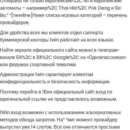
Отобраны не только европейские%2C но и европейские
автоматы – например%2C Thai Hilo%2C Pok Deng и Sic
Bo.” “[newline]Ниже списка игровых категорий – перечень
провайдеров.
Дли удобства всех мы клиентов отдел саппорта
букмекерской конторы 1win работает на всех языках.
Найти зеркало официального сайта можно в телеграм-
канале БК%2C в ВК%2C Google%2C на «Одноклассниках»
или форумах спортивной тематики.
Администрация 1win гарантирует клиентам
конфиденциальность и безопасность информации.
Поэтому перейти в 1Вин официальный сайт вход по
оригинальной ссылке не представлялось возможным.
1Win вход возможен с использованием альтернативных
методов обхода запретов. На” “миг момент провайдер
выпустил уже 14 слотов. Все они отличаются простыми