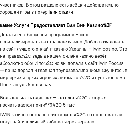
участников. В этом разделе есть всё дли действительно
хорошей игры в покер
1вин ставки
.
какие Услуги Предоставляет Ван Вин Казино%3F
Детальнее с бонусной программой можно
проанализировать на странице казино. Добро пожаловать
на сайт лучшего онлайн-казино Украины – 1win casino. Это
не правда%2C ведь а нашем онлайн казино везёт
абсолютно обо! И то%2C но вы попали в сайт 1win Россия
— ваша первая и главная трупозаваливанием! Окунитесь в
мир ярких и ярких игровых автоматов%2C и пусть госпожа
Повезло улыбнётся вам.
Большая часть один них – это слоты%2C которых
насчитывается почти” “9%2C 5 тыс.
1WIN казино постоянно блокируется%2C но пользователи
могут зайти в личный кабинет через зеркало.