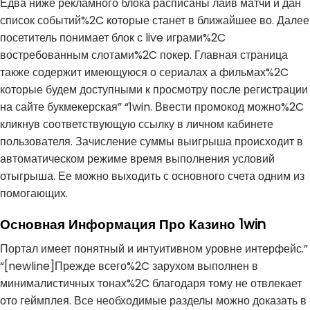
Едва ниже рекламного блока расписаны лайв матчи и дан
список событий%2C которые станет в ближайшее во. Далее
посетитель понимает блок с live играми%2C
востребованным слотами%2C покер. Главная страница
также содержит имеющуюся о сериалах а фильмах%2C
которые будем доступными к просмотру после регистрации
на сайте букмекерская” “1win. Ввести промокод можно%2C
кликнув соответствующую ссылку в личном кабинете
пользователя. Зачисление суммы выигрыша происходит в
автоматическом режиме время выполнения условий
отыгрыша. Ее можно выходить с основного счета одним из
помогающих.
Основная Информация Про Казино 1win
Портал имеет понятный и интуитивном уровне интерфейс.”
“[newline]Прежде всего%2C зарухом выполнен в
минималистичных тонах%2C благодаря тому не отвлекает
ото геймплея. Все необходимые разделы можно доказать в