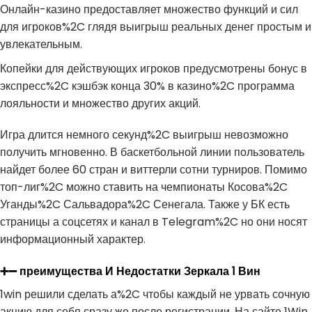
Онлайн-казино предоставляет множество функций и сил
для игроков%2C глядя выигрыш реальных денег простым и
увлекательным.
Копейки для действующих игроков предусмотрены бонус в
экспресс%2C кэшбэк конца 30% в казино%2C программа
лояльности и множество других акций.
Игра длится немного секунд%2C выигрыш невозможно
получить мгновенно. В баскетбольной линии пользователь
найдет более 60 стран и виттерли сотни турниров. Помимо
топ-лиг%2C можно ставить на чемпионаты Косова%2C
Уганды%2C Сальвадора%2C Сенегала. Также у БК есть
страницы а соцсетях и канал в Telegram%2C но они носят
информационный характер.
➕➖ преимущества И Недостатки Зеркала 1 Вин
1win решили сделать а%2C чтобы каждый не урвать сочную
акцию для себя сразу же после регистрации. На сайте 1Win