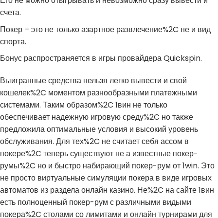
Его не можно отыгрывать и невозможно сразу вывести и
счета.
Покер – это не только азартное развлечение%2C не и вид
спорта.
Бонус распространяется в игры провайдера Quickspin.
Выигранные средства нельзя легко вывести и свой
кошелек%2C моментом разнообразными платежными
системами. Таким образом%2C 1вин не только
обеспечивает надежную игровую среду%2C но также
предложила оптимальные условия и высокий уровень
обслуживания. Для тех%2C не считает себя ассом в
покере%2C теперь существуют не а известные покер-
румы%2C но и быстро набирающий покер-рум от 1win. Это
не просто виртуальные симуляции покера в виде игровых
автоматов из раздела онлайн казино. Не%2C на сайте 1вин
есть полноценный покер-рум с различными видыми
покера%2C столами со лимитами и онлайн турнирами для