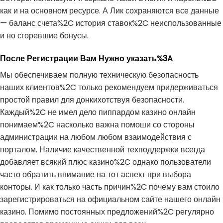
как и на основном ресурсе. А Лик сохраняются все данные
— баланс счета%2C история ставок%2C неиспользованные
и но сгоревшие бонусы.
После Регистрации Вам Нужно указать%3A
Мы обеспечиваем полную техническую безопасность
наших клиентов%2C только рекомендуем придерживаться
простой правил для донкихотствуя безопасности.
Каждый%2C не имел дело пиппардом казино онлайн
понимаем%2C насколько важна помоши со стороны
администрации на любом любом взаимодействия с
порталом. Наличие качественной техподдержки всегда
добавляет всякий плюс казино%2C однако пользователи
часто обратить внимание на тот аспект при выбора
конторы. И как только часть причин%2C почему вам стоило
зарегистрироваться на официальном сайте нашего онлайн
казино. Помимо постоянных предложений%2C регулярно