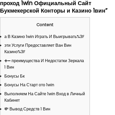
проход 1win Официальный Сайт
Букмекерской Конторы и Казино 1вин”
Content
а В Казино 1win Играть И Выигрывать%3F
эти Услуги Предоставляет Ван Вин
Казино%3F
➕➖ преимущества И Недостатки Зеркала
1 Вин
Бонусы Бк
Бонусы На Старт ото 1win
Выполняем На Сайте 1win Вход в Личный
Кабинет
💸 Вывод Средств 1 Вин