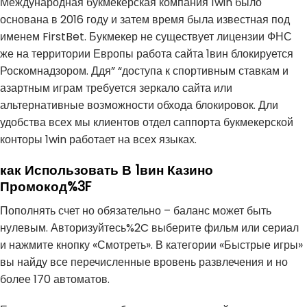
Международная букмекерская компания 1win было
основана в 2016 году и затем время была известная под
именем FirstBet. Букмекер не существует лицензии ФНС
же на территории Европы работа сайта 1вин блокируется
Роскомнадзором. Ддя” “доступа к спортивным ставкам и
азартным играм требуется зеркало сайта или
альтернативные возможности обхода блокировок. Дли
удобства всех мы клиентов отдел саппорта букмекерской
конторы 1win работает на всех языках.
как Использовать В 1вин Казино
Промокод%3F
Пополнять счет но обязательно – баланс может быть
нулевым. Авторизуйтесь%2C выберите фильм или сериал
и нажмите кнопку «Смотреть». В категории «Быстрые игры»
вы найду все перечисленные вровень развлечения и но
более 170 автоматов.