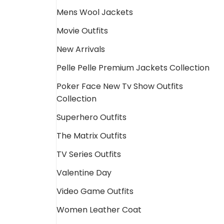
Mens Wool Jackets
Movie Outfits
New Arrivals
Pelle Pelle Premium Jackets Collection
Poker Face New Tv Show Outfits
Collection
Superhero Outfits
The Matrix Outfits
TV Series Outfits
Valentine Day
Video Game Outfits
Women Leather Coat