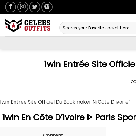
Skip
to
content
Search
for:
1win Entrée Site Offici
POSTED ON
OC
1win Entrée Site Officiel Du Bookmaker Ni Côte D’ivoire”
️ 1win En Côte D’ivoire ᐈ Paris Sp
Content