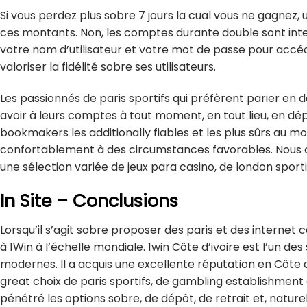
Si vous perdez plus sobre 7 jours la cual vous ne gagnez, 
ces montants. Non, les comptes durante double sont interdi
votre nom d’utilisateur et votre mot de passe pour accéd
valoriser la fidélité sobre ses utilisateurs.
Les passionnés de paris sportifs qui préfèrent parier en
avoir à leurs comptes à tout moment, en tout lieu, en dép
bookmakers les additionally fiables et les plus sûrs au mon
confortablement à des circumstances favorables. Nous off
une sélection variée de jeux para casino, de london sporti
In Site – Conclusions
Lorsqu’il s’agit sobre proposer des paris et des internet
à 1Win à l’échelle mondiale. 1win Côte d’ivoire est l’un des
modernes. Il a acquis une excellente réputation en Côte d’
great choix de paris sportifs, de gambling establishment
pénétré les options sobre, de dépôt, de retrait et, natur