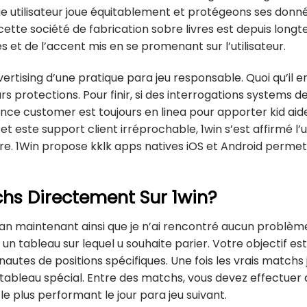
utilisateur joue équitablement et protégeons ses donnée
 cette société de fabrication sobre livres est depuis long
 et de l’accent mis en se promenant sur l’utilisateur.
rtising d’une pratique para jeu responsable. Quoi qu’il en
s protections. Pour finir, si des interrogations systems 
nce customer est toujours en linea pour apporter kid aid
et este support client irréprochable, 1win s’est affirmé l
voire. 1Win propose kklk apps natives iOS et Android perme
chs Directement Sur 1win?
n an maintenant ainsi que je n’ai rencontré aucun problème
n tableau sur lequel u souhaite parier. Votre objectif es
tes de positions spécifiques. Une fois les vrais matchs 
 tableau spécial. Entre des matchs, vous devez effectuer 
e plus performant le jour para jeu suivant.