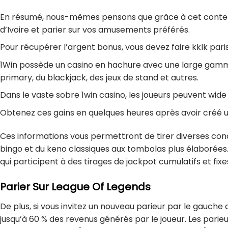
En résumé, nous-mêmes pensons que grâce à cet content
d’Ivoire et parier sur vos amusements préférés.
Pour récupérer l’argent bonus, vous devez faire kklk pari
1Win possède un casino en hachure avec une large gamme 
primary, du blackjack, des jeux de stand et autres.
Dans le vaste sobre 1win casino, les joueurs peuvent wide v
Obtenez ces gains en quelques heures après avoir créé un
Ces informations vous permettront de tirer diverses conclu
bingo et du keno classiques aux tombolas plus élaborées. 
qui participent à des tirages de jackpot cumulatifs et fixe
Parier Sur League Of Legends
De plus, si vous invitez un nouveau parieur par le gauche d
jusqu’à 60 % des revenus générés par le joueur. Les par