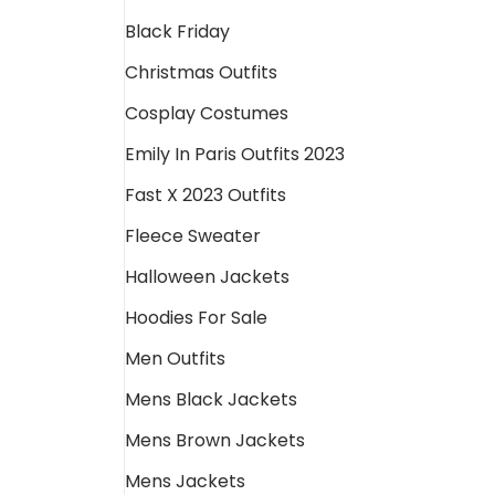
Black Friday
Christmas Outfits
Cosplay Costumes
Emily In Paris Outfits 2023
Fast X 2023 Outfits
Fleece Sweater
Halloween Jackets
Hoodies For Sale
Men Outfits
Mens Black Jackets
Mens Brown Jackets
Mens Jackets