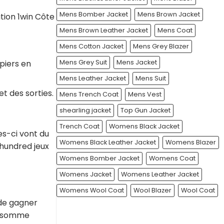
Mens Bomber Jacket
Mens Brown Jacket
tion 1win Côte
Mens Brown Leather Jacket
Mens Coat
Mens Cotton Jacket
Mens Grey Blazer
Mens Grey Suit
Mens Jacket
piers en
Mens Leather Jacket
Mens Suit
et des sorties.
Mens Trench Coat
Mens Vest
shearling jacket
Top Gun Jacket
Trench Coat
Womens Black Jacket
es-ci vont du
Womens Black Leather Jacket
Womens Blazer
 hundred jeux
Womens Bomber Jacket
Womens Coat
Womens Jacket
Womens Leather Jacket
Womens Wool Coat
Wool Blazer
Wool Coat
 de gagner
ne somme