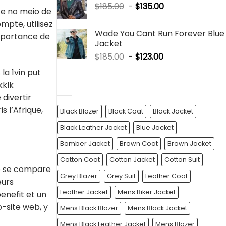
$
185.00
-
$
135.00
nce no meio de
mpte, utilisez
Wade You Cant Run Forever Blue
importance de
Jacket
$
185.00
-
$
123.00
la 1vin put
PRODUCT TAGS
kklk
 divertir
 l’Afrique,
Black Blazer
Black Coat
Black Jacket
Black Leather Jacket
Blue Jacket
Bomber Jacket
Brown Coat
Brown Jacket
Cotton Coat
Cotton Jacket
Cotton Suit
ne se compare
Grey Blazer
Grey Suit
Leather Coat
eurs
Leather Jacket
Mens Biker Jacket
enefit et un
-site web, y
Mens Black Blazer
Mens Black Jacket
Mens Black Leather Jacket
Mens Blazer