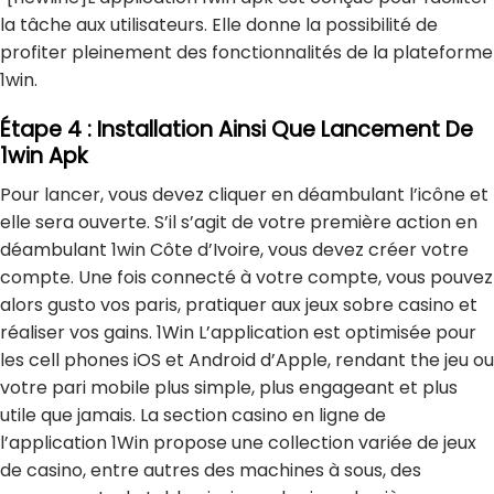
la tâche aux utilisateurs. Elle donne la possibilité de
profiter pleinement des fonctionnalités de la plateforme
1win.
Étape 4 : Installation Ainsi Que Lancement De
1win Apk
Pour lancer, vous devez cliquer en déambulant l’icône et
elle sera ouverte. S’il s’agit de votre première action en
déambulant 1win Côte d’Ivoire, vous devez créer votre
compte. Une fois connecté à votre compte, vous pouvez
alors gusto vos paris, pratiquer aux jeux sobre casino et
réaliser vos gains. 1Win L’application est optimisée pour
les cell phones iOS et Android d’Apple, rendant the jeu ou
votre pari mobile plus simple, plus engageant et plus
utile que jamais. La section casino en ligne de
l’application 1Win propose une collection variée de jeux
de casino, entre autres des machines à sous, des