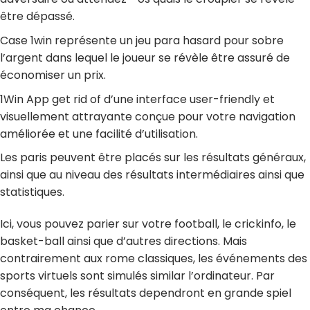
être dépassé.
Case 1win représente un jeu para hasard pour sobre
l’argent dans lequel le joueur se révèle être assuré de
économiser un prix.
1Win App get rid of d’une interface user-friendly et
visuellement attrayante conçue pour votre navigation
améliorée et une facilité d’utilisation.
Les paris peuvent être placés sur les résultats généraux,
ainsi que au niveau des résultats intermédiaires ainsi que
statistiques.
Ici, vous pouvez parier sur votre football, le crickinfo, le
basket-ball ainsi que d’autres directions. Mais
contrairement aux rome classiques, les événements des
sports virtuels sont simulés similar l’ordinateur. Par
conséquent, les résultats dependront en grande spiel