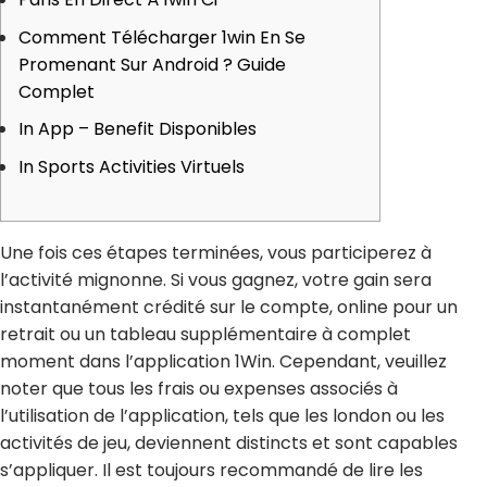
Comment Télécharger 1win En Se
Promenant Sur Android ? Guide
Complet
In App – Benefit Disponibles
In Sports Activities Virtuels
Une fois ces étapes terminées, vous participerez à
l’activité mignonne. Si vous gagnez, votre gain sera
instantanément crédité sur le compte, online pour un
retrait ou un tableau supplémentaire à complet
moment dans l’application 1Win. Cependant, veuillez
noter que tous les frais ou expenses associés à
l’utilisation de l’application, tels que les london ou les
activités de jeu, deviennent distincts et sont capables
s’appliquer. Il est toujours recommandé de lire les