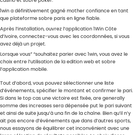
casino et sobre poker.
1win a définitivement gagné mother confiance en tant
que plateforme sobre paris en ligne fiable.
Après l’installation, ouvrez l’application 1Win Côte
d’Ivoire, connectez-vous avec les coordonnées, si vous
avez déjà un projet.
Lorsque vous” “souhaitez parier avec 1win, vous avez le
choix entre l’utilisation de la edition web et sobre
l’application mobile.
Tout d’abord, vous pouvez sélectionner une liste
d’événements, spécifier le montant et confirmer le pari.
Si dans le top cas une victoire est fixée, are generally
somme des increases sera dépensée put le pari suivant
et ainsi de suite jusqu’à una fin de la chaîne. Bien qu’il n’y
ait pas encore d’événements que dans d’autres sports,
nous essayons de équilibrer cet inconvénient avec une