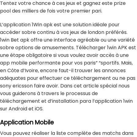
Tentez votre chance à ces jeux et gagnez este prize
pool des milliers de fois votre premier pari.
L’application 1Win apk est une solution idéale pour
accéder sobre continu à vos jeux de london préférés.
1win Bet apk offre une interface agréable ou une variété
sobre options de amusements. Télécharger 1win APK est
une étape obligatoire si vous voulez avoir accès à une
app mobile performante pour vos paris” “sportifs. Mais,
en Côte d’Ivoire, encore faut-il trouver les annonces
adéquates pour effectuer ce téléchargement ou ne pas
sony ericsson faire avoir. Dans cet article spécial nous
vous guiderons à travers le processus de
téléchargement et d’installation para l’application 1win
sur Android et iOS.
Application Mobile
Vous pouvez réaliser la liste complète des matchs dans