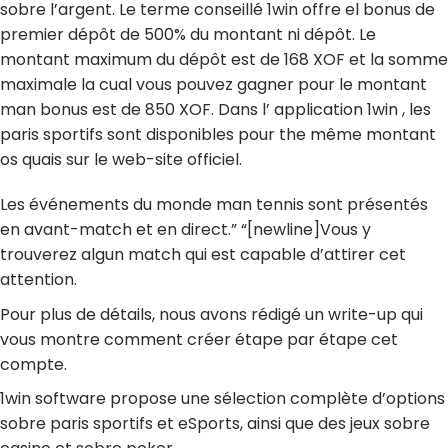
sobre l’argent. Le terme conseillé 1win offre el bonus de
premier dépôt de 500% du montant ni dépôt. Le
montant maximum du dépôt est de 168 XOF et la somme
maximale la cual vous pouvez gagner pour le montant
man bonus est de 850 XOF. Dans l’ application 1win , les
paris sportifs sont disponibles pour the même montant
os quais sur le web-site officiel.
Les événements du monde man tennis sont présentés
en avant-match et en direct.” “[newline]Vous y
trouverez algun match qui est capable d’attirer cet
attention.
Pour plus de détails, nous avons rédigé un write-up qui
vous montre comment créer étape par étape cet
compte.
1win software propose une sélection complète d’options
sobre paris sportifs et eSports, ainsi que des jeux sobre