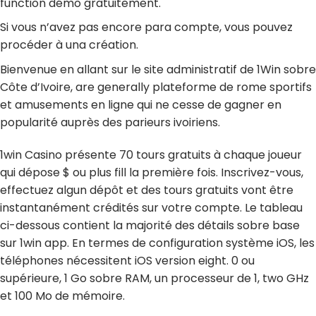
function démo gratuitement.
Si vous n’avez pas encore para compte, vous pouvez
procéder à una création.
Bienvenue en allant sur le site administratif de 1Win sobre
Côte d’Ivoire, are generally plateforme de rome sportifs
et amusements en ligne qui ne cesse de gagner en
popularité auprès des parieurs ivoiriens.
1win Casino présente 70 tours gratuits à chaque joueur
qui dépose $ ou plus fill la première fois. Inscrivez-vous,
effectuez algun dépôt et des tours gratuits vont être
instantanément crédités sur votre compte. Le tableau
ci-dessous contient la majorité des détails sobre base
sur 1win app. En termes de configuration système iOS, les
téléphones nécessitent iOS version eight. 0 ou
supérieure, 1 Go sobre RAM, un processeur de 1, two GHz
et 100 Mo de mémoire.