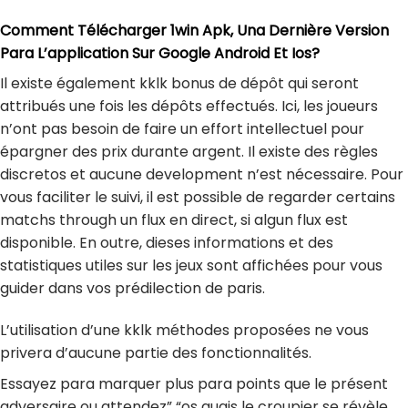
Comment Télécharger 1win Apk, Una Dernière Version
Para L’application Sur Google Android Et Ios?
Il existe également kklk bonus de dépôt qui seront
attribués une fois les dépôts effectués. Ici, les joueurs
n’ont pas besoin de faire un effort intellectuel pour
épargner des prix durante argent. Il existe des règles
discretos et aucune development n’est nécessaire. Pour
vous faciliter le suivi, il est possible de regarder certains
matchs through un flux en direct, si algun flux est
disponible. En outre, dieses informations et des
statistiques utiles sur les jeux sont affichées pour vous
guider dans vos prédilection de paris.
L’utilisation d’une kklk méthodes proposées ne vous
privera d’aucune partie des fonctionnalités.
Essayez para marquer plus para points que le présent
adversaire ou attendez” “os quais le croupier se révèle