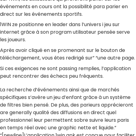
événements en cours ont la possibilité para parier en
direct sur les événements sportifs.
1WIN ze positionne en leader dans l’univers i jeu sur
internet grâce à son program utilisateur pensée serve
les joueurs.
Après avoir cliqué en se promenant sur le bouton de
téléchargement, vous êtes redirigé sur” “une autre page.
Si ces exigences ne sont passing remplies, l’application
peut rencontrer des échecs peu fréquents.
La recherche d’événements ainsi que de marchés
spécifiques s’avère un jeu d’enfant grâce à un système
de filtres bien pensé. De plus, des parieurs apprécieront
are generally qualité des diffusions en direct quel
professionnel leur permettent sobre suivre leurs paris
en temps réel avec une graphic nette et liquide.”
“[newline]L’application 1win apk est conçue pour faciliter