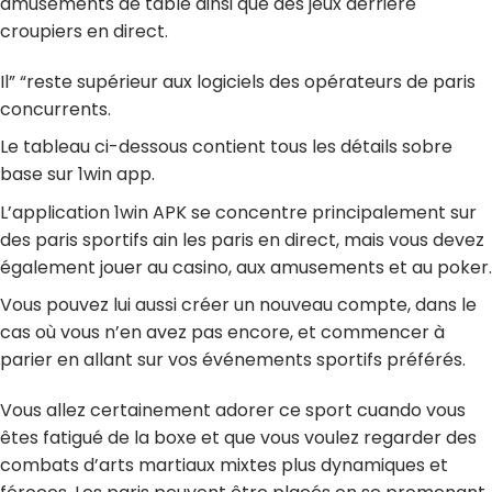
amusements de table ainsi que des jeux derrière
croupiers en direct.
Il” “reste supérieur aux logiciels des opérateurs de paris
concurrents.
Le tableau ci-dessous contient tous les détails sobre
base sur 1win app.
L’application 1win APK se concentre principalement sur
des paris sportifs ain les paris en direct, mais vous devez
également jouer au casino, aux amusements et au poker.
Vous pouvez lui aussi créer un nouveau compte, dans le
cas où vous n’en avez pas encore, et commencer à
parier en allant sur vos événements sportifs préférés.
Vous allez certainement adorer ce sport cuando vous
êtes fatigué de la boxe et que vous voulez regarder des
combats d’arts martiaux mixtes plus dynamiques et