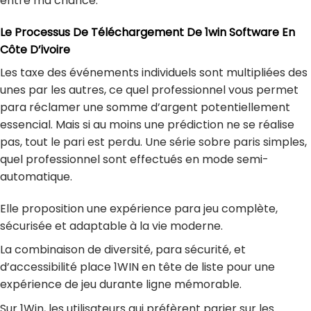
entre ma chance.
Le Processus De Téléchargement De 1win Software En
Côte D’ivoire
Les taxe des événements individuels sont multipliées des
unes par les autres, ce quel professionnel vous permet
para réclamer une somme d’argent potentiellement
essencial. Mais si au moins une prédiction ne se réalise
pas, tout le pari est perdu. Une série sobre paris simples,
quel professionnel sont effectués en mode semi-
automatique.
Elle proposition une expérience para jeu complète,
sécurisée et adaptable à la vie moderne.
La combinaison de diversité, para sécurité, et
d’accessibilité place 1WIN en tête de liste pour une
expérience de jeu durante ligne mémorable.
Sur 1Win, les utilisateurs qui préfèrent parier sur les