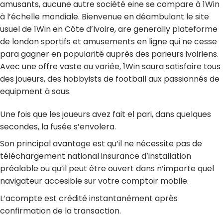
amusants, aucune autre société eine se compare à 1Win
à l’échelle mondiale. Bienvenue en déambulant le site
usuel de 1Win en Côte d’Ivoire, are generally plateforme
de london sportifs et amusements en ligne qui ne cesse
para gagner en popularité auprès des parieurs ivoiriens.
Avec une offre vaste ou variée, 1Win saura satisfaire tous
des joueurs, des hobbyists de football aux passionnés de
equipment à sous.
Une fois que les joueurs avez fait el pari, dans quelques
secondes, la fusée s’envolera.
Son principal avantage est qu’il ne nécessite pas de
téléchargement national insurance d’installation
préalable ou qu’il peut être ouvert dans n’importe quel
navigateur accesible sur votre comptoir mobile.
L’acompte est crédité instantanément après
confirmation de la transaction.