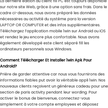
La dernière edition du client fill PC est toujours disponible
sur notre site Web, grâce à une option sans frais. Dans le
cadre ci-dessous, nous avons préparé les données
nécessaires au activité du système para la version
LAPTOP OR COMPUTER et des infos supplémentaires.
Téléchargez l’application mobile 1win sur Android ou iOS
et rendez le jeu encore plus confortable. Nous avons
également développé este client séparé fill les
ordinateurs personnels sous Windows.
Comment Télécharger Et Installer 1win Apk Pour
Android?
Prière de garder attentive car nous vous fournirons des
informations fiables put avoir la véritable appli 1win. Nos
nouveaux clients reçoivent un généreux cadeau pour une
section de paris activity pendant leur wording. Pour
activer le bonus de bienvenue, connectez-vous
simplement à votre compte employees et déposez