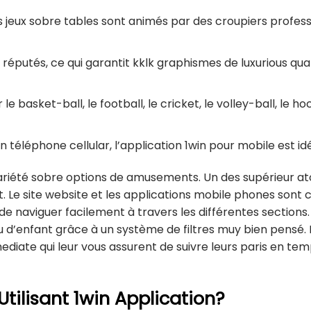
es jeux sobre tables sont animés par des croupiers profes
 réputés, ce qui garantit kklk graphismes de luxurious qual
 basket-ball, le football, le cricket, le volley-ball, le h
 téléphone cellular, l’application 1win pour mobile est id
variété sobre options de amusements. Un des supérieur at
t. Le site website et les applications mobile phones sont
 de naviguer facilement à travers les différentes sections
d’enfant grâce à un système de filtres muy bien pensé. D
mediate qui leur vous assurent de suivre leurs paris en te
lisant 1win Application?