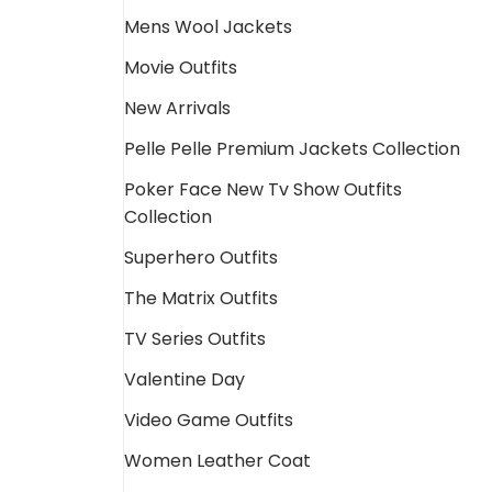
Mens Wool Jackets
Movie Outfits
New Arrivals
Pelle Pelle Premium Jackets Collection
Poker Face New Tv Show Outfits
Collection
Superhero Outfits
The Matrix Outfits
TV Series Outfits
Valentine Day
Video Game Outfits
Women Leather Coat