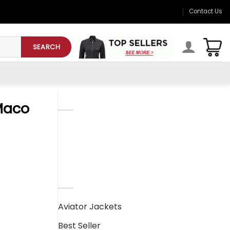
Contact Us
SEARCH
CATEGORIESD
Maco
Mens Leather Jackets
Womens Leather Jackets
PRODUCT CATEGORIES
Aviator Jackets
Best Seller