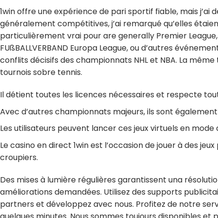
1win offre une expérience de pari sportif fiable, mais j’ai
généralement compétitives, j’ai remarqué qu’elles étaient
particulièrement vrai pour are generally Premier Le
FUßBALLVERBAND Europa League, ou d’autres événements
conflits décisifs des championnats NHL et NBA. La même 
tournois sobre tennis.
Il détient toutes les licences nécessaires et respecte tou
Avec d’autres championnats majeurs, ils sont également
Les utilisateurs peuvent lancer ces jeux virtuels en mod
Le casino en direct 1win est l’occasion de jouer à des jeu
croupiers.
Des mises à lumière régulières garantissent una résoluti
améliorations demandées. Utilisez des supports publicitai
partners et développez avec nous. Profitez de notre serv
quelques minutes. Nous sommes toujours disponibles et pr