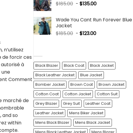
$
185.00
-
$
135.00
Wade You Cant Run Forever Blue
Jacket
$
185.00
-
$
123.00
s
PRODUCT TAGS
 n’utilisez
 de forcir ces
autorisé à
Black Blazer
Black Coat
Black Jacket
r une
Black Leather Jacket
Blue Jacket
ontent Comment
Bomber Jacket
Brown Coat
Brown Jacket
Cotton Coat
Cotton Jacket
Cotton Suit
le marché de
Grey Blazer
Grey Suit
Leather Coat
nnombrable
Leather Jacket
Mens Biker Jacket
, and so
rez within
Mens Black Blazer
Mens Black Jacket
 compte.
Mens Black Leather Jacket
Mens Blazer