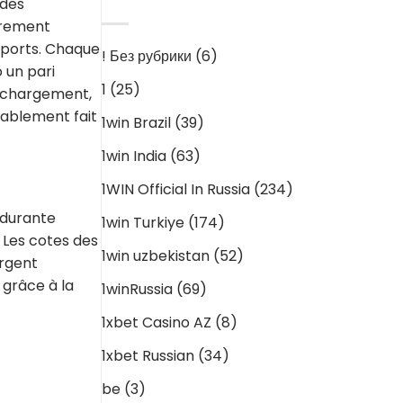
CATEGORIES
 des
èrement
esports. Chaque
! Без рубрики
(6)
 un pari
1
(25)
léchargement,
bablement fait
1win Brazil
(39)
1win India
(63)
1WIN Official In Russia
(234)
 durante
1win Turkiye
(174)
 Les cotes des
1win uzbekistan
(52)
argent
 grâce à la
1winRussia
(69)
1xbet Casino AZ
(8)
1xbet Russian
(34)
be
(3)