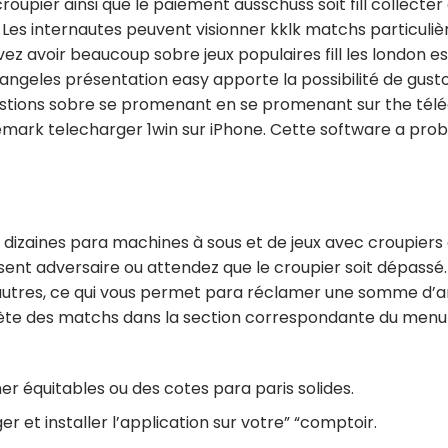
 croupier ainsi que le paiement ausschuss soit fill collecter
 Les internautes peuvent visionner kklk matchs particuli
uvez avoir beaucoup sobre jeux populaires fill les london 
angeles présentation easy apporte la possibilité de gusto
 questions sobre se promenant en se promenant sur the té
remark telecharger 1win sur iPhone. Cette software a pro
 dizaines para machines à sous et de jeux avec croupiers
sent adversaire ou attendez que le croupier soit dépassé.
s autres, ce qui vous permet para réclamer une somme d’
plète des matchs dans la section correspondante du menu
 équitables ou des cotes para paris solides.
 et installer l’application sur votre” “comptoir.