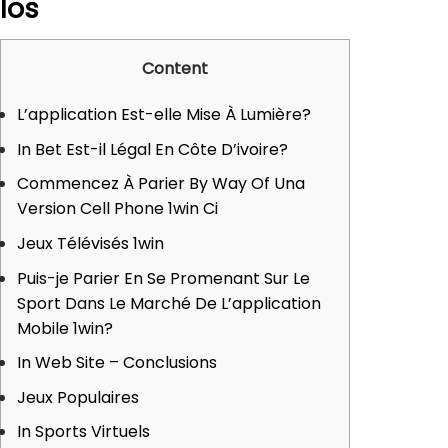
Ios
Content
L’application Est-elle Mise À Lumière?
In Bet Est-il Légal En Côte D’ivoire?
Commencez À Parier By Way Of Una
Version Cell Phone 1win Ci
Jeux Télévisés 1win
Puis-je Parier En Se Promenant Sur Le
Sport Dans Le Marché De L’application
Mobile 1win?
In Web Site – Conclusions
Jeux Populaires
In Sports Virtuels