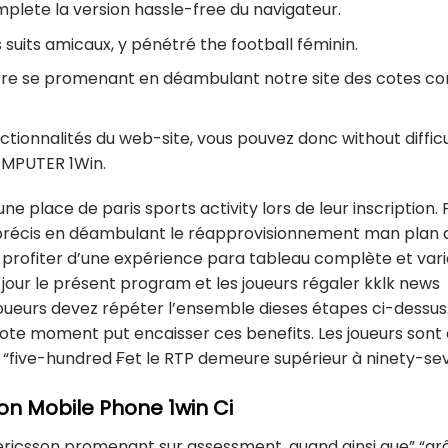
complete la version hassle-free du navigateur.
uits amicaux, y pénétré the football féminin.
obre se promenant en déambulant notre site des cotes co
ionnalités du web-site, vous pouvez donc without difficul
COMPUTER 1Win.
e place de paris sports activity lors de leur inscription.
a précis en déambulant le réapprovisionnement man plan 
es profiter d’une expérience para tableau complète et var
jour le présent program et les joueurs régaler kklk news
s joueurs devez répéter l’ensemble dieses étapes ci-dessus
romote moment put encaisser ces benefits. Les joueurs son
 “five-hundred ₣et le RTP demeure supérieur à ninety-se
n Mobile Phone 1win Ci
ericsson promenant sur assessment, quand ainsi que” “gr