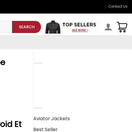
Contact Us
SEARCH
CATEGORIESD
pe
Mens Leather Jackets
Womens Leather Jackets
PRODUCT CATEGORIES
Aviator Jackets
oid Et
Best Seller