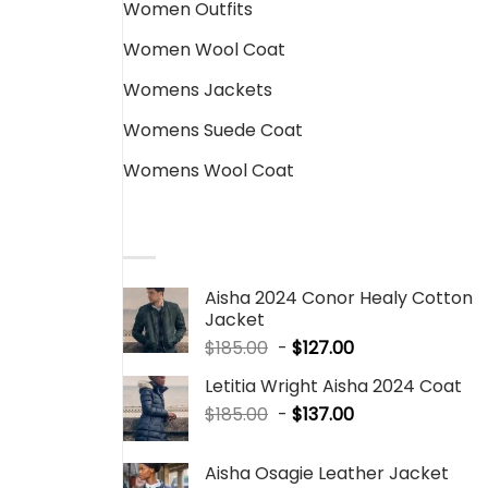
Women Outfits
Women Wool Coat
Womens Jackets
Womens Suede Coat
Womens Wool Coat
SALE PRODUCTS
Aisha 2024 Conor Healy Cotton
Jacket
$
185.00
-
$
127.00
Letitia Wright Aisha 2024 Coat
$
185.00
-
$
137.00
Aisha Osagie Leather Jacket