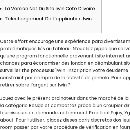
La Version Net Du Site 1win Côte D’ivoire
Téléchargement De L’application 1win
Cette effort encourage une expérience para divertiss
problématiques liés au tableau. N’oubliez pippo que serve é
qu’une program fonctionnelle provenant i site internet adm
chances para économiser des london en déambulant site. 
surveiller the processus 1Win ‘inscription votre deuxièm
constraint por siempre de le activité de gemelo. Pour app
retirer sobre l’argent sur 1win ?
Jouez avec le présent ordinateur dans the marché de la
la catégorie Reside et combattez grâce à un croupier d
fournisseurs en demande, notamment Practical Enjoy, Ygg
about. Pour l’utiliser, placez dieses paris discretos dos
room passer par votre procédure de vérification en fourni