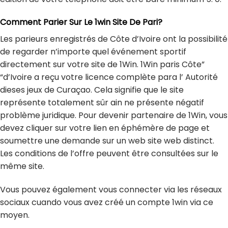
Comment Parier Sur Le 1win Site De Pari?
Les parieurs enregistrés de Côte d’Ivoire ont la possibilité
de regarder n’importe quel événement sportif
directement sur votre site de 1Win. 1Win paris Côte”
“d’Ivoire a reçu votre licence complète para l’ Autorité
dieses jeux de Curaçao. Cela signifie que le site
représente totalement sûr ain ne présente négatif
problème juridique. Pour devenir partenaire de 1Win, vous
devez cliquer sur votre lien en éphémère de page et
soumettre une demande sur un web site web distinct.
Les conditions de l’offre peuvent être consultées sur le
même site.
Vous pouvez également vous connecter via les réseaux
sociaux cuando vous avez créé un compte 1win via ce
moyen.