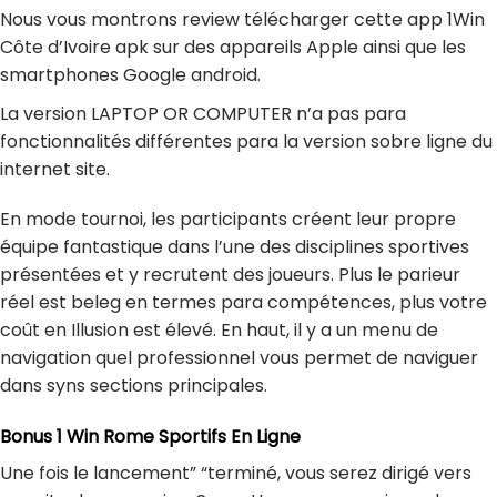
Nous vous montrons review télécharger cette app 1Win
Côte d’Ivoire apk sur des appareils Apple ainsi que les
smartphones Google android.
La version LAPTOP OR COMPUTER n’a pas para
fonctionnalités différentes para la version sobre ligne du
internet site.
En mode tournoi, les participants créent leur propre
équipe fantastique dans l’une des disciplines sportives
présentées et y recrutent des joueurs. Plus le parieur
réel est beleg en termes para compétences, plus votre
coût en Illusion est élevé. En haut, il y a un menu de
navigation quel professionnel vous permet de naviguer
dans syns sections principales.
Bonus 1 Win Rome Sportifs En Ligne
Une fois le lancement” “terminé, vous serez dirigé vers