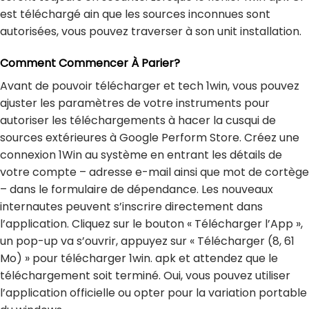
est téléchargé ain que les sources inconnues sont
autorisées, vous pouvez traverser à son unit installation.
Comment Commencer À Parier?
Avant de pouvoir télécharger et tech 1win, vous pouvez
ajuster les paramètres de votre instruments pour
autoriser les téléchargements à hacer la cusqui de
sources extérieures à Google Perform Store. Créez une
connexion 1Win au système en entrant les détails de
votre compte – adresse e-mail ainsi que mot de cortège
– dans le formulaire de dépendance. Les nouveaux
internautes peuvent s’inscrire directement dans
l’application. Cliquez sur le bouton « Télécharger l’App »,
un pop-up va s’ouvrir, appuyez sur « Télécharger (8, 61
Mo) » pour télécharger 1win. apk et attendez que le
téléchargement soit terminé. Oui, vous pouvez utiliser
l’application officielle ou opter pour la variation portable