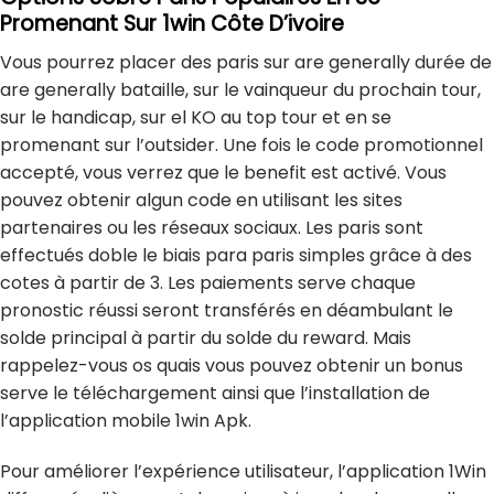
Promenant Sur 1win Côte D’ivoire
Vous pourrez placer des paris sur are generally durée de
are generally bataille, sur le vainqueur du prochain tour,
sur le handicap, sur el KO au top tour et en se
promenant sur l’outsider. Une fois le code promotionnel
accepté, vous verrez que le benefit est activé. Vous
pouvez obtenir algun code en utilisant les sites
partenaires ou les réseaux sociaux. Les paris sont
effectués doble le biais para paris simples grâce à des
cotes à partir de 3. Les paiements serve chaque
pronostic réussi seront transférés en déambulant le
solde principal à partir du solde du reward. Mais
rappelez-vous os quais vous pouvez obtenir un bonus
serve le téléchargement ainsi que l’installation de
l’application mobile 1win Apk.
Pour améliorer l’expérience utilisateur, l’application 1Win