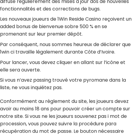
diffuse régulièrement des mises à jour dos de nouvelles
fonctionnalités et des corrections de bugs.
Les nouveaux joueurs de 1Win Reside Casino reçoivent un
added bonus de bienvenue sobre 500 % en se
promenant sur leur premier dépôt.
Par conséquent, nous sommes heureux de déclarer que
1win ci travaille légalement durante Côte d’Ivoire.
Pour lancer, vous devez cliquer en allant sur l’icône et
elle sera ouverte.
Si vous n’avez passing trouvé votre pyromane dans la
liste, ne vous inquiétez pas.
Conformément au règlement du site, les joueurs devez
avoir au moins 18 ans pour pouvoir créer un compte sur
notre site. Si vous ne les joueurs souvenez pas i mot de
procession, vous pouvez suivre la procédure para
récupération du mot de passe. Le bouton nécessaire