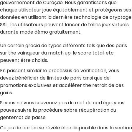
gouvernement de Curaçao. Nous garantissons que
chaque utilisateur joue équitablement et protégeons ses
données en utilisant la dernière technologie de cryptage
SSL. Les utilisateurs peuvent lancer de telles jeux virtuels
durante mode démo gratuitement.
Un certain gracia de types différents tels que des paris
sur the vainqueur du match up, le score total, etc.
peuvent être choisis.
En passant similar le processus de vérification, vous
devez bénéficier de limites de paris ainsi que de
promotions exclusives et accélérer the retrait de ces
gains.
Si vous ne vous souvenez pas du mot de cortège, vous
pouvez suivre la procédure sobre récupération du
gentemot de passe.
Ce jeu de cartes se révèle être disponible dans la section