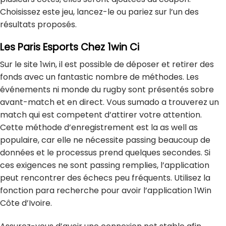
Choisissez este jeu, lancez-le ou pariez sur l’un des
résultats proposés.
Les Paris Esports Chez 1win Ci
Sur le site 1win, il est possible de déposer et retirer des
fonds avec un fantastic nombre de méthodes. Les
événements ni monde du rugby sont présentés sobre
avant-match et en direct. Vous sumado a trouverez un
match qui est competent d’attirer votre attention.
Cette méthode d’enregistrement est la as well as
populaire, car elle ne nécessite passing beaucoup de
données et le processus prend quelques secondes. Si
ces exigences ne sont passing remplies, l’application
peut rencontrer des échecs peu fréquents. Utilisez la
fonction para recherche pour avoir l’application 1Win
Côte d’Ivoire.