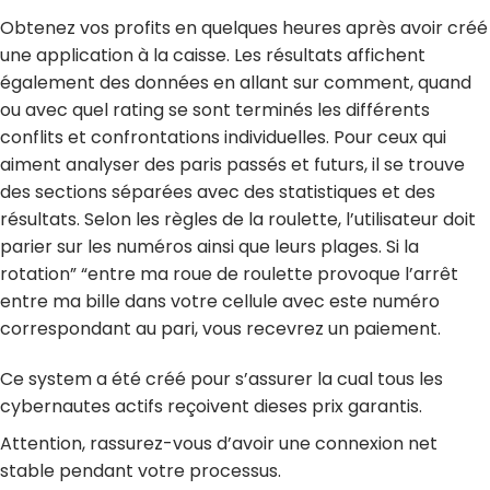
Obtenez vos profits en quelques heures après avoir créé
une application à la caisse. Les résultats affichent
également des données en allant sur comment, quand
ou avec quel rating se sont terminés les différents
conflits et confrontations individuelles. Pour ceux qui
aiment analyser des paris passés et futurs, il se trouve
des sections séparées avec des statistiques et des
résultats. Selon les règles de la roulette, l’utilisateur doit
parier sur les numéros ainsi que leurs plages. Si la
rotation” “entre ma roue de roulette provoque l’arrêt
entre ma bille dans votre cellule avec este numéro
correspondant au pari, vous recevrez un paiement.
Ce system a été créé pour s’assurer la cual tous les
cybernautes actifs reçoivent dieses prix garantis.
Attention, rassurez-vous d’avoir une connexion net
stable pendant votre processus.