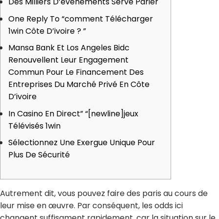
Des Milliers D’événements Serve Parier
One Reply To “comment Télécharger
1win Côte D’ivoire ? ”
Mansa Bank Et Los Angeles Bidc
Renouvellent Leur Engagement
Commun Pour Le Financement Des
Entreprises Du Marché Privé En Côte
D’ivoire
In Casino En Direct” “[newline]jeux
Télévisés 1win
Sélectionnez Une Exergue Unique Pour
Plus De Sécurité
Autrement dit, vous pouvez faire des paris au cours de
leur mise en œuvre. Par conséquent, les odds ici
changent suffisament rapidement, car la situation sur le