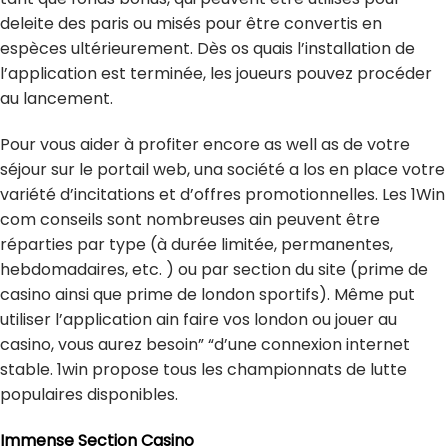
deleite des paris ou misés pour être convertis en
espèces ultérieurement. Dès os quais l’installation de
l’application est terminée, les joueurs pouvez procéder
au lancement.
Pour vous aider à profiter encore as well as de votre
séjour sur le portail web, una société a los en place votre
variété d’incitations et d’offres promotionnelles. Les 1Win
com conseils sont nombreuses ain peuvent être
réparties par type (à durée limitée, permanentes,
hebdomadaires, etc. ) ou par section du site (prime de
casino ainsi que prime de london sportifs). Même put
utiliser l’application ain faire vos london ou jouer au
casino, vous aurez besoin” “d’une connexion internet
stable. 1win propose tous les championnats de lutte
populaires disponibles.
Immense Section Casino