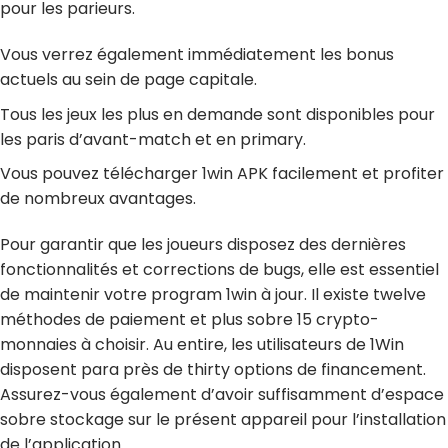
pour les parieurs.
Vous verrez également immédiatement les bonus
actuels au sein de page capitale.
Tous les jeux les plus en demande sont disponibles pour
les paris d’avant-match et en primary.
Vous pouvez télécharger 1win APK facilement et profiter
de nombreux avantages.
Pour garantir que les joueurs disposez des dernières
fonctionnalités et corrections de bugs, elle est essentiel
de maintenir votre program 1win à jour. Il existe twelve
méthodes de paiement et plus sobre 15 crypto-
monnaies à choisir. Au entire, les utilisateurs de 1Win
disposent para près de thirty options de financement.
Assurez-vous également d’avoir suffisamment d’espace
sobre stockage sur le présent appareil pour l’installation
de l’application.