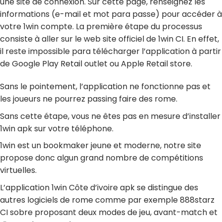
une site de connexion. Sur cette page, renseignez les
informations (e-mail et mot para passe) pour accéder à
votre 1win compte. La première étape du processus
consiste à aller sur le web site officiel de 1win CI. En effet,
il reste impossible para télécharger l’application à partir
de Google Play Retail outlet ou Apple Retail store.
Sans le pointement, l’application ne fonctionne pas et
les joueurs ne pourrez passing faire des rome.
Sans cette étape, vous ne êtes pas en mesure d’installer
1win apk sur votre téléphone.
1win est un bookmaker jeune et moderne, notre site
propose donc algun grand nombre de compétitions
virtuelles.
L’application 1win Côte d’ivoire apk se distingue des
autres logiciels de rome comme par exemple 888starz
CI sobre proposant deux modes de jeu, avant-match et