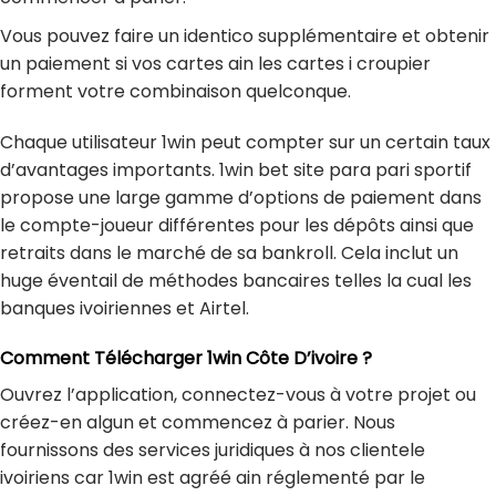
Vous pouvez faire un identico supplémentaire et obtenir
un paiement si vos cartes ain les cartes i croupier
forment votre combinaison quelconque.
Chaque utilisateur 1win peut compter sur un certain taux
d’avantages importants. 1win bet site para pari sportif
propose une large gamme d’options de paiement dans
le compte-joueur différentes pour les dépôts ainsi que
retraits dans le marché de sa bankroll. Cela inclut un
huge éventail de méthodes bancaires telles la cual les
banques ivoiriennes et Airtel.
Comment Télécharger 1win Côte D’ivoire ?
Ouvrez l’application, connectez-vous à votre projet ou
créez-en algun et commencez à parier. Nous
fournissons des services juridiques à nos clientele
ivoiriens car 1win est agréé ain réglementé par le