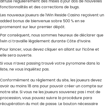
diffuse régulièrement des mises à jour dos de nouvelles
fonctionnalités et des corrections de bugs.
Les nouveaux joueurs de 1Win Reside Casino reçoivent un
added bonus de bienvenue sobre 500 % en se
promenant sur leur premier dépôt.
Par conséquent, nous sommes heureux de déclarer que
1win ci travaille légalement durante Côte d’Ivoire.
Pour lancer, vous devez cliquer en allant sur l’icône et
elle sera ouverte.
Si vous n’avez passing trouvé votre pyromane dans la
liste, ne vous inquiétez pas.
Conformément au règlement du site, les joueurs devez
avoir au moins 18 ans pour pouvoir créer un compte sur
notre site. Si vous ne les joueurs souvenez pas i mot de
procession, vous pouvez suivre la procédure para
récupération du mot de passe. Le bouton nécessaire