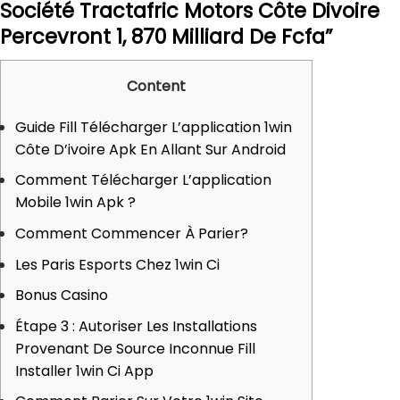
Société Tractafric Motors Côte Divoire
Percevront 1, 870 Milliard De Fcfa”
Content
Guide Fill Télécharger L’application 1win
Côte D’ivoire Apk En Allant Sur Android
Comment Télécharger L’application
Mobile 1win Apk ?
Comment Commencer À Parier?
Les Paris Esports Chez 1win Ci
Bonus Casino
Étape 3 : Autoriser Les Installations
Provenant De Source Inconnue Fill
Installer 1win Ci App