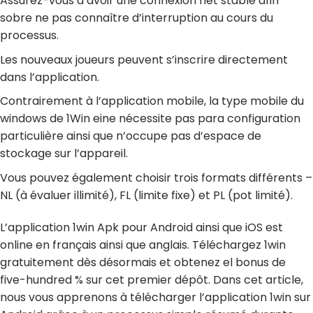
Assurez-vous d’avoir une connexion net stable afin
sobre ne pas connaître d’interruption au cours du
processus.
Les nouveaux joueurs peuvent s’inscrire directement
dans l’application.
Contrairement à l’application mobile, la type mobile du
windows de 1Win eine nécessite pas para configuration
particulière ainsi que n’occupe pas d’espace de
stockage sur l’appareil.
Vous pouvez également choisir trois formats différents –
NL (à évaluer illimité), FL (limite fixe) et PL (pot limité).
L’application 1win Apk pour Android ainsi que iOS est
online en français ainsi que anglais. Téléchargez 1win
gratuitement dès désormais et obtenez el bonus de
five-hundred % sur cet premier dépôt. Dans cet article,
nous vous apprenons à télécharger l’application 1win sur