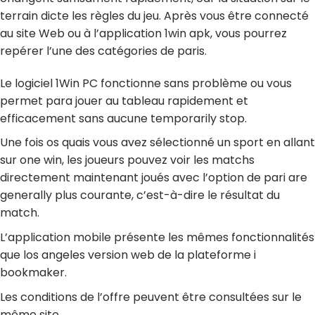
terrain dicte les règles du jeu. Après vous être connecté
au site Web ou à l’application 1win apk, vous pourrez
repérer l’une des catégories de paris.
Le logiciel 1Win PC fonctionne sans problème ou vous
permet para jouer au tableau rapidement et
efficacement sans aucune temporarily stop.
Une fois os quais vous avez sélectionné un sport en allant
sur one win, les joueurs pouvez voir les matchs
directement maintenant joués avec l’option de pari are
generally plus courante, c’est-à-dire le résultat du
match.
L’application mobile présente les mêmes fonctionnalités
que los angeles version web de la plateforme i
bookmaker.
Les conditions de l’offre peuvent être consultées sur le
même site.