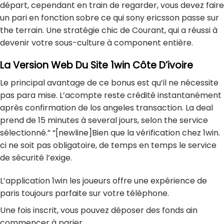
départ, cependant en train de regarder, vous devez faire
un pari en fonction sobre ce qui sony ericsson passe sur
the terrain. Une stratégie chic de Courant, qui a réussi à
devenir votre sous-culture à component entière.
La Version Web Du Site 1win Côte D’ivoire
Le principal avantage de ce bonus est qu’il ne nécessite
pas para mise. L’acompte reste crédité instantanément
après confirmation de los angeles transaction. La deal
prend de 15 minutes à several jours, selon the service
sélectionné.” “[newline]Bien que la vérification chez 1win.
ci ne soit pas obligatoire, de temps en temps le service
de sécurité l’exige.
L’application 1win les joueurs offre une expérience de
paris toujours parfaite sur votre téléphone.
Une fois inscrit, vous pouvez déposer des fonds ain
commencer à parier.