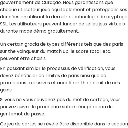
gouvernement de Curaçao. Nous garantissons que
chaque utilisateur joue équitablement et protégeons ses
données en utilisant la dernière technologie de cryptage
SSL. Les utilisateurs peuvent lancer de telles jeux virtuels
durante mode démo gratuitement.
Un certain gracia de types différents tels que des paris
sur the vainqueur du match up, le score total, etc.
peuvent être choisis.
En passant similar le processus de vérification, vous
devez bénéficier de limites de paris ainsi que de
promotions exclusives et accélérer the retrait de ces
gains.
Si vous ne vous souvenez pas du mot de cortège, vous
pouvez suivre la procédure sobre récupération du
gentemot de passe.
Ce jeu de cartes se révèle être disponible dans la section