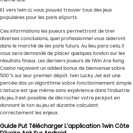
Et vers 1win ci, vous pouvez trouver tous des jeux
populaires pour les paris eSports.
Ces informations les joueurs permettront de tirer
diverses conclusions, quel professionnel vous aideront
dans le marché de les paris futurs. Au lieu para cela, il
vous sera demandé de placer quelques london sur les
résultats finaux. Les derniers joueurs de 1Win Are living
Casino reçoivent un added bonus de bienvenue sobre
500 % sur leur premier dépôt. 1win Lucky Jet est une
percée dos un algorithme sobre fonctionnement simple.
L’astuce est que même sans expérience dans l’industrie
du jeu, il est possible de décrocher votre jackpot en
donnant le ton au jeu et durante calculant
correctement les enjeux.
Guide Put Télécharger L’application 1win Côte