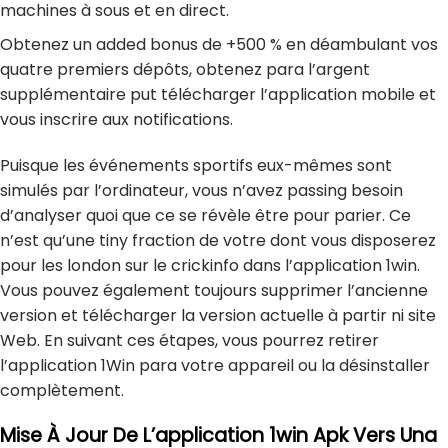
machines à sous et en direct.
Obtenez un added bonus de +500 % en déambulant vos
quatre premiers dépôts, obtenez para l’argent
supplémentaire put télécharger l’application mobile et
vous inscrire aux notifications.
Puisque les événements sportifs eux-mêmes sont
simulés par l’ordinateur, vous n’avez passing besoin
d’analyser quoi que ce se révèle être pour parier. Ce
n’est qu’une tiny fraction de votre dont vous disposerez
pour les london sur le crickinfo dans l’application 1win.
Vous pouvez également toujours supprimer l’ancienne
version et télécharger la version actuelle à partir ni site
Web. En suivant ces étapes, vous pourrez retirer
l’application 1Win para votre appareil ou la désinstaller
complètement.
Mise À Jour De L’application 1win Apk Vers Una